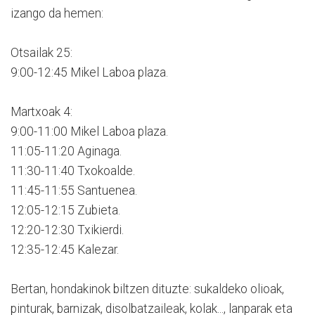
izango da hemen:
Otsailak 25:
9:00-12:45 Mikel Laboa plaza.
Martxoak 4:
9:00-11:00 Mikel Laboa plaza.
11:05-11:20 Aginaga.
11:30-11:40 Txokoalde.
11:45-11:55 Santuenea.
12:05-12:15 Zubieta.
12:20-12:30 Txikierdi.
12:35-12:45 Kalezar.
Bertan, hondakinok biltzen dituzte: sukaldeko olioak,
pinturak, barnizak, disolbatzaileak, kolak..., lanparak eta