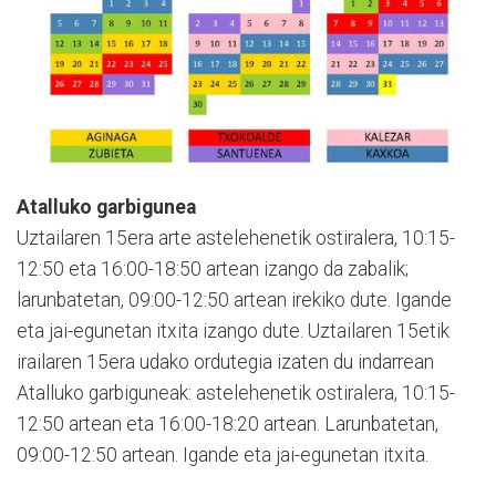
Atalluko garbigunea
Uztailaren 15era arte astelehenetik ostiralera, 10:15-
12:50 eta 16:00-18:50 artean izango da zabalik;
larunbatetan, 09:00-12:50 artean irekiko dute. Igande
eta jai-egunetan itxita izango dute. Uztailaren 15etik
irailaren 15era udako ordutegia izaten du indarrean
Atalluko garbiguneak: astelehenetik ostiralera, 10:15-
12:50 artean eta 16:00-18:20 artean. Larunbatetan,
09:00-12:50 artean. Igande eta jai-egunetan itxita.