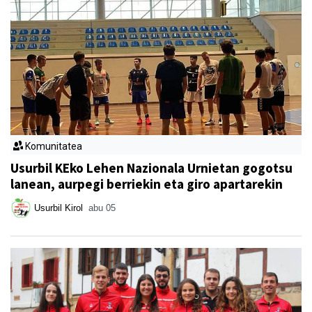
Komunitatea
Usurbil KEko Lehen Nazionala Urnietan gogotsu
lanean, aurpegi berriekin eta giro apartarekin
Usurbil Kirol
abu 05