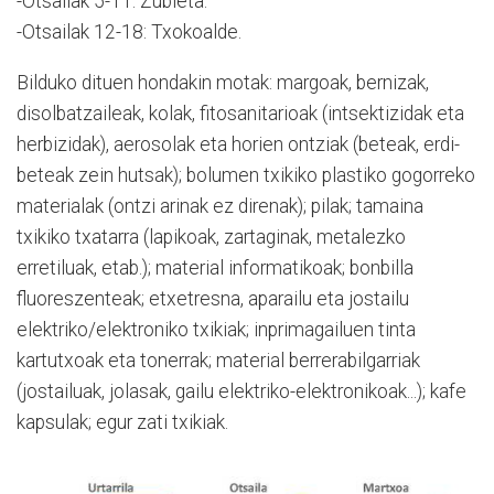
-Otsailak 5-11: Zubieta.
-Otsailak 12-18: Txokoalde.
Bilduko dituen hondakin motak: margoak, bernizak,
disolbatzaileak, kolak, fitosanitarioak (intsektizidak eta
herbizidak), aerosolak eta horien ontziak (beteak, erdi-
beteak zein hutsak); bolumen txikiko plastiko gogorreko
materialak (ontzi arinak ez direnak); pilak; tamaina
txikiko txatarra (lapikoak, zartaginak, metalezko
erretiluak, etab.); material informatikoak; bonbilla
fluoreszenteak; etxetresna, aparailu eta jostailu
elektriko/elektroniko txikiak; inprimagailuen tinta
kartutxoak eta tonerrak; material berrerabilgarriak
(jostailuak, jolasak, gailu elektriko-elektronikoak...); kafe
kapsulak; egur zati txikiak.