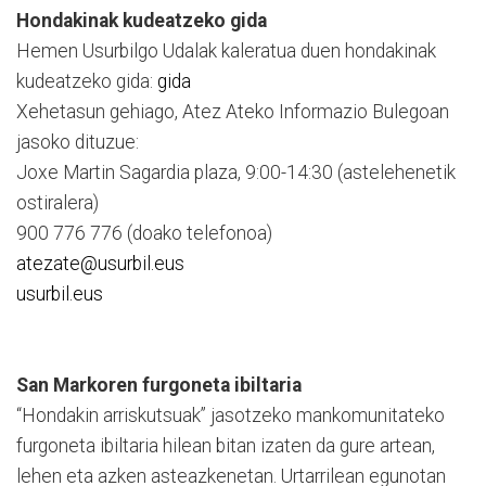
Hondakinak kudeatzeko gida
Hemen Usurbilgo Udalak kaleratua duen hondakinak
kudeatzeko gida:
gida
Xehetasun gehiago, Atez Ateko Informazio Bulegoan
jasoko dituzue:
Joxe Martin Sagardia plaza, 9:00-14:30 (astelehenetik
ostiralera)
900 776 776 (doako telefonoa)
atezate@usurbil.eus
usurbil.eus
San Markoren furgoneta ibiltaria
“Hondakin arriskutsuak” jasotzeko mankomunitateko
furgoneta ibiltaria hilean bitan izaten da gure artean,
lehen eta azken asteazkenetan. Urtarrilean egunotan