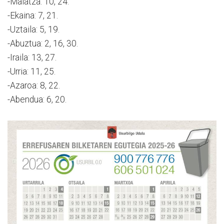
-Maiatza: 10, 24.
-Ekaina: 7, 21.
-Uztaila: 5, 19.
-Abuztua: 2, 16, 30.
-Iraila: 13, 27.
-Urria: 11, 25.
-Azaroa: 8, 22.
-Abendua: 6, 20.