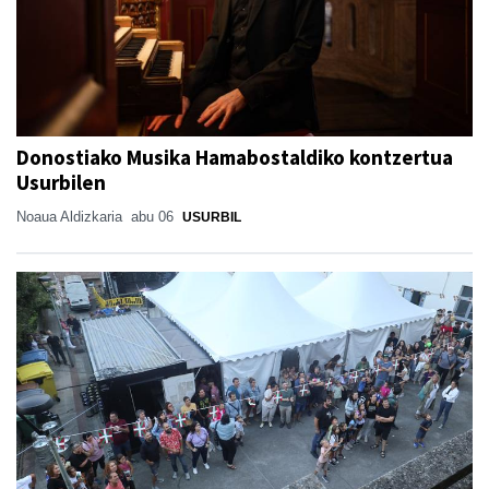
Donostiako Musika Hamabostaldiko kontzertua
Usurbilen
Noaua Aldizkaria
abu 06
USURBIL