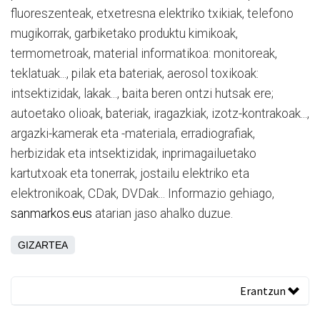
fluoreszenteak, etxetresna elektriko txikiak, telefono
mugikorrak, garbiketako produktu kimikoak,
termometroak, material informatikoa: monitoreak,
teklatuak..., pilak eta bateriak, aerosol toxikoak:
intsektizidak, lakak..., baita beren ontzi hutsak ere;
autoetako olioak, bateriak, iragazkiak, izotz-kontrakoak...,
argazki-kamerak eta -materiala, erradiografiak,
herbizidak eta intsektizidak, inprimagailuetako
kartutxoak eta tonerrak, jostailu elektriko eta
elektronikoak, CDak, DVDak... Informazio gehiago,
sanmarkos.eus
atarian jaso ahalko duzue.
GIZARTEA
Erantzun