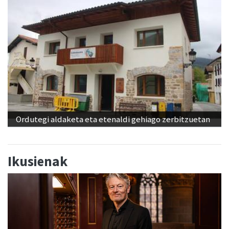
Ordutegi aldaketa eta etenaldi gehiago zerbitzuetan
Ikusienak