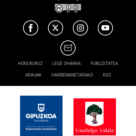
HONI BURUZ
LEGE OHARRA
PUBLIZITATEA
ARAUAK
HARREMANETARAKO
RSS