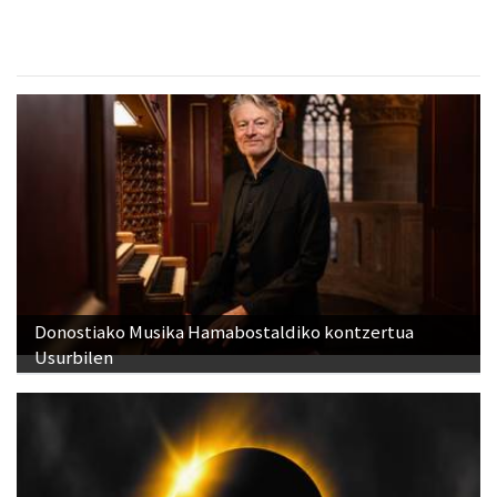
Donostiako Musika Hamabostaldiko kontzertua
Usurbilen