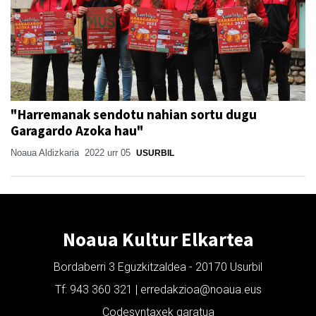
"Harremanak sendotu nahian sortu dugu
Garagardo Azoka hau"
Noaua Aldizkaria
2022 urr 05
USURBIL
Noaua Kultur Elkartea
Bordaberri 3 Eguzkitzaldea - 20170 Usurbil
Tf: 943 360 321 | erredakzioa@noaua.eus
Codesyntaxek garatua