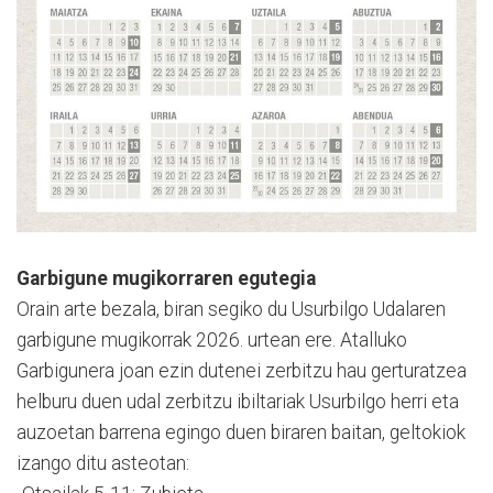
Garbigune mugikorraren egutegia
Orain arte bezala, biran segiko du Usurbilgo Udalaren
garbigune mugikorrak 2026. urtean ere. Atalluko
Garbigunera joan ezin dutenei zerbitzu hau gerturatzea
helburu duen udal zerbitzu ibiltariak Usurbilgo herri eta
auzoetan barrena egingo duen biraren baitan, geltokiok
izango ditu asteotan: