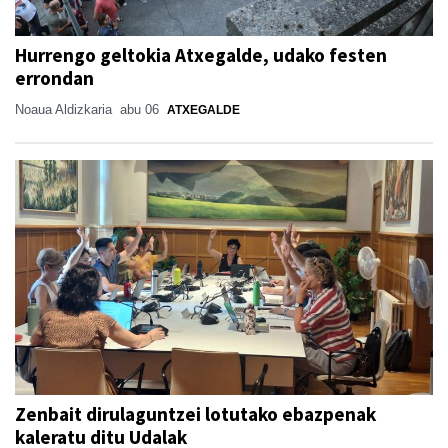
Hurrengo geltokia Atxegalde, udako festen
errondan
Noaua Aldizkaria
abu 06
ATXEGALDE
Zenbait dirulaguntzei lotutako ebazpenak
kaleratu ditu Udalak