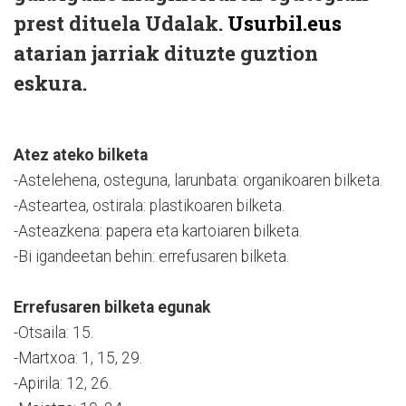
prest dituela Udalak.
Usurbil.eus
atarian jarriak dituzte guztion
eskura.
Atez ateko bilketa
-Astelehena, osteguna, larunbata: organikoaren bilketa.
-Asteartea, ostirala: plastikoaren bilketa.
-Asteazkena: papera eta kartoiaren bilketa.
-Bi igandeetan behin: errefusaren bilketa.
Errefusaren bilketa egunak
-Otsaila: 15.
-Martxoa: 1, 15, 29.
-Apirila: 12, 26.