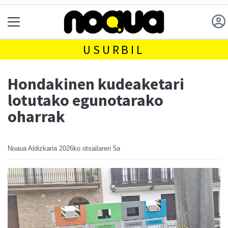
USURBIL
Hondakinen kudeaketari
lotutako egunotarako
oharrak
Noaua Aldizkaria
2026ko otsailaren 5a