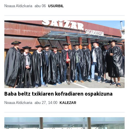
Noaua Aldizkaria
abu 06
USURBIL
Baba beltz txikiaren kofradiaren ospakizuna
Noaua Aldizkaria
abu 27, 14:00
KALEZAR