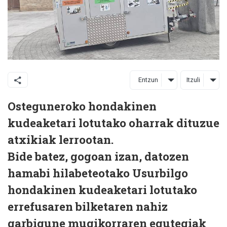
Entzun
Itzuli
Osteguneroko hondakinen
kudeaketari lotutako oharrak dituzue
atxikiak lerrootan.
Bide batez, gogoan izan, datozen
hamabi hilabeteotako Usurbilgo
hondakinen kudeaketari lotutako
errefusaren bilketaren nahiz
garbigune mugikorraren egutegiak