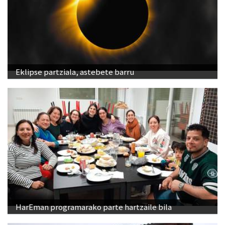
Eklipse partziala, astebete barru
HarEman programarako parte hartzaile bila