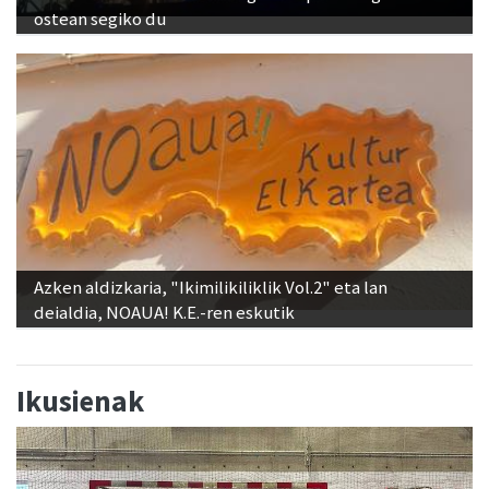
ostean segiko du
Azken aldizkaria, "Ikimilikiliklik Vol.2" eta lan
deialdia, NOAUA! K.E.-ren eskutik
Ikusienak