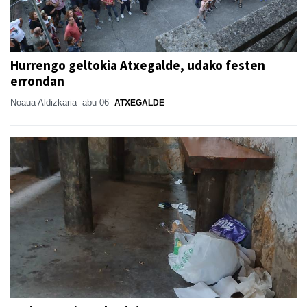
Hurrengo geltokia Atxegalde, udako festen
errondan
Noaua Aldizkaria
abu 06
ATXEGALDE