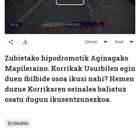
Entzun
Itzuli
Zubietako hipodromotik Aginagako
Mapileraino. Korrikak Usurbilen egin
duen ibilbide osoa ikusi nahi? Hemen
duzue Korrikaren seinalea baliatuz
osatu dugun ikusentzunezkoa.
EUSKARA