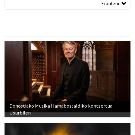
Erantzun
Donostiako Musika Hamabostaldiko kontzertua
Usurbilen