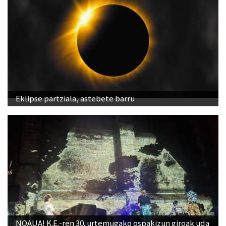
Eklipse partziala, astebete barru
NOAUA! K.E.-ren 30. urtemugako ospakizun giroak uda