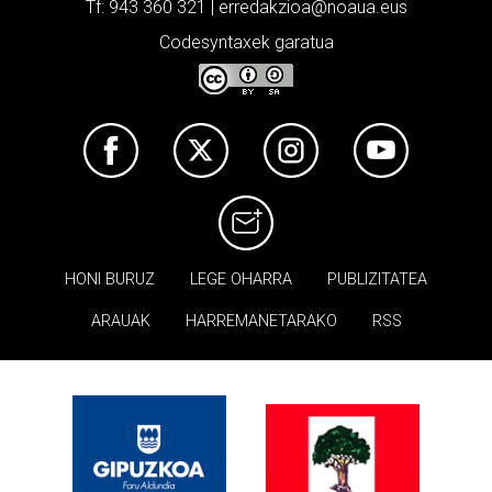
Tf: 943 360 321 | erredakzioa@noaua.eus
Codesyntaxek garatua
HONI BURUZ
LEGE OHARRA
PUBLIZITATEA
ARAUAK
HARREMANETARAKO
RSS