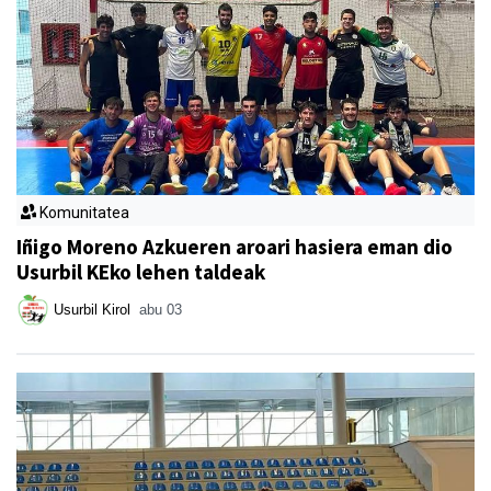
Komunitatea
Iñigo Moreno Azkueren aroari hasiera eman dio
Usurbil KEko lehen taldeak
Usurbil Kirol
abu 03