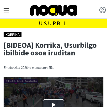
USURBIL
KORRIKA
[BIDEOA] Korrika, Usurbilgo
ibilbide osoa iruditan
Erredakzioa
2026ko martxoaren 25a