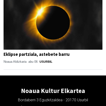
Eklipse partziala, astebete barru
Noaua Aldizkaria
abu 06
USURBIL
Noaua Kultur Elkartea
Bordaberri 3 Eguzkitzaldea - 20170 Usurbil