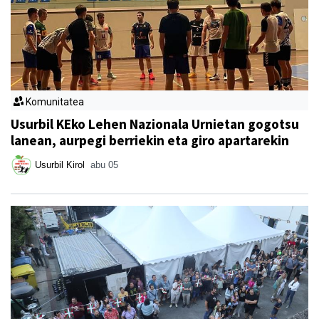
Komunitatea
Usurbil KEko Lehen Nazionala Urnietan gogotsu
lanean, aurpegi berriekin eta giro apartarekin
Usurbil Kirol
abu 05