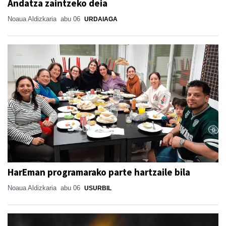
Andatza zaintzeko deia
Noaua Aldizkaria
abu 06
URDAIAGA
HarEman programarako parte hartzaile bila
Noaua Aldizkaria
abu 06
USURBIL