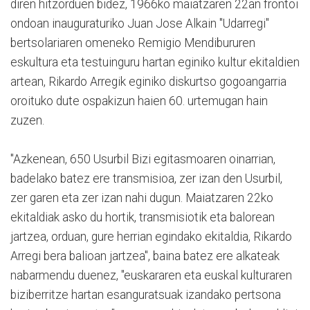
diren hitzorduen bidez, 1966ko maiatzaren 22an frontoi
ondoan inauguraturiko Juan Jose Alkain "Udarregi"
bertsolariaren omeneko Remigio Mendibururen
eskultura eta testuinguru hartan eginiko kultur ekitaldien
artean, Rikardo Arregik eginiko diskurtso gogoangarria
oroituko dute ospakizun haien 60. urtemugan hain
zuzen.
"Azkenean, 650 Usurbil Bizi egitasmoaren oinarrian,
badelako batez ere transmisioa, zer izan den Usurbil,
zer garen eta zer izan nahi dugun. Maiatzaren 22ko
ekitaldiak asko du hortik, transmisiotik eta balorean
jartzea, orduan, gure herrian egindako ekitaldia, Rikardo
Arregi bera balioan jartzea", baina batez ere alkateak
nabarmendu duenez, "euskararen eta euskal kulturaren
biziberritze hartan esanguratsuak izandako pertsona