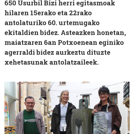
650 Usurbil Bizi herri egitasmoak
hilaren 15erako eta 22rako
antolaturiko 60. urtemugako
ekitaldien bidez. Asteazken honetan,
maiatzaren 6an Potxoenean eginiko
agerraldi bidez aurkeztu dituzte
xehetasunak antolatzaileek.