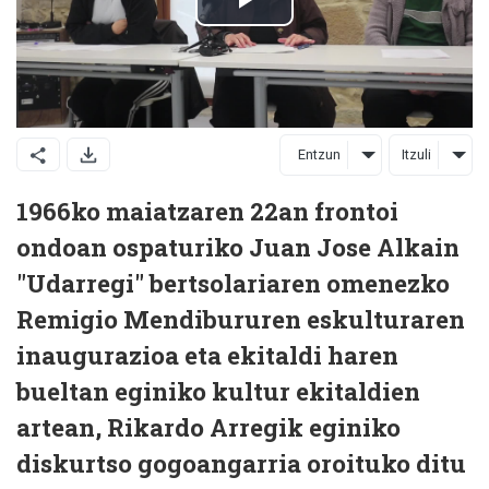
Entzun
Itzuli
1966ko maiatzaren 22an frontoi
ondoan ospaturiko Juan Jose Alkain
"Udarregi" bertsolariaren omenezko
Remigio Mendibururen eskulturaren
inaugurazioa eta ekitaldi haren
bueltan eginiko kultur ekitaldien
artean, Rikardo Arregik eginiko
diskurtso gogoangarria oroituko ditu