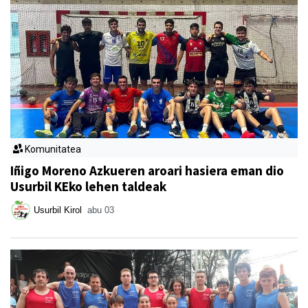
Komunitatea
Iñigo Moreno Azkueren aroari hasiera eman dio
Usurbil KEko lehen taldeak
Usurbil Kirol
abu 03