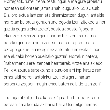
Horregatik, "urteurrena, testuingurua eta gure proiektu
honetan sakontzen jarraitu nahi dugulako, 650 Usurbil
Bizi proiektua lantzen eta dinamizatzen dugun lantalde
horretan baloratu genuen une egokia izan zitekeela, hori
guztia gogora ekartzeko"; besteak beste, "gogora
ekartzeko zein zen garai hartan bizi zen frankismo
beteko giroa eta nola zentsura eta errepresio eta
oztopo guztiei aurre eginez antolatu zen ekitaldi hori
eta ekitaldi horren bueltako guztia". Horrekin batera,
"nabarmendu ere, zenbait herritarrek, Artze anaiak edo
Felix Aizpurua tarteko, nola buru-belarri inplikatu ziren
omenaldi horren antolakuntzan eta garai hartan
borborka zegoen mugimendu baten adibide izan zen".
Txalogarritzat jo du alkateak "garai hartan, frankismo
betean, garaiko udalak baina baita Usurbilgo herriak,