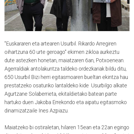
"Euskararen eta artearen Usurbil. Rikardo Arregiren
oihartzuna 60 urte geroago" ekimen zikloa aurkeztu
dute astezken honetan, maiatzaren 6an, Potxoenean.
Agerraldiak antolakuntza taldeko ordezkariak bildu ditu,
650 Usurbil Bizi herri egitasmoaren bueltan ekintza hau
prestatzeko osaturiko lantaldeko kide Usurbilgo alkate
Agurtzane Solaberrieta, ekitaldietako batean parte
hartuko duen Jakoba Errekondo eta aipatu egitasmoko
dinamizatzaile Ines Azpiazu.
Maiatzeko bi ostiraletan, hilaren 15ean eta 22an egingo