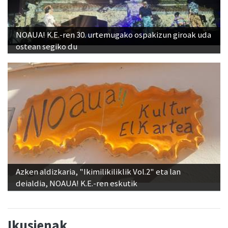
NOAUA! K.E.-ren 30. urtemugako ospakizun giroak uda
ostean segiko du
Azken aldizkaria, "Ikimilikiliklik Vol.2" eta lan
deialdia, NOAUA! K.E.-ren eskutik
Ikusienak