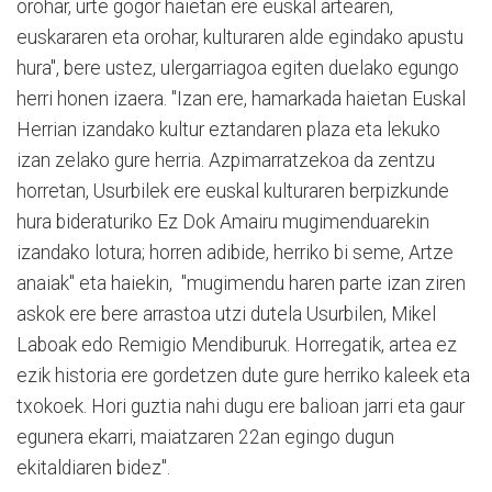
orohar, urte gogor haietan ere euskal artearen,
euskararen eta orohar, kulturaren alde egindako apustu
hura", bere ustez, ulergarriagoa egiten duelako egungo
herri honen izaera. "Izan ere, hamarkada haietan Euskal
Herrian izandako kultur eztandaren plaza eta lekuko
izan zelako gure herria. Azpimarratzekoa da zentzu
horretan, Usurbilek ere euskal kulturaren berpizkunde
hura bideraturiko Ez Dok Amairu mugimenduarekin
izandako lotura; horren adibide, herriko bi seme, Artze
anaiak" eta haiekin, "mugimendu haren parte izan ziren
askok ere bere arrastoa utzi dutela Usurbilen, Mikel
Laboak edo Remigio Mendiburuk. Horregatik, artea ez
ezik historia ere gordetzen dute gure herriko kaleek eta
txokoek. Hori guztia nahi dugu ere balioan jarri eta gaur
egunera ekarri, maiatzaren 22an egingo dugun
ekitaldiaren bidez".