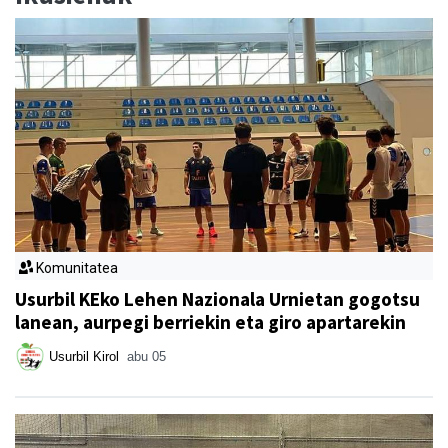
Komunitatea
Usurbil KEko Lehen Nazionala Urnietan gogotsu
lanean, aurpegi berriekin eta giro apartarekin
Usurbil Kirol
abu 05