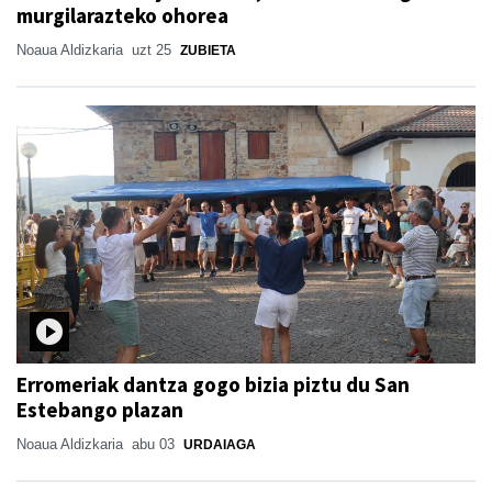
murgilarazteko ohorea
Noaua Aldizkaria
uzt 25
ZUBIETA
Erromeriak dantza gogo bizia piztu du San
Estebango plazan
Noaua Aldizkaria
abu 03
URDAIAGA