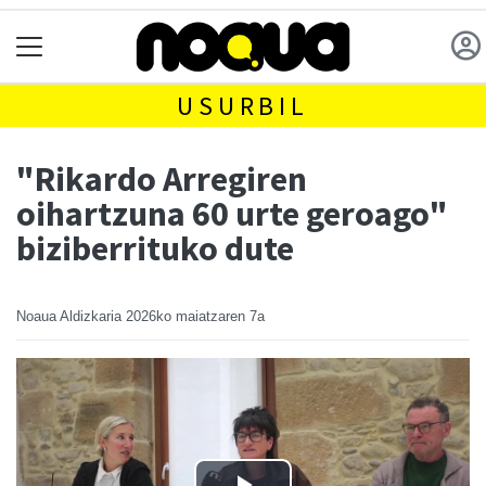
USURBIL
"Rikardo Arregiren
oihartzuna 60 urte geroago"
biziberrituko dute
Noaua Aldizkaria
2026ko maiatzaren 7a