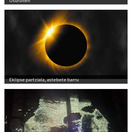
Usurbilen
Eklipse partziala, astebete barru