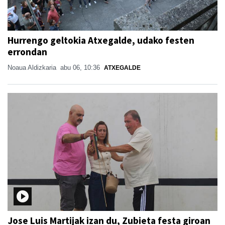
Hurrengo geltokia Atxegalde, udako festen
errondan
Noaua Aldizkaria
abu 06, 10:36
ATXEGALDE
Jose Luis Martijak izan du, Zubieta festa giroan