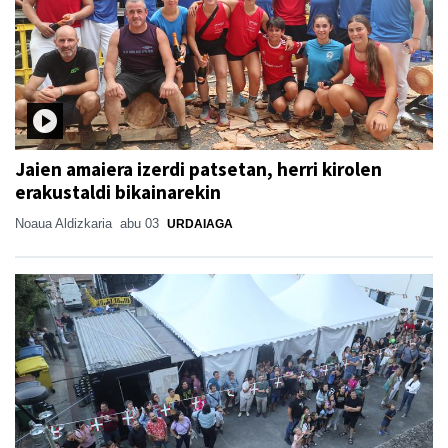
Jaien amaiera izerdi patsetan, herri kirolen
erakustaldi bikainarekin
Noaua Aldizkaria
abu 03
URDAIAGA