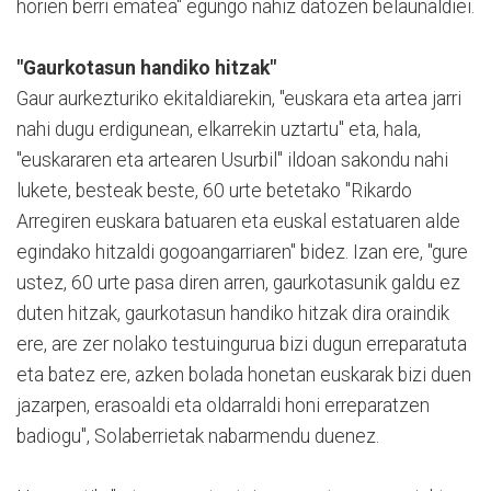
horien berri ematea" egungo nahiz datozen belaunaldiei.
"Gaurkotasun handiko hitzak"
Gaur aurkezturiko ekitaldiarekin, "euskara eta artea jarri
nahi dugu erdigunean, elkarrekin uztartu" eta, hala,
"euskararen eta artearen Usurbil" ildoan sakondu nahi
lukete, besteak beste, 60 urte betetako "Rikardo
Arregiren euskara batuaren eta euskal estatuaren alde
egindako hitzaldi gogoangarriaren" bidez. Izan ere, "gure
ustez, 60 urte pasa diren arren, gaurkotasunik galdu ez
duten hitzak, gaurkotasun handiko hitzak dira oraindik
ere, are zer nolako testuingurua bizi dugun erreparatuta
eta batez ere, azken bolada honetan euskarak bizi duen
jazarpen, erasoaldi eta oldarraldi honi erreparatzen
badiogu", Solaberrietak nabarmendu duenez.