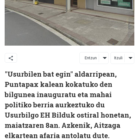
Entzun
Itzuli
"Usurbilen bat egin" aldarripean,
Puntapax kalean kokatuko den
bilgunea inauguratu eta mahai
politiko berria aurkeztuko du
Usurbilgo EH Bilduk ostiral honetan,
maiatzaren 8an. Azkenik, Aitzaga
elkartean afaria antolatu dute.