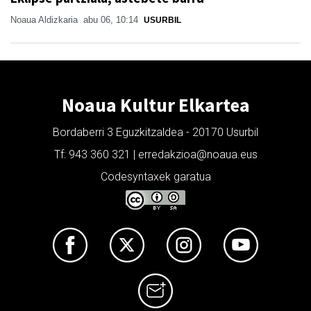
Noaua Aldizkaria
abu 06, 10:14
USURBIL
Noaua Kultur Elkartea
Bordaberri 3 Eguzkitzaldea - 20170 Usurbil
Tf: 943 360 321 | erredakzioa@noaua.eus
Codesyntaxek garatua