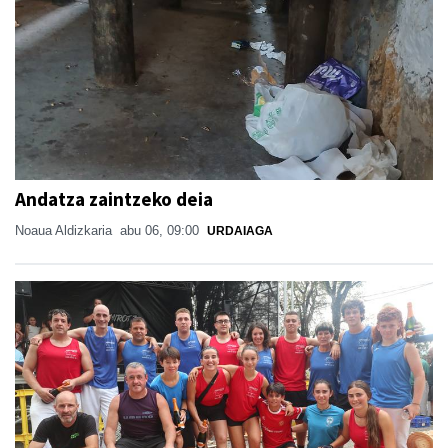
Andatza zaintzeko deia
Noaua Aldizkaria
abu 06, 09:00
URDAIAGA