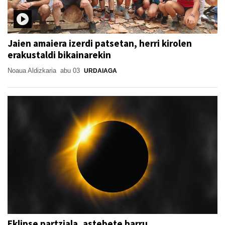
Jaien amaiera izerdi patsetan, herri kirolen
erakustaldi bikainarekin
Noaua Aldizkaria
abu 03
URDAIAGA
Eklipse partziala, astebete barru