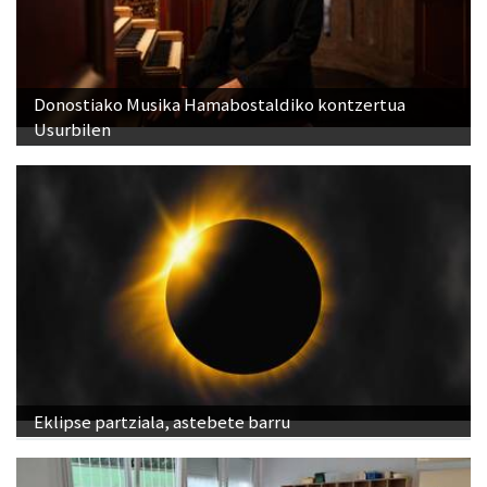
Donostiako Musika Hamabostaldiko kontzertua
Usurbilen
Eklipse partziala, astebete barru