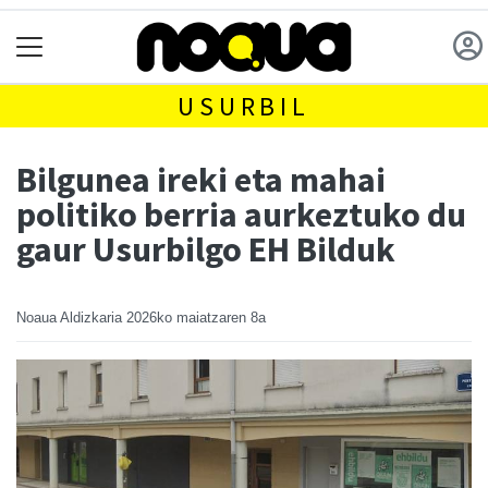
USURBIL
Bilgunea ireki eta mahai
politiko berria aurkeztuko du
gaur Usurbilgo EH Bilduk
Noaua Aldizkaria
2026ko maiatzaren 8a