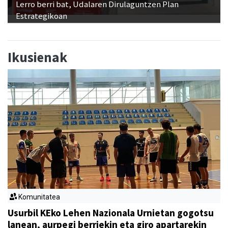
Lerro berri bat, Udalaren Dirulaguntzen Plan
Estrategikoan
Ikusienak
Komunitatea
Usurbil KEko Lehen Nazionala Urnietan gogotsu
lanean, aurpegi berriekin eta giro apartarekin