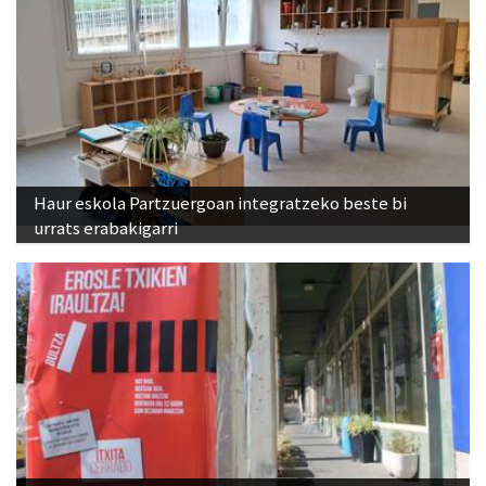
Haur eskola Partzuergoan integratzeko beste bi
urrats erabakigarri