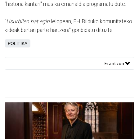
"historia kantari" musika emanaldia programatu dute.
"
Usurbilen bat egin
lelopean, EH Bilduko komunitateko
kideak bertan parte hartzera" gonbidatu dituzte.
POLITIKA
Erantzun