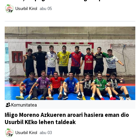
Usurbil Kirol
abu 05
Komunitatea
Iñigo Moreno Azkueren aroari hasiera eman dio
Usurbil KEko lehen taldeak
Usurbil Kirol
abu 03