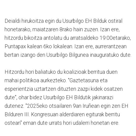
Deialdi hirukoitza egin du Usurbilgo EH Bilduk ostiral
honetarako, maiatzaren 8rako hain zuzen. Izan ere,
hitzordu bikoitza antolatu du arratsaldeko 19:00etarako,
Puntapax kalean 6ko lokalean. Izan ere, aurrerantzean
bertan izango den Usurbilgo Bilgunea inauguratuko dute.
Hitzordu hori baliatuko du koalizioak berritua duen
mahai politikoa aurkezteko. "Gaztetasuna eta
esperientzia uztartzen dituzten zazpi kidek osatzen
dute", ohar bidez Usurbilgo EH Bildutik jakinarazi
dutenez. "2025eko otsailaren 9an Iruñean egin zen EH
Bilduren III. Kongresuan alderdiaren egiturak berritu
ostean" eman dute urrats hori udalerri honetan ere.