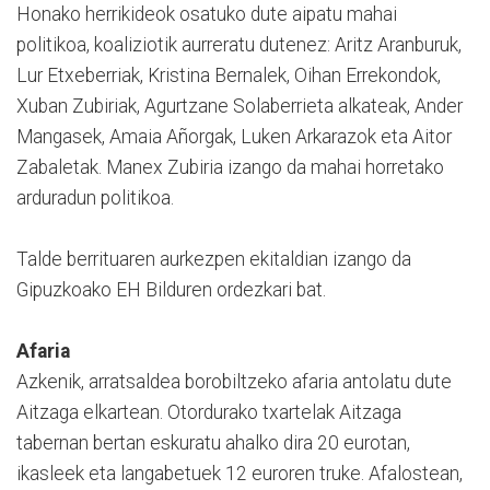
Honako herrikideok osatuko dute aipatu mahai
politikoa, koaliziotik aurreratu dutenez: Aritz Aranburuk,
Lur Etxeberriak, Kristina Bernalek, Oihan Errekondok,
Xuban Zubiriak, Agurtzane Solaberrieta alkateak, Ander
Mangasek, Amaia Añorgak, Luken Arkarazok eta Aitor
Zabaletak. Manex Zubiria izango da mahai horretako
arduradun politikoa.
Talde berrituaren aurkezpen ekitaldian izango da
Gipuzkoako EH Bilduren ordezkari bat.
Afaria
Azkenik, arratsaldea borobiltzeko afaria antolatu dute
Aitzaga elkartean. Otordurako txartelak Aitzaga
tabernan bertan eskuratu ahalko dira 20 eurotan,
ikasleek eta langabetuek 12 euroren truke. Afalostean,