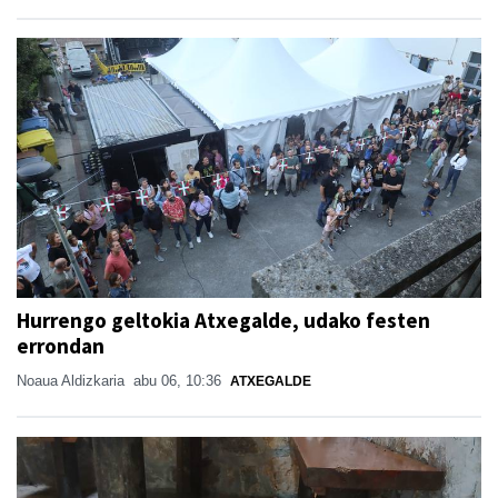
Hurrengo geltokia Atxegalde, udako festen
errondan
Noaua Aldizkaria
abu 06, 10:36
ATXEGALDE