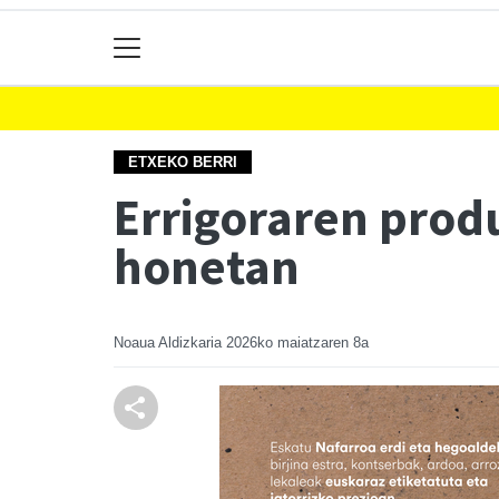
ETXEKO BERRI
Errigoraren prod
honetan
Noaua Aldizkaria
2026ko maiatzaren 8a