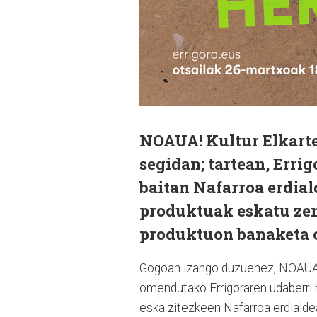
NOAUA! Kultur Elkartea
segidan; tartean, Err
baitan Nafarroa erdial
produktuak eskatu zeni
produktuon banaketa o
Gogoan izango duzuenez, NOAUA! K
omendutako Errigoraren udaberri 
eska zitezkeen Nafarroa erdialde