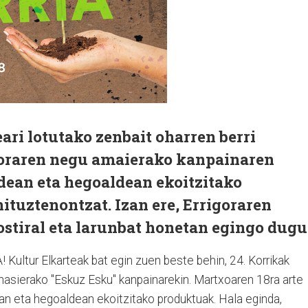
ri lotutako zenbait oharren berri
igoraren negu amaierako kanpainaren
dean eta hegoaldean ekoitzitako
tuztenontzat. Izan ere, Errigoraren
stiral eta larunbat honetan egingo dugu
ultur Elkarteak bat egin zuen beste behin, 24. Korrikak
hasierako "Eskuz Esku" kanpainarekin. Martxoaren 18ra arte
an eta hegoaldean ekoitzitako produktuak. Hala eginda,