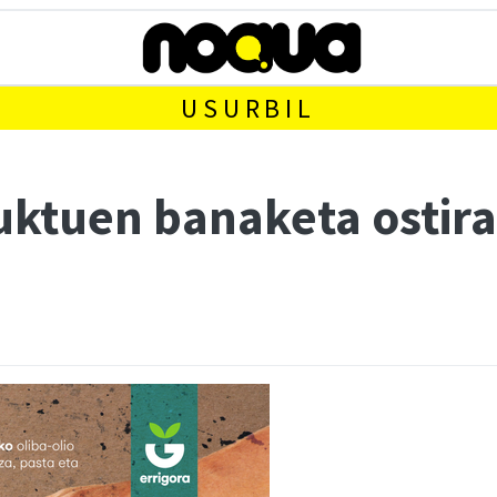
USURBIL
uktuen banaketa ostira