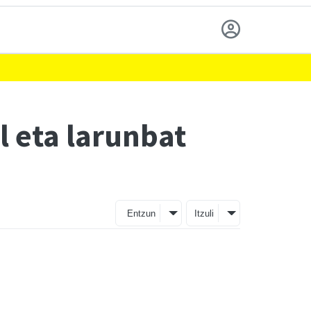
l eta larunbat
Entzun
Itzuli