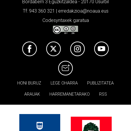
Bordaberri 3 Eguzkitzaldea - 20170 Usurbil
Tf: 943 360 321 | erredakzioa@noaua.eus
Codesyntaxek garatua
HONI BURUZ
LEGE OHARRA
PUBLIZITATEA
ARAUAK
HARREMANETARAKO
RSS