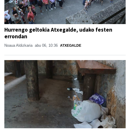
Hurrengo geltokia Atxegalde, udako festen
errondan
Noaua Aldizkaria
abu 06, 10:36
ATXEGALDE