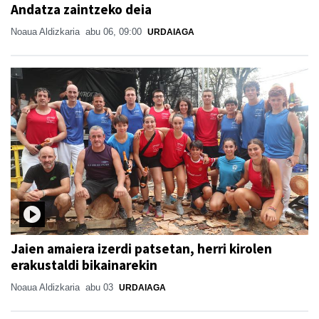
Andatza zaintzeko deia
Noaua Aldizkaria
abu 06, 09:00
URDAIAGA
Jaien amaiera izerdi patsetan, herri kirolen
erakustaldi bikainarekin
Noaua Aldizkaria
abu 03
URDAIAGA