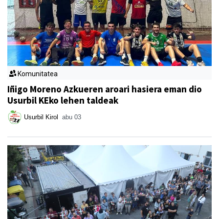
Komunitatea
Iñigo Moreno Azkueren aroari hasiera eman dio
Usurbil KEko lehen taldeak
Usurbil Kirol
abu 03