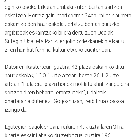
eginiko osoko bilkuran erabaki zuten bertan sartzea
eskatzea. Horrez gain, martxoaren 24an irailetik aurrera
eskainiko den haur eskola zerbitzu berriari buruzko
argibideak eskaintzeko bilera deitu zuen Udalak
Sutegin. Udal eta Partzuergoko ordezkariekin elkartu
ziren hainbat familia, kultur-etxeko auditorioan.
Datorren ikasturtean, guztira, 42 plaza eskainiko ditu
haur eskolak; 16 0-1 urte artean, beste 26 1-2 urte
artean. "Hala ere, plaza horiek moldatu ahal izango dira
sortzen diren beharrei erantzuteko", Udaletik
ohartarazia dutenez. Gogoan izan, zerbitzua doakoa
izango da.
Egutegiari dagokionean, irailaren 4tik uztailaren 31ra
bitarte eskaini ahalko du zerbitzua, guztira 196