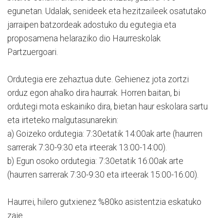
egunetan. Udalak, senideek eta hezitzaileek osatutako
jarraipen batzordeak adostuko du egutegia eta
proposamena helaraziko dio Haurreskolak
Partzuergoari.
Ordutegia ere zehaztua dute. Gehienez jota zortzi
orduz egon ahalko dira haurrak. Horren baitan, bi
ordutegi mota eskainiko dira, bietan haur eskolara sartu
eta irteteko malgutasunarekin:
a) Goizeko ordutegia: 7:30etatik 14:00ak arte (haurren
sarrerak 7:30-9:30 eta irteerak 13:00-14:00).
b) Egun osoko ordutegia: 7:30etatik 16:00ak arte
(haurren sarrerak 7:30-9:30 eta irteerak 15:00-16:00).
Haurrei, hilero gutxienez %80ko asistentzia eskatuko
zaie.