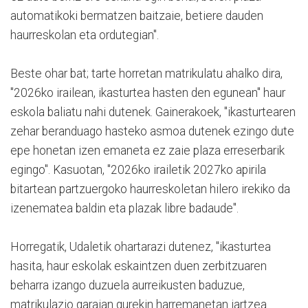
automatikoki bermatzen baitzaie, betiere dauden
haurreskolan eta ordutegian".
Beste ohar bat; tarte horretan matrikulatu ahalko dira,
"2026ko irailean, ikasturtea hasten den egunean" haur
eskola baliatu nahi dutenek. Gainerakoek, "ikasturtearen
zehar beranduago hasteko asmoa dutenek ezingo dute
epe honetan izen emaneta ez zaie plaza erreserbarik
egingo". Kasuotan, "2026ko irailetik 2027ko apirila
bitartean partzuergoko haurreskoletan hilero irekiko da
izenematea baldin eta plazak libre badaude".
Horregatik, Udaletik ohartarazi dutenez, "ikasturtea
hasita, haur eskolak eskaintzen duen zerbitzuaren
beharra izango duzuela aurreikusten baduzue,
matrikulazio garaian gurekin harremanetan jartzea