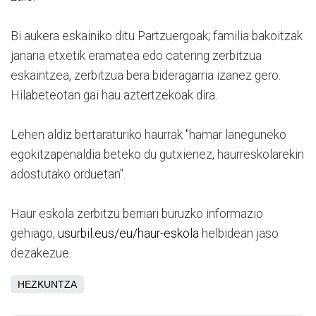
Bi aukera eskainiko ditu Partzuergoak; familia bakoitzak
janaria etxetik eramatea edo catering zerbitzua
eskaintzea, zerbitzua bera bideragarria izanez gero.
Hilabeteotan gai hau aztertzekoak dira.
Lehen aldiz bertaraturiko haurrak "hamar laneguneko
egokitzapenaldia beteko du gutxienez, haurreskolarekin
adostutako orduetan".
Haur eskola zerbitzu berriari buruzko informazio
gehiago,
usurbil.eus/eu/haur-eskola
helbidean jaso
dezakezue.
HEZKUNTZA