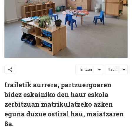
Entzun
Itzuli
Irailetik aurrera, partzuergoaren
bidez eskainiko den haur eskola
zerbitzuan matrikulatzeko azken
eguna duzue ostiral hau, maiatzaren
8a.