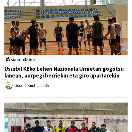
Komunitatea
Usurbil KEko Lehen Nazionala Urnietan gogotsu
lanean, aurpegi berriekin eta giro apartarekin
Usurbil Kirol
abu 05