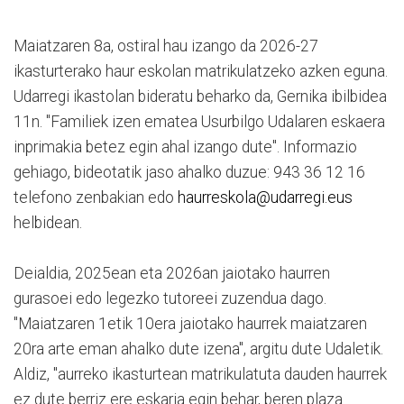
Maiatzaren 8a, ostiral hau izango da 2026-27
ikasturterako haur eskolan matrikulatzeko azken eguna.
Udarregi ikastolan bideratu beharko da, Gernika ibilbidea
11n. "Familiek izen ematea Usurbilgo Udalaren eskaera
inprimakia betez egin ahal izango dute". Informazio
gehiago, bideotatik jaso ahalko duzue: 943 36 12 16
telefono zenbakian edo
haurreskola@udarregi.eus
helbidean.
Deialdia, 2025ean eta 2026an jaiotako haurren
gurasoei edo legezko tutoreei zuzendua dago.
"Maiatzaren 1etik 10era jaiotako haurrek maiatzaren
20ra arte eman ahalko dute izena", argitu dute Udaletik.
Aldiz, "aurreko ikasturtean matrikulatuta dauden haurrek
ez dute berriz ere eskaria egin behar, beren plaza