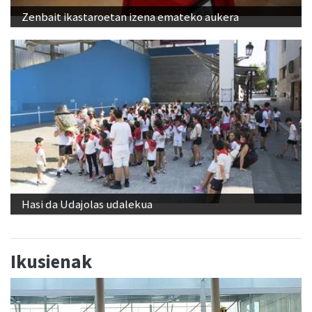
Zenbait ikastaroetan izena emateko aukera
Hasi da Udajolas udalekua
Ikusienak