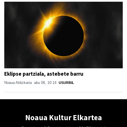
Eklipse partziala, astebete barru
Noaua Aldizkaria
abu 06, 10:14
USURBIL
Noaua Kultur Elkartea