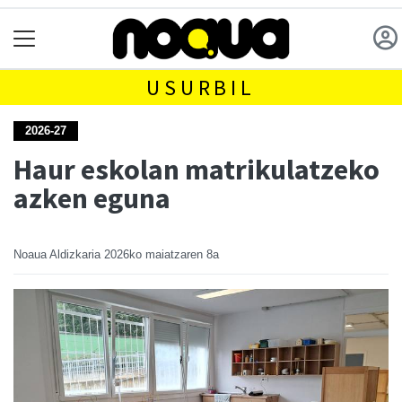
USURBIL
2026-27
Haur eskolan matrikulatzeko
azken eguna
Noaua Aldizkaria
2026ko maiatzaren 8a