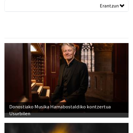
Erantzun
Donostiako Musika Hamabostaldiko kontzertua
Usurbilen