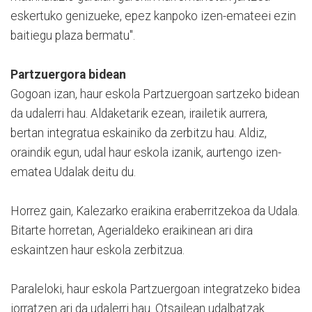
eskertuko genizueke, epez kanpoko izen-emateei ezin
baitiegu plaza bermatu".
Partzuergora bidean
Gogoan izan, haur eskola Partzuergoan sartzeko bidean
da udalerri hau. Aldaketarik ezean, irailetik aurrera,
bertan integratua eskainiko da zerbitzu hau. Aldiz,
oraindik egun, udal haur eskola izanik, aurtengo izen-
ematea Udalak deitu du.
Horrez gain, Kalezarko eraikina eraberritzekoa da Udala.
Bitarte horretan, Agerialdeko eraikinean ari dira
eskaintzen haur eskola zerbitzua.
Paraleloki, haur eskola Partzuergoan integratzeko bidea
jorratzen ari da udalerri hau. Otsailean udalbatzak