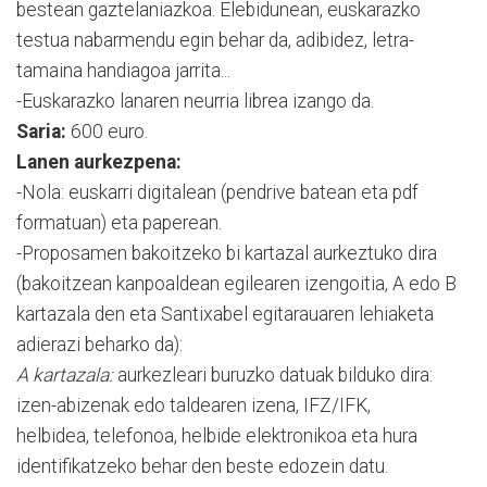
bestean gaztelaniazkoa. Elebidunean, euskarazko
testua nabarmendu egin behar da, adibidez, letra-
tamaina handiagoa jarrita...
-Euskarazko lanaren neurria librea izango da.
Saria:
600 euro.
Lanen aurkezpena:
-Nola: euskarri digitalean (pendrive batean eta pdf
formatuan) eta paperean.
-Proposamen bakoitzeko bi kartazal aurkeztuko dira
(bakoitzean kanpoaldean egilearen izengoitia, A edo B
kartazala den eta Santixabel egitarauaren lehiaketa
adierazi beharko da):
A kartazala:
aurkezleari buruzko datuak bilduko dira:
izen-abizenak edo taldearen izena, IFZ/IFK,
helbidea, telefonoa, helbide elektronikoa eta hura
identifikatzeko behar den beste edozein datu.