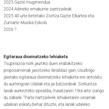
2023 Gazte mugimendua.
2024 Adineko emakume zaintzaileak.
2025 40 urte betetako Ziortza Gazte Elkartea eta
Zumarte Musika Eskola.
2026 ?.
Egitaraua diseinatzeko lehiaketa
Txupinazoa nork jaurtiko duen erabakitzeko
proposamenak jasotzeko deialdiaz gain, Usurbilgo
jaietako egitaraua diseinatzeko lehiaketa ere antolatu
du aurtengoan Udalak eta jai batzordeak. Sorkuntza
lanak aurkezteko epealdia, maiatzaren 19ra arte izango
du zabalik. "Parte hartzaileek lehiaketaren oinarriak
udalean eskatu behar dituzte, eta lanak udaleko