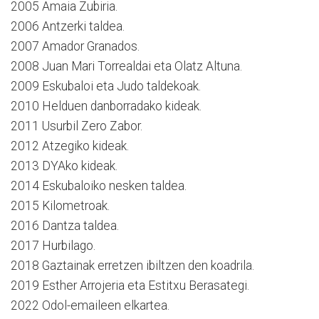
2005 Amaia Zubiria.
2006 Antzerki taldea.
2007 Amador Granados.
2008 Juan Mari Torrealdai eta Olatz Altuna.
2009 Eskubaloi eta Judo taldekoak.
2010 Helduen danborradako kideak.
2011 Usurbil Zero Zabor.
2012 Atzegiko kideak.
2013 DYAko kideak.
2014 Eskubaloiko nesken taldea.
2015 Kilometroak.
2016 Dantza taldea.
2017 Hurbilago.
2018 Gaztainak erretzen ibiltzen den koadrila.
2019 Esther Arrojeria eta Estitxu Berasategi.
2022 Odol-emaileen elkartea.