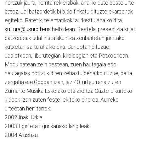
nortzuk jaurti, herritarrek erabaki ahalko dute beste urte
batez. Jai batzordetik bi bide finkatu dituzte ekarpenak
egiteko. Batetik, telematikoki aurkeztu ahalko dira,
kultura@usurbil.eus
helbidean. Bestela, presentzialki jai
batzordeak udal instalakuntza zenbaitetan jarritako
kutxetan sartu ahalko dira. Guneotan dituzue:
udaletxean, liburutegian, kiroldegian eta Potxoenean.
Modu batean zein bestean, zuen hautagaia edo
hautagaiak nortzuk diren zehaztu beharko duzue, baita
zergatia ere.Gogoan izan, iaz 40. urteurrena zuten
Zumarte Musika Eskolako eta Ziortza Gazte Elkarteko
kideek izan zuten festei ekiteko ohorea. Aurreko
urteetan herritarrok:
2002 Iñaki Urkia.
2003 Egin eta Egunkariako langileak.
2004 Alustiza.