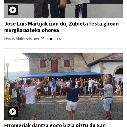
Jose Luis Martijak izan du, Zubieta festa giroan
murgilarazteko ohorea
Noaua Aldizkaria
uzt 25
ZUBIETA
Erromeriak dantza gogo bizia piztu du San