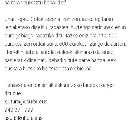
harreran aurkeztu behar dira".
Unai Lopez Collantesena izan zen, iazko egitarau
lehiaketako diseinu irabazlea. Aurtengo saridunak, ehun
euro gehiago irabaziko ditu. Iazko ediziora arte, 500
eurokoa zen ordainsaria, 600 eurokoa izango da aurten.
Horrekin batera, antolatzaileek jakinarazi dutenez,
hasieratik diseinatu beharko dute parte hartzaileek
euskara hutseko bertsioa eta elebiduna.
Lehiaketaren oinarriak eskuratzeko bideok izango
dituzue:
kultura@usurbil.eus
943 371 999
usurbilkultura.eus