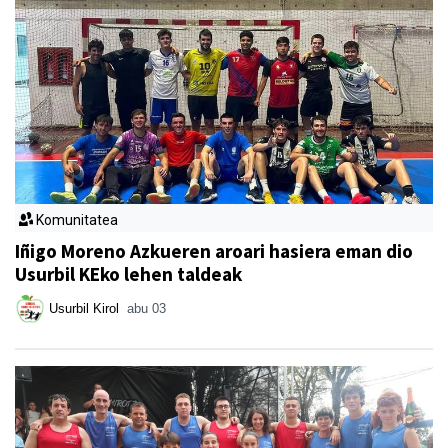
Komunitatea
Iñigo Moreno Azkueren aroari hasiera eman dio
Usurbil KEko lehen taldeak
Usurbil Kirol
abu 03