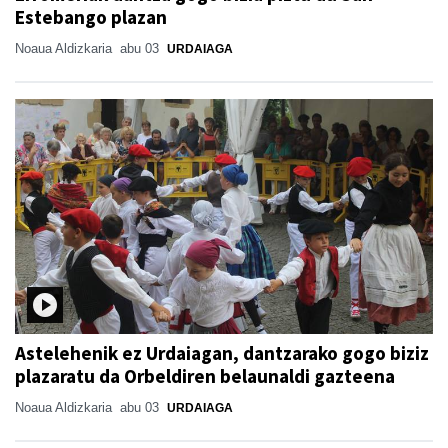
Estebango plazan
Noaua Aldizkaria
abu 03
URDAIAGA
Astelehenik ez Urdaiagan, dantzarako gogo biziz
plazaratu da Orbeldiren belaunaldi gazteena
Noaua Aldizkaria
abu 03
URDAIAGA