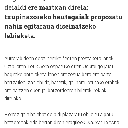
deialdi ere martxan direla;
txupinazorako hautagaiak proposatu
nahiz egitaraua diseinatzeko
lehiaketa.
Aurrerabidean doaz herriko festen prestaketa lanak.
Uztailaren 1etik 5era ospatuko diren Usurbilgo jaiei
begirako antolaketa lanen prozesua bera ere parte
hartzailea izan ohi da, batetik, gai horri lotutako erabaki
oro hartzen duen jai batzordearen bilerak irekiak
direlako.
Horrez gain hainbat deialdi plazaratu ohi ditu aipatu
batzordeak edo bertan diren eragileek. Xauxar Txosna