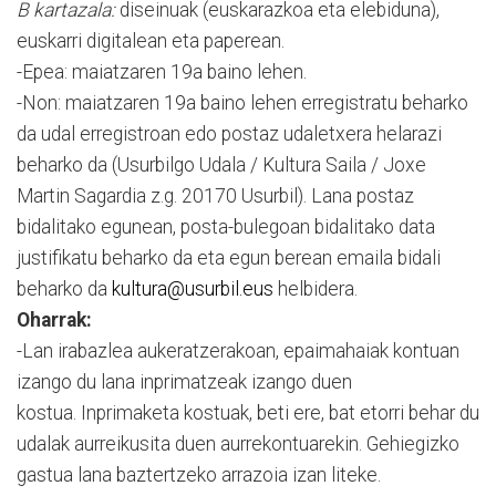
B kartazala:
diseinuak (euskarazkoa eta elebiduna),
euskarri digitalean eta paperean.
-Epea: maiatzaren 19a baino lehen.
-Non: maiatzaren 19a baino lehen erregistratu beharko
da udal erregistroan edo postaz udaletxera helarazi
beharko da (Usurbilgo Udala / Kultura Saila / Joxe
Martin Sagardia z.g. 20170 Usurbil). Lana postaz
bidalitako egunean, posta-bulegoan bidalitako data
justifikatu beharko da eta egun berean emaila bidali
beharko da
kultura@usurbil.eus
helbidera.
Oharrak:
-Lan irabazlea aukeratzerakoan, epaimahaiak kontuan
izango du lana inprimatzeak izango duen
kostua. Inprimaketa kostuak, beti ere, bat etorri behar du
udalak aurreikusita duen aurrekontuarekin. Gehiegizko
gastua lana baztertzeko arrazoia izan liteke.