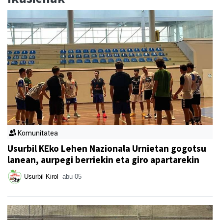
Komunitatea
Usurbil KEko Lehen Nazionala Urnietan gogotsu
lanean, aurpegi berriekin eta giro apartarekin
Usurbil Kirol
abu 05