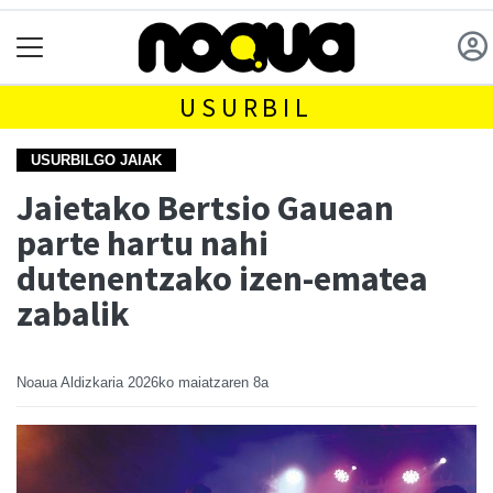
USURBIL
USURBILGO JAIAK
Jaietako Bertsio Gauean
parte hartu nahi
dutenentzako izen-ematea
zabalik
Noaua Aldizkaria
2026ko maiatzaren 8a