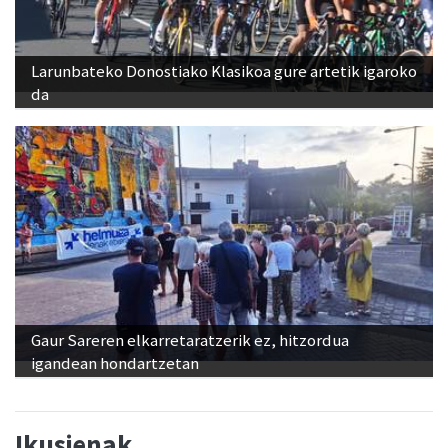
Larunbateko Donostiako Klasikoa gure artetik igaroko
da
Gaur Sareren elkarretaratzerik ez, hitzordua
igandean hondartzetan
Ikusienak