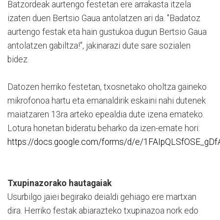
Batzordeak aurtengo festetan ere arrakasta itzela
izaten duen Bertsio Gaua antolatzen ari da. "Badatoz
aurtengo festak eta hain gustukoa dugun Bertsio Gaua
antolatzen gabiltza!", jakinarazi dute sare sozialen
bidez.
Datozen herriko festetan, txosnetako oholtza gaineko
mikrofonoa hartu eta emanaldirik eskaini nahi dutenek
maiatzaren 13ra arteko epealdia dute izena emateko.
Lotura honetan bideratu beharko da izen-emate hori:
https://docs.google.com/forms/d/e/1FAIpQLSfOSE_
Txupinazorako hautagaiak
Usurbilgo jaiei begirako deialdi gehiago ere martxan
dira. Herriko festak abiarazteko txupinazoa nork edo