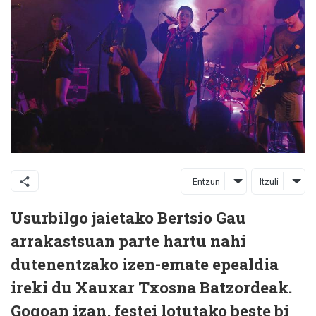
Entzun
Itzuli
Usurbilgo jaietako Bertsio Gau
arrakastsuan parte hartu nahi
dutenentzako izen-emate epealdia
ireki du Xauxar Txosna Batzordeak.
Gogoan izan, festei lotutako beste bi