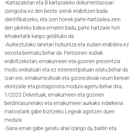
-Kartazaletan eta B kartazaleko dokumentazioan
izengoitia ez den beste izenik erabiltzen bada
identifikatzeko, eta izen horrek parte-hartzailea zein
den jakiteko bidea ematen badu, parte hartzaile hori
lehiaketatik kanpo geldituko da.
-Aurkeztutako lanetan hizkuntza eta irudien erabilera ez
sexista bermatu behar da. Pertsonen irudiak
erabiltzekotan, emakumeen eta gizonen presentzia
modu orekatuan eta ez estereotipatuan islatu behar da.
Izan ere, emakumezkoak eta gizonezkoak neurri berean
ekintzaile eta protagonista modura agertu behar dira,
1/2023 Dekretuak, emakumeen eta gizonen
berdintasunerako eta emakumeen aurkako indarkeria
matxistarik gabe bizitzeko Legeak agintzen duen
modura.
-Saria eman gabe geratu ahal izango da, baldin eta