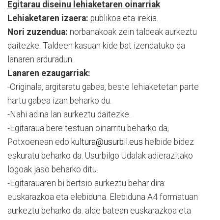
Egitarau diseinu lehiaketaren oinarriak
Lehiaketaren izaera:
publikoa eta irekia.
Nori zuzendua:
norbanakoak zein taldeak aurkeztu
daitezke. Taldeen kasuan kide bat izendatuko da
lanaren arduradun.
Lanaren ezaugarriak:
-Originala, argitaratu gabea, beste lehiaketetan parte
hartu gabea izan beharko du.
-Nahi adina lan aurkeztu daitezke.
-Egitaraua bere testuan oinarritu beharko da,
Potxoenean edo
kultura@usurbil.eus
helbide bidez
eskuratu beharko da. Usurbilgo Udalak adierazitako
logoak jaso beharko ditu.
-Egitarauaren bi bertsio aurkeztu behar dira:
euskarazkoa eta elebiduna. Elebiduna A4 formatuan
aurkeztu beharko da: alde batean euskarazkoa eta