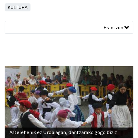
KULTURA
Erantzun
Astelehenik ez Urdaiagan, dantzarako gogo biziz