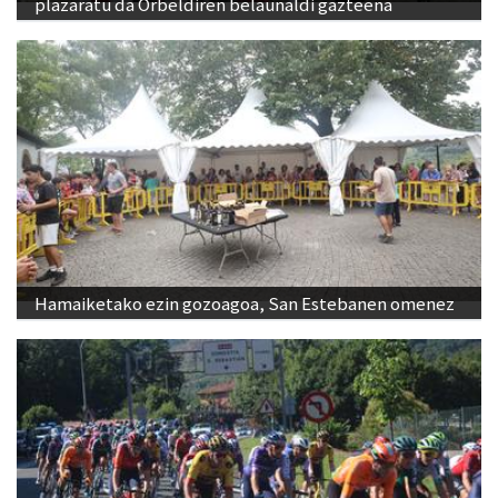
plazaratu da Orbeldiren belaunaldi gazteena
Hamaiketako ezin gozoagoa, San Estebanen omenez