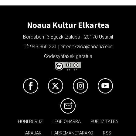
Noaua Kultur Elkartea
Bordaberri 3 Eguzkitzaldea - 20170 Usurbil
Tf: 943 360 321 | erredakzioa@noaua.eus
Codesyntaxek garatua
HONI BURUZ
LEGE OHARRA
PUBLIZITATEA
ARAUAK
HARREMANETARAKO
RSS