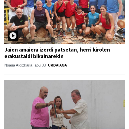
Jaien amaiera izerdi patsetan, herri kirolen
erakustaldi bikainarekin
Noaua Aldizkaria
abu 03
URDAIAGA