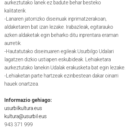
aurkeztutako lanek ez badute behar besteko
kalitaterik.
-Lanaren jatorrizko diseinuak inprimatzerakoan,
aldaketaren bat izan lezake. Irabazleak, egitarauko
azken aldaketak egin beharko ditu inprentara eraman
aurretik.
-Hautatutako diseinuaren egileak Usurbilgo Udalari
lagatzen dizkio ustiapen eskubideak. Lehiaketara
aurkeztutako lanekin Udalak erakusketa bat egin lezake.
-Lehiaketan parte hartzeak ezinbestean dakar oinarri
hauek onartzea.
Informazio gehiago:
usurbilkultura.eus
kultura@usurbil.eus
943 371 999