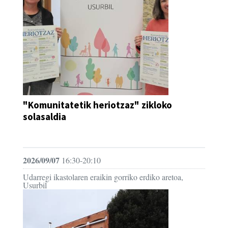
"Komunitatetik heriotzaz" zikloko
solasaldia
HITZALDIA
2026/09/07
16:30-20:10
Udarregi ikastolaren eraikin gorriko erdiko aretoa,
Usurbil