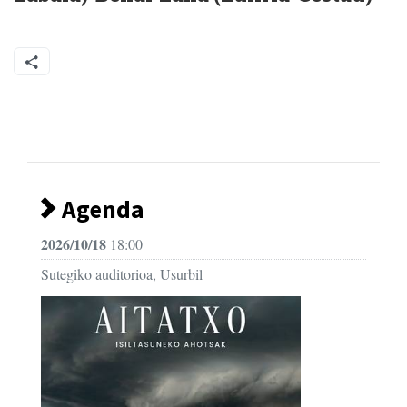
Agenda
2026/10/18
18:00
Sutegiko auditorioa, Usurbil