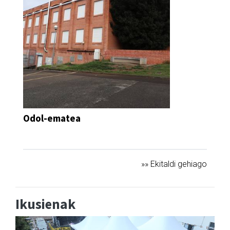
Odol-ematea
DEIALDIA
»» Ekitaldi gehiago
Ikusienak