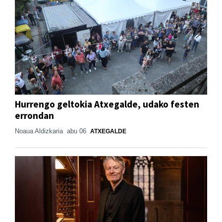
Hurrengo geltokia Atxegalde, udako festen
errondan
Noaua Aldizkaria
abu 06
ATXEGALDE