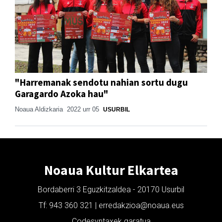
"Harremanak sendotu nahian sortu dugu
Garagardo Azoka hau"
Noaua Aldizkaria
2022 urr 05
USURBIL
Noaua Kultur Elkartea
Bordaberri 3 Eguzkitzaldea - 20170 Usurbil
Tf: 943 360 321 | erredakzioa@noaua.eus
Codesyntaxek garatua