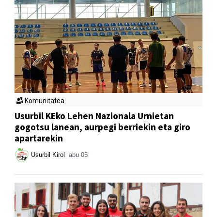
Komunitatea
Usurbil KEko Lehen Nazionala Urnietan
gogotsu lanean, aurpegi berriekin eta giro
apartarekin
Usurbil Kirol
abu 05