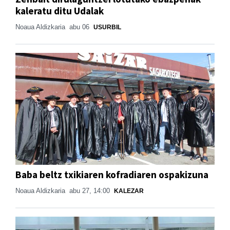
kaleratu ditu Udalak
Noaua Aldizkaria
abu 06
USURBIL
Baba beltz txikiaren kofradiaren ospakizuna
Noaua Aldizkaria
abu 27, 14:00
KALEZAR