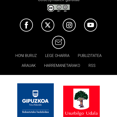
HONI BURUZ
LEGE OHARRA
PUBLIZITATEA
ARAUAK
HARREMANETARAKO
RSS