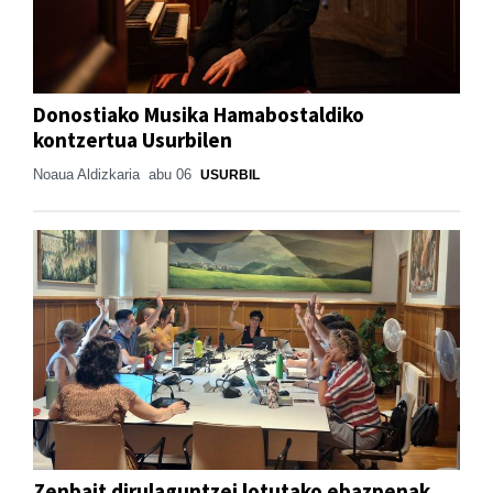
Donostiako Musika Hamabostaldiko
kontzertua Usurbilen
Noaua Aldizkaria
abu 06
USURBIL
Zenbait dirulaguntzei lotutako ebazpenak