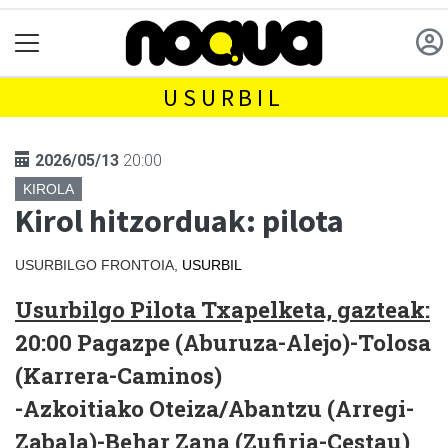
USURBIL
2026/05/13
20:00
KIROLA
Kirol hitzorduak: pilota
USURBILGO FRONTOIA,
USURBIL
Usurbilgo Pilota Txapelketa, gazteak:
20:00
Pagazpe (Aburuza-Alejo)-Tolosa
(Karrera-Caminos)
-Azkoitiako Oteiza/Abantzu (Arregi-
Zabala)-Behar Zana (Zufiria-Cestau)