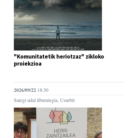
"Komunitatetik heriotzaz" zikloko
proiekzioa
IKUS-ENTZUNEZKOA
2026/09/22
18:30
Sutegi udal liburutegia, Usurbil