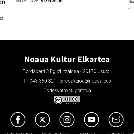
en
abu 06, 10:36
ATXEGALDE
Noa
abu
03
Noaua Kultur Elkartea
Bordaberri 3 Eguzkitzaldea - 20170 Usurbil
Tf: 943 360 321 | erredakzioa@noaua.eus
Codesyntaxek garatua