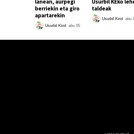
lanean, aurpegi
Usurbil KEko leh
berriekin eta giro
taldeak
apartarekin
Usurbil Kirol
abu 
Usurbil Kirol
abu 05