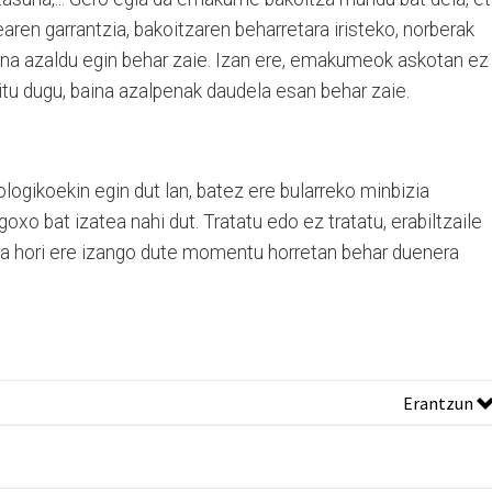
tearen garrantzia, bakoitzaren beharretara iristeko, norberak
ena azaldu egin behar zaie. Izan ere, emakumeok askotan ez
aitu dugu, baina azalpenak daudela esan behar zaie.
ogikoekin egin dut lan, batez ere bularreko minbizia
goxo bat izatea nahi dut. Tratatu edo ez tratatu, erabiltzaile
era hori ere izango dute momentu horretan behar duenera
Erantzun