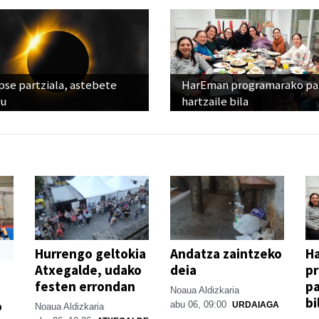
pse partziala, astebete
HarEman programarako pa
ru
hartzaile bila
Hurrengo geltokia
Andatza zaintzeko
H
Atxegalde, udako
deia
p
festen errondan
pa
Noaua Aldizkaria
bi
o
abu 06, 09:00
URDAIAGA
Noaua Aldizkaria