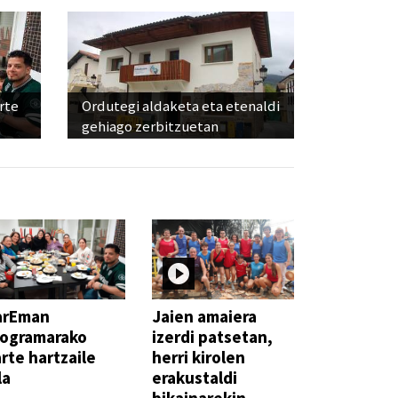
rte
Ordutegi aldaketa eta etenaldi
gehiago zerbitzuetan
arEman
Jaien amaiera
rogramarako
izerdi patsetan,
rte hartzaile
herri kirolen
la
erakustaldi