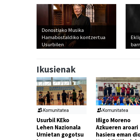
Donostiako Musika
Hamabostaldiko kontzertua
Ekli
Usurbilen
bar
Ikusienak
Komunitatea
Komunitatea
Usurbil KEko
Iñigo Moreno
Lehen Nazionala
Azkueren aroari
Urnietan gogotsu
hasiera eman di