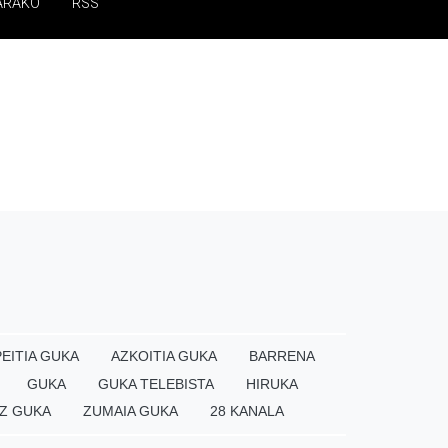
ARAKO
RSS
EITIA GUKA
AZKOITIA GUKA
BARRENA
GUKA
GUKA TELEBISTA
HIRUKA
Z GUKA
ZUMAIA GUKA
28 KANALA