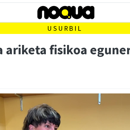
USURBIL
a ariketa fisikoa egun