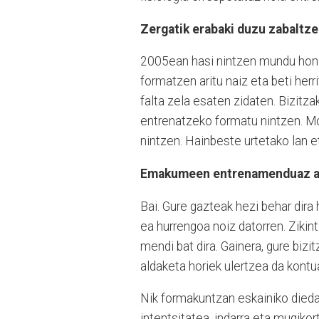
Zergatik erabaki duzu zabaltz
2005ean hasi nintzen mundu honet
formatzen aritu naiz eta beti herr
falta zela esaten zidaten. Bizit
entrenatzeko formatu nintzen. Mom
nintzen. Hainbeste urtetako lan e
Emakumeen entrenamenduaz ari
Bai. Gure gazteak hezi behar dira 
ea hurrengoa noiz datorren. Zikin
mendi bat dira. Gainera, gure bizi
aldaketa horiek ulertzea da kontu
Nik formakuntzan eskainiko dieda
intentsitatea, indarra eta mugiko