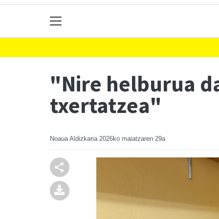
"Nire helburua d
txertatzea"
Noaua Aldizkaria
2026ko maiatzaren 29a