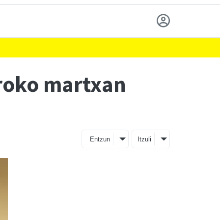
eroko martxan
Entzun
Itzuli