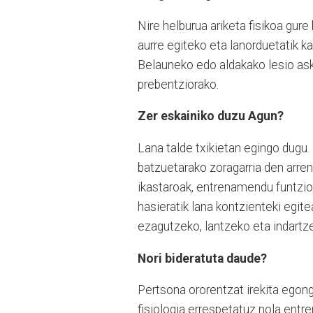
Nire helburua ariketa fisikoa gure
aurre egiteko eta lanorduetatik ka
Belauneko edo aldakako lesio asko
prebentziorako.
Zer eskainiko duzu Agun?
Lana talde txikietan egingo dugu. 
batzuetarako zoragarria den arren,
ikastaroak, entrenamendu funtzion
hasieratik lana kontzienteki egit
ezagutzeko, lantzeko eta indartz
Nori bideratuta daude?
Pertsona ororentzat irekita ego
fisiologia errespetatuz nola entre