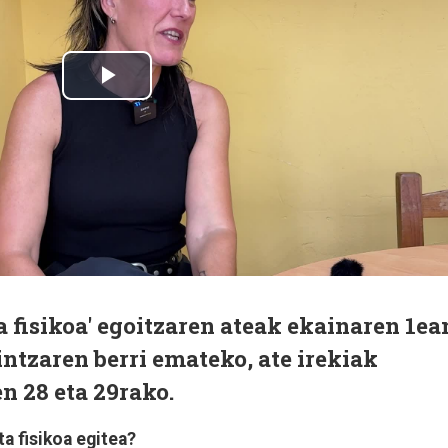
ta fisikoa' egoitzaren ateak ekainaren 1ea
intzaren berri emateko, ate irekiak
n 28 eta 29rako.
ta fisikoa egitea?