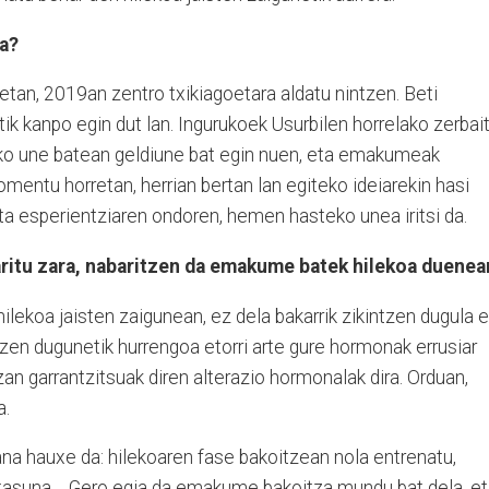
ea?
an, 2019an zentro txikiagoetara aldatu nintzen. Beti
itik kanpo egin dut lan. Ingurukoek Usurbilen horrelako zerbai
zako une batean geldiune bat egin nuen, eta emakumeak
entu horretan, herrian bertan lan egiteko ideiarekin hasi
ta esperientziaren ondoren, hemen hasteko unea iritsi da.
tu zara, nabaritzen da emakume batek hilekoa duenea
hilekoa jaisten zaigunean, ez dela bakarrik zikintzen dugula 
tzen dugunetik hurrengoa etorri arte gure hormonak errusiar
tzan garrantzitsuak diren alterazio hormonalak dira. Orduan,
a.
na hauxe da: hilekoaren fase bakoitzean nola entrenatu,
rtasuna,... Gero egia da emakume bakoitza mundu bat dela, e