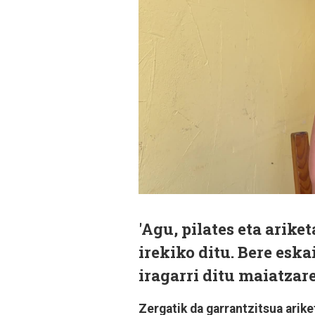
'Agu, pilates eta arike
irekiko ditu. Bere eska
iragarri ditu maiatzare
Zergatik da garrantzitsua arike