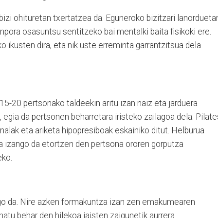
 bizi ohituretan txertatzea da. Eguneroko bizitzari lanordueta
npora osasuntsu sentitzeko bai mentalki baita fisikoki ere.
 ikusten dira, eta nik uste erreminta garrantzitsua dela
15-20 pertsonako taldeekin aritu izan naiz eta jarduera
 egia da pertsonen beharretara iristeko zailagoa dela. Pilate
alak eta ariketa hipopresiboak eskainiko ditut. Helburua
ea izango da etortzen den pertsona ororen gorputza
eko.
ngo da. Nire azken formakuntza izan zen emakumearen
natu behar den hilekoa jaisten zaigunetik aurrera.