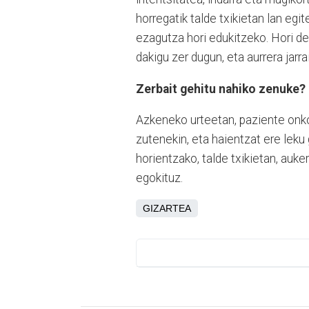
horregatik talde txikietan lan egi
ezagutza hori edukitzeko. Hori d
dakigu zer dugun, eta aurrera jarr
Zerbait gehitu nahiko zenuke?
Azkeneko urteetan, paziente onkol
zutenekin, eta haientzat ere leku 
horientzako, talde txikietan, auk
egokituz.
GIZARTEA