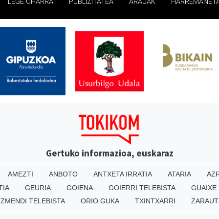
LEGE OHARRA
PUBLIZITATEA
ARAUAK
HARREMANET
Gertuko informazioa, euskaraz
AMEZTI
ANBOTO
ANTXETA IRRATIA
ATARIA
AZP
TIA
GEURIA
GOIENA
GOIERRI TELEBISTA
GUAIXE
IZMENDI TELEBISTA
ORIO GUKA
TXINTXARRI
ZARAUT