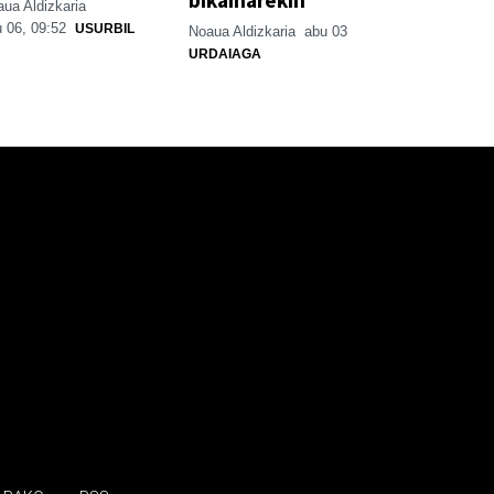
bikainarekin
ua Aldizkaria
 06, 09:52
USURBIL
Noaua Aldizkaria
abu 03
URDAIAGA