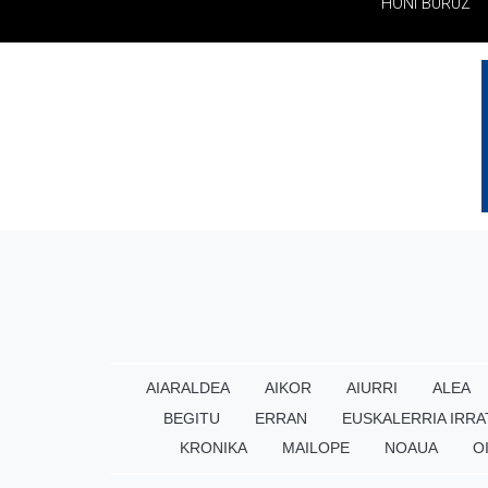
HONI BURUZ
AIARALDEA
AIKOR
AIURRI
ALEA
BEGITU
ERRAN
EUSKALERRIA IRRA
KRONIKA
MAILOPE
NOAUA
O