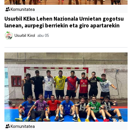
Komunitatea
Usurbil KEko Lehen Nazionala Urnietan gogotsu
lanean, aurpegi berriekin eta giro apartarekin
Usurbil Kirol
abu 05
Komunitatea