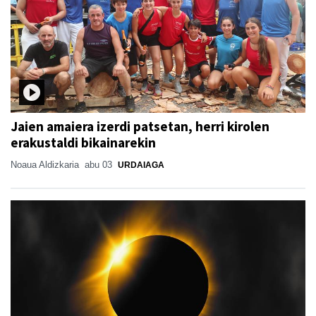
Jaien amaiera izerdi patsetan, herri kirolen
erakustaldi bikainarekin
Noaua Aldizkaria
abu 03
URDAIAGA