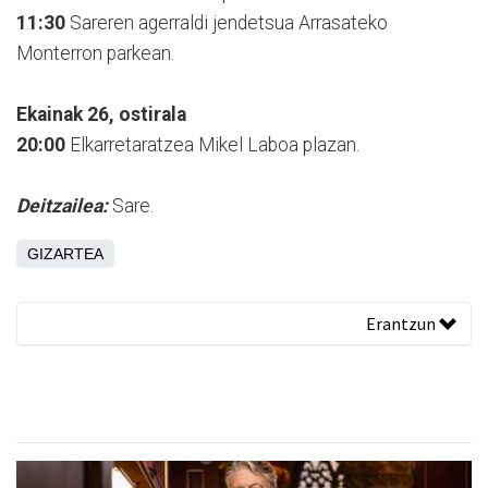
11:30
Sareren agerraldi jendetsua Arrasateko
Monterron parkean.
Ekainak 26, ostirala
20:00
Elkarretaratzea Mikel Laboa plazan.
Deitzailea:
Sare.
GIZARTEA
Erantzun