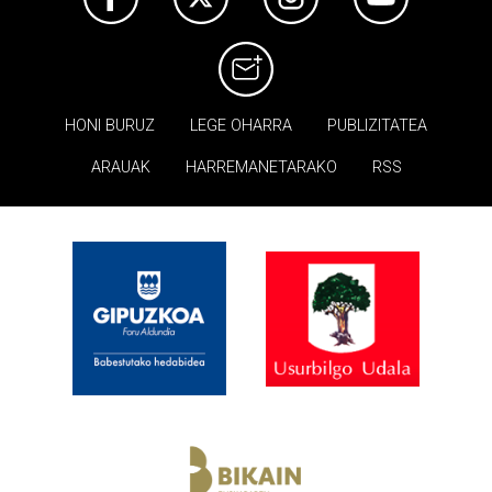
HONI BURUZ
LEGE OHARRA
PUBLIZITATEA
ARAUAK
HARREMANETARAKO
RSS