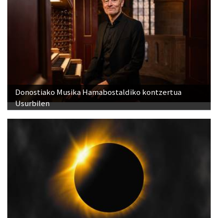
Donostiako Musika Hamabostaldiko kontzertua
Usurbilen