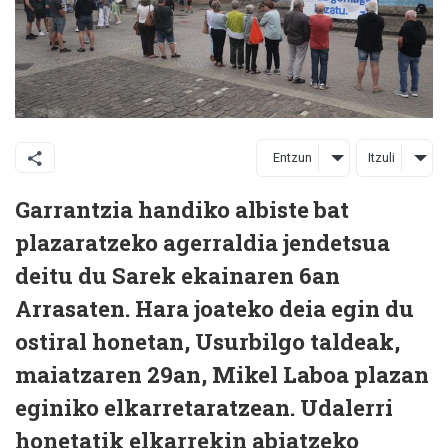
Entzun
Itzuli
Garrantzia handiko albiste bat
plazaratzeko agerraldia jendetsua
deitu du Sarek ekainaren 6an
Arrasaten. Hara joateko deia egin du
ostiral honetan, Usurbilgo taldeak,
maiatzaren 29an, Mikel Laboa plazan
eginiko elkarretaratzean. Udalerri
honetatik elkarrekin abiatzeko