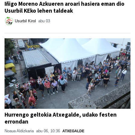
Iñigo Moreno Azkueren aroari hasiera eman dio
Usurbil KEko lehen taldeak
Usurbil Kirol
abu 03
Hurrengo geltokia Atxegalde, udako festen
errondan
Noaua Aldizkaria
abu 06, 10:36
ATXEGALDE