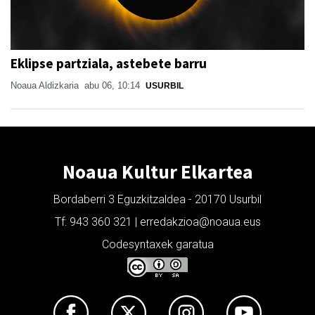
Eklipse partziala, astebete barru
Noaua Aldizkaria
abu 06, 10:14
USURBIL
Noaua Kultur Elkartea
Bordaberri 3 Eguzkitzaldea - 20170 Usurbil
Tf: 943 360 321 | erredakzioa@noaua.eus
Codesyntaxek garatua