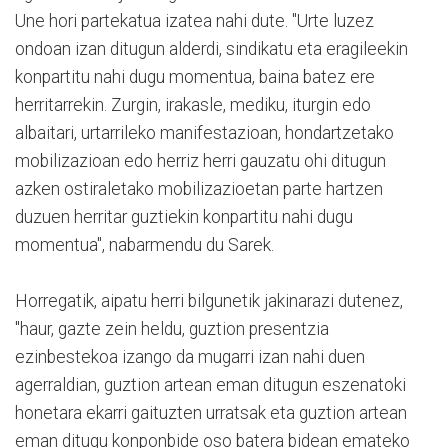
Une hori partekatua izatea nahi dute. "Urte luzez
ondoan izan ditugun alderdi, sindikatu eta eragileekin
konpartitu nahi dugu momentua, baina batez ere
herritarrekin. Zurgin, irakasle, mediku, iturgin edo
albaitari, urtarrileko manifestazioan, hondartzetako
mobilizazioan edo herriz herri gauzatu ohi ditugun
azken ostiraletako mobilizazioetan parte hartzen
duzuen herritar guztiekin konpartitu nahi dugu
momentua", nabarmendu du Sarek.
Horregatik, aipatu herri bilgunetik jakinarazi dutenez,
"haur, gazte zein heldu, guztion presentzia
ezinbestekoa izango da mugarri izan nahi duen
agerraldian, guztion artean eman ditugun eszenatoki
honetara ekarri gaituzten urratsak eta guztion artean
eman ditugu konponbide oso batera bidean emateko