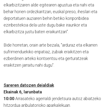
elkarbizitzaren alde egitearen apustua eta nahi eta
behar horien ordezkaritzan, euskal preso, iheslari eta
deportatuen auziaren behin betiko konponbidea
ezinbestekoa dela uste dugu bake iraunkor eta
elkarbizitza justu baten eraikuntzan".
Bide horretan, orain arte bezala, "arduraz eta elkarren
sufrimenduekiko enpatiaz, zubiak eraikitzen eta
ezberdinen arteko kontsentsu eta gerturatzeak
eraikitzen jarraitu nahi dugu".
Sareren datozen deialdiak
Ekainak 6, larunbata
10:00
Arrasateko agerraldi jendetsura autoz abiatzeko
hitzordua anbulatorioko aparkalekuan.