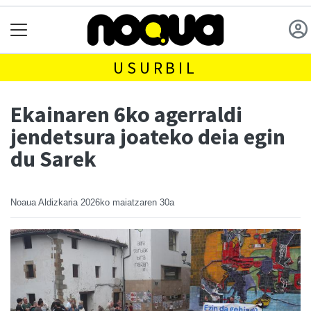
USURBIL
Ekainaren 6ko agerraldi
jendetsura joateko deia egin
du Sarek
Noaua Aldizkaria
2026ko maiatzaren 30a