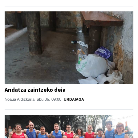
Andatza zaintzeko deia
Noaua Aldizkaria
abu 06, 09:00
URDAIAGA