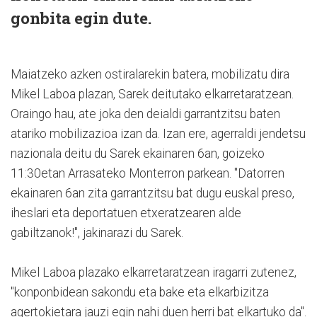
gonbita egin dute.
Maiatzeko azken ostiralarekin batera, mobilizatu dira
Mikel Laboa plazan, Sarek deitutako elkarretaratzean.
Oraingo hau, ate joka den deialdi garrantzitsu baten
atariko mobilizazioa izan da. Izan ere, agerraldi jendetsu
nazionala deitu du Sarek ekainaren 6an, goizeko
11:30etan Arrasateko Monterron parkean. "Datorren
ekainaren 6an zita garrantzitsu bat dugu euskal preso,
iheslari eta deportatuen etxeratzearen alde
gabiltzanok!", jakinarazi du Sarek.
Mikel Laboa plazako elkarretaratzean iragarri zutenez,
"konponbidean sakondu eta bake eta elkarbizitza
agertokietara jauzi egin nahi duen herri bat elkartuko da".