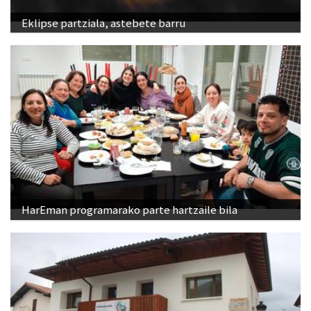
Eklipse partziala, astebete barru
HarEman programarako parte hartzaile bila