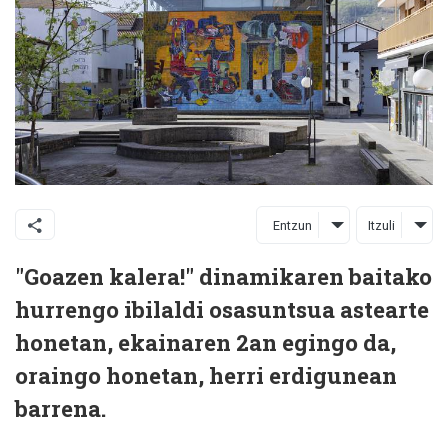
Entzun
Itzuli
"Goazen kalera!" dinamikaren baitako
hurrengo ibilaldi osasuntsua astearte
honetan, ekainaren 2an egingo da,
oraingo honetan, herri erdigunean
barrena.