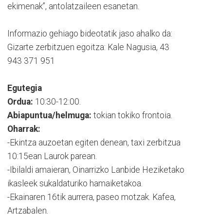
ekimenak”, antolatzaileen esanetan.
Informazio gehiago bideotatik jaso ahalko da:
Gizarte zerbitzuen egoitza: Kale Nagusia, 43
943 371 951
Egutegia
Ordua:
10:30-12:00.
Abiapuntua/helmuga:
tokian tokiko frontoia.
Oharrak:
-Ekintza auzoetan egiten denean, taxi zerbitzua
10:15ean Laurok parean.
-Ibilaldi amaieran, Oinarrizko Lanbide Heziketako
ikasleek sukaldaturiko hamaiketakoa.
-Ekainaren 16tik aurrera, paseo motzak. Kafea,
Artzabalen.