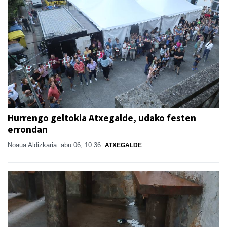
Hurrengo geltokia Atxegalde, udako festen
errondan
Noaua Aldizkaria
abu 06, 10:36
ATXEGALDE