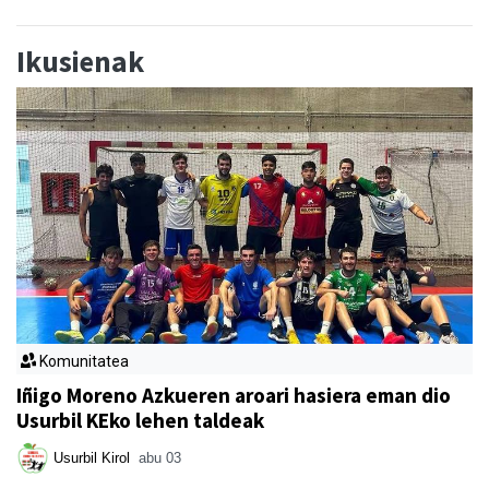
Ikusienak
Komunitatea
Iñigo Moreno Azkueren aroari hasiera eman dio
Usurbil KEko lehen taldeak
Usurbil Kirol
abu 03