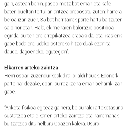
gain, astean behin, paseo motz bat eman eta kafe
baten bueltan tertulian aritzea proposatu zuten: harrera
beroa izan zuen, 35 bat herritarrek parte hartu baitzuten
saio horietan. Hala, ekimenaren balorazio positiboa
eginda, aurten ere errepikatzea erabaki da, eta, ikaslerik
gabe bada ere, udako asteroko hitzorduak ezarrita
daude, dagoeneko, egutegian”.
Elkarren arteko zaintza
Herri osoari zuzendurikoak dira ibilaldi hauek. Edonork
parte har dezake, doan, aurrez izena eman beharrik izan
gabe.
“Ariketa fisikoa egiteaz gainera, belaunaldi artekotasuna
sustatzea eta elkarren arteko zaintza eta harremanak
bultzatzea ditu helburu Goazen kalera, Usurbil