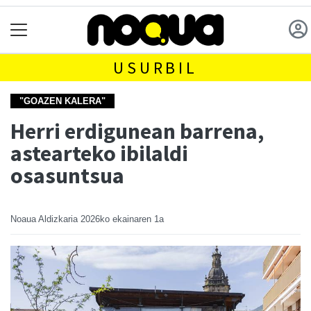
USURBIL
"GOAZEN KALERA"
Herri erdigunean barrena,
astearteko ibilaldi
osasuntsua
Noaua Aldizkaria
2026ko ekainaren 1a