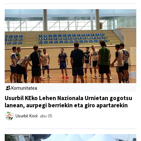
Komunitatea
Usurbil KEko Lehen Nazionala Urnietan gogotsu
lanean, aurpegi berriekin eta giro apartarekin
Usurbil Kirol
abu 05