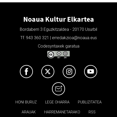
Noaua Kultur Elkartea
Bordaberri 3 Eguzkitzaldea - 20170 Usurbil
Tf: 943 360 321 | erredakzioa@noaua.eus
Codesyntaxek garatua
HONI BURUZ
LEGE OHARRA
PUBLIZITATEA
ARAUAK
HARREMANETARAKO
RSS