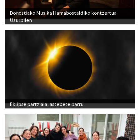
Donostiako Musika Hamabostaldiko kontzertua
Usurbilen
Eklipse partziala, astebete barru