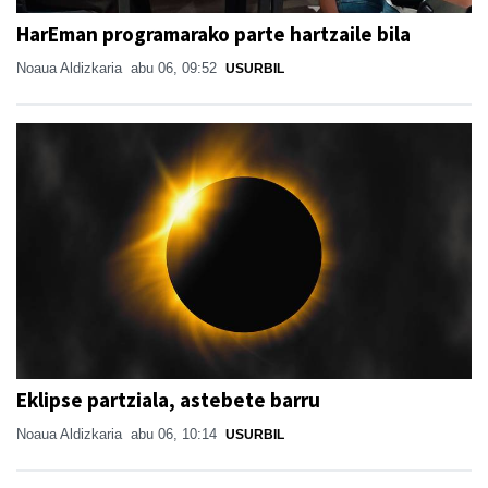
HarEman programarako parte hartzaile bila
Noaua Aldizkaria
abu 06, 09:52
USURBIL
Eklipse partziala, astebete barru
Noaua Aldizkaria
abu 06, 10:14
USURBIL