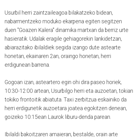
Usurbil herri zaintzaileagoa bilakatzeko bidean,
nabarmentzeko moduko ekarpena egiten segitzen
duen "Goazen Kalera" dinamika martxan da berriz urte
hasieratik. Udalak eragile gehiagorekin lankidetzan,
abiarazitako ibilaldiek segida izango dute astearte
honetan, ekainaren 2an, oraingo honetan, herri
erdigunean barrena.
Gogoan izan, asteartero egin ohi dira paseo horiek,
10:30-12:00 artean, Usurbilgo herri eta auzoetan, tokian
tokiko frontoitik abiatuta. Taxi zerbitzua eskainiko da
herri erdigunetik auzoetara joatea egokitzen denean,
goizeko 10:15ean Laurok liburu-denda parean.
Ibilaldi bakoitzaren amaieran, bestalde, orain arte