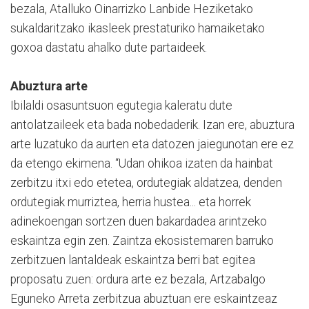
bezala, Atalluko Oinarrizko Lanbide Heziketako
sukaldaritzako ikasleek prestaturiko hamaiketako
goxoa dastatu ahalko dute partaideek.
Abuztura arte
Ibilaldi osasuntsuon egutegia kaleratu dute
antolatzaileek eta bada nobedaderik. Izan ere, abuztura
arte luzatuko da aurten eta datozen jaiegunotan ere ez
da etengo ekimena. “Udan ohikoa izaten da hainbat
zerbitzu itxi edo etetea, ordutegiak aldatzea, denden
ordutegiak murriztea, herria hustea... eta horrek
adinekoengan sortzen duen bakardadea arintzeko
eskaintza egin zen. Zaintza ekosistemaren barruko
zerbitzuen lantaldeak eskaintza berri bat egitea
proposatu zuen: ordura arte ez bezala, Artzabalgo
Eguneko Arreta zerbitzua abuztuan ere eskaintzeaz