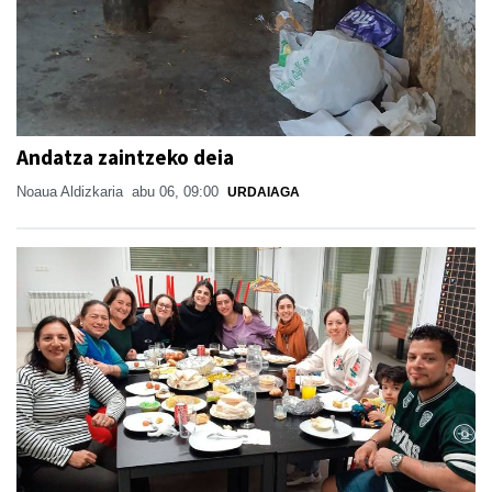
Andatza zaintzeko deia
Noaua Aldizkaria
abu 06, 09:00
URDAIAGA