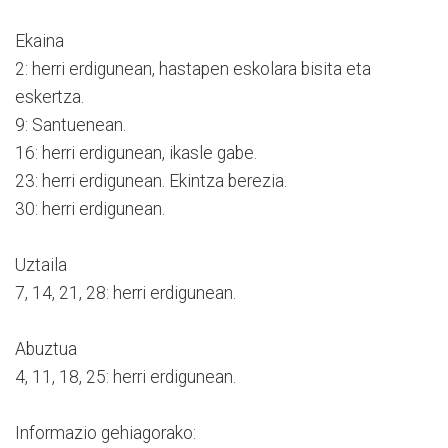
Ekaina
2: herri erdigunean, hastapen eskolara bisita eta
eskertza.
9: Santuenean.
16: herri erdigunean, ikasle gabe.
23: herri erdigunean. Ekintza berezia.
30: herri erdigunean.
Uztaila
7, 14, 21, 28: herri erdigunean.
Abuztua
4, 11, 18, 25: herri erdigunean.
Informazio gehiagorako: