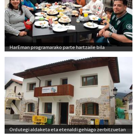
HarEman programarako parte hartzaile bila
Ordutegi aldaketa eta etenaldi gehiago zerbitzuetan