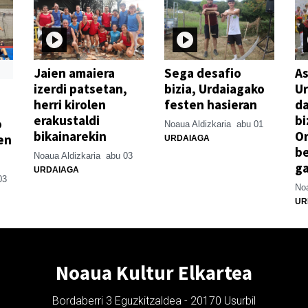
Jaien amaiera
Sega desafio
As
izerdi patsetan,
bizia, Urdaiagako
Ur
herri kirolen
festen hasieran
d
erakustaldi
bi
o
Noaua Aldizkaria
abu 01
bikainarekin
Or
en
URDAIAGA
be
Noaua Aldizkaria
abu 03
g
URDAIAGA
03
Noa
UR
Noaua Kultur Elkartea
Bordaberri 3 Eguzkitzaldea - 20170 Usurbil