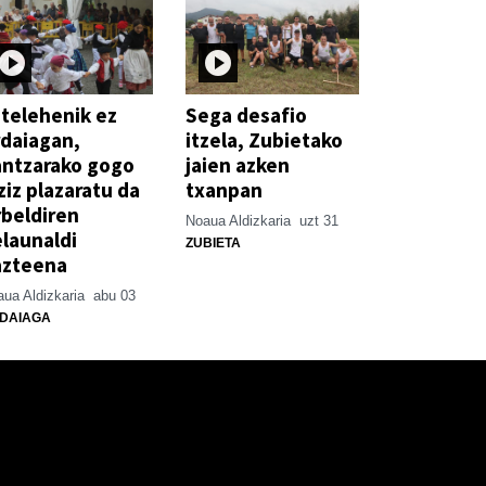
telehenik ez
Sega desafio
daiagan,
itzela, Zubietako
antzarako gogo
jaien azken
ziz plazaratu da
txanpan
beldiren
Noaua Aldizkaria
uzt 31
launaldi
ZUBIETA
azteena
ua Aldizkaria
abu 03
DAIAGA