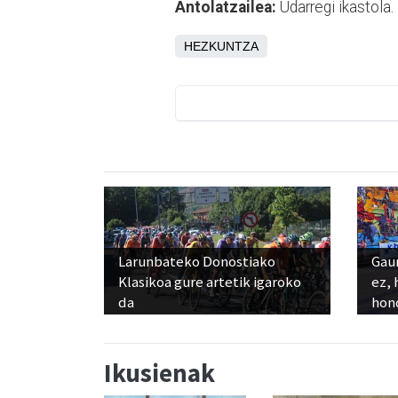
Antolatzailea:
Udarregi ikastola.
HEZKUNTZA
Larunbateko Donostiako
Gaur
Klasikoa gure artetik igaroko
ez, 
da
hon
Ikusienak