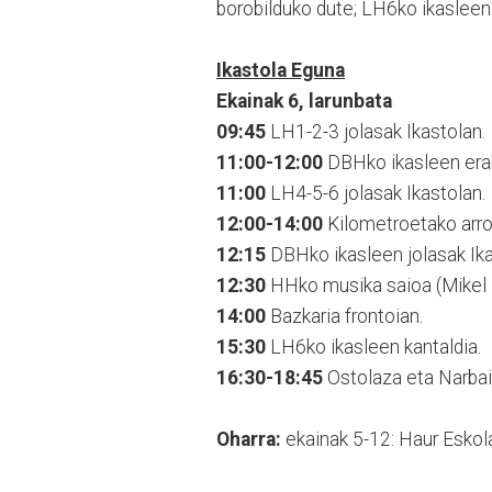
borobilduko dute; LH6ko ikasleen k
Ikastola Eguna
Ekainak 6, larunbata
09:45
LH1-2-3 jolasak Ikastolan.
11:00-12:00
DBHko ikasleen erak
11:00
LH4-5-6 jolasak Ikastolan.
12:00-14:00
Kilometroetako arro
12:15
DBHko ikasleen jolasak Ika
12:30
HHko musika saioa (Mikel L
14:00
Bazkaria frontoian.
15:30
LH6ko ikasleen kantaldia.
16:30-18:45
Ostolaza eta Narbaiza
Oharra:
ekainak 5-12: Haur Eskol