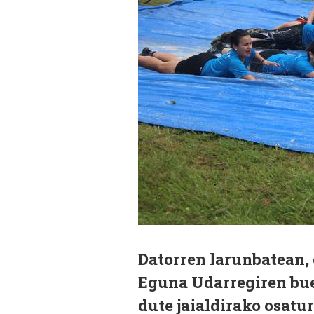
Datorren larunbatean,
Eguna Udarregiren bue
dute jaialdirako osatur