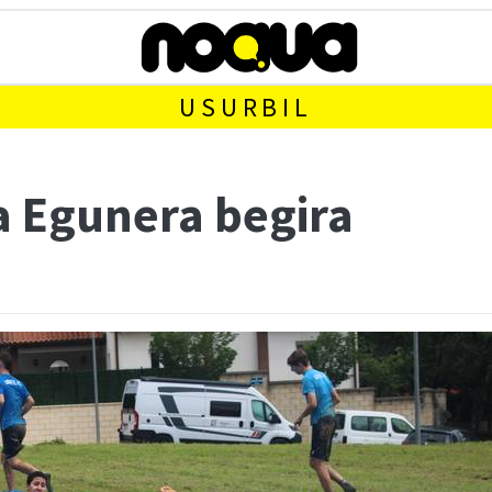
USURBIL
a Egunera begira