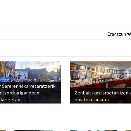
Erantzun
 Sareren elkarretaratzerik
hitzordua igandean
Zenbait ikastaroetan izena
dartzetan
emateko aukera