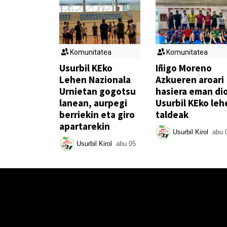
Komunitatea
Komunitatea
Usurbil KEko
Iñigo Moreno
Lehen Nazionala
Azkueren aroari
Urnietan gogotsu
hasiera eman di
lanean, aurpegi
Usurbil KEko leh
berriekin eta giro
taldeak
apartarekin
Usurbil Kirol
abu 
Usurbil Kirol
abu 05