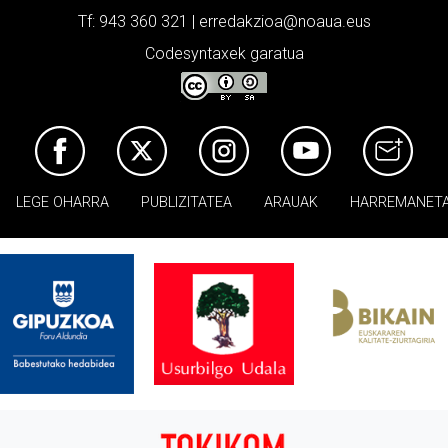
Tf: 943 360 321 | erredakzioa@noaua.eus
Codesyntaxek garatua
LEGE OHARRA
PUBLIZITATEA
ARAUAK
HARREMANET