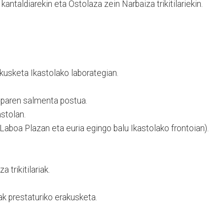
antaldiarekin eta Ostolaza zein Narbaiza trikitilariekin.
usketa Ikastolako laborategian.
paren salmenta postua.
stolan.
aboa Plazan eta euria egingo balu Ikastolako frontoian).
 trikitilariak.
ak prestaturiko erakusketa.