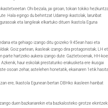
kastetxeetan. Ohi bezala, jai giroan, tokian tokiko hezkuntz
ute. Hala egingo du behintzat Udarregi ikastolak, larunbat
 gurasoak eta langileak elkartuko dituen Ikastola Eguna
-edana eta gehiago izango ditu goizeko 9:45ean hasi eta
aldiak. Goiz partean, ikasleak izango dira protagonistak; LH e
an parte hartzeko aukera izango dute. Gaztetxoenak, HH-ko
Azkenik, haur eskolak prestaturiko erakusketa ere ikusgai
te osoan zehar, astelehen honetatik, ekainaren 1etik hasita
 Izan ere, Ikastola Egunean bertan DBHko ikasleen hainbat
izango duen bazkariarekin eta bazkalosteko girotze ekintzek