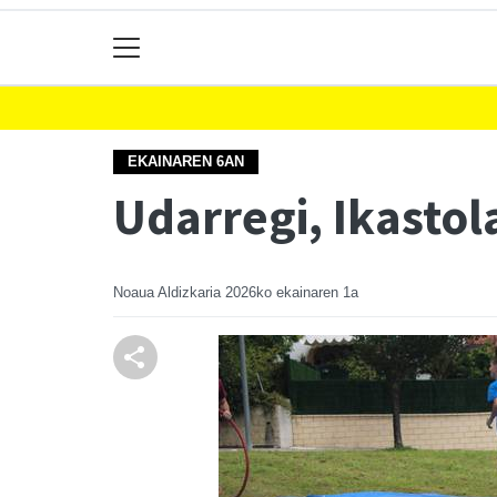
EKAINAREN 6AN
Udarregi, Ikastol
Noaua Aldizkaria
2026ko ekainaren 1a