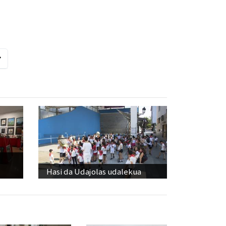
Hasi da Udajolas udalekua