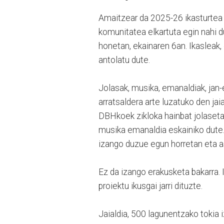
Amaitzear da 2025-26 ikasturtea i
komunitatea elkartuta egin nahi d
honetan, ekainaren 6an. Ikasleak,
antolatu dute.
Jolasak, musika, emanaldiak, jan
arratsaldera arte luzatuko den jai
DBHkoek zikloka hainbat jolaset
musika emanaldia eskainiko dute. 
izango duzue egun horretan eta as
Ez da izango erakusketa bakarra.
proiektu ikusgai jarri dituzte.
Jaialdia, 500 lagunentzako tokia 