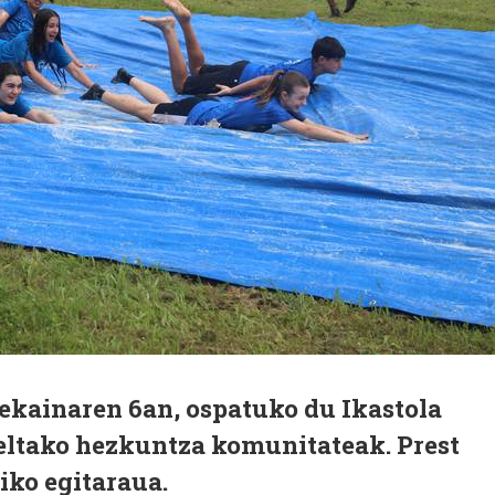
 ekainaren 6an, ospatuko du Ikastola
ltako hezkuntza komunitateak. Prest
iko egitaraua.