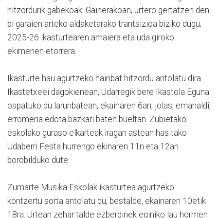
hitzordurik gabekoak. Gainerakoan, urtero gertatzen den
bi garaien arteko aldaketarako trantsizioa biziko dugu;
2025-26 ikasturtearen amaiera eta uda giroko
ekimenen etorrera.
Ikasturte hau agurtzeko hainbat hitzordu antolatu dira.
Ikastetxeei dagokienean, Udarregik bere Ikastola Eguna
ospatuko du larunbatean, ekainaren 6an, jolas, emanaldi,
erromeria edota bazkari baten bueltan. Zubietako
eskolako guraso elkarteak iragan astean hasitako
Udaberri Festa hurrengo ekinaren 11n eta 12an
borobilduko dute.
Zumarte Musika Eskolak ikasturtea agurtzeko
kontzertu sorta antolatu du, bestalde, ekainaren 10etik
18ra. Urtean zehar talde ezberdinek eginiko lau hormen