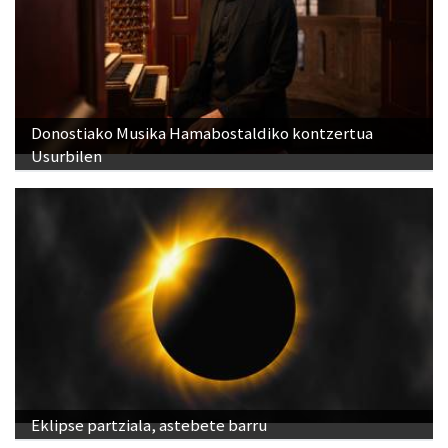
Donostiako Musika Hamabostaldiko kontzertua
Usurbilen
Eklipse partziala, astebete barru