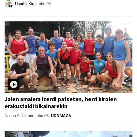
Usurbil Kirol
abu 03
Jaien amaiera izerdi patsetan, herri kirolen
erakustaldi bikainarekin
Noaua Aldizkaria
abu 03
URDAIAGA