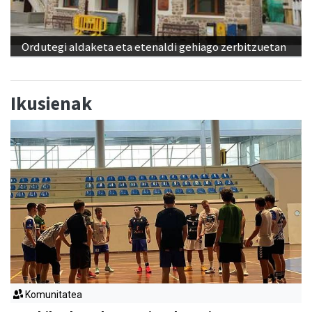
Ordutegi aldaketa eta etenaldi gehiago zerbitzuetan
Ikusienak
Komunitatea