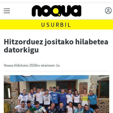
USURBIL
Hitzorduez jositako hilabetea
datorkigu
Noaua Aldizkaria
2026ko ekainaren 1a