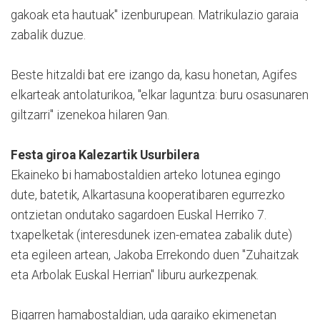
gakoak eta hautuak" izenburupean. Matrikulazio garaia
zabalik duzue.
Beste hitzaldi bat ere izango da, kasu honetan, Agifes
elkarteak antolaturikoa, "elkar laguntza: buru osasunaren
giltzarri" izenekoa hilaren 9an.
Festa giroa Kalezartik Usurbilera
Ekaineko bi hamabostaldien arteko lotunea egingo
dute, batetik, Alkartasuna kooperatibaren egurrezko
ontzietan ondutako sagardoen Euskal Herriko 7.
txapelketak (interesdunek izen-ematea zabalik dute)
eta egileen artean, Jakoba Errekondo duen "Zuhaitzak
eta Arbolak Euskal Herrian" liburu aurkezpenak.
Bigarren hamabostaldian, uda garaiko ekimenetan