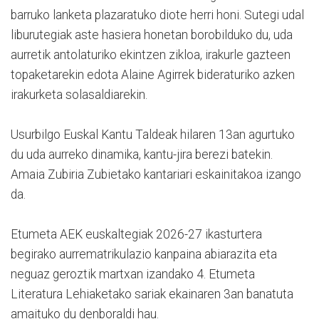
barruko lanketa plazaratuko diote herri honi. Sutegi udal
liburutegiak aste hasiera honetan borobilduko du, uda
aurretik antolaturiko ekintzen zikloa, irakurle gazteen
topaketarekin edota Alaine Agirrek bideraturiko azken
irakurketa solasaldiarekin.
Usurbilgo Euskal Kantu Taldeak hilaren 13an agurtuko
du uda aurreko dinamika, kantu-jira berezi batekin.
Amaia Zubiria Zubietako kantariari eskainitakoa izango
da.
Etumeta AEK euskaltegiak 2026-27 ikasturtera
begirako aurrematrikulazio kanpaina abiarazita eta
neguaz geroztik martxan izandako 4. Etumeta
Literatura Lehiaketako sariak ekainaren 3an banatuta
amaituko du denboraldi hau.