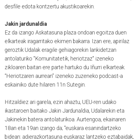
desfile edota kontzertu akustikoarekin.
Jakin jardunaldia
Ez da izango Askatasuna plaza ondoan egoitza duen
elkarteak iragarritako ekimen bakarra. Izan ere, apirilaz
geroztik Udalak eragile gehiagorekin lankidetzan
antolaturiko "Komunitatetik, heriotzaz" izeneko
zikloaren baitan ere parte hartuko du Iñurri elkarteak.
“Heriotzaren aurrean” izeneko zuzeneko podcast-a
eskainiko dute hilaren 11n Sutegin.
Hitzaldiez ari garela, ezin ahaztu, UEU-ren udako
ikastaroen baitako Jakin Jardunaldia, Udalarekin eta
Jakinekin batera antolaturikoa. Aurtengoa, ekainaren
18an eta 19an izango da; "euskara esanindartzeko
bidean: adierazkortasuna euskaraz lantzeko eztabaidak,