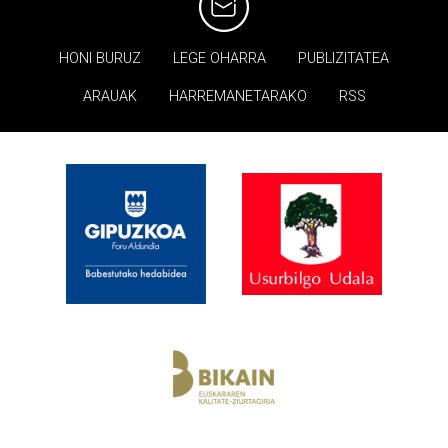
HONI BURUZ
LEGE OHARRA
PUBLIZITATEA
ARAUAK
HARREMANETARAKO
RSS