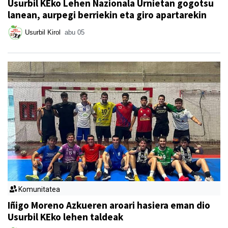
Usurbil KEko Lehen Nazionala Urnietan gogotsu
lanean, aurpegi berriekin eta giro apartarekin
Usurbil Kirol
abu 05
Komunitatea
Iñigo Moreno Azkueren aroari hasiera eman dio
Usurbil KEko lehen taldeak