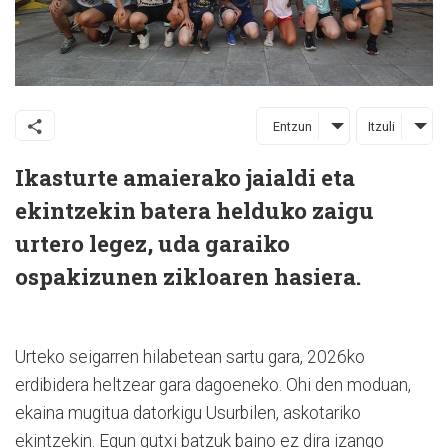
Entzun
Itzuli
Ikasturte amaierako jaialdi eta
ekintzekin batera helduko zaigu
urtero legez, uda garaiko
ospakizunen zikloaren hasiera.
Urteko seigarren hilabetean sartu gara, 2026ko
erdibidera heltzear gara dagoeneko. Ohi den moduan,
ekaina mugitua datorkigu Usurbilen, askotariko
ekintzekin. Egun gutxi batzuk baino ez dira izango