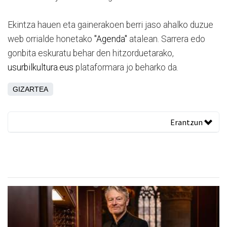
Ekintza hauen eta gainerakoen berri jaso ahalko duzue
web orrialde honetako
"Agenda"
atalean. Sarrera edo
gonbita eskuratu behar den hitzorduetarako,
usurbilkultura.eus
plataformara jo beharko da.
GIZARTEA
Erantzun