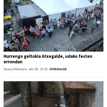
Hurrengo geltokia Atxegalde, udako festen
errondan
Noaua Aldizkaria
abu 06, 10:36
ATXEGALDE