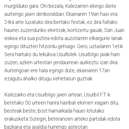
murgilduko gara. Ohi bezala, Kalezarren ekingo diete
aurtengo jaien denboraldiari. Ekainaren 19an hasi eta
24ra arte luzatuko dira bertako festak; ez dira faltako
haurrei zuzenduriko ekintzak, kontzertu gauak, San Juan
eskea eta sua piztea edota auzotarren elkargune lanak
egingo dituzten hitzordu gehiago. Gero, uztailaren 1etik
5era hartuko du lekukoa Usurbilek. Usurbilgo jaiak hain
zuzen, azken urteotan jendaurrean aurkeztu izan dira.
Aurtengoan ere hala egingo dute, ekainaren 17an
ezagutu ahalko ditugu xehetasun guztiak.
Kalezarko eta Usurbilgo jaien artean, Usurbil F.T.-k
betetako 50 urteen harira hainbat ekimen iragarri ditu;
besteak beste, bost hamarkada hauei lotutako
erakusketa Sutegin, beteranoen arteko partidak edota
bazkaria eta jaialdia hurrengo asteotan.