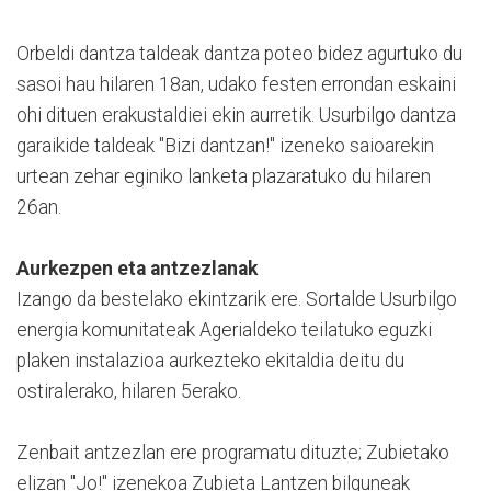
Orbeldi dantza taldeak dantza poteo bidez agurtuko du
sasoi hau hilaren 18an, udako festen errondan eskaini
ohi dituen erakustaldiei ekin aurretik. Usurbilgo dantza
garaikide taldeak "Bizi dantzan!" izeneko saioarekin
urtean zehar eginiko lanketa plazaratuko du hilaren
26an.
Aurkezpen eta antzezlanak
Izango da bestelako ekintzarik ere. Sortalde Usurbilgo
energia komunitateak Agerialdeko teilatuko eguzki
plaken instalazioa aurkezteko ekitaldia deitu du
ostiralerako, hilaren 5erako.
Zenbait antzezlan ere programatu dituzte; Zubietako
elizan "Jo!" izenekoa Zubieta Lantzen bilguneak