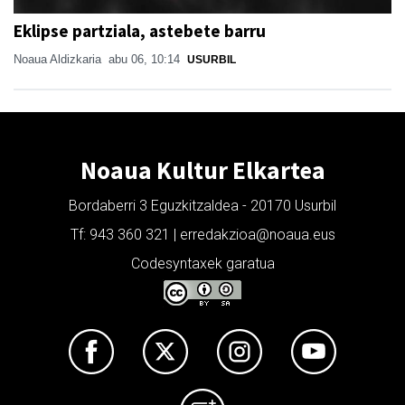
Eklipse partziala, astebete barru
Noaua Aldizkaria
abu 06, 10:14
USURBIL
Noaua Kultur Elkartea
Bordaberri 3 Eguzkitzaldea - 20170 Usurbil
Tf: 943 360 321 | erredakzioa@noaua.eus
Codesyntaxek garatua