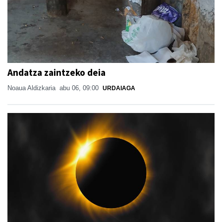
Andatza zaintzeko deia
Noaua Aldizkaria
abu 06, 09:00
URDAIAGA