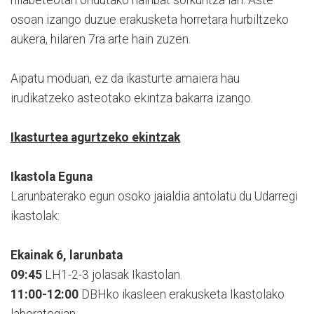
osoan izango duzue erakusketa horretara hurbiltzeko
aukera, hilaren 7ra arte hain zuzen.
Aipatu moduan, ez da ikasturte amaiera hau
irudikatzeko asteotako ekintza bakarra izango.
Ikasturtea agurtzeko ekintzak
Ikastola Eguna
Larunbaterako egun osoko jaialdia antolatu du Udarregi
ikastolak:
Ekainak 6, larunbata
09:45
LH1-2-3 jolasak Ikastolan.
11:00-12:00
DBHko ikasleen erakusketa Ikastolako
laborategian.