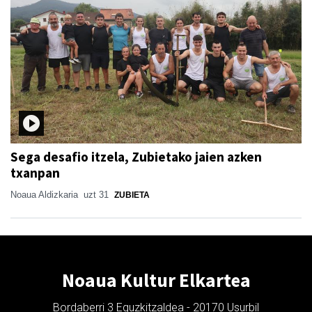
Sega desafio itzela, Zubietako jaien azken
txanpan
Noaua Aldizkaria
uzt 31
ZUBIETA
Noaua Kultur Elkartea
Bordaberri 3 Eguzkitzaldea - 20170 Usurbil