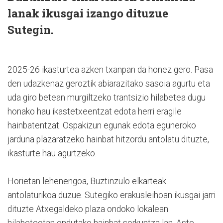
lanak ikusgai izango dituzue
Sutegin.
2025-26 ikasturtea azken txanpan da honez gero. Pasa
den udazkenaz geroztik abiarazitako sasoia agurtu eta
uda giro betean murgiltzeko trantsizio hilabetea dugu
honako hau ikastetxeentzat edota herri eragile
hainbatentzat. Ospakizun egunak edota eguneroko
jarduna plazaratzeko hainbat hitzordu antolatu dituzte,
ikasturte hau agurtzeko.
Horietan lehenengoa, Buztinzulo elkarteak
antolaturikoa duzue. Sutegiko erakusleihoan ikusgai jarri
dituzte Atxegaldeko plaza ondoko lokalean
hilabeteotan ondutako hainbat sorkuntza lan. Aste