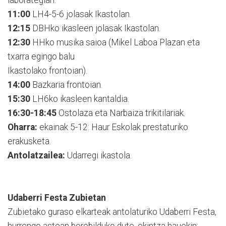
11:00
LH4-5-6 jolasak Ikastolan.
12:15
DBHko ikasleen jolasak Ikastolan.
12:30
HHko musika saioa (Mikel Laboa Plazan eta
txarra egingo balu
Ikastolako frontoian).
14:00
Bazkaria frontoian.
15:30
LH6ko ikasleen kantaldia.
16:30-18:45
Ostolaza eta Narbaiza trikitilariak.
Oharra:
ekainak 5-12: Haur Eskolak prestaturiko
erakusketa.
Antolatzailea:
Udarregi ikastola.
Udaberri Festa Zubietan
Zubietako guraso elkarteak antolaturiko Udaberri Festa,
hurrengo astean borobilduko dute, ekintza hauekin: