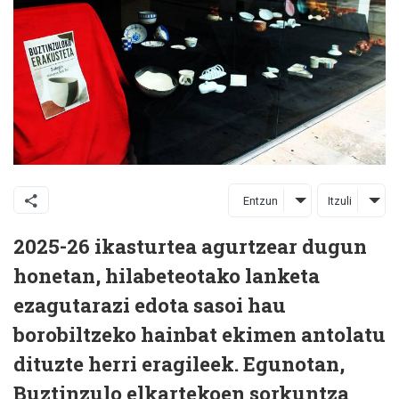
Entzun
Itzuli
2025-26 ikasturtea agurtzear dugun
honetan, hilabeteotako lanketa
ezagutarazi edota sasoi hau
borobiltzeko hainbat ekimen antolatu
dituzte herri eragileek. Egunotan,
Buztinzulo elkartekoen sorkuntza