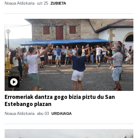
Noaua Aldizkaria
uzt 25
ZUBIETA
Erromeriak dantza gogo bizia piztu du San
Estebango plazan
Noaua Aldizkaria
abu 03
URDAIAGA