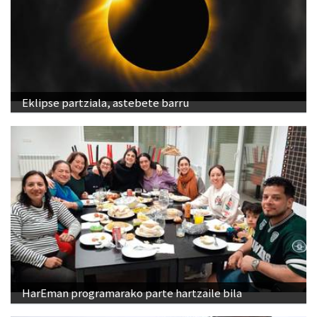
Eklipse partziala, astebete barru
HarEman programarako parte hartzaile bila