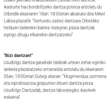
ikasturte hau borobiltzeko dantza poteoa antolatu du
Orbeldik ekainaren 18an. 18:30etan abiatuko dira Mikel
Laboa plazatik. "Gerturatu zaitez dantzara Orbeldiko
helduen taldeekin batera. Kalejiran, plaza dantzak
egingo ditugu elkarrekin dantzatzeko".
"Bizi dantzan!"
Usurbilgo dantza garaikide taldeak urtean zehar eginiko
lanketa plazaratzeko emanaldia antolatu du ekainaren
26an, 19:00etan Sutegi atarian. "Mugimendua, sormena
eta inprobisazioa gorpuzten dituen dantza pieza.
Usurbilgo Dantzalab, dantza laborategiko ikasleek
eskainia".