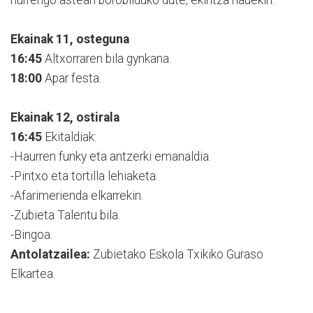
Ekainak 11, osteguna
16:45
Altxorraren bila gynkana.
18:00
Apar festa.
Ekainak 12, ostirala
16:45
Ekitaldiak:
-Haurren funky eta antzerki emanaldia.
-Pintxo eta tortilla lehiaketa.
-Afarimerienda elkarrekin.
-Zubieta Talentu bila.
-Bingoa.
Antolatzailea:
Zubietako Eskola Txikiko Guraso
Elkartea.