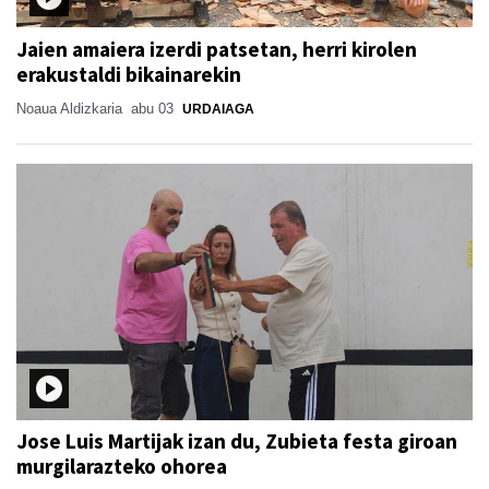
Jaien amaiera izerdi patsetan, herri kirolen
erakustaldi bikainarekin
Noaua Aldizkaria
abu 03
URDAIAGA
Jose Luis Martijak izan du, Zubieta festa giroan
murgilarazteko ohorea