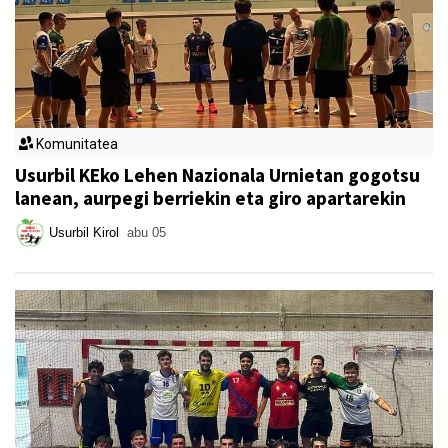
Komunitatea
Usurbil KEko Lehen Nazionala Urnietan gogotsu
lanean, aurpegi berriekin eta giro apartarekin
Usurbil Kirol
abu 05