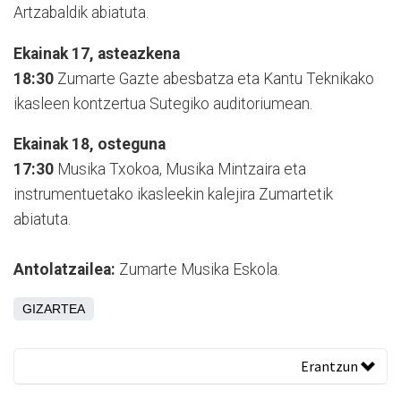
Artzabaldik abiatuta.
Ekainak 17, asteazkena
18:30
Zumarte Gazte abesbatza eta Kantu Teknikako
ikasleen kontzertua Sutegiko auditoriumean.
Ekainak 18, osteguna
17:30
Musika Txokoa, Musika Mintzaira eta
instrumentuetako ikasleekin kalejira Zumartetik
abiatuta.
Antolatzailea:
Zumarte Musika Eskola.
GIZARTEA
Erantzun