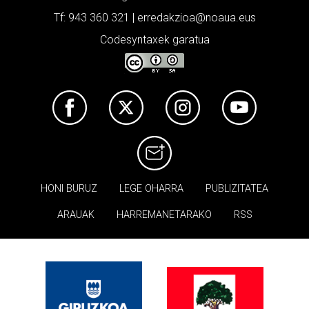
Tf: 943 360 321 | erredakzioa@noaua.eus
Codesyntaxek garatua
HONI BURUZ
LEGE OHARRA
PUBLIZITATEA
ARAUAK
HARREMANETARAKO
RSS