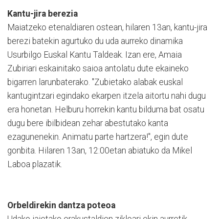
Kantu-jira berezia
Maiatzeko etenaldiaren ostean, hilaren 13an, kantu-jira
berezi batekin agurtuko du uda aurreko dinamika
Usurbilgo Euskal Kantu Taldeak. Izan ere, Amaia
Zubiriari eskainitako saioa antolatu dute ekaineko
bigarren larunbaterako. "Zubietako alabak euskal
kantugintzari egindako ekarpen itzela aitortu nahi dugu
era honetan. Helburu horrekin kantu bilduma bat osatu
dugu bere ibilbidean zehar abestutako kanta
ezagunenekin. Animatu parte hartzera!", egin dute
gonbita. Hilaren 13an, 12:00etan abiatuko da Mikel
Laboa plazatik.
Orbeldirekin dantza poteoa
Udako jaietako erakustaldien zikloari ekin aurretik,