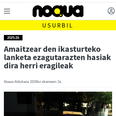
USURBIL
2025-26
Amaitzear den ikasturteko
lanketa ezagutarazten hasiak
dira herri eragileak
Noaua Aldizkaria
2026ko ekainaren 2a