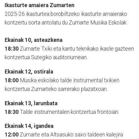
Ikasturte amaiera Zumarten
2025-26 ikasturtea borobiltzeko ikasturte amaierako
kontzertu sorta antolatu du Zumarte Musika Eskolak:
Ekainak 10, asteazkena
18:30
Zumarte Txiki eta kantu teknikako ikasle gazteen
kontzertua Sutegiko auditoriumean.
Ekainak 12, ostirala
18:00
Musika eskolako talde instrumental txikien
kontzertua Zumarteko sarrerako plazatxoan.
Ekainak 13, larunbata
18:30
Talde instrumentalen kontzertua frontoian.
Ekainak 14, igandea
12:00
Zumarte eta Altsasuko saxo taldeen kalejira