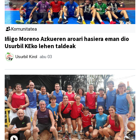
Komunitatea
Iñigo Moreno Azkueren aroari hasiera eman dio
Usurbil KEko lehen taldeak
Usurbil Kirol
abu 03