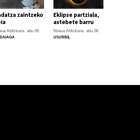
datza zaintzeko
Eklipse partziala,
ia
astebete barru
ua Aldizkaria
abu 06
Noaua Aldizkaria
abu 06
DAIAGA
USURBIL