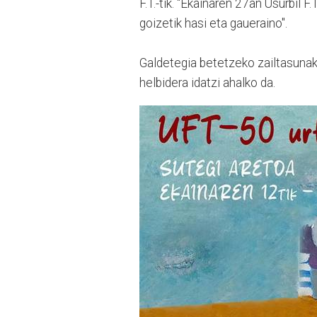
F.T.-tik. "Ekainaren 27an Usurbil F
goizetik hasi eta gaueraino".
Galdetegia betetzeko zailtasunak
helbidera idatzi ahalko da.