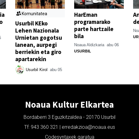
ia
HarEman
An
Komunitatea
o
programarako
de
Usurbil KEko
parte hartzaile
Lehen Nazionala
Noa
bila
Urnietan gogotsu
UR
6
lanean, aurpegi
Noaua Aldizkaria
abu 06
berriekin eta giro
USURBIL
apartarekin
Usurbil Kirol
abu 05
Noaua Kultur Elkartea
Bordaberri 3 Eguzkitzaldea - 20170 Usurbil
Tf: 943 360 321 | erredakzioa@noaua.eus
Codesyntaxek garatua