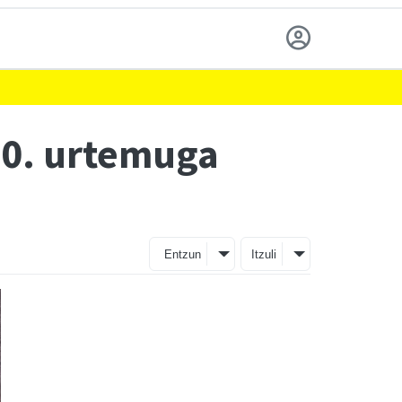
 50. urtemuga
Entzun
Itzuli