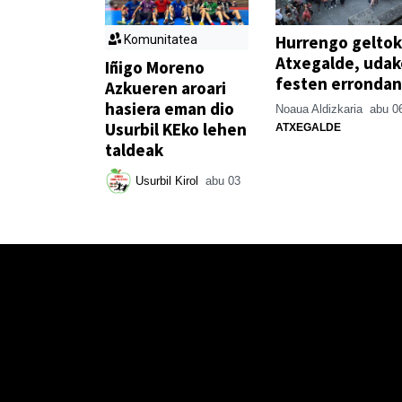
Hurrengo geltok
Komunitatea
Atxegalde, udak
Iñigo Moreno
festen errondan
Azkueren aroari
hasiera eman dio
Noaua Aldizkaria
abu 0
Usurbil KEko lehen
ATXEGALDE
taldeak
Usurbil Kirol
abu 03