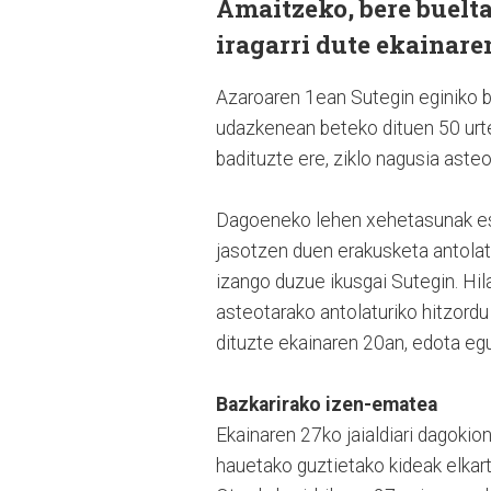
Amaitzeko, bere buelt
iragarri dute ekainare
Azaroaren 1ean Sutegin eginiko ber
udazkenean beteko dituen 50 urte
badituzte ere, ziklo nagusia aste
Dagoeneko lehen xehetasunak esk
jasotzen duen erakusketa antolatu
izango duzue ikusgai Sutegin. Hil
asteotarako antolaturiko hitzordu
dituzte ekainaren 20an, edota egu
Bazkarirako izen-ematea
Ekainaren 27ko jaialdiari dagoki
hauetako guztietako kideak elkart