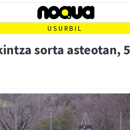
USURBIL
ekintza sorta asteotan,