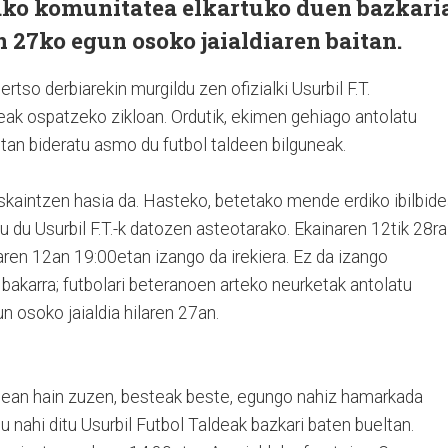
ako komunitatea elkartuko duen bazkari
n 27ko egun osoko jaialdiaren baitan.
tso derbiarekin murgildu zen ofizialki Usurbil F.T.
ak ospatzeko zikloan. Ordutik, ekimen gehiago antolatu
otan bideratu asmo du futbol taldeen bilguneak.
aintzen hasia da. Hasteko, betetako mende erdiko ibilbid
 du Usurbil F.T.-k datozen asteotarako. Ekainaren 12tik 28ra
aren 12an 19:00etan izango da irekiera. Ez da izango
 bakarra; futbolari beteranoen arteko neurketak antolatu
n osoko jaialdia hilaren 27an.
onean hain zuzen, besteak beste, egungo nahiz hamarkada
u nahi ditu Usurbil Futbol Taldeak bazkari baten bueltan.