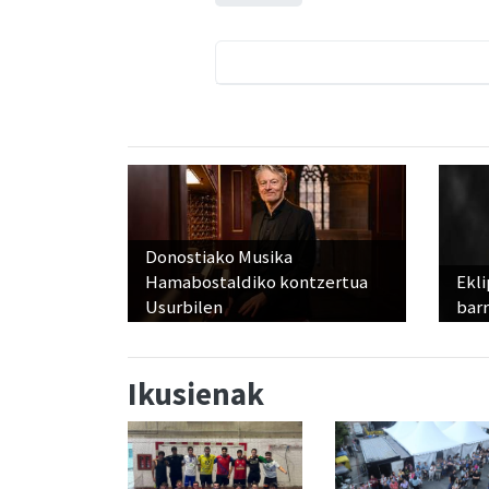
Donostiako Musika
Hamabostaldiko kontzertua
Ekli
Usurbilen
bar
Ikusienak