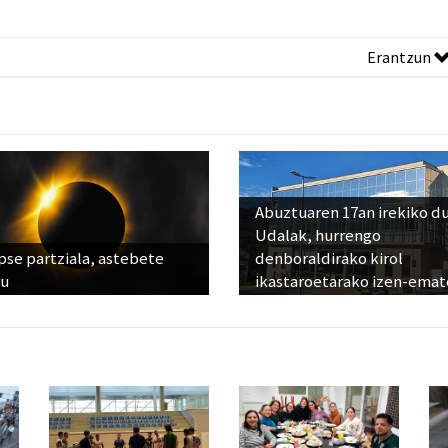
Erantzun
Abuztuaren 17an irekiko d
Udalak, hurrengo
pse partziala, astebete
denboraldirako kirol
ru
ikastaroetarako izen-emat