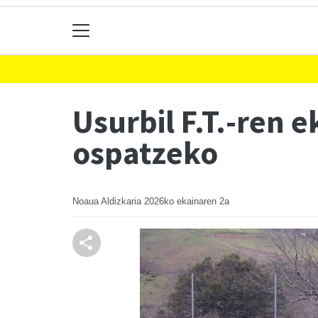
Usurbil F.T.-ren 
ospatzeko
Noaua Aldizkaria
2026ko ekainaren 2a