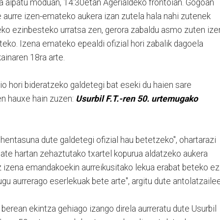
 da aipatu moduan, 14:30etan Agerialdeko frontoian. Gogoan
e aurre izen-emateko aukera izan zutela hala nahi zutenek
eko ezinbesteko urratsa zen, gerora zabaldu asmo zuten ize
eko. Izena emateko epealdi ofizial hori zabalik dagoela
ekainaren 18ra arte.
io hori bideratzeko galdetegi bat eseki du haien sare
en hauxe hain zuzen:
Usurbil F.T.-ren 50. urtemugako
entasuna dute galdetegi ofizial hau betetzeko", ohartarazi
-emate hartan zehaztutako txartel kopurua aldatzeko aukera
ez izena emandakoekin aurreikusitako lekua erabat beteko ez
ugu aurrerago eserlekuak bete arte", argitu dute antolatzailee
 berean ekintza gehiago izango direla aurreratu dute Usurbil