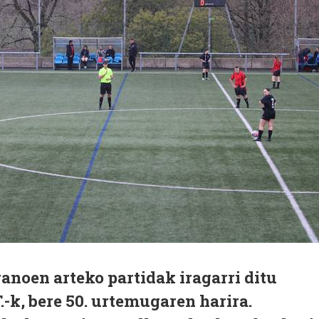
anoen arteko partidak iragarri ditu
.-k, bere 50. urtemugaren harira.