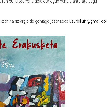
.T.-ren 50. urteurrena dela eta egun handia antolatu dugu
 izan nahiz argibide gehiago jasotzeko
usurbil.uft@gmail.c