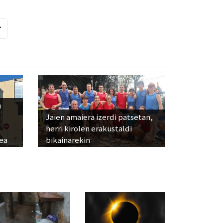
u
Jaien amaiera izerdi patsetan,
herri kirolen erakustaldi
ea
bikainarekin