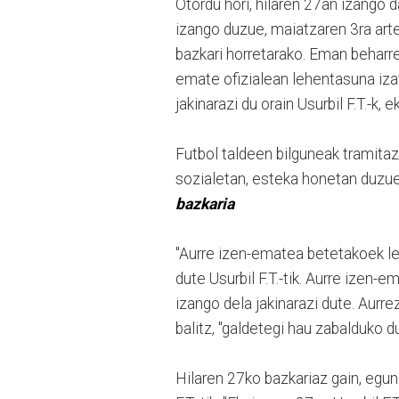
Otordu hori, hilaren 27an izango
izango duzue, maiatzaren 3ra art
bazkari horretarako. Eman beharr
emate ofizialean lehentasuna izat
jakinarazi du orain Usurbil F.T.-k, 
Futbol taldeen bilguneak tramitaz
sozialetan, esteka honetan duzu
bazkaria
"Aurre izen-ematea betetakoek leh
dute Usurbil F.T.-tik. Aurre izen
izango dela jakinarazi dute. Aurr
balitz, "galdetegi hau zabalduko d
Hilaren 27ko bazkariaz gain, egun