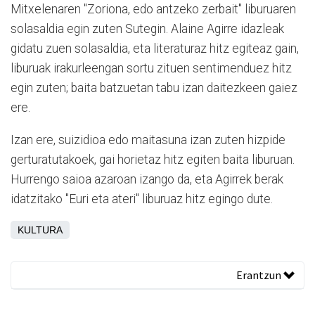
Mitxelenaren "Zoriona, edo antzeko zerbait" liburuaren
solasaldia egin zuten Sutegin. Alaine Agirre idazleak
gidatu zuen solasaldia, eta literaturaz hitz egiteaz gain,
liburuak irakurleengan sortu zituen sentimenduez hitz
egin zuten; baita batzuetan tabu izan daitezkeen gaiez
ere.
Izan ere, suizidioa edo maitasuna izan zuten hizpide
gerturatutakoek, gai horietaz hitz egiten baita liburuan.
Hurrengo saioa azaroan izango da, eta Agirrek berak
idatzitako "Euri eta ateri" liburuaz hitz egingo dute.
KULTURA
Erantzun