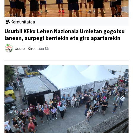
Komunitatea
Usurbil KEko Lehen Nazionala Urnietan gogotsu
lanean, aurpegi berriekin eta giro apartarekin
Usurbil Kirol
abu 05