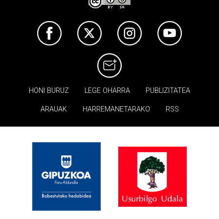
HONI BURUZ
LEGE OHARRA
PUBLIZITATEA
ARAUAK
HARREMANETARAKO
RSS