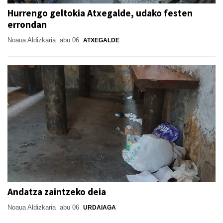
Hurrengo geltokia Atxegalde, udako festen
errondan
Noaua Aldizkaria
abu 06
ATXEGALDE
Andatza zaintzeko deia
Noaua Aldizkaria
abu 06
URDAIAGA