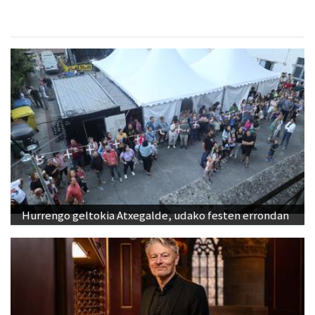
Hurrengo geltokia Atxegalde, udako festen errondan