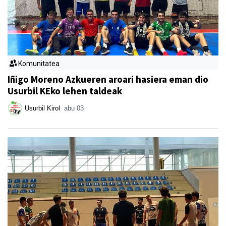
Komunitatea
Iñigo Moreno Azkueren aroari hasiera eman dio
Usurbil KEko lehen taldeak
Usurbil Kirol
abu 03