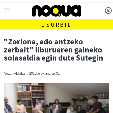
USURBIL
"Zoriona, edo antzeko
zerbait" liburuaren gaineko
solasaldia egin dute Sutegin
Noaua Aldizkaria
2026ko ekainaren 3a