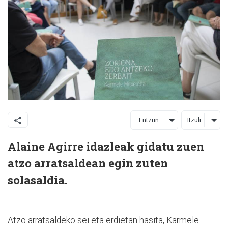
Entzun
Itzuli
Alaine Agirre idazleak gidatu zuen
atzo arratsaldean egin zuten
solasaldia.
Atzo arratsaldeko sei eta erdietan hasita, Karmele