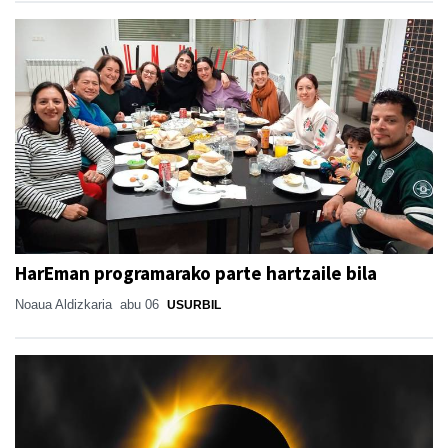
HarEman programarako parte hartzaile bila
Noaua Aldizkaria
abu 06
USURBIL