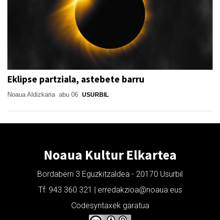
Eklipse partziala, astebete barru
Noaua Aldizkaria
abu 06
USURBIL
Noaua Kultur Elkartea
Bordaberri 3 Eguzkitzaldea - 20170 Usurbil
Tf: 943 360 321 | erredakzioa@noaua.eus
Codesyntaxek garatua