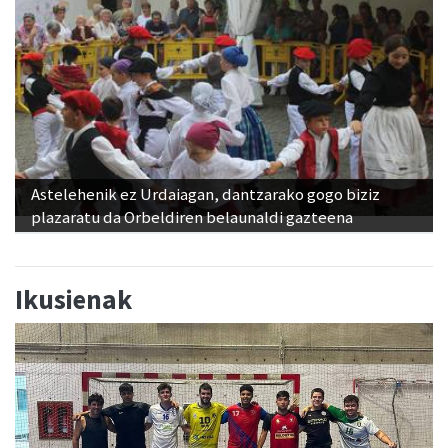
Astelehenik ez Urdaiagan, dantzarako gogo biziz
plazaratu da Orbeldiren belaunaldi gazteena
Ikusienak