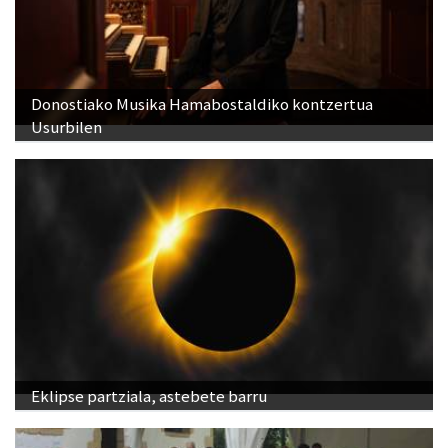
Donostiako Musika Hamabostaldiko kontzertua
Usurbilen
Eklipse partziala, astebete barru