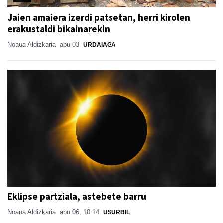
Jaien amaiera izerdi patsetan, herri kirolen
erakustaldi bikainarekin
Noaua Aldizkaria
abu 03
URDAIAGA
Eklipse partziala, astebete barru
Noaua Aldizkaria
abu 06, 10:14
USURBIL