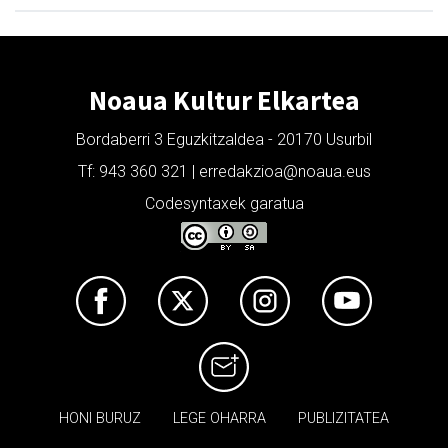
Noaua Kultur Elkartea
Bordaberri 3 Eguzkitzaldea - 20170 Usurbil
Tf: 943 360 321 | erredakzioa@noaua.eus
Codesyntaxek garatua
HONI BURUZ
LEGE OHARRA
PUBLIZITATEA