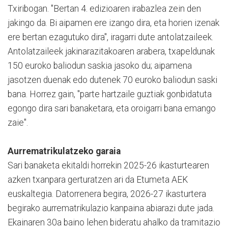
Txiribogan. "Bertan 4. edizioaren irabazlea zein den
jakingo da. Bi aipamen ere izango dira, eta horien izenak
ere bertan ezagutuko dira", iragarri dute antolatzaileek.
Antolatzaileek jakinarazitakoaren arabera, txapeldunak
150 euroko baliodun saskia jasoko du; aipamena
jasotzen duenak edo dutenek 70 euroko baliodun saski
bana. Horrez gain, "parte hartzaile guztiak gonbidatuta
egongo dira sari banaketara, eta oroigarri bana emango
zaie".
Aurrematrikulatzeko garaia
Sari banaketa ekitaldi horrekin 2025-26 ikasturtearen
azken txanpara gerturatzen ari da Etumeta AEK
euskaltegia. Datorrenera begira, 2026-27 ikasturtera
begirako aurrematrikulazio kanpaina abiarazi dute jada.
Ekainaren 30a baino lehen bideratu ahalko da tramitazio