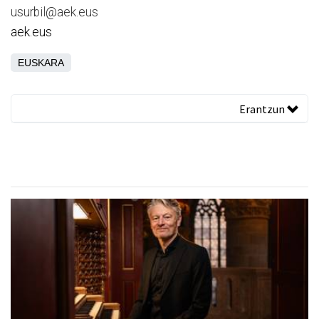
usurbil@aek.eus
aek.eus
EUSKARA
Erantzun