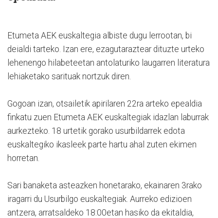
Etumeta AEK euskaltegia albiste dugu lerrootan, bi
deialdi tarteko. Izan ere, ezagutaraztear dituzte urteko
lehenengo hilabeteetan antolaturiko laugarren literatura
lehiaketako sarituak nortzuk diren.
Gogoan izan, otsailetik apirilaren 22ra arteko epealdia
finkatu zuen Etumeta AEK euskaltegiak idazlan laburrak
aurkezteko. 18 urtetik gorako usurbildarrek edota
euskaltegiko ikasleek parte hartu ahal zuten ekimen
horretan.
Sari banaketa asteazken honetarako, ekainaren 3rako
iragarri du Usurbilgo euskaltegiak. Aurreko edizioen
antzera, arratsaldeko 18:00etan hasiko da ekitaldia,