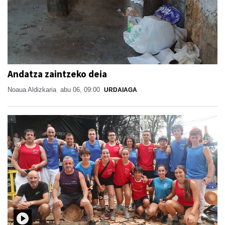
Andatza zaintzeko deia
Noaua Aldizkaria
abu 06, 09:00
URDAIAGA