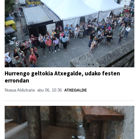
Hurrengo geltokia Atxegalde, udako festen
errondan
Noaua Aldizkaria
abu 06, 10:36
ATXEGALDE