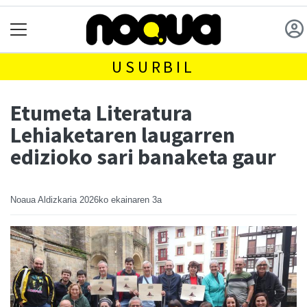
USURBIL
Etumeta Literatura
Lehiaketaren laugarren
edizioko sari banaketa gaur
Noaua Aldizkaria
2026ko ekainaren 3a