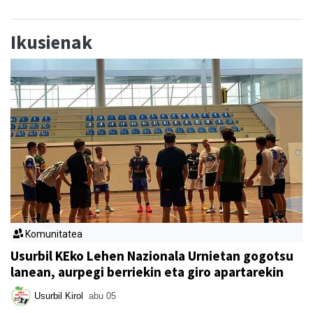
Ikusienak
Komunitatea
Usurbil KEko Lehen Nazionala Urnietan gogotsu
lanean, aurpegi berriekin eta giro apartarekin
Usurbil Kirol
abu 05