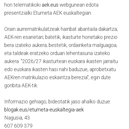
hori telematikoki
aek.eus
webgunean edota
presentzialki Etumeta AEK euskaltegian.
Orain aurrematrikulatzeak hainbat abantaila dakartza,
AEK-ren esanetan; batetik, ikasturte honetako prezio
bera izateko aukera; bestetik, ordainketa malguagoa;
eta taldeak eratzeko orduan lehentasuna izateko
aukera. "2026/27 ikasturtean euskara ikasten jarraitu
edo euskara ikasten hasi nahi baduzue, aprobetxatu
AEKren matrikulazio eskaintza berezia", egin dute
gonbita AEK-tik.
Informazio gehiago, bideotatik jaso ahalko duzue:
blogak.eus/etumeta-euskaltegia-aek
Nagusia, 43
607 609 379