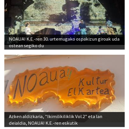
NOAUA! K.E.-ren 30. urtemugako ospakizun giroak uda
ostean segiko du
Azken aldizkaria, "Ikimilikiliklik Vol.2" eta lan
deialdia, NOAUA! K.E.-ren eskutik