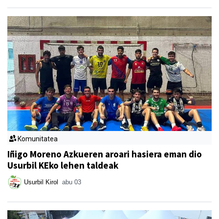
Komunitatea
Iñigo Moreno Azkueren aroari hasiera eman dio
Usurbil KEko lehen taldeak
Usurbil Kirol
abu 03