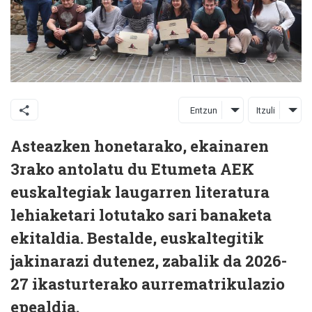
Entzun
Itzuli
Asteazken honetarako, ekainaren
3rako antolatu du Etumeta AEK
euskaltegiak laugarren literatura
lehiaketari lotutako sari banaketa
ekitaldia. Bestalde, euskaltegitik
jakinarazi dutenez, zabalik da 2026-
27 ikasturterako aurrematrikulazio
epealdia.