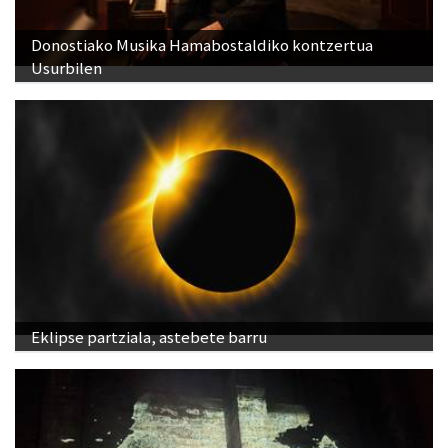
Donostiako Musika Hamabostaldiko kontzertua
Usurbilen
Eklipse partziala, astebete barru