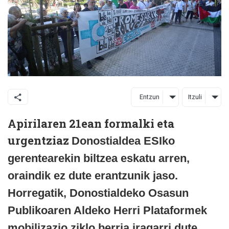
Entzun
Itzuli
Apirilaren 21ean formalki eta
urgentziaz
Donostialdea ESIko
gerentearekin biltzea eskatu arren,
oraindik ez dute erantzunik jaso.
Horregatik, Donostialdeko Osasun
Publikoaren Aldeko Herri Plataformek
mobilizazio ziklo berria iragarri dute