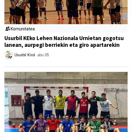
Komunitatea
Usurbil KEko Lehen Nazionala Urnietan gogotsu
lanean, aurpegi berriekin eta giro apartarekin
Usurbil Kirol
abu 05