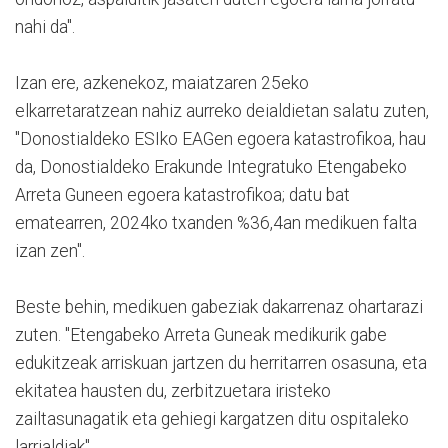
nahi da".
Izan ere, azkenekoz, maiatzaren 25eko
elkarretaratzean nahiz aurreko deialdietan salatu zuten,
"Donostialdeko ESIko EAGen egoera katastrofikoa, hau
da, Donostialdeko Erakunde Integratuko Etengabeko
Arreta Guneen egoera katastrofikoa; datu bat
ematearren, 2024ko txanden %36,4an medikuen falta
izan zen".
Beste behin, medikuen gabeziak dakarrenaz ohartarazi
zuten. "Etengabeko Arreta Guneak medikurik gabe
edukitzeak arriskuan jartzen du herritarren osasuna, eta
ekitatea hausten du, zerbitzuetara iristeko
zailtasunagatik eta gehiegi kargatzen ditu ospitaleko
larrialdiak".