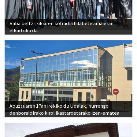
Baba beltz txikiaren kofradia hilabete amaieran
elkartuko da
Abuztuaren 17an irekiko du Udalak, hurrengo
denboraldirako kirol ikastaroetarako izen-ematea