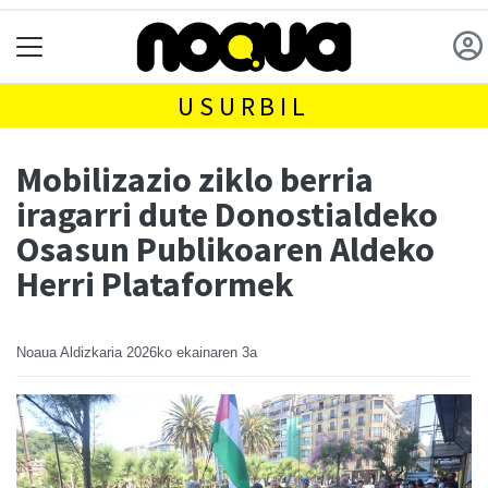
USURBIL
Mobilizazio ziklo berria
iragarri dute Donostialdeko
Osasun Publikoaren Aldeko
Herri Plataformek
Noaua Aldizkaria
2026ko ekainaren 3a