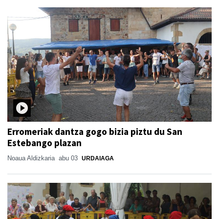
Erromeriak dantza gogo bizia piztu du San
Estebango plazan
Noaua Aldizkaria
abu 03
URDAIAGA