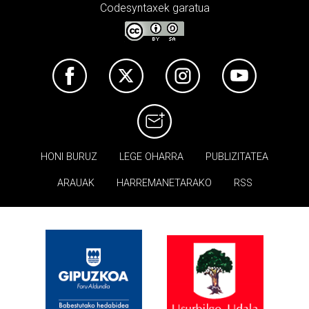
Codesyntaxek garatua
HONI BURUZ
LEGE OHARRA
PUBLIZITATEA
ARAUAK
HARREMANETARAKO
RSS