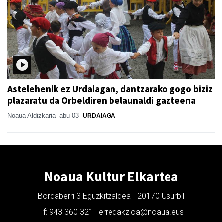
Astelehenik ez Urdaiagan, dantzarako gogo biziz
plazaratu da Orbeldiren belaunaldi gazteena
Noaua Aldizkaria
abu 03
URDAIAGA
Noaua Kultur Elkartea
Bordaberri 3 Eguzkitzaldea - 20170 Usurbil
Tf: 943 360 321 | erredakzioa@noaua.eus