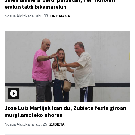
erakustaldi bikainarekin
Noaua Aldizkaria
abu 03
URDAIAGA
Jose Luis Martijak izan du, Zubieta festa giroan
murgilarazteko ohorea
Noaua Aldizkaria
uzt 25
ZUBIETA