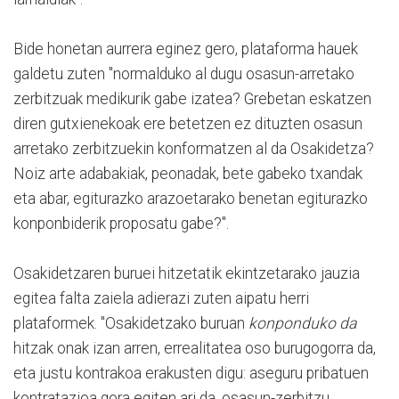
Bide honetan aurrera eginez gero, plataforma hauek
galdetu zuten "normalduko al dugu osasun-arretako
zerbitzuak medikurik gabe izatea? Grebetan eskatzen
diren gutxienekoak ere betetzen ez dituzten osasun
arretako zerbitzuekin konformatzen al da Osakidetza?
Noiz arte adabakiak, peonadak, bete gabeko txandak
eta abar, egiturazko arazoetarako benetan egiturazko
konponbiderik proposatu gabe?".
Osakidetzaren buruei hitzetatik ekintzetarako jauzia
egitea falta zaiela adierazi zuten aipatu herri
plataformek. "Osakidetzako buruan
konponduko da
hitzak onak izan arren, errealitatea oso burugogorra da,
eta justu kontrakoa erakusten digu: aseguru pribatuen
kontratazioa gora egiten ari da, osasun-zerbitzu