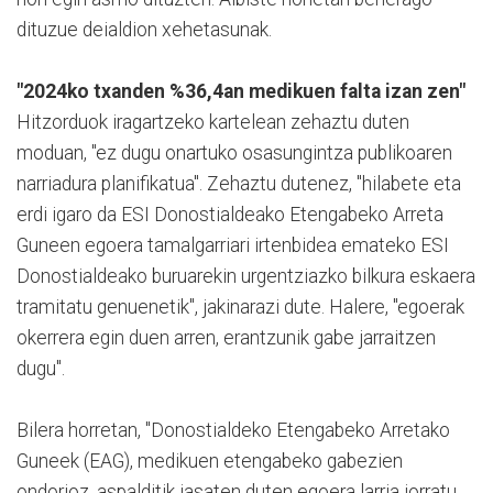
dituzue deialdion xehetasunak.
"2024ko txanden %36,4an medikuen falta izan zen"
Hitzorduok iragartzeko kartelean zehaztu duten
moduan, "ez dugu onartuko osasungintza publikoaren
narriadura planifikatua". Zehaztu dutenez, "hilabete eta
erdi igaro da ESI Donostialdeako Etengabeko Arreta
Guneen egoera tamalgarriari irtenbidea emateko ESI
Donostialdeako buruarekin urgentziazko bilkura eskaera
tramitatu genuenetik", jakinarazi dute. Halere, "egoerak
okerrera egin duen arren, erantzunik gabe jarraitzen
dugu".
Bilera horretan, "
Donostialdeko Etengabeko Arretako
Guneek (EAG), medikuen etengabeko gabezien
ondorioz, aspalditik jasaten duten egoera larria jorratu