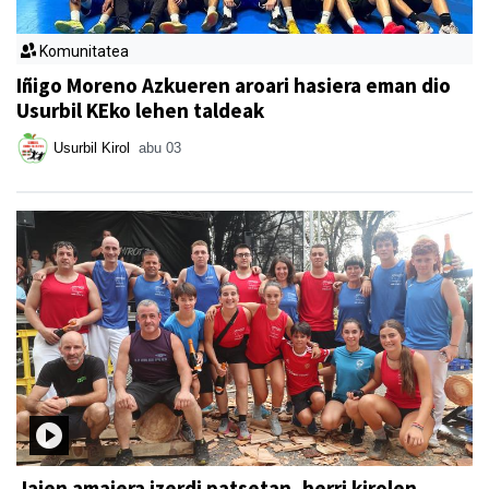
Komunitatea
Iñigo Moreno Azkueren aroari hasiera eman dio
Usurbil KEko lehen taldeak
Usurbil Kirol
abu 03
Jaien amaiera izerdi patsetan, herri kirolen