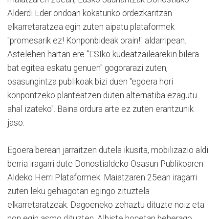
Alderdi Eder ondoan kokaturiko ordezkaritzan
elkarretaratzea egin zuten aipatu plataformek
"promesarik ez! Konponbideak orain!" aldarripean.
Astelehen hartan ere "ESIko kudeatzailearekin bilera
bat egitea eskatu genuen" gogorarazi zuten,
osasungintza publikoak bizi duen "egoera hori
konpontzeko planteatzen duten alternatiba ezagutu
ahal izateko". Baina ordura arte ez zuten erantzunik
jaso.
Egoera berean jarraitzen dutela ikusita, mobilizazio aldi
berria iragarri dute Donostialdeko Osasun Publikoaren
Aldeko Herri Plataformek. Maiatzaren 25ean iragarri
zuten leku gehiagotan egingo zituztela
elkarretaratzeak. Dagoeneko zehaztu dituzte noiz eta
non egin asmo dituzten. Albiste honetan beherago