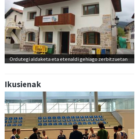
Ordutegi aldaketa eta etenaldi gehiago zerbitzuetan
Ikusienak