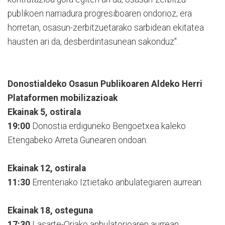
publikoen narriadura progresiboaren ondorioz; era
horretan, osasun-zerbitzuetarako sarbidean ekitatea
hausten ari da, desberdintasunean sakonduz".
Donostialdeko Osasun Publikoaren Aldeko Herri
Plataformen mobilizazioak
Ekainak 5, ostirala
19:00
Donostia erdiguneko Bengoetxea kaleko
Etengabeko Arreta Gunearen ondoan.
Ekainak 12, ostirala
11:30
Errenteriako Iztietako anbulategiaren aurrean.
Ekainak 18, osteguna
17:30
Lasarte-Oriako anbulatorioaren aurrean.