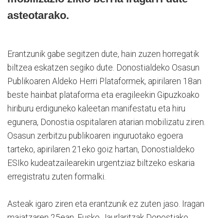
asteotarako.
Erantzunik gabe segitzen dute, hain zuzen horregatik
biltzea eskatzen segiko dute. Donostialdeko Osasun
Publikoaren Aldeko Herri Plataformek, apirilaren 18an
beste hainbat plataforma eta eragileekin Gipuzkoako
hiriburu erdiguneko kaleetan manifestatu eta hiru
egunera, Donostia ospitalaren atarian mobilizatu ziren.
Osasun zerbitzu publikoaren inguruotako egoera
tarteko, apirilaren 21eko goiz hartan, Donostialdeko
ESIko kudeatzailearekin urgentziaz biltzeko eskaria
erregistratu zuten formalki.
Asteak igaro ziren eta erantzunik ez zuten jaso. Iragan
maiatzaren 25ean, Eusko Jaurlaritzak Donostiako