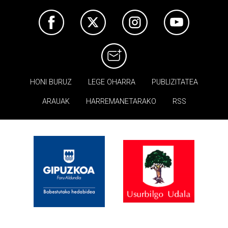
HONI BURUZ
LEGE OHARRA
PUBLIZITATEA
ARAUAK
HARREMANETARAKO
RSS