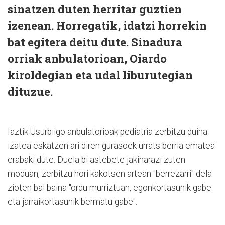
sinatzen duten herritar guztien
izenean. Horregatik, idatzi horrekin
bat egitera deitu dute. Sinadura
orriak anbulatorioan, Oiardo
kiroldegian eta udal liburutegian
dituzue.
Iaztik Usurbilgo anbulatorioak pediatria zerbitzu duina
izatea eskatzen ari diren gurasoek urrats berria ematea
erabaki dute. Duela bi astebete jakinarazi zuten
moduan, zerbitzu hori kakotsen artean "berrezarri" dela
zioten bai baina "ordu murriztuan, egonkortasunik gabe
eta jarraikortasunik bermatu gabe".