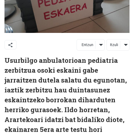
Entzun
Itzuli
Usurbilgo anbulatorioan pediatria
zerbitzua osoki eskaini gabe
jarraitzen dutela salatu du egunotan,
iaztik zerbitzu hau duintasunez
eskaintzeko borrokan diharduten
herriko gurasoek. Ildo horretan,
Arartekoari idatzi bat bidaliko diote,
ekainaren 5era arte testu hori