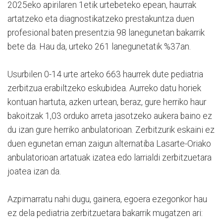
2025eko apirilaren 1etik urtebeteko epean, haurrak
artatzeko eta diagnostikatzeko prestakuntza duen
profesional baten presentzia 98 lanegunetan bakarrik
bete da. Hau da, urteko 261 lanegunetatik %37an.
Usurbilen 0-14 urte arteko 663 haurrek dute pediatria
zerbitzua erabiltzeko eskubidea. Aurreko datu horiek
kontuan hartuta, azken urtean, beraz, gure herriko haur
bakoitzak 1,03 orduko arreta jasotzeko aukera baino ez
du izan gure herriko anbulatorioan. Zerbitzurik eskaini ez
duen egunetan eman zaigun alternatiba Lasarte-Oriako
anbulatorioan artatuak izatea edo larrialdi zerbitzuetara
joatea izan da.
Azpimarratu nahi dugu, gainera, egoera ezegonkor hau
ez dela pediatria zerbitzuetara bakarrik mugatzen ari: