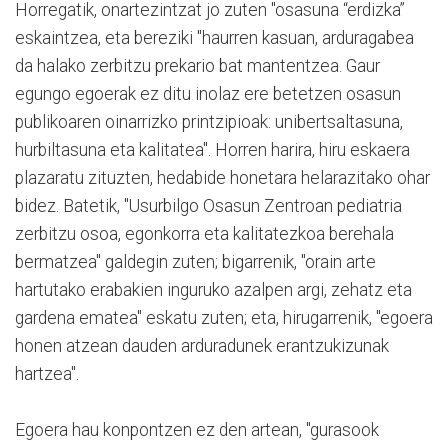
Horregatik, onartezintzat jo zuten "osasuna “erdizka”
eskaintzea, eta bereziki "haurren kasuan, arduragabea
da halako zerbitzu prekario bat mantentzea. Gaur
egungo egoerak ez ditu inolaz ere betetzen osasun
publikoaren oinarrizko printzipioak: unibertsaltasuna,
hurbiltasuna eta kalitatea". Horren harira, hiru eskaera
plazaratu zituzten, hedabide honetara helarazitako ohar
bidez. Batetik, "Usurbilgo Osasun Zentroan pediatria
zerbitzu osoa, egonkorra eta kalitatezkoa berehala
bermatzea" galdegin zuten; bigarrenik, "orain arte
hartutako erabakien inguruko azalpen argi, zehatz eta
gardena ematea" eskatu zuten; eta, hirugarrenik, "egoera
honen atzean dauden arduradunek erantzukizunak
hartzea".
Egoera hau konpontzen ez den artean, "gurasook