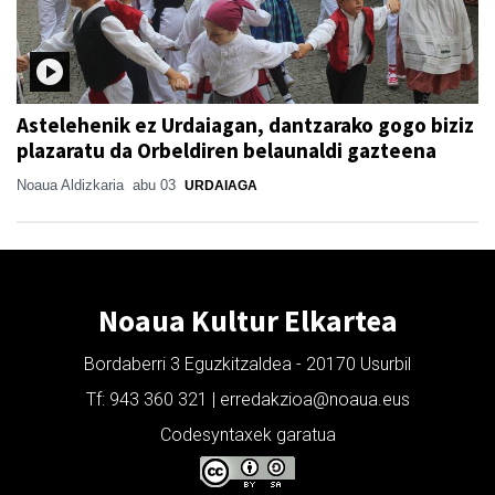
Astelehenik ez Urdaiagan, dantzarako gogo biziz
plazaratu da Orbeldiren belaunaldi gazteena
Noaua Aldizkaria
abu 03
URDAIAGA
Noaua Kultur Elkartea
Bordaberri 3 Eguzkitzaldea - 20170 Usurbil
Tf: 943 360 321 | erredakzioa@noaua.eus
Codesyntaxek garatua