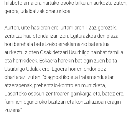
hilabete amaiera hartako osoko bilkuran aurkeztu zuten,
gerora, udalbatzak onarturikoa.
Aurten, urte hasieran ere, urtarrilaren 12az geroztik,
zerbitzu hau etenda izan zen. Egiturazkoa den plaza
hori berehala betetzeko erreklamazio bateratua
aurkeztu zioten Osakidetzari Usurbilgo hainbat familia
eta herrikideek. Eskaera harekin bat egin zuen baita
Usurbilgo Udalak ere. Egoera horren ondorioez
ohartarazi zuten: "diagnostiko eta tratamenduetan
atzerapenak, prebentzio-kontrolen murrizketa,
Lasarteko osasun zentroaren gainkarga eta, batez ere,
familien eguneroko bizitzan eta kontziliazioan eragin
zuzena".