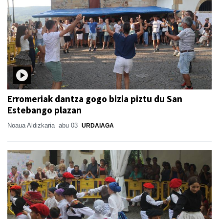
Erromeriak dantza gogo bizia piztu du San
Estebango plazan
Noaua Aldizkaria
abu 03
URDAIAGA