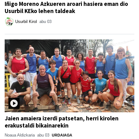
Iñigo Moreno Azkueren aroari hasiera eman dio
Usurbil KEko lehen taldeak
Usurbil Kirol
abu 03
Jaien amaiera izerdi patsetan, herri kirolen
erakustaldi bikainarekin
Noaua Aldizkaria
abu 03
URDAIAGA