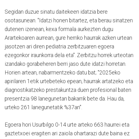
Segidan duzue sinatu daitekeen idatzia bere
osotasunean. "Idatzi honen bitartez, eta berau sinatzen
dutenen izenean, kexa formala aurkezten dugu
Arartekoaren aurrean, gure herriko haurrak azken urtean
jasotzen ari diren pediatria zerbitzuaren egoera
ezegonkor iraunkorra dela eta". Zerbitzu horrek urteotan
izandako gorabeheren berri jaso dute idatzi horretan.
Horien artean, nabarmentzeko datu bat; "2025eko
apirilaren 1etik urtebeteko epean, haurrak artatzeko eta
diagnostikatzeko prestakuntza duen profesional baten
presentzia 98 lanegunetan bakarrik bete da. Hau da,
urteko 261 lanegunetatik %37an".
Egoera hori Usurbilgo 0-14 urte arteko 663 haurrei eta
gaztetxoei eragiten ari zaiola ohartarazi dute baina ez