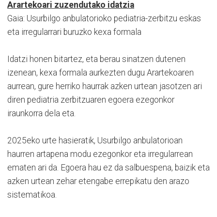
Arartekoari zuzendutako idatzia
Gaia: Usurbilgo anbulatorioko pediatria-zerbitzu eskas
eta irregularrari buruzko kexa formala
Idatzi honen bitartez, eta berau sinatzen dutenen
izenean, kexa formala aurkezten dugu Arartekoaren
aurrean, gure herriko haurrak azken urtean jasotzen ari
diren pediatria zerbitzuaren egoera ezegonkor
iraunkorra dela eta.
2025eko urte hasieratik, Usurbilgo anbulatorioan
haurren artapena modu ezegonkor eta irregularrean
ematen ari da. Egoera hau ez da salbuespena, baizik eta
azken urtean zehar etengabe errepikatu den arazo
sistematikoa.