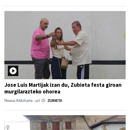
Jose Luis Martijak izan du, Zubieta festa giroan
murgilarazteko ohorea
Noaua Aldizkaria
uzt 25
ZUBIETA