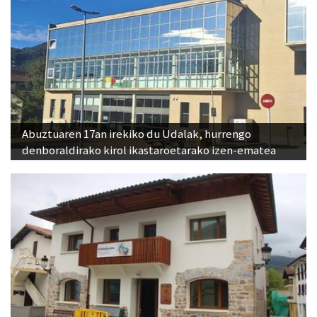
Abuztuaren 17an irekiko du Udalak, hurrengo
denboraldirako kirol ikastaroetarako izen-ematea