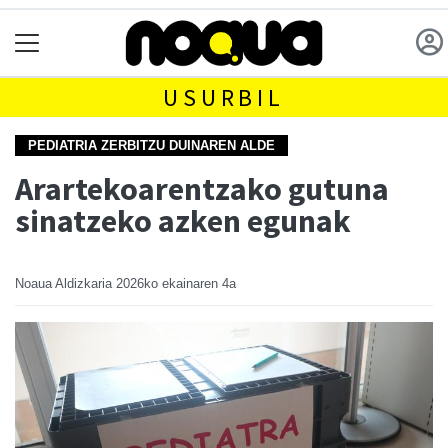
USURBIL
PEDIATRIA ZERBITZU DUINAREN ALDE
Arartekoarentzako gutuna
sinatzeko azken egunak
Noaua Aldizkaria
2026ko ekainaren 4a