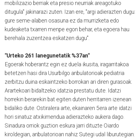
mobilizazio berriak eta presio neurriak areagotuko
ditugula" jakinarazi zuten. Izan ere, "argi adierazten dugu:
gure seme-alaben osasuna ez da murrizketa edo
kudeaketa txarren menpe egon behar, eta egoera hau
berehala zuzentzea eskatzen dugu".
"Urteko 261 lanegunetatik %37an"
Egoerak hoberantz egin ez duela ikusita, iragarritakoa
betetzen hasi dira Usurbilgo anbulatorioak pediatria
zerbitzu duina eskaintzeko borrokan ari diren gurasoak.
Arartekoari bidaltzeko idatzia prestatu dute. Idatzi
horrekin berarekin bat egiten duten herritarren izenean
bidaliko dute. Ostiralera arte, ekainaren 5era arte idatzi
hori sinatuz atxikimendua adierazteko aukera dago.
Sinadura orriok guztion eskura jarri dituzte Oiardo
kiroldegian, anbulatorioan nahiz Sutegi udal liburutegian.