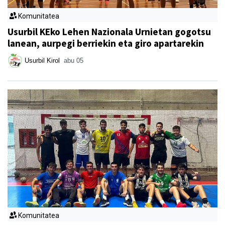
Komunitatea
Usurbil KEko Lehen Nazionala Urnietan gogotsu
lanean, aurpegi berriekin eta giro apartarekin
Usurbil Kirol
abu 05
Komunitatea