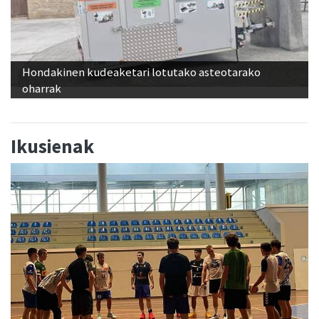
Hondakinen kudeaketari lotutako asteotarako
oharrak
Ikusienak