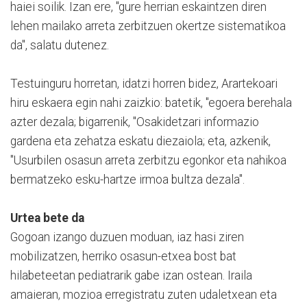
haiei soilik. Izan ere, "gure herrian eskaintzen diren
lehen mailako arreta zerbitzuen okertze sistematikoa
da", salatu dutenez.
Testuinguru horretan, idatzi horren bidez, Arartekoari
hiru eskaera egin nahi zaizkio: batetik, "egoera berehala
azter dezala; bigarrenik, "Osakidetzari informazio
gardena eta zehatza eskatu diezaiola; eta, azkenik,
"Usurbilen osasun arreta zerbitzu egonkor eta nahikoa
bermatzeko esku-hartze irmoa bultza dezala".
Urtea bete da
Gogoan izango duzuen moduan, iaz hasi ziren
mobilizatzen, herriko osasun-etxea bost bat
hilabeteetan pediatrarik gabe izan ostean. Iraila
amaieran, mozioa erregistratu zuten udaletxean eta