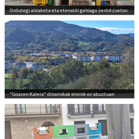
Ordutegi aldaketa eta etenaldi gehiago zerbitzuetan
"Goazen Kalera" dinamikak etenik ez abuztuan