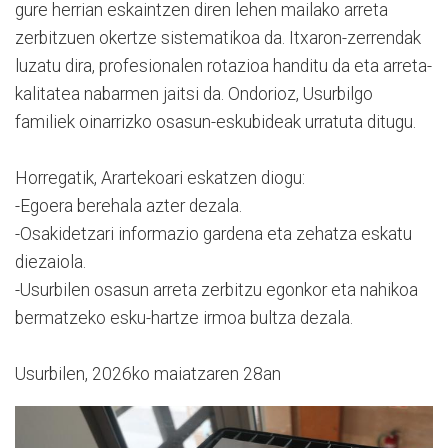
gure herrian eskaintzen diren lehen mailako arreta
zerbitzuen okertze sistematikoa da. Itxaron-zerrendak
luzatu dira, profesionalen rotazioa handitu da eta arreta-
kalitatea nabarmen jaitsi da. Ondorioz, Usurbilgo
familiek oinarrizko osasun-eskubideak urratuta ditugu.
Horregatik, Arartekoari eskatzen diogu:
-Egoera berehala azter dezala.
-Osakidetzari informazio gardena eta zehatza eskatu
diezaiola.
-Usurbilen osasun arreta zerbitzu egonkor eta nahikoa
bermatzeko esku-hartze irmoa bultza dezala.
Usurbilen, 2026ko maiatzaren 28an