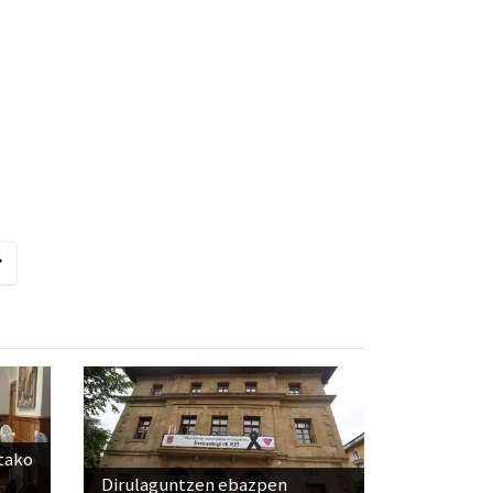
utako
Dirulaguntzen ebazpen