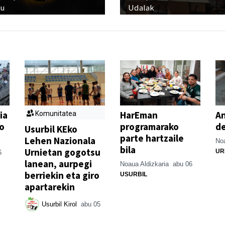
ru
Udalak
ia
HarEman
An
Komunitatea
o
programarako
de
Usurbil KEko
parte hartzaile
Lehen Nazionala
Noa
bila
Urnietan gogotsu
UR
6
lanean, aurpegi
Noaua Aldizkaria
abu 06
berriekin eta giro
USURBIL
apartarekin
Usurbil Kirol
abu 05