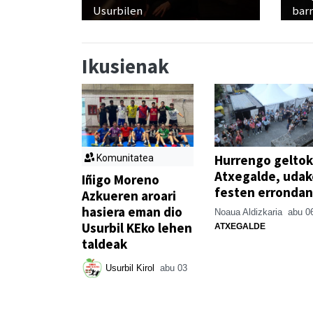
Usurbilen
bar
Ikusienak
Hurrengo geltok
Komunitatea
Atxegalde, udak
Iñigo Moreno
festen errondan
Azkueren aroari
hasiera eman dio
Noaua Aldizkaria
abu 0
Usurbil KEko lehen
ATXEGALDE
taldeak
Usurbil Kirol
abu 03