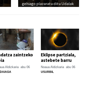
gehiago plazaratu ditu Udalak
datza zaintzeko
Eklipse partziala,
ia
astebete barru
ua Aldizkaria
abu 06
Noaua Aldizkaria
abu 06
DAIAGA
USURBIL