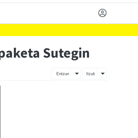
paketa Sutegin
Entzun
Itzuli