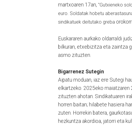
martxoaren 17an,
"Gutxieneko sol
euro. Soldatak hobetu aberastasuna 
orokorr
sindikatuek deitutako greba
Euskararen aurkako oldarraldi jud
bilkuran, etxebizitza eta zaintza g
asmo zituzten.
Bigarrenez Sutegin
Aipatu moduan, iaz ere Sutegi ha
elkartzeko. 2025eko maiatzaren 2
zituzten ahotan. Sindikatuaren ira
horren baitan; hilabete hasiera h
zuten. Horrekin batera, gaurkotasu
hezkuntza akordioa, jatorri eta kul