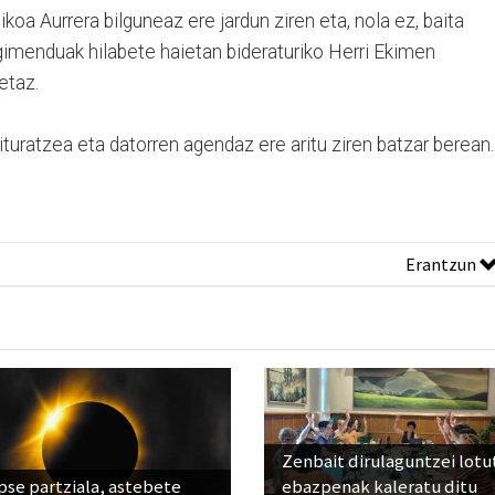
a Aurrera bilguneaz ere jardun ziren eta, nola ez, baita
imenduak hilabete haietan bideraturiko Herri Ekimen
etaz.
turatzea eta datorren agendaz ere aritu ziren batzar berean.
Erantzun
Zenbait dirulaguntzei lot
pse partziala, astebete
ebazpenak kaleratu ditu