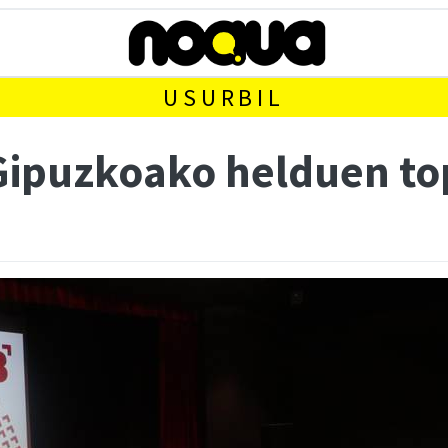
USURBIL
Gipuzkoako helduen to