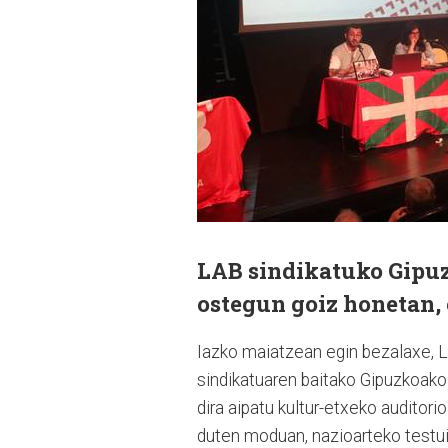
LAB sindikatuko Gipuz
ostegun goiz honetan,
Iazko maiatzean egin bezalaxe, LA
sindikatuaren baitako Gipuzkoako
dira aipatu kultur-etxeko auditori
duten moduan, nazioarteko testui