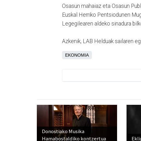
Osasun mahaiaz eta Osasun Publiko
Euskal Herriko Pentsiodunen Mug
Legegilearen aldeko sinadura bilk
Azkenik, LAB Helduak sailaren egi
EKONOMIA
Donostiako Musika
Hamabostaldiko kontzertua
Ekli