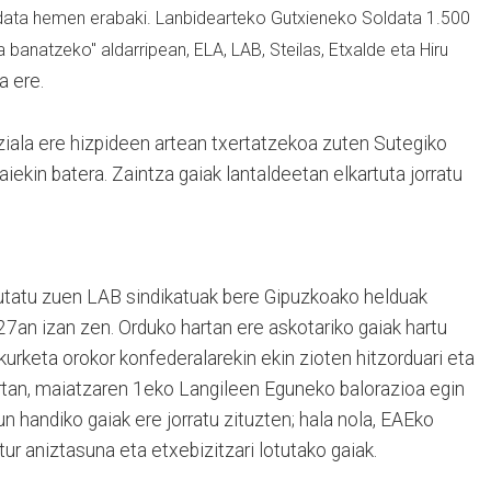
data hemen erabaki. Lanbidearteko Gutxieneko Soldata 1.500
banatzeko" aldarripean, ELA, LAB, Steilas, Etxalde eta Hiru
a ere.
iziala ere hizpideen artean txertatzekoa zuten Sutegiko
aiekin batera. Zaintza gaiak lantaldeetan elkartuta jorratu
utatu zuen LAB sindikatuak bere Gipuzkoako helduak
7an izan zen. Orduko hartan ere askotariko gaiak hartu
kurketa orokor konfederalarekin ekin zioten hitzorduari eta
artan, maiatzaren 1eko Langileen Eguneko balorazioa egin
n handiko gaiak ere jorratu zituzten; hala nola, EAEko
tur aniztasuna eta etxebizitzari lotutako gaiak.