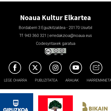
Noaua Kultur Elkartea
Bordaberri 3 Eguzkitzaldea - 20170 Usurbil
Tf: 943 360 321 | erredakzioa@noaua.eus
Codesyntaxek garatua
LEGE OHARRA
PUBLIZITATEA
ARAUAK
HARREMANET