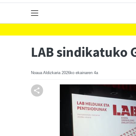
LAB sindikatuko 
Noaua Aldizkaria
2026ko ekainaren 4a