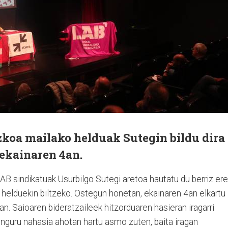
koa mailako helduak Sutegin bildu dira
 ekainaren 4an.
B sindikatuak Usurbilgo Sutegi aretoa hautatu du berriz ere
 helduekin biltzeko. Ostegun honetan, ekainaren 4an elkartu
oan. Saioaren bideratzaileek hitzorduaren hasieran iragarri
nguru nahasia ahotan hartu asmo zuten, baita iragan