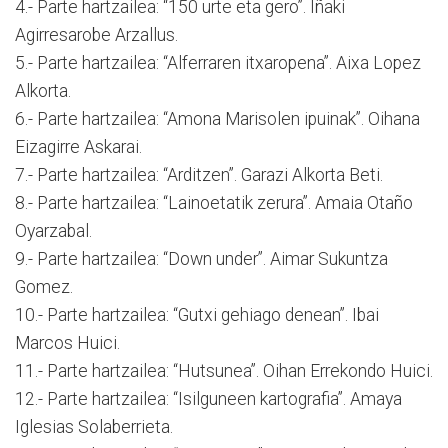
4.- Parte hartzailea: “150 urte eta gero”. Iñaki
Agirresarobe Arzallus.
5.- Parte hartzailea: “Alferraren itxaropena”. Aixa Lopez
Alkorta.
6.- Parte hartzailea: “Amona Marisolen ipuinak”. Oihana
Eizagirre Askarai.
7.- Parte hartzailea: “Arditzen”. Garazi Alkorta Beti.
8.- Parte hartzailea: “Lainoetatik zerura”. Amaia Otaño
Oyarzabal.
9.- Parte hartzailea: “Down under”. Aimar Sukuntza
Gomez.
10.- Parte hartzailea: “Gutxi gehiago denean”. Ibai
Marcos Huici.
11.- Parte hartzailea: “Hutsunea”. Oihan Errekondo Huici.
12.- Parte hartzailea: “Isilguneen kartografia”. Amaya
Iglesias Solaberrieta.