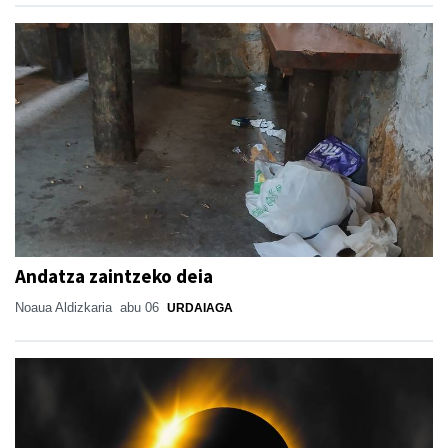
Andatza zaintzeko deia
Noaua Aldizkaria
abu 06
URDAIAGA