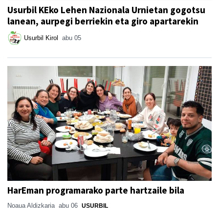
Usurbil KEko Lehen Nazionala Urnietan gogotsu
lanean, aurpegi berriekin eta giro apartarekin
Usurbil Kirol
abu 05
HarEman programarako parte hartzaile bila
Noaua Aldizkaria
abu 06
USURBIL