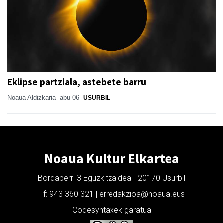
Eklipse partziala, astebete barru
Noaua Aldizkaria
abu 06
USURBIL
Noaua Kultur Elkartea
Bordaberri 3 Eguzkitzaldea - 20170 Usurbil
Tf: 943 360 321 | erredakzioa@noaua.eus
Codesyntaxek garatua