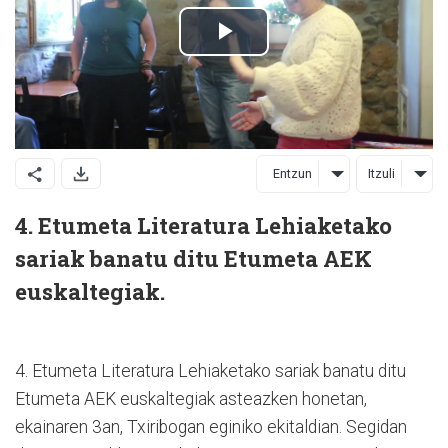
Entzun
Itzuli
4. Etumeta Literatura Lehiaketako
sariak banatu ditu Etumeta AEK
euskaltegiak.
4. Etumeta Literatura Lehiaketako sariak banatu ditu
Etumeta AEK euskaltegiak asteazken honetan,
ekainaren 3an, Txiribogan eginiko ekitaldian. Segidan