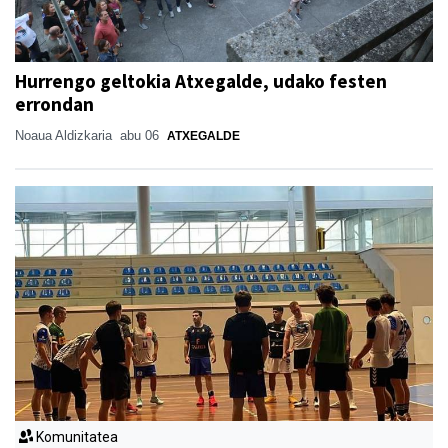
Hurrengo geltokia Atxegalde, udako festen
errondan
Noaua Aldizkaria
abu 06
ATXEGALDE
Komunitatea