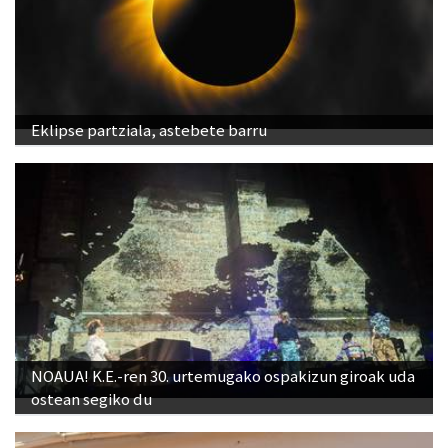
Eklipse partziala, astebete barru
NOAUA! K.E.-ren 30. urtemugako ospakizun giroak uda
ostean segiko du