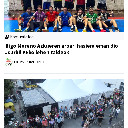
Komunitatea
Iñigo Moreno Azkueren aroari hasiera eman dio
Usurbil KEko lehen taldeak
Usurbil Kirol
abu 03