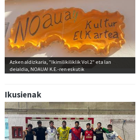
Azken aldizkaria, "Ikimilikiliklik Vol.2" eta lan
deialdia, NOAUA! K.E.-ren eskutik
Ikusienak