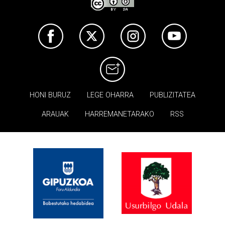
HONI BURUZ
LEGE OHARRA
PUBLIZITATEA
ARAUAK
HARREMANETARAKO
RSS