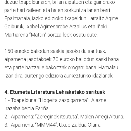
duzue txapeldunaren, bi lan aipatuen eta gainerako
parte hartzaileen eta haien sorkuntza lanen berri.
Epaimahaia, iazko edizioko txapeldun Larraitz Agirre
Goiburuk, Ixabel Agirresarobe Arzallus eta Iñaki
Martiarena “Mattin” sortzaileek osatu dute.
150 euroko baliodun saskia jasoko du sarituak;
aipamena jasotakoek 70 euroko baliodun saski bana
eta parte hartzaile bakoitzak orogarri bana. Hamalau
izan dira, aurtengo ediziora aurkezturiko idazlanak.
4. Etumeta Literatura Lehiaketako sarituak
1.- Txapelduna: “Hogeita zazpigarrena” . Alazne
Irazabalbeitia Fariña.
2.- Aipamena: “Zereginek itsututa”. Malen Arregi Altuna.
3.- Aipamena. “MMM44”. Uxue Zaldua Olarra.