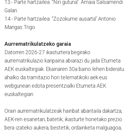
13.- Parte hartzailea: “Niri gutuna”. Amaia Salsamendi
Galan.
14.- Parte hartzailea: “Zozokume ausarta” Antonio
Mangas Trigo.
Aurrematrikulatzeko garaia
Datorren 2026-27 ikasturtera begirako
aurrematrikulazio kanpaina abiarazi du jada Etumeta
AEK euskaltegiak. Ekainaren 30a baino lehen bideratu
ahalko da tramitazio hori telematikoki aek.eus
webgunean edota presentzialki Etumeta AEK
euskaltegian.
Orain aurrematrikulatzeak hainbat abantaila dakartza,
AEK-ren esanetan; batetik, ikasturte honetako prezio
bera izateko aukera; bestetik, ordainketa malguagoa;