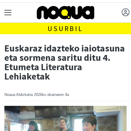
USURBIL
Euskaraz idazteko iaiotasuna
eta sormena saritu ditu 4.
Etumeta Literatura
Lehiaketak
Noaua Aldizkaria
2026ko ekainaren 4a