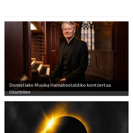
Donostiako Musika Hamabostaldiko kontzertua
Usurbilen