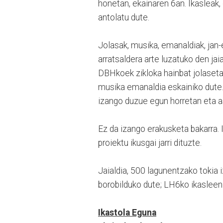
honetan, ekainaren 6an. Ikasleak,
antolatu dute.
Jolasak, musika, emanaldiak, jan
arratsaldera arte luzatuko den jai
DBHkoek zikloka hainbat jolaset
musika emanaldia eskainiko dute. 
izango duzue egun horretan eta as
Ez da izango erakusketa bakarra.
proiektu ikusgai jarri dituzte.
Jaialdia, 500 lagunentzako tokia 
borobilduko dute; LH6ko ikasleen k
Ikastola Eguna