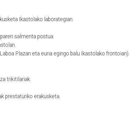
usketa Ikastolako laborategian.
paren salmenta postua.
stolan.
aboa Plazan eta euria egingo balu Ikastolako frontoian).
 trikitilariak.
ak prestaturiko erakusketa.