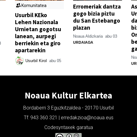
Erromeriak dantza
As
Komunitatea
gogo bizia piztu
Ur
Usurbil KEko
du San Estebango
d
Lehen Nazionala
plazan
bi
Urnietan gogotsu
Or
lanean, aurpegi
Noaua Aldizkaria
abu 03
be
berriekin eta giro
URDAIAGA
3
g
apartarekin
Noa
Usurbil Kirol
abu 05
UR
Noaua Kultur Elkartea
Bordaberri 3 Eguzkitzaldea - 20170 Usurbil
Tf: 943 360 321 | erredakzioa@noaua.eus
Codesyntaxek garatua