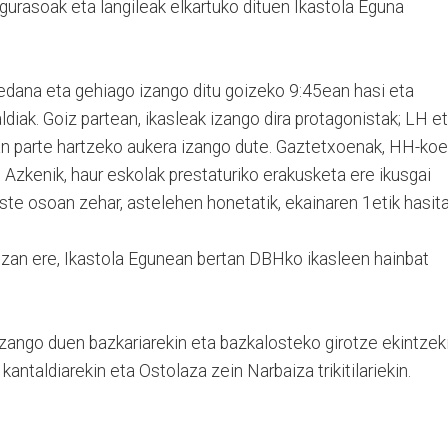
 gurasoak eta langileak elkartuko dituen Ikastola Eguna
-edana eta gehiago izango ditu goizeko 9:45ean hasi eta
aldiak. Goiz partean, ikasleak izango dira protagonistak; LH e
an parte hartzeko aukera izango dute. Gaztetxoenak, HH-ko
Azkenik, haur eskolak prestaturiko erakusketa ere ikusgai
te osoan zehar, astelehen honetatik, ekainaren 1etik hasita
 Izan ere, Ikastola Egunean bertan DBHko ikasleen hainbat
izango duen bazkariarekin eta bazkalosteko girotze ekintzek
antaldiarekin eta Ostolaza zein Narbaiza trikitilariekin.