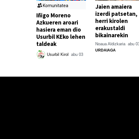
Jaien amaiera
Komunitatea
izerdi patsetan,
Iñigo Moreno
herri kirolen
Azkueren aroari
erakustaldi
hasiera eman dio
bikainarekin
Usurbil KEko lehen
taldeak
Noaua Aldizkaria
abu 0
URDAIAGA
Usurbil Kirol
abu 03