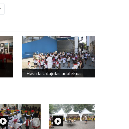
Hasi da Udajolas udalekua