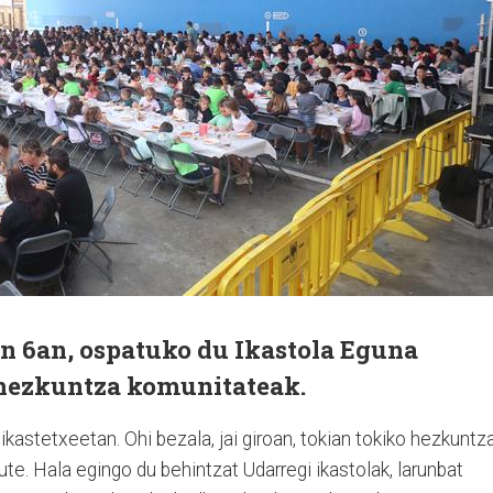
n 6an, ospatuko du Ikastola Eguna
 hezkuntza komunitateak.
kastetxeetan. Ohi bezala, jai giroan, tokian tokiko hezkuntz
ute. Hala egingo du behintzat Udarregi ikastolak, larunbat