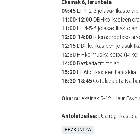
Ekainak 6, larunbata
09:45
LH1-2-3 jolasak Ikastolan.
11:00-12:00
DBHko ikasleen erak
11:00
LH4-5-6 jolasak Ikastolan.
12:00-14:00
Kilometroetako arro
12:15
DBHko ikasleen jolasak Ika
12:30
HHko musika saioa (Mikel L
14:00
Bazkaria frontoian.
15:30
LH6ko ikasleen kantaldia.
16:30-18:45
Ostolaza eta Narbaiza
Oharra:
ekainak 5-12: Haur Eskol
Antolatzailea:
Udarregi ikastola.
HEZKUNTZA