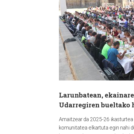
Larunbatean, ekainare
Udarregiren bueltako
Amaitzear da 2025-26 ikasturtea i
komunitatea elkartuta egin nahi d