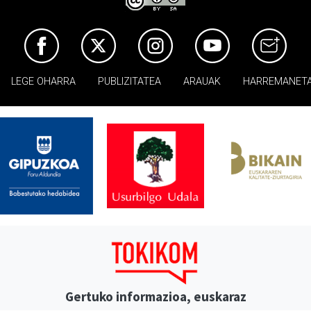
LEGE OHARRA
PUBLIZITATEA
ARAUAK
HARREMANET
Gertuko informazioa, euskaraz