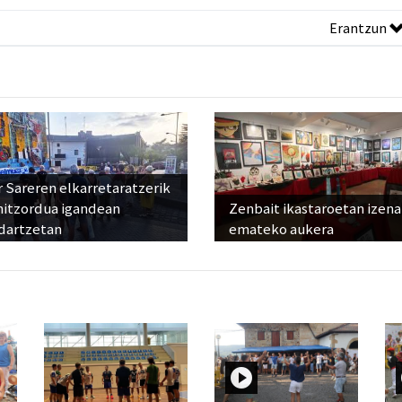
Erantzun
 Sareren elkarretaratzerik
hitzordua igandean
Zenbait ikastaroetan izena
dartzetan
emateko aukera