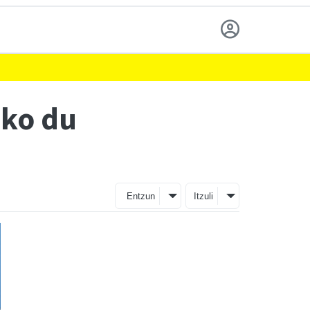
uko du
Entzun
Itzuli