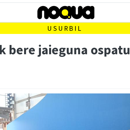
USURBIL
ak bere jaieguna ospat