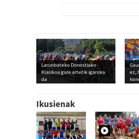
Larunbateko Donostiako
Gaur
Klasikoa gure artetik igaroko
ez, 
da
hon
Ikusienak