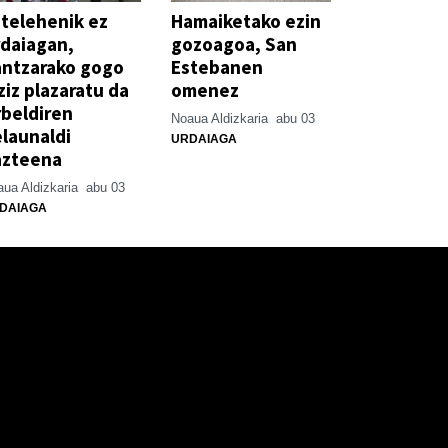
telehenik ez
Hamaiketako ezin
daiagan,
gozoagoa, San
antzarako gogo
Estebanen
ziz plazaratu da
omenez
beldiren
Noaua Aldizkaria
abu 03
launaldi
URDAIAGA
azteena
ua Aldizkaria
abu 03
DAIAGA