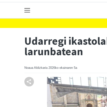
Udarregi ikastol
larunbatean
Noaua Aldizkaria
2026ko ekainaren 5a