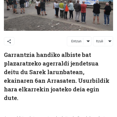
Entzun
Itzuli
Garrantzia handiko albiste bat
plazaratzeko agerraldi jendetsua
deitu du Sarek larunbatean,
ekainaren 6an Arrasaten. Usurbildik
hara elkarrekin joateko deia egin
dute.