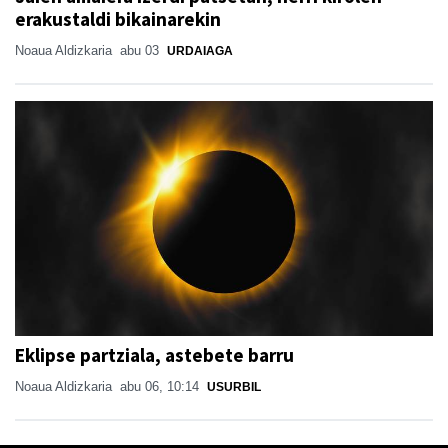
erakustaldi bikainarekin
Noaua Aldizkaria
abu 03
URDAIAGA
Eklipse partziala, astebete barru
Noaua Aldizkaria
abu 06, 10:14
USURBIL