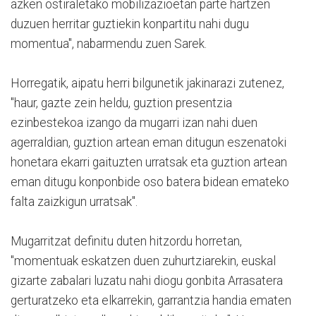
azken ostiraletako mobilizazioetan parte hartzen
duzuen herritar guztiekin konpartitu nahi dugu
momentua", nabarmendu zuen Sarek.
Horregatik, aipatu herri bilgunetik jakinarazi zutenez,
"haur, gazte zein heldu, guztion presentzia
ezinbestekoa izango da mugarri izan nahi duen
agerraldian, guztion artean eman ditugun eszenatoki
honetara ekarri gaituzten urratsak eta guztion artean
eman ditugu konponbide oso batera bidean emateko
falta zaizkigun urratsak".
Mugarritzat definitu duten hitzordu horretan,
"momentuak eskatzen duen zuhurtziarekin, euskal
gizarte zabalari luzatu nahi diogu gonbita Arrasatera
gerturatzeko eta elkarrekin, garrantzia handia ematen