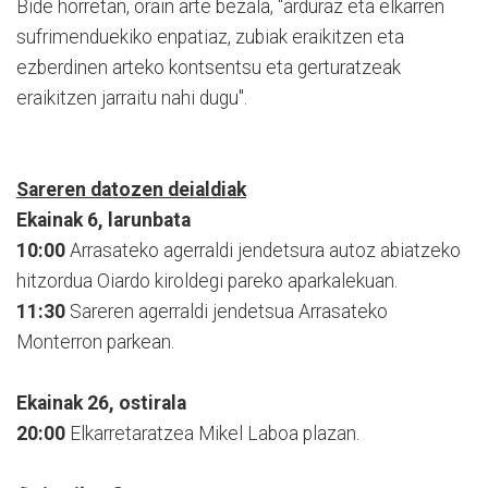
Bide horretan, orain arte bezala, "arduraz eta elkarren
sufrimenduekiko enpatiaz, zubiak eraikitzen eta
ezberdinen arteko kontsentsu eta gerturatzeak
eraikitzen jarraitu nahi dugu".
Sareren datozen deialdiak
Ekainak 6, larunbata
10:00
Arrasateko agerraldi jendetsura autoz abiatzeko
hitzordua Oiardo kiroldegi pareko aparkalekuan.
11:30
Sareren agerraldi jendetsua Arrasateko
Monterron parkean.
Ekainak 26, ostirala
20:00
Elkarretaratzea Mikel Laboa plazan.