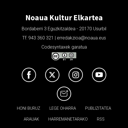
Noaua Kultur Elkartea
Bordaberri 3 Eguzkitzaldea - 20170 Usurbil
Tf: 943 360 321 | erredakzioa@noaua.eus
Codesyntaxek garatua
HONI BURUZ
LEGE OHARRA
PUBLIZITATEA
ARAUAK
HARREMANETARAKO
RSS