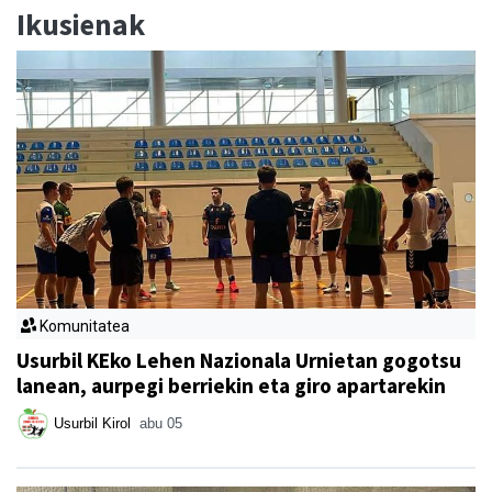
Ikusienak
Komunitatea
Usurbil KEko Lehen Nazionala Urnietan gogotsu
lanean, aurpegi berriekin eta giro apartarekin
Usurbil Kirol
abu 05