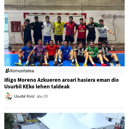
Komunitatea
Iñigo Moreno Azkueren aroari hasiera eman dio
Usurbil KEko lehen taldeak
Usurbil Kirol
abu 03