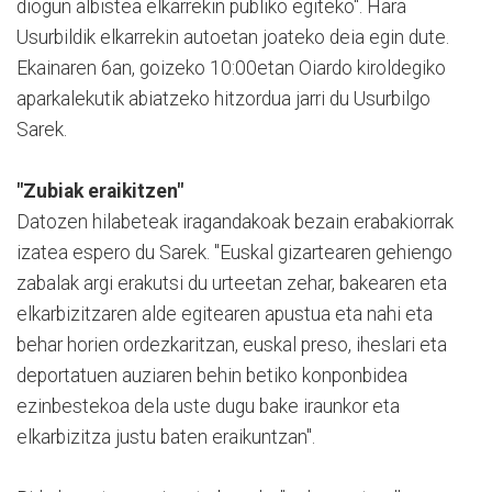
diogun albistea elkarrekin publiko egiteko". Hara
Usurbildik elkarrekin autoetan joateko deia egin dute.
Ekainaren 6an, goizeko 10:00etan Oiardo kiroldegiko
aparkalekutik abiatzeko hitzordua jarri du Usurbilgo
Sarek.
"Zubiak eraikitzen"
Datozen hilabeteak iragandakoak bezain erabakiorrak
izatea espero du Sarek. "Euskal gizartearen gehiengo
zabalak argi erakutsi du urteetan zehar, bakearen eta
elkarbizitzaren alde egitearen apustua eta nahi eta
behar horien ordezkaritzan, euskal preso, iheslari eta
deportatuen auziaren behin betiko konponbidea
ezinbestekoa dela uste dugu bake iraunkor eta
elkarbizitza justu baten eraikuntzan".