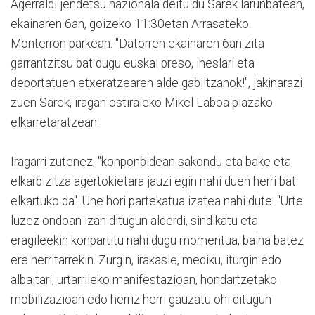
Agerraldi jendetsu nazionala deitu du Sarek larunbatean,
ekainaren 6an, goizeko 11:30etan Arrasateko
Monterron parkean. "Datorren ekainaren 6an zita
garrantzitsu bat dugu euskal preso, iheslari eta
deportatuen etxeratzearen alde gabiltzanok!", jakinarazi
zuen Sarek, iragan ostiraleko Mikel Laboa plazako
elkarretaratzean.
Iragarri zutenez, "konponbidean sakondu eta bake eta
elkarbizitza agertokietara jauzi egin nahi duen herri bat
elkartuko da". Une hori partekatua izatea nahi dute. "Urte
luzez ondoan izan ditugun alderdi, sindikatu eta
eragileekin konpartitu nahi dugu momentua, baina batez
ere herritarrekin. Zurgin, irakasle, mediku, iturgin edo
albaitari, urtarrileko manifestazioan, hondartzetako
mobilizazioan edo herriz herri gauzatu ohi ditugun