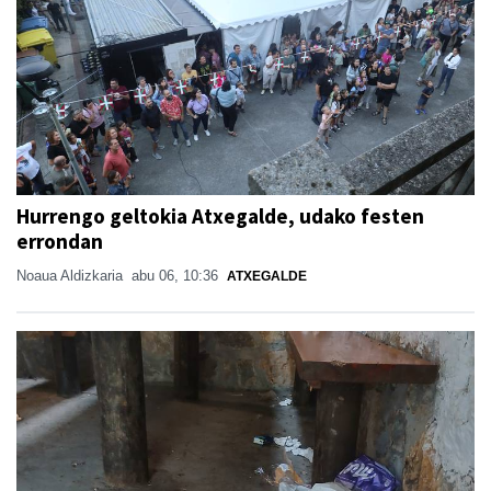
Hurrengo geltokia Atxegalde, udako festen
errondan
Noaua Aldizkaria
abu 06, 10:36
ATXEGALDE