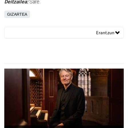
Deitzailea:
Sare.
GIZARTEA
Erantzun