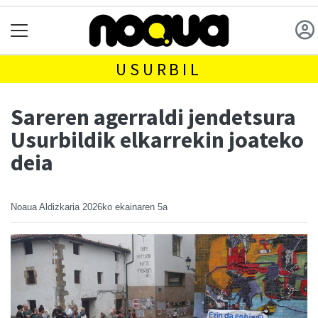
USURBIL
Sareren agerraldi jendetsura
Usurbildik elkarrekin joateko
deia
Noaua Aldizkaria
2026ko ekainaren 5a