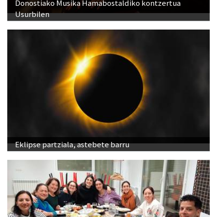
Donostiako Musika Hamabostaldiko kontzertua
Usurbilen
Eklipse partziala, astebete barru