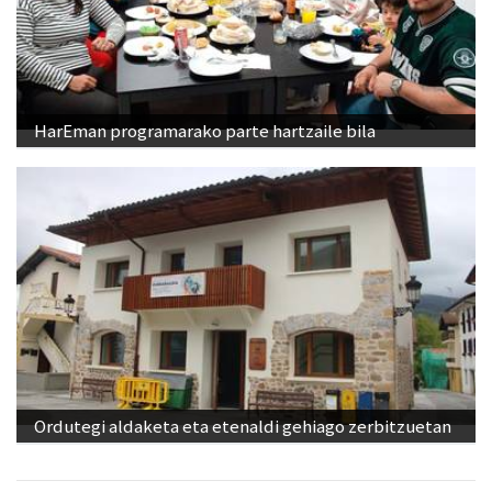
HarEman programarako parte hartzaile bila
Ordutegi aldaketa eta etenaldi gehiago zerbitzuetan