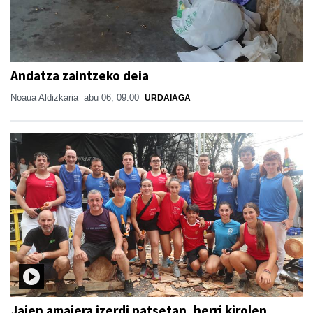
Andatza zaintzeko deia
Noaua Aldizkaria
abu 06, 09:00
URDAIAGA
Jaien amaiera izerdi patsetan, herri kirolen