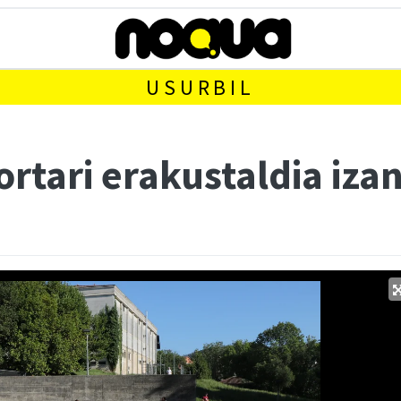
USURBIL
rtari erakustaldia iza