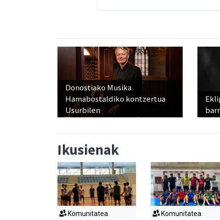
Donostiako Musika
Hamabostaldiko kontzertua
Ekli
Usurbilen
bar
Ikusienak
Komunitatea
Komunitatea