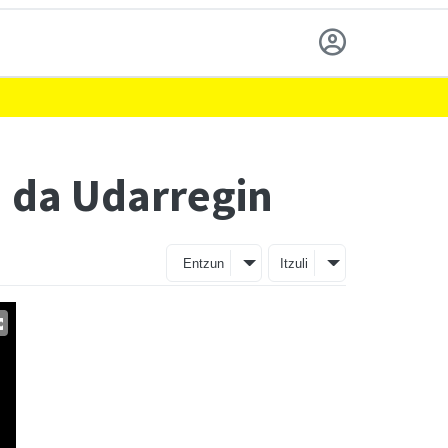
n da Udarregin
Entzun
Itzuli