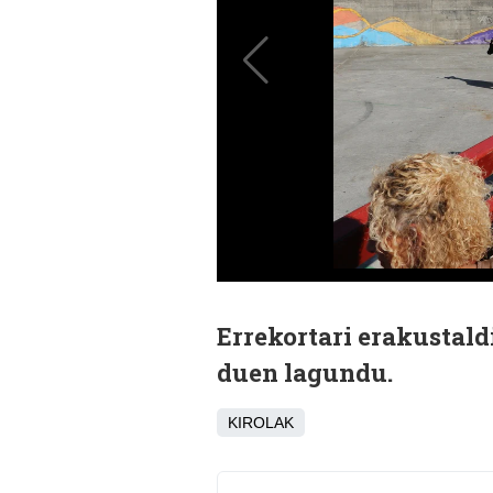
Errekortari erakustald
duen lagundu.
KIROLAK