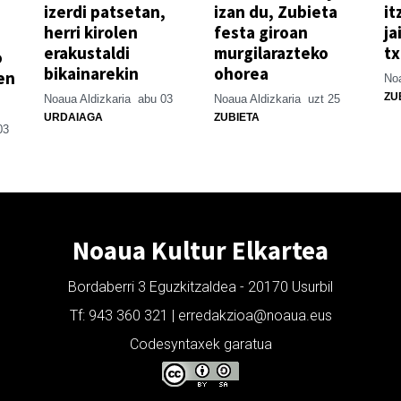
izerdi patsetan,
izan du, Zubieta
it
herri kirolen
festa giroan
ja
erakustaldi
murgilarazteko
t
o
bikainarekin
ohorea
en
Noa
ZU
Noaua Aldizkaria
abu 03
Noaua Aldizkaria
uzt 25
URDAIAGA
ZUBIETA
03
Noaua Kultur Elkartea
Bordaberri 3 Eguzkitzaldea - 20170 Usurbil
Tf: 943 360 321 | erredakzioa@noaua.eus
Codesyntaxek garatua