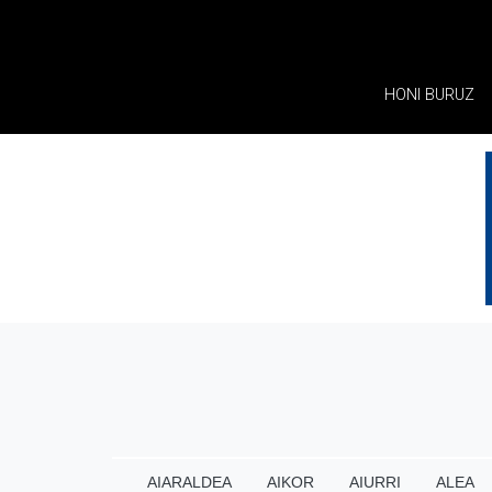
HONI BURUZ
AIARALDEA
AIKOR
AIURRI
ALEA