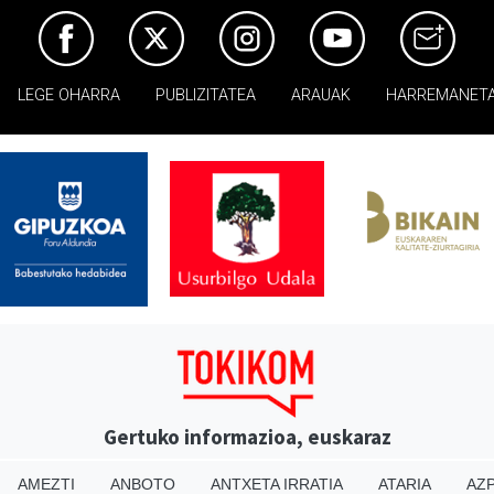
LEGE OHARRA
PUBLIZITATEA
ARAUAK
HARREMANET
Gertuko informazioa, euskaraz
AMEZTI
ANBOTO
ANTXETA IRRATIA
ATARIA
AZP