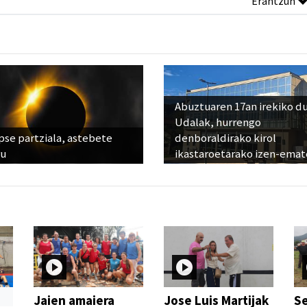
Erantzun
Abuztuaren 17an irekiko d
Udalak, hurrengo
pse partziala, astebete
denboraldirako kirol
ru
ikastaroetarako izen-emat
Jaien amaiera
Jose Luis Martijak
Se