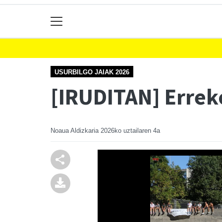
USURBILGO JAIAK 2026
[IRUDITAN] Erreko
Noaua Aldizkaria
2026ko uztailaren 4a