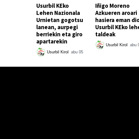
Usurbil KEko
Iñigo Moreno
Lehen Nazionala
Azkueren aroari
Urnietan gogotsu
hasiera eman di
lanean, aurpegi
Usurbil KEko leh
berriekin eta giro
taldeak
apartarekin
Usurbil Kirol
abu 
Usurbil Kirol
abu 05