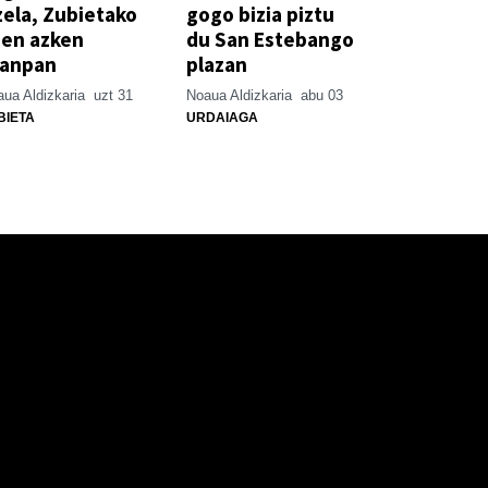
zela, Zubietako
gogo bizia piztu
ien azken
du San Estebango
xanpan
plazan
ua Aldizkaria
uzt 31
Noaua Aldizkaria
abu 03
BIETA
URDAIAGA