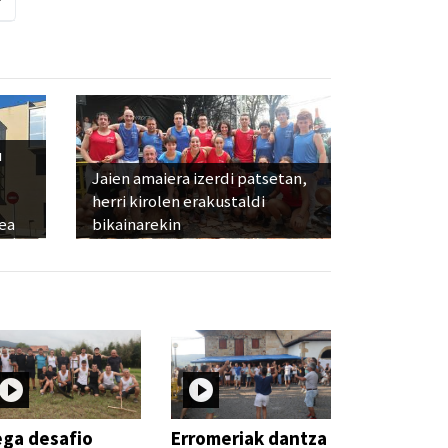
u
Jaien amaiera izerdi patsetan,
herri kirolen erakustaldi
ea
bikainarekin
ga desafio
Erromeriak dantza