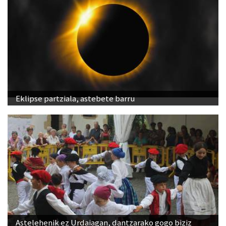
Eklipse partziala, astebete barru
Astelehenik ez Urdaiagan, dantzarako gogo biziz