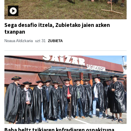
Sega desafio itzela, Zubietako jaien azken
txanpan
Noaua Aldizkaria
uzt 31
ZUBIETA
Baba beltz txikiaren kofradiaren ospakizuna