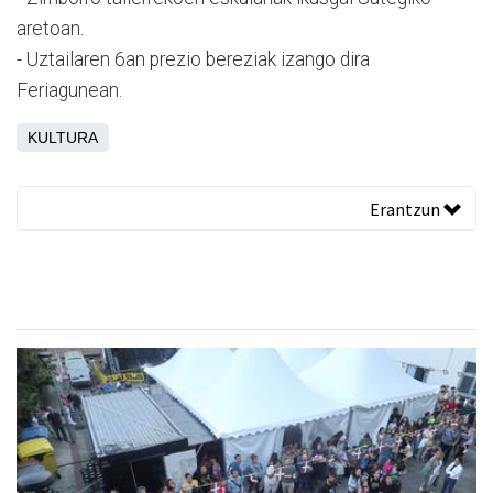
aretoan.
- Uztailaren 6an prezio bereziak izango dira
Feriagunean.
KULTURA
Erantzun