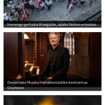
Hurrengo geltokia Atxegalde, udako festen errondan
Donostiako Musika Hamabostaldiko kontzertua
Usurbilen