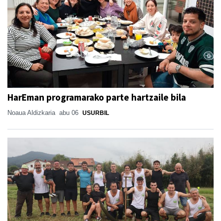
HarEman programarako parte hartzaile bila
Noaua Aldizkaria
abu 06
USURBIL