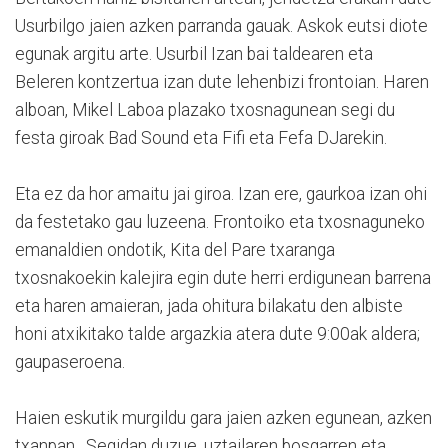
Usurbilgo jaien azken parranda gauak. Askok eutsi diote
egunak argitu arte. Usurbil Izan bai taldearen eta
Beleren kontzertua izan dute lehenbizi frontoian. Haren
alboan, Mikel Laboa plazako txosnagunean segi du
festa giroak Bad Sound eta Fifi eta Fefa DJarekin.
Eta ez da hor amaitu jai giroa. Izan ere, gaurkoa izan ohi
da festetako gau luzeena. Frontoiko eta txosnaguneko
emanaldien ondotik, Kita del Pare txaranga
txosnakoekin kalejira egin dute herri erdigunean barrena
eta haren amaieran, jada ohitura bilakatu den albiste
honi atxikitako talde argazkia atera dute 9:00ak aldera;
gaupaseroena.
Haien eskutik murgildu gara jaien azken egunean, azken
txanpan. Segidan duzue, uztailaren bosgarren eta