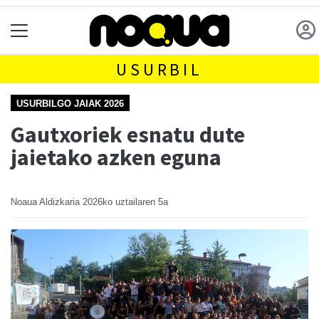
USURBIL
USURBILGO JAIAK 2026
Gautxoriek esnatu dute
jaietako azken eguna
Noaua Aldizkaria
2026ko uztailaren 5a