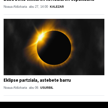
Noaua Aldizkaria
abu 27, 14:00
KALEZAR
Eklipse partziala, astebete barru
Noaua Aldizkaria
abu 06
USURBIL