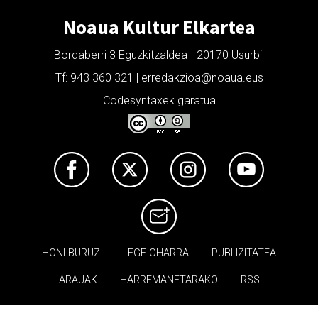
Noaua Kultur Elkartea
Bordaberri 3 Eguzkitzaldea - 20170 Usurbil
Tf: 943 360 321 | erredakzioa@noaua.eus
Codesyntaxek garatua
HONI BURUZ
LEGE OHARRA
PUBLIZITATEA
ARAUAK
HARREMANETARAKO
RSS