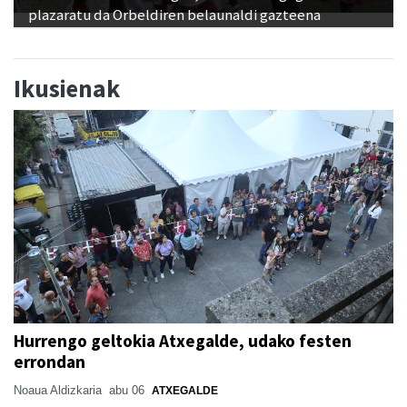
plazaratu da Orbeldiren belaunaldi gazteena
Ikusienak
Hurrengo geltokia Atxegalde, udako festen
errondan
Noaua Aldizkaria
abu 06
ATXEGALDE