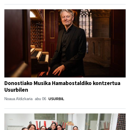
Donostiako Musika Hamabostaldiko kontzertua
Usurbilen
Noaua Aldizkaria
abu 06
USURBIL