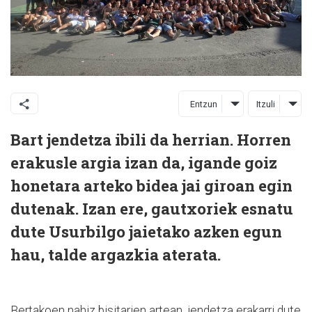
Entzun
Itzuli
Bart jendetza ibili da herrian. Horren
erakusle argia izan da, igande goiz
honetara arteko bidea jai giroan egin
dutenak. Izan ere, gautxoriek esnatu
dute Usurbilgo jaietako azken egun
hau, talde argazkia aterata.
Bertakoen nahiz bisitarien artean, jendetza erakarri dute