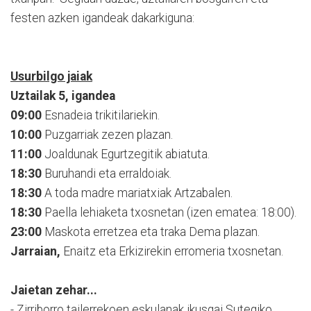
festen azken igandeak dakarkiguna:
Usurbilgo jaiak
Uztailak 5, igandea
09:00
Esnadeia trikitilariekin.
10:00
Puzgarriak zezen plazan.
11:00
Joaldunak Egurtzegitik abiatuta.
18:30
Buruhandi eta erraldoiak.
18:30
A toda madre mariatxiak Artzabalen.
18:30
Paella lehiaketa txosnetan (izen ematea: 18:00).
23:00
Maskota erretzea eta traka Dema plazan.
Jarraian,
Enaitz eta Erkizirekin erromeria txosnetan.
Jaietan zehar...
- Zirriborro tailerrekoen eskulanak ikusgai Sutegiko