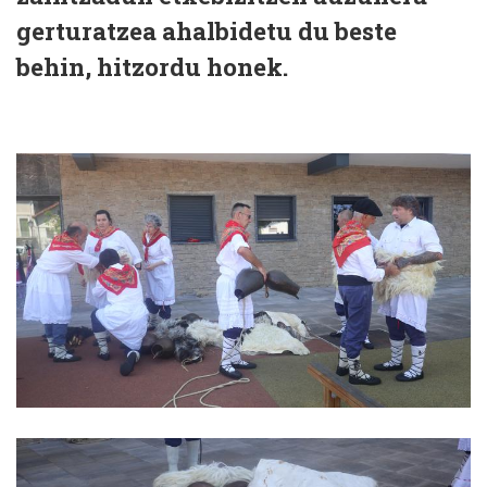
gerturatzea ahalbidetu du beste
behin, hitzordu honek.