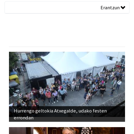
Erantzun
Hurrengo geltokia Atxegalde, udako festen
errondan