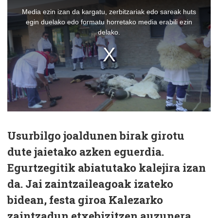
Usurbilgo joaldunen birak girotu
dute jaietako azken eguerdia.
Egurtzegitik abiatutako kalejira izan
da. Jai zaintzaileagoak izateko
bidean, festa giroa Kalezarko
zaintzadun etxebizitzen auzunera