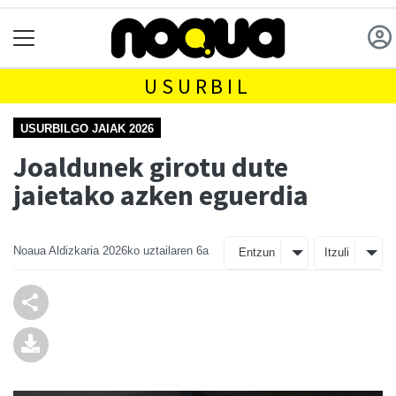
USURBIL
USURBILGO JAIAK 2026
Joaldunek girotu dute
jaietako azken eguerdia
Noaua Aldizkaria
2026ko uztailaren 6a
Entzun
Itzuli