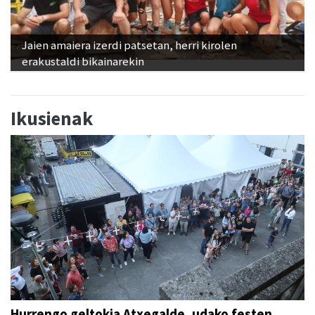
Jaien amaiera izerdi patsetan, herri kirolen
erakustaldi bikainarekin
Ikusienak
Hurrengo geltokia Atxegalde, udako festen