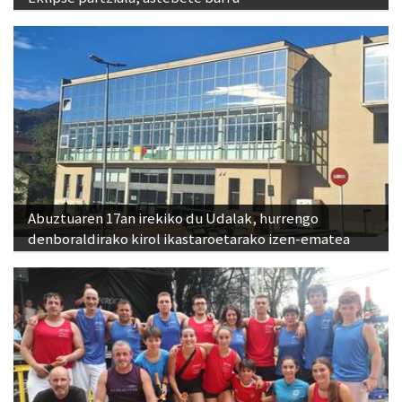
Abuztuaren 17an irekiko du Udalak, hurrengo
denboraldirako kirol ikastaroetarako izen-ematea