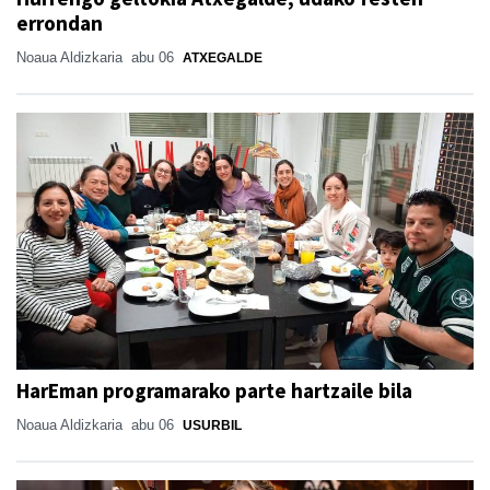
errondan
Noaua Aldizkaria
abu 06
ATXEGALDE
HarEman programarako parte hartzaile bila
Noaua Aldizkaria
abu 06
USURBIL