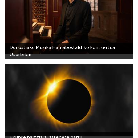
Donostiako Musika Hamabostaldiko kontzertua
Usurbilen
Eklipse partziala, astebete barru