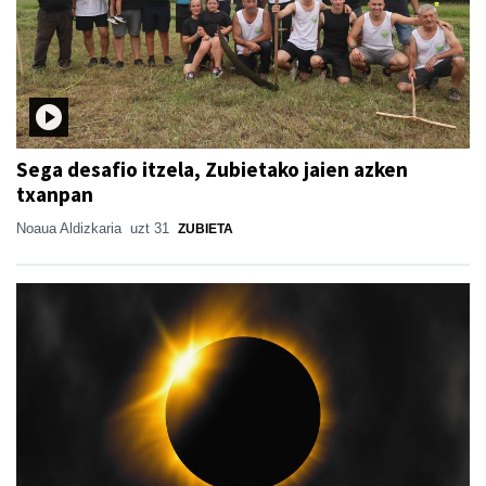
Sega desafio itzela, Zubietako jaien azken
txanpan
Noaua Aldizkaria
uzt 31
ZUBIETA