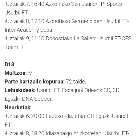
-Uztailak 7, 16:40 Azkoitiako San Juanen: Pl Sports-
Usurbil FT.
-Uztailak 8, 17:10 Azpeitiako Garmendipen: Usurbil FT-
Inter Academy Dubai
-Uztailak 9, 11:10 Donostiako La Sallen: Usurbil FT-CFS
Team B
B18
Multzoa:
M.
Parte hartzaile kopurua:
72 talde.
Lehiakideak:
Usurbil FT, Espagnol Orleans CD, CD
Eguzki, DNA Soccer.
Neurketak:
-Uztailak 6, 20:00 Lezoko Plazetan: CD Eguzki-Usurbil
FT
-Uztailak 8, 18:20 Idiazabalgo Arizkorretan: Usurbil FT-