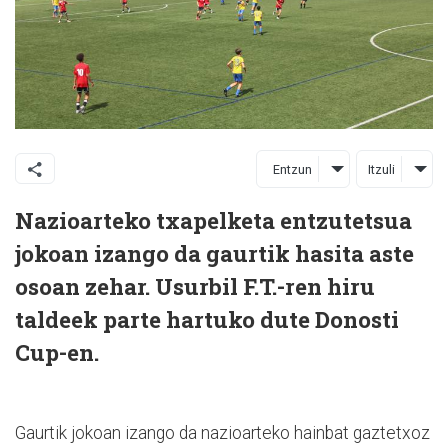
Entzun
Itzuli
Nazioarteko txapelketa entzutetsua
jokoan izango da gaurtik hasita aste
osoan zehar. Usurbil F.T.-ren hiru
taldeek parte hartuko dute Donosti
Cup-en.
Gaurtik jokoan izango da nazioarteko hainbat gaztetxoz