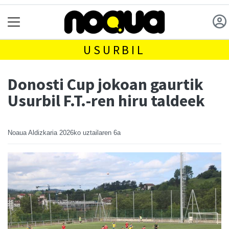
USURBIL
Donosti Cup jokoan gaurtik
Usurbil F.T.-ren hiru taldeek
Noaua Aldizkaria
2026ko uztailaren 6a