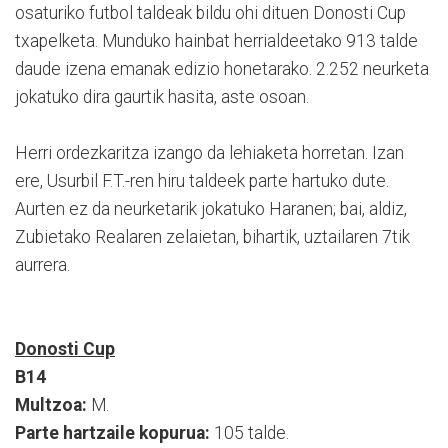
osaturiko futbol taldeak bildu ohi dituen Donosti Cup
txapelketa. Munduko hainbat herrialdeetako 913 talde
daude izena emanak edizio honetarako. 2.252 neurketa
jokatuko dira gaurtik hasita, aste osoan.
Herri ordezkaritza izango da lehiaketa horretan. Izan
ere, Usurbil F.T.-ren hiru taldeek parte hartuko dute.
Aurten ez da neurketarik jokatuko Haranen; bai, aldiz,
Zubietako Realaren zelaietan, bihartik, uztailaren 7tik
aurrera.
Donosti Cup
B14
Multzoa:
M.
Parte hartzaile kopurua:
105 talde.