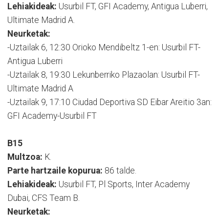
Lehiakideak:
Usurbil FT, GFI Academy, Antigua Luberri,
Ultimate Madrid A.
Neurketak:
-Uztailak 6, 12:30 Orioko Mendibeltz 1-en: Usurbil FT-
Antigua Luberri
-Uztailak 8, 19:30 Lekunberriko Plazaolan: Usurbil FT-
Ultimate Madrid A
-Uztailak 9, 17:10 Ciudad Deportiva SD Eibar Areitio 3an:
GFI Academy-Usurbil FT
B15
Multzoa:
K.
Parte hartzaile kopurua:
86 talde.
Lehiakideak:
Usurbil FT, Pl Sports, Inter Academy
Dubai, CFS Team B.
Neurketak: