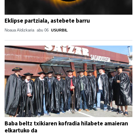
Eklipse partziala, astebete barru
Noaua Aldizkaria
abu 06
USURBIL
Baba beltz txikiaren kofradia hilabete amaieran
elkartuko da