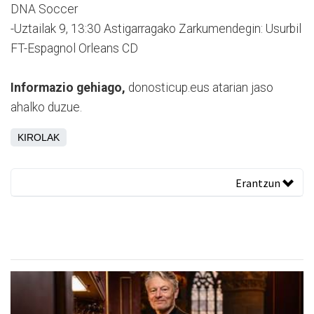
DNA Soccer
-Uztailak 9, 13:30 Astigarragako Zarkumendegin: Usurbil
FT-Espagnol Orleans CD
Informazio gehiago,
donosticup.eus atarian jaso
ahalko duzue.
KIROLAK
Erantzun