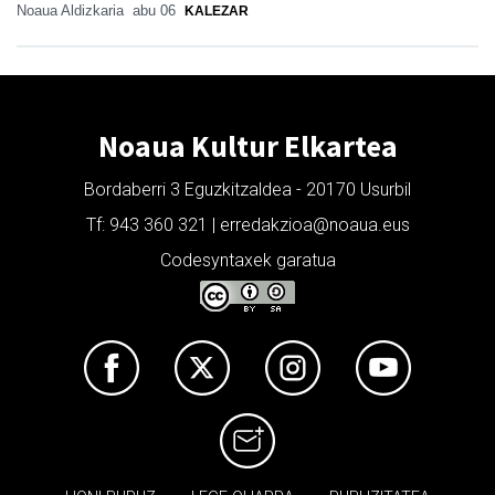
Noaua Aldizkaria
abu 06
KALEZAR
Noaua Kultur Elkartea
Bordaberri 3 Eguzkitzaldea - 20170 Usurbil
Tf: 943 360 321 | erredakzioa@noaua.eus
Codesyntaxek garatua