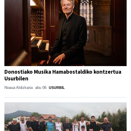
Donostiako Musika Hamabostaldiko kontzertua
Usurbilen
Noaua Aldizkaria
abu 06
USURBIL