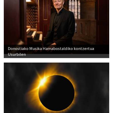
Donostiako Musika Hamabostaldiko kontzertua
Usurbilen