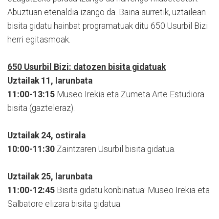
Abuztuan etenaldia izango da. Baina aurretik, uztailean
bisita gidatu hainbat programatuak ditu 650 Usurbil Bizi
herri egitasmoak.
650 Usurbil Bizi: datozen bisita gidatuak
Uztailak 11, larunbata
11:00-13:15
Museo Irekia eta Zumeta Arte Estudiora
bisita (gazteleraz).
Uztailak 24, ostirala
10:00-11:30
Zaintzaren Usurbil bisita gidatua.
Uztailak 25, larunbata
11:00-12:45
Bisita gidatu konbinatua: Museo Irekia eta
Salbatore elizara bisita gidatua.