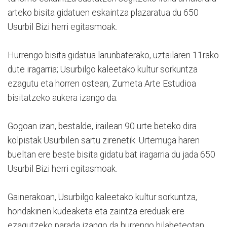
arteko bisita gidatuen eskaintza plazaratua du 650
Usurbil Bizi herri egitasmoak.
Hurrengo bisita gidatua larunbaterako, uztailaren 11rako
dute iragarria; Usurbilgo kaleetako kultur sorkuntza
ezagutu eta horren ostean, Zumeta Arte Estudioa
bisitatzeko aukera izango da.
Gogoan izan, bestalde, irailean 90 urte beteko dira
kolpistak Usurbilen sartu zirenetik. Urtemuga haren
bueltan ere beste bisita gidatu bat iragarria du jada 650
Usurbil Bizi herri egitasmoak.
Gainerakoan, Usurbilgo kaleetako kultur sorkuntza,
hondakinen kudeaketa eta zaintza ereduak ere
ezagutzeko parada izango da hurrengo hilabeteotan.