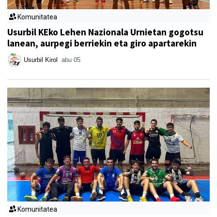
Komunitatea
Usurbil KEko Lehen Nazionala Urnietan gogotsu
lanean, aurpegi berriekin eta giro apartarekin
Usurbil Kirol
abu 05
Komunitatea