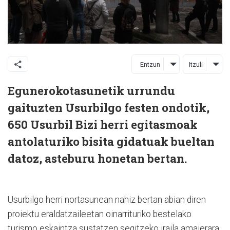
Entzun
Itzuli
Egunerokotasunetik urrundu
gaituzten Usurbilgo festen ondotik,
650 Usurbil Bizi herri egitasmoak
antolaturiko bisita gidatuak bueltan
datoz, asteburu honetan bertan.
Usurbilgo herri nortasunean nahiz bertan abian diren
proiektu eraldatzaileetan oinarrituriko bestelako
turismo eskaintza sustatzen segitzeko iraila amaierara