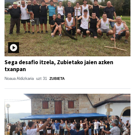
Sega desafio itzela, Zubietako jaien azken
txanpan
Noaua Aldizkaria
uzt 31
ZUBIETA