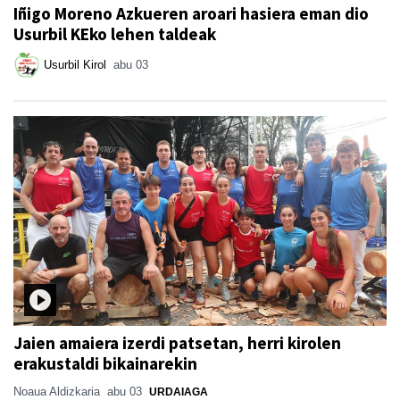
Iñigo Moreno Azkueren aroari hasiera eman dio
Usurbil KEko lehen taldeak
Usurbil Kirol
abu 03
Jaien amaiera izerdi patsetan, herri kirolen
erakustaldi bikainarekin
Noaua Aldizkaria
abu 03
URDAIAGA