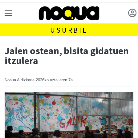
USURBIL
Jaien ostean, bisita gidatuen
itzulera
Noaua Aldizkaria
2026ko uztailaren 7a