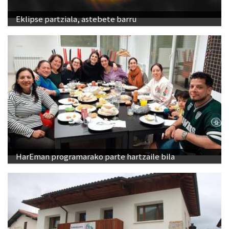
Eklipse partziala, astebete barru
HarEman programarako parte hartzaile bila