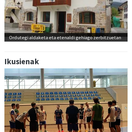
Ordutegi aldaketa eta etenaldi gehiago zerbitzuetan
Ikusienak