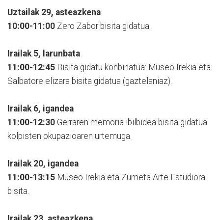
Uztailak 29, asteazkena
10:00-11:00
Zero Zabor bisita gidatua.
Irailak 5, larunbata
11:00-12:45
Bisita gidatu konbinatua: Museo Irekia eta
Salbatore elizara bisita gidatua (gaztelaniaz).
Irailak 6, igandea
11:00-12:30
Gerraren memoria ibilbidea bisita gidatua:
kolpisten okupazioaren urtemuga.
Irailak 20, igandea
11:00-13:15
Museo Irekia eta Zumeta Arte Estudiora
bisita.
Irailak 23, asteazkena