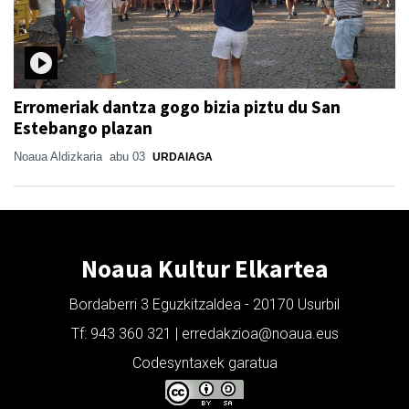
Erromeriak dantza gogo bizia piztu du San
Estebango plazan
Noaua Aldizkaria
abu 03
URDAIAGA
Noaua Kultur Elkartea
Bordaberri 3 Eguzkitzaldea - 20170 Usurbil
Tf: 943 360 321 | erredakzioa@noaua.eus
Codesyntaxek garatua