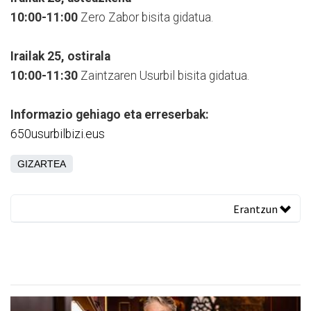
10:00-11:00
Zero Zabor bisita gidatua.
Irailak 25, ostirala
10:00-11:30
Zaintzaren Usurbil bisita gidatua.
Informazio gehiago eta erreserbak:
650usurbilbizi.eus
GIZARTEA
Erantzun