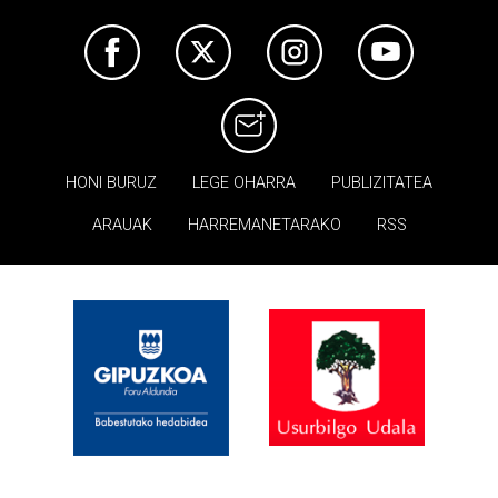
HONI BURUZ
LEGE OHARRA
PUBLIZITATEA
ARAUAK
HARREMANETARAKO
RSS