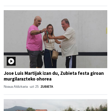
Jose Luis Martijak izan du, Zubieta festa giroan
murgilarazteko ohorea
Noaua Aldizkaria
uzt 25
ZUBIETA