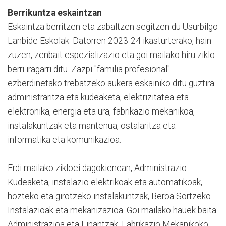
Berrikuntza eskaintzan
Eskaintza berritzen eta zabaltzen segitzen du Usurbilgo
Lanbide Eskolak. Datorren 2023-24 ikasturterako, hain
zuzen, zenbait espezializazio eta goi mailako hiru ziklo
berri iragarri ditu. Zazpi "familia profesional"
ezberdinetako trebatzeko aukera eskainiko ditu guztira:
administraritza eta kudeaketa, elektrizitatea eta
elektronika, energia eta ura, fabrikazio mekanikoa,
instalakuntzak eta mantenua, ostalaritza eta
informatika eta komunikazioa.
Erdi mailako zikloei dagokienean, Administrazio
Kudeaketa, instalazio elektrikoak eta automatikoak,
hozteko eta girotzeko instalakuntzak, Beroa Sortzeko
Instalazioak eta mekanizazioa. Goi mailako hauek baita:
Administrazioa eta Finantzak, Fabrikazio Mekanikoko