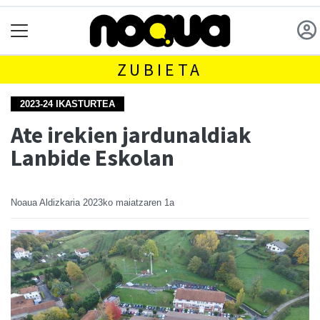
ZUBIETA
2023-24 IKASTURTEA
Ate irekien jardunaldiak
Lanbide Eskolan
Noaua Aldizkaria
2023ko maiatzaren 1a