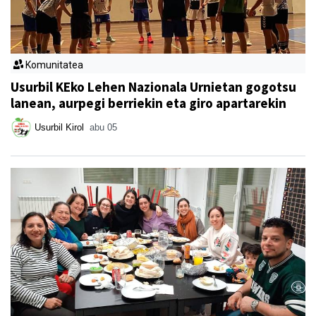
Komunitatea
Usurbil KEko Lehen Nazionala Urnietan gogotsu
lanean, aurpegi berriekin eta giro apartarekin
Usurbil Kirol
abu 05