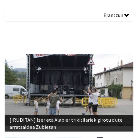
Erantzun
[IRUDITAN] Izer eta Alabier trikitilariek girotu dute
arratsaldea Zubietan