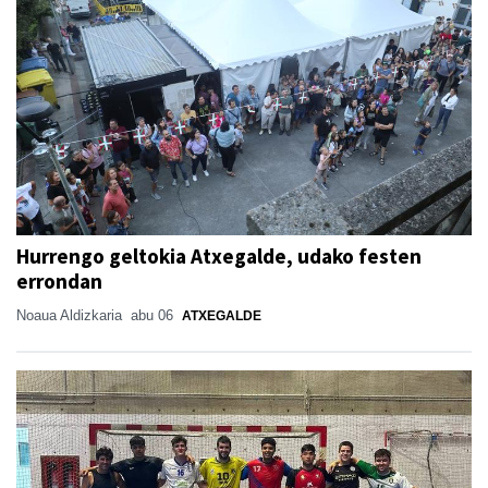
Hurrengo geltokia Atxegalde, udako festen
errondan
Noaua Aldizkaria
abu 06
ATXEGALDE