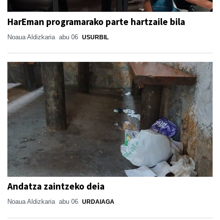
HarEman programarako parte hartzaile bila
Noaua Aldizkaria
abu 06
USURBIL
Andatza zaintzeko deia
Noaua Aldizkaria
abu 06
URDAIAGA