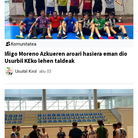
Komunitatea
Iñigo Moreno Azkueren aroari hasiera eman dio
Usurbil KEko lehen taldeak
Usurbil Kirol
abu 03