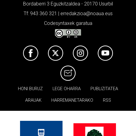
Bordaberri 3 Eguzkitzaldea - 20170 Usurbil
Tf: 943 360 321 | erredakzioa@noaua.eus
Codesyntaxek garatua
HONI BURUZ
LEGE OHARRA
PUBLIZITATEA
ARAUAK
HARREMANETARAKO
RSS