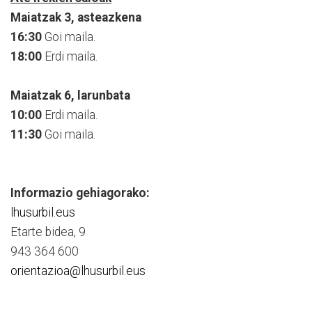
Maiatzak 3, asteazkena
16:30
Goi maila.
18:00
Erdi maila.
Maiatzak 6, larunbata
10:00
Erdi maila.
11:30
Goi maila.
Informazio gehiagorako:
lhusurbil.eus
Etarte bidea, 9
943 364 600
orientazioa@lhusurbil.eus