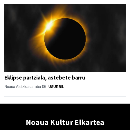
Eklipse partziala, astebete barru
Noaua Aldizkaria
abu 06
USURBIL
Noaua Kultur Elkartea