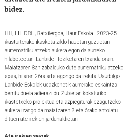
bidez.
HH, LH, DBH, Batxilergoa, Haur Eskola... 2023-25
ikasturterako ikasketa ziklo hauetan guztietan
aurrematrikulatzeko aukera egon da aurreko
hilabeteetan. Lanbide Heziketaren txanda orain.
Maiatzaren 8an zabalduko dute aurrematrikulatzeko
epea, hilaren 26ra arte egongo da irekita. Usurbilgo
Lanbide Eskolak udazkenetik aurrerako eskaintza
berritu duela adierazi du. Zubietan kokaturiko
ikastetxeko proiektua eta azpiegiturak ezagutzeko
aukera izango da maiatzaren 3 eta 6rako antolatu
dituen ate irekien jardunaldietan.
Ate irekien saioak