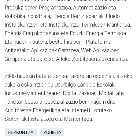
Produkzioaren Programazioa, Automatizazio eta
Robotika Industriala, Energia Berriztagarriak, Fluido
Instalakuntzen eta Instalakuntza Termikoen Mantenua,
Energia Eraginkortasuna eta Eguzki Energia Termikoa.
Eta hauekin batera, beste hiru berri; Plataforma
Anitzetako Aplikazioak Garatzea, Web Aplikazioen
Garapena eta Jatetxe Arloko Zerbitzuen Zuzendaritza.
Ziklo hauekin batera, zenbait alorretan espezializatzeko
aukera eskaintzen du Usurbilgo Lanbide Eskolak;
Industria-Mantentzearen Digitalizazioan. Modalitate
honetan beste bi espezializazio berri iragarri ditu;
Auditoretza Energetikoa eta Interneti Lotutako
Sistemak Instalatzea eta Mantentzea.
HEZKUNTZA
ZUBIETA