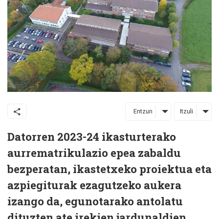
Entzun
Itzuli
Datorren 2023-24 ikasturterako
aurrematrikulazio epea zabaldu
bezperatan, ikastetxeko proiektua eta
azpiegiturak ezagutzeko aukera
izango da, egunotarako antolatu
dituzten ate irekien jardunaldien