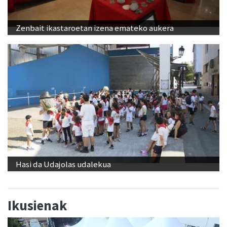
Zenbait ikastaroetan izena emateko aukera
Hasi da Udajolas udalekua
Ikusienak