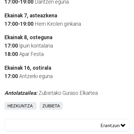
17:00-19:00
Dantzen eguna.
Ekainak 7, asteazkena
17:00-19:00
Herri Kirolen ginkana.
Ekainak 8, osteguna
17:00
Ipuin kontalaria.
18:00
Apar Festa.
Ekainak 16, ostirala
17:00
Antzerki eguna.
Antolatzailea:
Zubietako Guraso Elkartea.
HEZKUNTZA
ZUBIETA
Erantzun