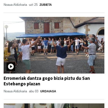
Noaua Aldizkaria
uzt 25
ZUBIETA
Erromeriak dantza gogo bizia piztu du San
Estebango plazan
Noaua Aldizkaria
abu 03
URDAIAGA