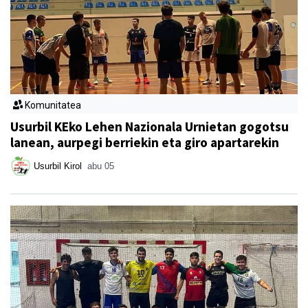
Komunitatea
Usurbil KEko Lehen Nazionala Urnietan gogotsu
lanean, aurpegi berriekin eta giro apartarekin
Usurbil Kirol
abu 05