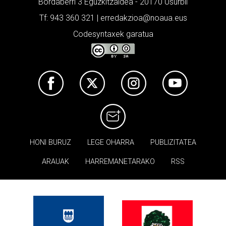
Bordaberri 3 Eguzkitzaldea - 20170 Usurbil
Tf: 943 360 321 | erredakzioa@noaua.eus
Codesyntaxek garatua
HONI BURUZ
LEGE OHARRA
PUBLIZITATEA
ARAUAK
HARREMANETARAKO
RSS