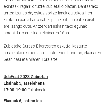
ekintzak iragarri dituzte Zubietako plazan. Dantzarako
tartea izango da, eskuz sortze lanak egitekoa, herri
kiroletan parte hartu nahiz ipuin kontalari baten bisita
ere izango dute. Antzerkiari eskainitako egunak
borobilduko du zikloa ekainaren 16an.
Zubietako Guraso Elkartearen eskutik, ikasturte
amaierako ekimen astea astelehen honetan, ekainaren
5ean hasi eta hilaren 16ra arte.
UdaFest 2023 Zubietan
Ekainak 5, astelehena
17:00-19:00
Eskulanak.
Ekainak 6, asteartea