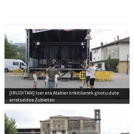
[IRUDITAN] Izer eta Alabier trikitilariek girotu dute
arratsaldea Zubietan