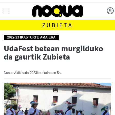
ZUBIETA
2022-23 IKASTURTE AMAIERA
UdaFest betean murgilduko
da gaurtik Zubieta
Noaua Aldizkaria
2023ko ekainaren 5a