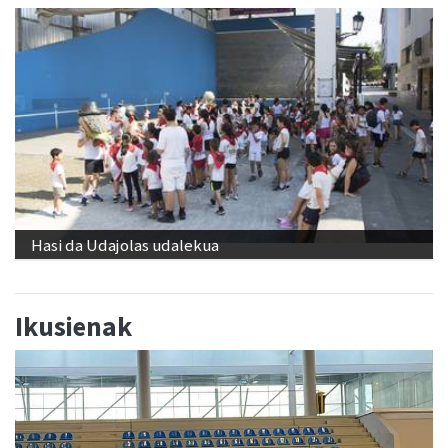
Hasi da Udajolas udalekua
Ikusienak