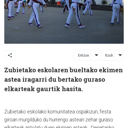
Entzun
Itzuli
Zubietako eskolaren bueltako ekimen
astea iragarri du bertako guraso
elkarteak gaurtik hasita.
Zubietako eskolako komunitatea ospakizun, festa
giroan murgilduko du hurrengo astean zehar guraso
elkarteak antolatu duen ekimen asteak. Denetariko