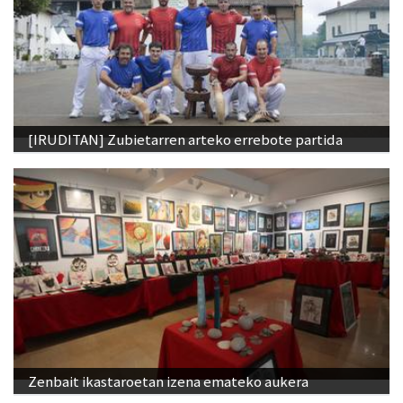
[IRUDITAN] Zubietarren arteko errebote partida
Zenbait ikastaroetan izena emateko aukera