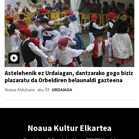
Astelehenik ez Urdaiagan, dantzarako gogo biziz
plazaratu da Orbeldiren belaunaldi gazteena
Noaua Aldizkaria
abu 03
URDAIAGA
Noaua Kultur Elkartea