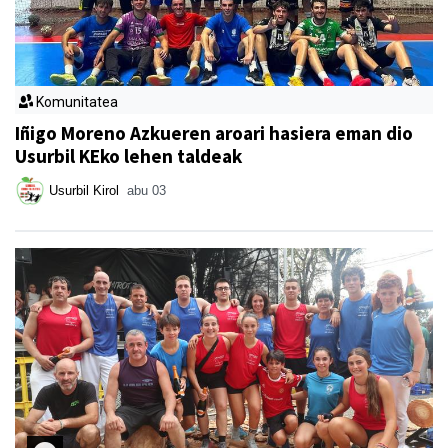
Komunitatea
Iñigo Moreno Azkueren aroari hasiera eman dio
Usurbil KEko lehen taldeak
Usurbil Kirol
abu 03