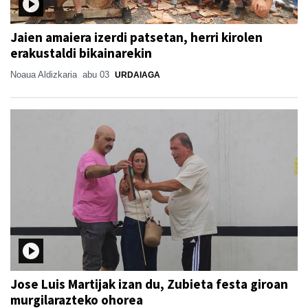
Jaien amaiera izerdi patsetan, herri kirolen
erakustaldi bikainarekin
Noaua Aldizkaria
abu 03
URDAIAGA
Jose Luis Martijak izan du, Zubieta festa giroan
murgilarazteko ohorea