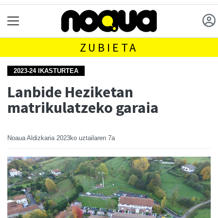
ZUBIETA
2023-24 IKASTURTEA
Lanbide Heziketan
matrikulatzeko garaia
Noaua Aldizkaria
2023ko uztailaren 7a