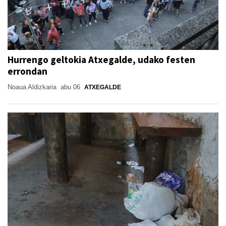
Hurrengo geltokia Atxegalde, udako festen
errondan
Noaua Aldizkaria
abu 06
ATXEGALDE