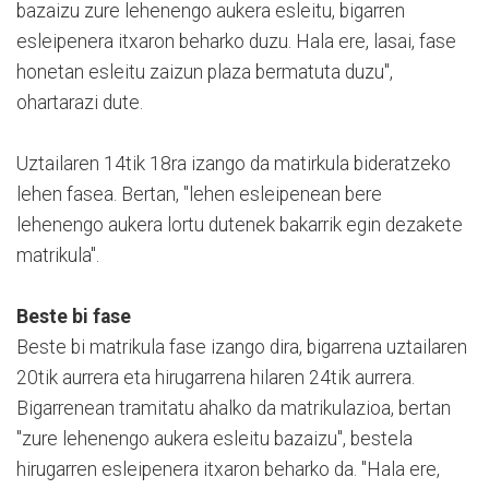
bazaizu zure lehenengo aukera esleitu, bigarren
esleipenera itxaron beharko duzu. Hala ere, lasai, fase
honetan esleitu zaizun plaza bermatuta duzu",
ohartarazi dute.
Uztailaren 14tik 18ra izango da matirkula bideratzeko
lehen fasea. Bertan, "lehen esleipenean bere
lehenengo aukera lortu dutenek bakarrik egin dezakete
matrikula".
Beste bi fase
Beste bi matrikula fase izango dira, bigarrena uztailaren
20tik aurrera eta hirugarrena hilaren 24tik aurrera.
Bigarrenean tramitatu ahalko da matrikulazioa, bertan
"zure lehenengo aukera esleitu bazaizu", bestela
hirugarren esleipenera itxaron beharko da. "Hala ere,