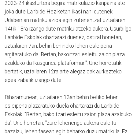
2023-24 ikasturtera begira matrikulazio kanpaina ate
joka dute Lanbide Heziketan ikasi nahi dutenek.
Udaberrian matrikulazioa egin zutenentzat uztailaren
14tik 18ra izango dute matrikulatzeko aukera. Usurbilgo
Lanbide Eskolak ohartarazi duenez, ostiral honetan,
uztailaren 7an, behin behineko lehen esleipena
argitaratuko da. Bertan, bakoitzari esleitu zaion plaza
azalduko da Ikasgunea plataforman". Une horretatik
bertatik, uztailaren 12ra arte alegazioak aurkezteko
epea zabalik izango dute.
Biharamunean, uztailaren 13an behin betiko lehen
esleipena plazaratuko duela ohartarazi du Lanbide
Eskolak. "Bertan, bakoitzari esleitu zaion plaza azalduko
da". Une horretan, "zure lehenengo aukera esleitu
bazaizu, lehen fasean egin beharko duzu matrikula. Ez