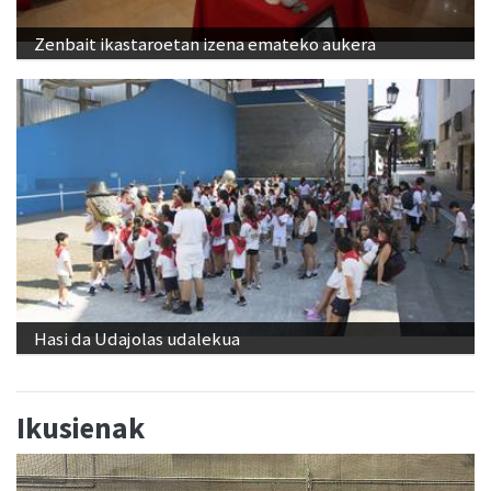
Zenbait ikastaroetan izena emateko aukera
Hasi da Udajolas udalekua
Ikusienak