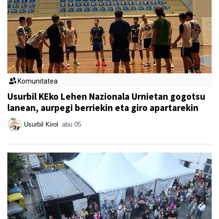
Komunitatea
Usurbil KEko Lehen Nazionala Urnietan gogotsu
lanean, aurpegi berriekin eta giro apartarekin
Usurbil Kirol
abu 05