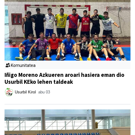
Komunitatea
Iñigo Moreno Azkueren aroari hasiera eman dio
Usurbil KEko lehen taldeak
Usurbil Kirol
abu 03