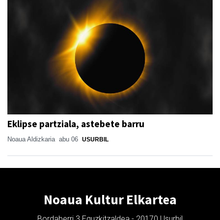
Eklipse partziala, astebete barru
Noaua Aldizkaria
abu 06
USURBIL
Noaua Kultur Elkartea
Bordaberri 3 Eguzkitzaldea - 20170 Usurbil