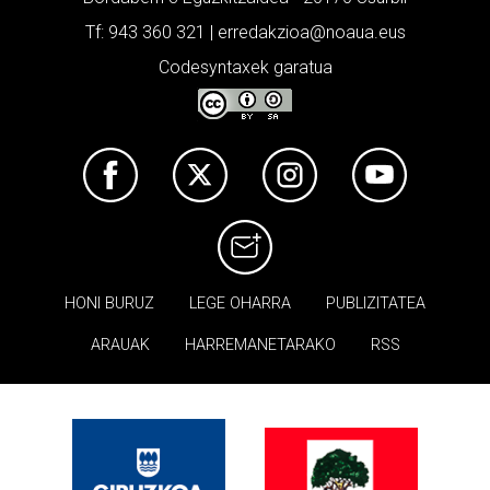
Tf: 943 360 321 | erredakzioa@noaua.eus
Codesyntaxek garatua
HONI BURUZ
LEGE OHARRA
PUBLIZITATEA
ARAUAK
HARREMANETARAKO
RSS