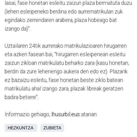
lasai, fase honetan esleitu zaizun plaza bermatuta duzu
(lehen esleipeneko berdina edo aurrematrikulan zuk
egindako zerrendaren arabera, plaza hobeago bat
izango da)".
Uztailaren 24tik aurrerako matrikulazioaren hirugarren
eta azken fasean bai, "hirugarren esleipenean esleitu
zaizun zikloan matrikulatu beharko zara (kasu honetan,
berdin da zure lehenengo aukera den edo ez). Plazarik
ez bazaizu esleitu, fase honetan beste ziklo batean
matrikulatu ahal izango zara, plazak libreak geratzen
badira betiere".
Informazio gehiago,
lhusurbil.eus
atarian.
HEZKUNTZA
ZUBIETA