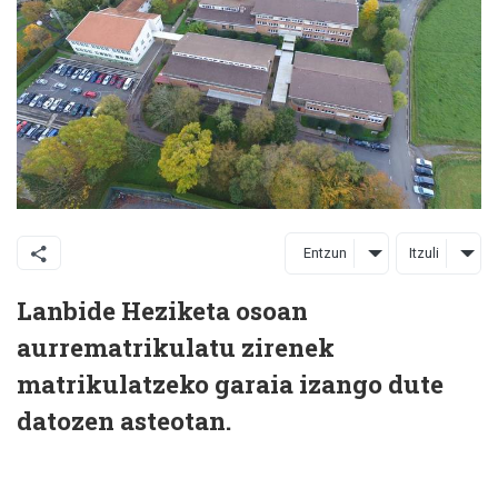
Entzun
Itzuli
Lanbide Heziketa osoan
aurrematrikulatu zirenek
matrikulatzeko garaia izango dute
datozen asteotan.