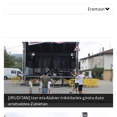
Erantzun
[IRUDITAN] Izer eta Alabier trikitilariek girotu dute
arratsaldea Zubietan