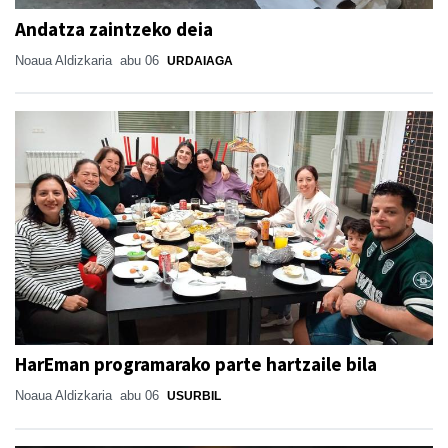
Andatza zaintzeko deia
Noaua Aldizkaria
abu 06
URDAIAGA
HarEman programarako parte hartzaile bila
Noaua Aldizkaria
abu 06
USURBIL