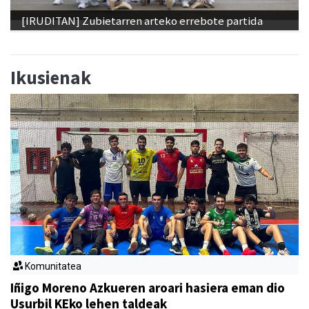
[IRUDITAN] Zubietarren arteko errebote partida
Ikusienak
Komunitatea
Iñigo Moreno Azkueren aroari hasiera eman dio
Usurbil KEko lehen taldeak