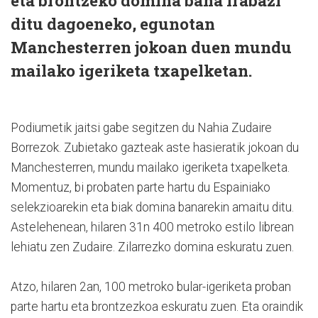
eta brontzeko domina bana irabazi
ditu dagoeneko, egunotan
Manchesterren jokoan duen mundu
mailako igeriketa txapelketan.
Podiumetik jaitsi gabe segitzen du Nahia Zudaire
Borrezok. Zubietako gazteak aste hasieratik jokoan du
Manchesterren, mundu mailako igeriketa txapelketa.
Momentuz, bi probaten parte hartu du Espainiako
selekzioarekin eta biak domina banarekin amaitu ditu.
Astelehenean, hilaren 31n 400 metroko estilo librean
lehiatu zen Zudaire. Zilarrezko domina eskuratu zuen.
Atzo, hilaren 2an, 100 metroko bular-igeriketa proban
parte hartu eta brontzezkoa eskuratu zuen. Eta oraindik