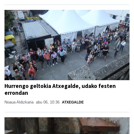
Hurrengo geltokia Atxegalde, udako festen
errondan
Noaua Aldizkaria
abu 06, 10:36
ATXEGALDE