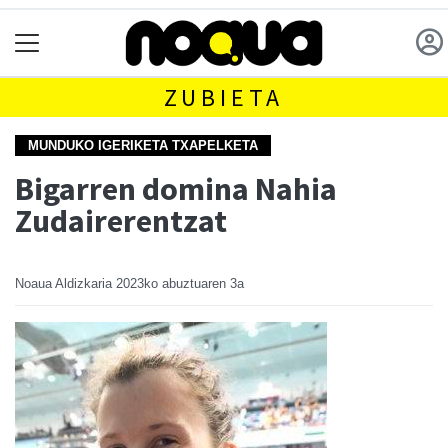
ZUBIETA
MUNDUKO IGERIKETA TXAPELKETA
Bigarren domina Nahia
Zudairerentzat
Noaua Aldizkaria
2023ko abuztuaren 3a