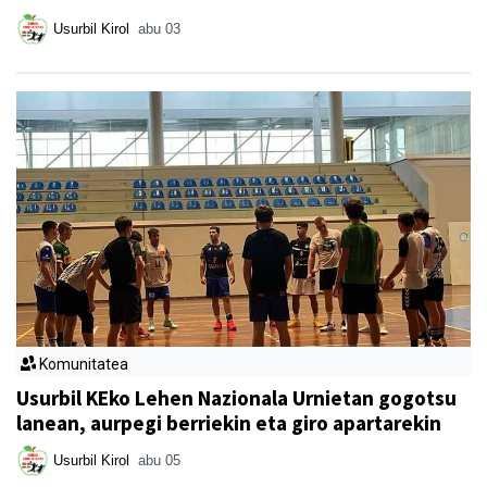
Usurbil Kirol
abu 03
Komunitatea
Usurbil KEko Lehen Nazionala Urnietan gogotsu
lanean, aurpegi berriekin eta giro apartarekin
Usurbil Kirol
abu 05