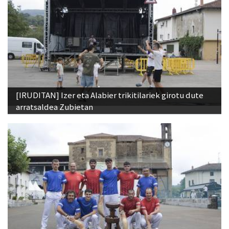
[IRUDITAN] Izer eta Alabier trikitilariek girotu dute
arratsaldea Zubietan