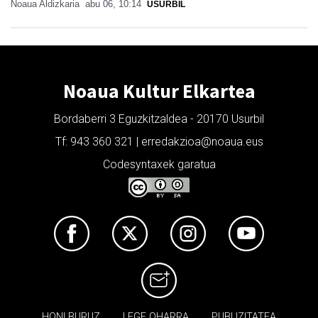
Noaua Aldizkaria
abu 06, 10:14
USURBIL
Noaua Kultur Elkartea
Bordaberri 3 Eguzkitzaldea - 20170 Usurbil
Tf: 943 360 321 | erredakzioa@noaua.eus
Codesyntaxek garatua
HONI BURUZ
LEGE OHARRA
PUBLIZITATEA