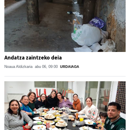
Andatza zaintzeko deia
Noaua Aldizkaria
abu 06, 09:00
URDAIAGA