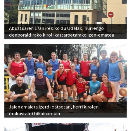
Abuztuaren 17an irekiko du Udalak, hurrengo
denboraldirako kirol ikastaroetarako izen-ematea
Jaien amaiera izerdi patsetan, herri kirolen
erakustaldi bikainarekin