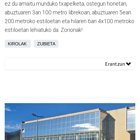
ez du amaitu munduko txapelketa; ostegun honetan,
abuztuaren 3an 100 metro librekoan, abuztuaren 5ean
200 metroko estiloetan eta hilaren 6an 4x100 metroko
estiloetan lehiatuko da. Zorionak!
KIROLAK
ZUBIETA
Erantzun