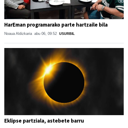
HarEman programarako parte hartzaile bila
Noaua Aldizkaria
abu 06, 09:52
USURBIL
Eklipse partziala, astebete barru