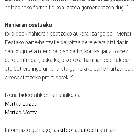
nolabaiteko forma fisikoa izatea gomendatzen dugu".
Nahieran osatzeko
Ibilbideok nahieran osatzeko aukera izango da. "Mendi
Festako parte-hartzaile bakoitza bere erara bizi dadin
nahi dugu, eta mendira joan dadin, korrika, jauzi, oinez…
bere erritmoan, bakarka, bikoteka, familian edo taldean,
eta betiere ingurumena eta gainerako parte-hartzaileak
errespetatzeko premisarekin".
Izena bideotatik eman ahalko da:
Martxa Luzea
Martxa Motza
Informazio gehiago,
lasarteoriatrail.com
atarian.