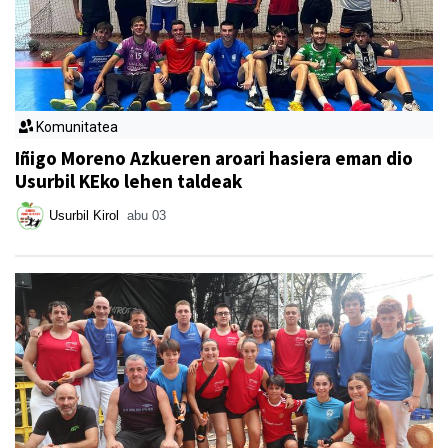
Komunitatea
Iñigo Moreno Azkueren aroari hasiera eman dio
Usurbil KEko lehen taldeak
Usurbil Kirol
abu 03