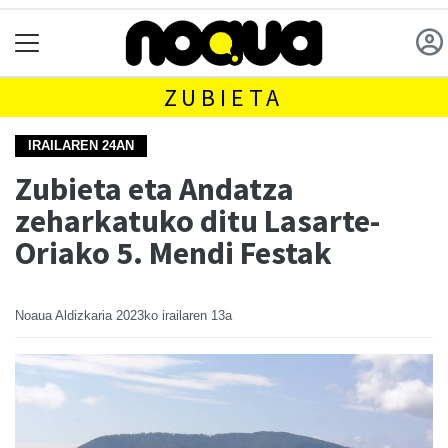
ZUBIETA
IRAILAREN 24AN
Zubieta eta Andatza
zeharkatuko ditu Lasarte-
Oriako 5. Mendi Festak
Noaua Aldizkaria
2023ko irailaren 13a