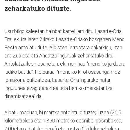
zeharkatuko dituzte.
Usurbilgo kaleetan hainbat kartel jarri ditu Lasarte-Oria
Trailek. Irailaren 24rako Lasarte-Oriako bosgarren Mendi
Festa antolatu dute. Albistea lerrootara dakarkigu, izan
ere Zubieta eta Andatza inguruak zeharkatuko ditu.
Antolatzaileen esanetan, ekimen hau "mendiko jarduera
ludiko bat da". Helburua, "mendiko kirol osasungarri ez
lehiakorra bultzatzea, Lasarte-Oria inguruko natur
ingurunea ezagutaraztea eta herriko merkataritza
dinamizatzea" da.
Aipatu moduan, bi martxa antolatu dituzte; luzea (26,5
kilometrokoa eta 1.350 metroko desnibel positibokoa,
7:00etan abiatuko dena) eta motza (15 kilometrokoa