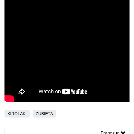
KIROLAK
ZUBIETA
Erantzun