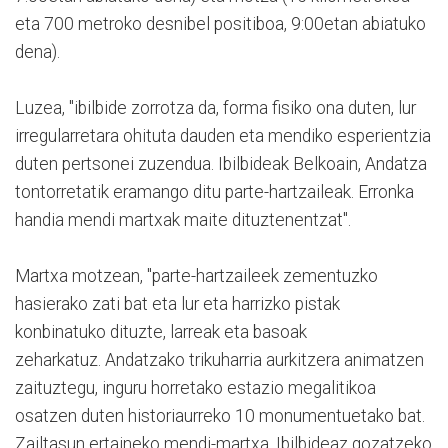
eta 700 metroko desnibel positiboa, 9:00etan abiatuko
dena).
Luzea, "ibilbide zorrotza da, forma fisiko ona duten, lur
irregularretara ohituta dauden eta mendiko esperientzia
duten pertsonei zuzendua. Ibilbideak Belkoain, Andatza
tontorretatik eramango ditu parte-hartzaileak. Erronka
handia mendi martxak maite dituztenentzat".
Martxa motzean, "parte-hartzaileek zementuzko
hasierako zati bat eta lur eta harrizko pistak
konbinatuko dituzte, larreak eta basoak
zeharkatuz. Andatzako trikuharria aurkitzera animatzen
zaituztegu, inguru horretako estazio megalitikoa
osatzen duten historiaurreko 10 monumentuetako bat.
Zailtasun ertaineko mendi-martxa. Ibilbideaz gozatzeko