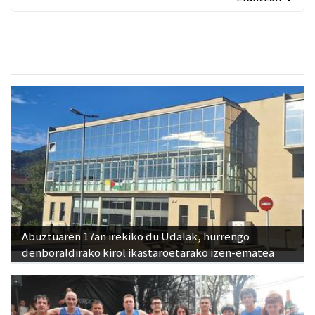
Abuztuaren 17an irekiko du Udalak, hurrengo
denboraldirako kirol ikastaroetarako izen-ematea