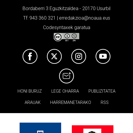
Bordaberri 3 Eguzkitzaldea - 20170 Usurbil
Tf: 943 360 321 | erredakzioa@noaua.eus
Codesyntaxek garatua
HONI BURUZ
LEGE OHARRA
PUBLIZITATEA
ARAUAK
HARREMANETARAKO
RSS