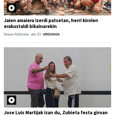
Jaien amaiera izerdi patsetan, herri kirolen
erakustaldi bikainarekin
Noaua Aldizkaria
abu 03
URDAIAGA
Jose Luis Martijak izan du, Zubieta festa giroan