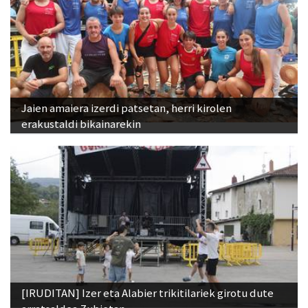
Jaien amaiera izerdi patsetan, herri kirolen
erakustaldi bikainarekin
[IRUDITAN] Izer eta Alabier trikitilariek girotu dute