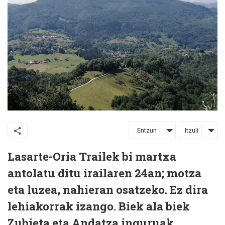
Entzun
Itzuli
Lasarte-Oria Trailek bi martxa
antolatu ditu irailaren 24an; motza
eta luzea, nahieran osatzeko. Ez dira
lehiakorrak izango. Biek ala biek
Zubieta eta Andatza inguruak