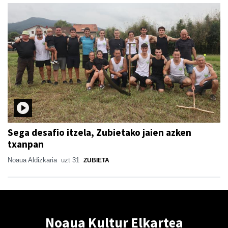
Sega desafio itzela, Zubietako jaien azken
txanpan
Noaua Aldizkaria
uzt 31
ZUBIETA
Noaua Kultur Elkartea