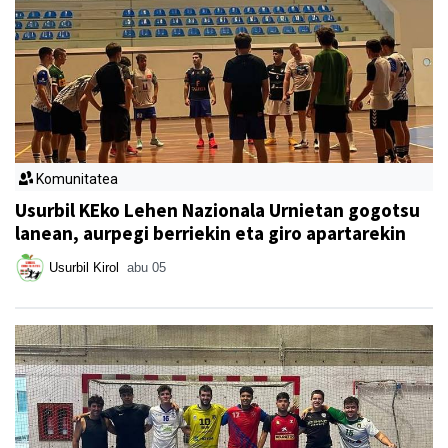
Komunitatea
Usurbil KEko Lehen Nazionala Urnietan gogotsu
lanean, aurpegi berriekin eta giro apartarekin
Usurbil Kirol
abu 05