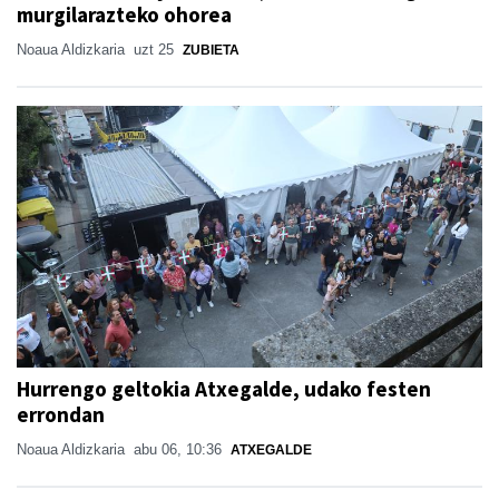
murgilarazteko ohorea
Noaua Aldizkaria
uzt 25
ZUBIETA
Hurrengo geltokia Atxegalde, udako festen
errondan
Noaua Aldizkaria
abu 06, 10:36
ATXEGALDE