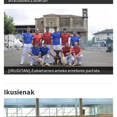
arratsaldea Zubietan
[IRUDITAN] Zubietarren arteko errebote partida
Ikusienak