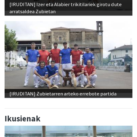
[IRUDITAN] Izer eta Alabier trikitilariek girotu dute
arratsaldea Zubietan
[IRUDITAN] Zubietarren arteko errebote partida
Ikusienak