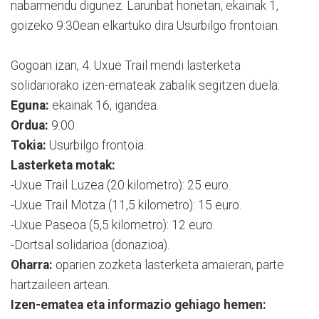
nabarmendu digunez. Larunbat honetan, ekainak 1,
goizeko 9:30ean elkartuko dira Usurbilgo frontoian.
Gogoan izan, 4. Uxue Trail mendi lasterketa
solidariorako izen-emateak zabalik segitzen duela:
Eguna:
ekainak 16, igandea.
Ordua:
9:00.
Tokia:
Usurbilgo frontoia.
Lasterketa motak:
-Uxue Trail Luzea (20 kilometro): 25 euro.
-Uxue Trail Motza (11,5 kilometro): 15 euro.
-Uxue Paseoa (5,5 kilometro): 12 euro.
-Dortsal solidarioa (donazioa).
Oharra:
oparien zozketa lasterketa amaieran, parte
hartzaileen artean.
Izen-ematea eta informazio gehiago hemen: