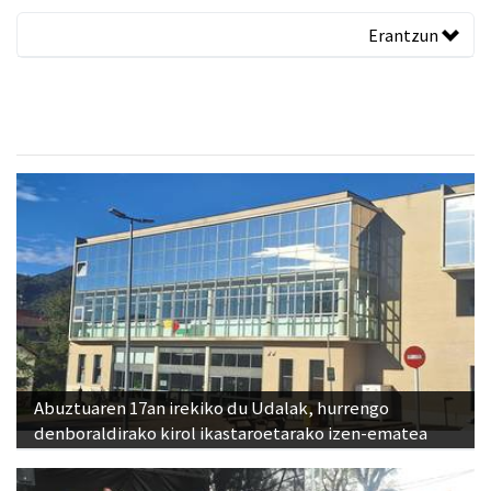
Erantzun
Abuztuaren 17an irekiko du Udalak, hurrengo
denboraldirako kirol ikastaroetarako izen-ematea