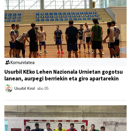
Komunitatea
Usurbil KEko Lehen Nazionala Urnietan gogotsu
lanean, aurpegi berriekin eta giro apartarekin
Usurbil Kirol
abu 05