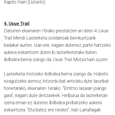
Kapito Harri (Ustaritz)
4. Uxue Trail
Datorren ekainaren 16rako prestatzen ari diren 4. Uxue
Trail Mendi Lasterketa solidarioak berrikuntzarik
badakar aurten. Izan ere, iragarri dutenez, parte hartzeko
aukera eskaintzen duten bi lasterketetako baten
ibilbidea berria izango da; Uxue Trail Motza hain zuzen.
Lasterketa motzeko ibilbidea berria izango da. Hobeto
ezagutzeko asmoz, hitzordu bat antolatu dute larunbat
honetarako, ekainaren 1erako. “Erritmo lasaian joango
gara”, iragarri dute deitzaileek. Helburua da lasterketan
izena eman ez dutenei ibilbidea probatzeko aukera
eskaintzea. “Eta batez ere neskei”, Irati Larrañagak