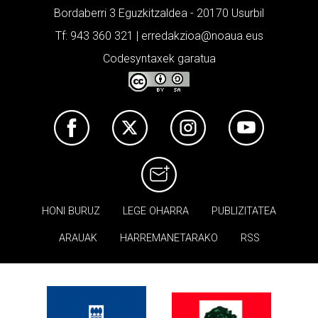
Bordaberri 3 Eguzkitzaldea - 20170 Usurbil
Tf: 943 360 321 | erredakzioa@noaua.eus
Codesyntaxek garatua
HONI BURUZ
LEGE OHARRA
PUBLIZITATEA
ARAUAK
HARREMANETARAKO
RSS