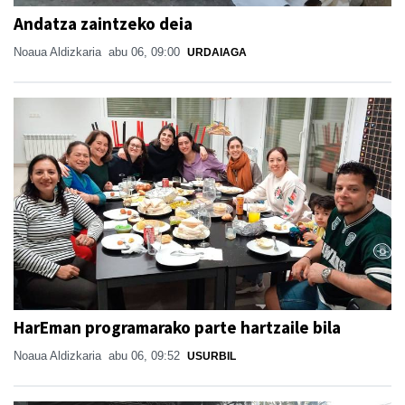
Andatza zaintzeko deia
Noaua Aldizkaria
abu 06, 09:00
URDAIAGA
HarEman programarako parte hartzaile bila
Noaua Aldizkaria
abu 06, 09:52
USURBIL