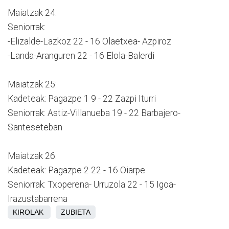
Maiatzak 24:
Seniorrak:
-Elizalde-Lazkoz 22 - 16 Olaetxea- Azpiroz
-Landa-Aranguren 22 - 16 Elola-Balerdi
Maiatzak 25:
Kadeteak: Pagazpe 1 9 - 22 Zazpi Iturri
Seniorrak: Astiz-Villanueba 19 - 22 Barbajero-
Santeseteban
Maiatzak 26:
Kadeteak: Pagazpe 2 22 - 16 Oiarpe
Seniorrak: Txoperena- Urruzola 22 - 15 Igoa-
Irazustabarrena
KIROLAK
ZUBIETA