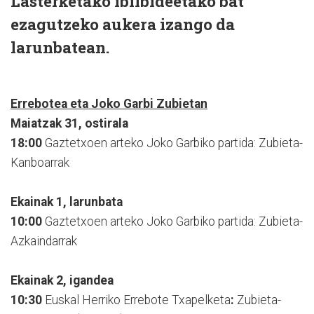
Lasterketako ibilbideetako bat
ezagutzeko aukera izango da
larunbatean.
Errebotea eta Joko Garbi Zubietan
Maiatzak 31, ostirala
18:00
Gaztetxoen arteko Joko Garbiko partida: Zubieta-
Kanboarrak
Ekainak 1, larunbata
10:00
Gaztetxoen arteko Joko Garbiko partida: Zubieta-
Azkaindarrak
Ekainak 2, igandea
10:30
Euskal Herriko Errebote Txapelketa
:
Zubieta-