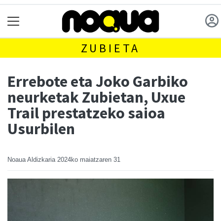
ZUBIETA
Errebote eta Joko Garbiko
neurketak Zubietan, Uxue
Trail prestatzeko saioa
Usurbilen
Noaua Aldizkaria
2024ko maiatzaren 31