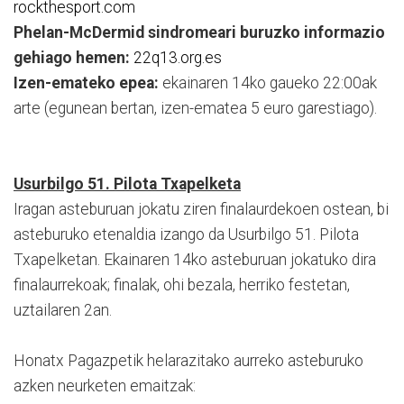
rockthesport.com
Phelan-McDermid sindromeari buruzko informazio
gehiago hemen:
22q13.org.es
Izen-emateko epea:
ekainaren 14ko gaueko 22:00ak
arte (egunean bertan, izen-ematea 5 euro garestiago).
Usurbilgo 51. Pilota Txapelketa
Iragan asteburuan jokatu ziren finalaurdekoen ostean, bi
asteburuko etenaldia izango da Usurbilgo 51. Pilota
Txapelketan. Ekainaren 14ko asteburuan jokatuko dira
finalaurrekoak; finalak, ohi bezala, herriko festetan,
uztailaren 2an.
Honatx Pagazpetik helarazitako aurreko asteburuko
azken neurketen emaitzak: