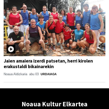
Jaien amaiera izerdi patsetan, herri kirolen
erakustaldi bikainarekin
Noaua Aldizkaria
abu 03
URDAIAGA
Noaua Kultur Elkartea