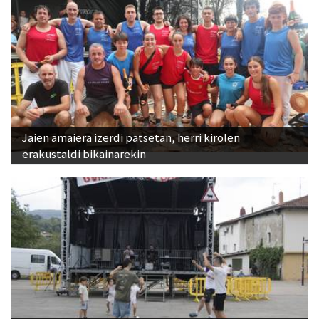
Jaien amaiera izerdi patsetan, herri kirolen
erakustaldi bikainarekin