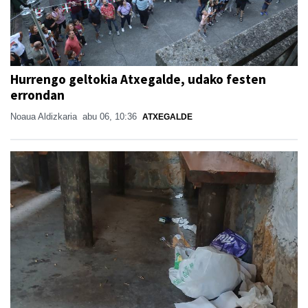
Hurrengo geltokia Atxegalde, udako festen
errondan
Noaua Aldizkaria
abu 06, 10:36
ATXEGALDE