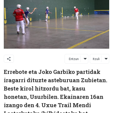
Entzun
Itzuli
Errebote eta Joko Garbiko partidak
iragarri dituzte asteburuan Zubietan.
Beste kirol hitzordu bat, kasu
honetan, Usurbilen. Ekainaren 16an
izango den 4. Uxue Trail Mendi