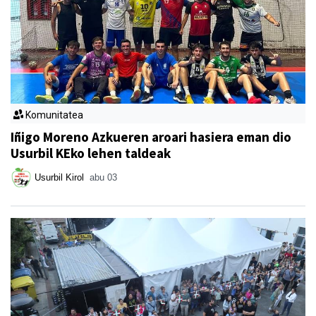
Komunitatea
Iñigo Moreno Azkueren aroari hasiera eman dio
Usurbil KEko lehen taldeak
Usurbil Kirol
abu 03