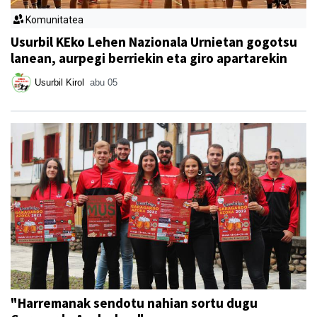
Komunitatea
Usurbil KEko Lehen Nazionala Urnietan gogotsu
lanean, aurpegi berriekin eta giro apartarekin
Usurbil Kirol
abu 05
"Harremanak sendotu nahian sortu dugu