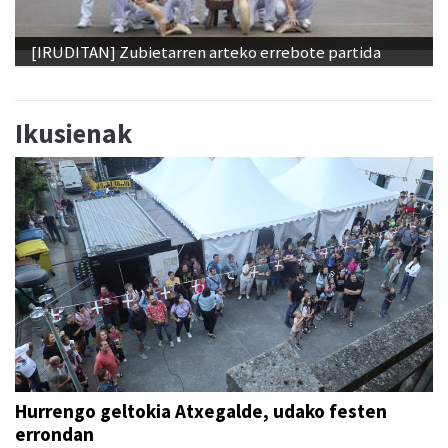
[IRUDITAN] Zubietarren arteko errebote partida
Ikusienak
Hurrengo geltokia Atxegalde, udako festen
errondan