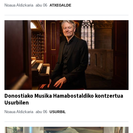
Noaua Aldizkaria
abu 06
ATXEGALDE
Donostiako Musika Hamabostaldiko kontzertua
Usurbilen
Noaua Aldizkaria
abu 06
USURBIL