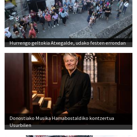
Hurrengo geltokia Atxegalde, udako festen errondan
Donostiako Musika Hamabostaldiko kontzertua
Usurbilen