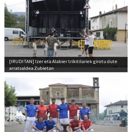
[IRUDITAN] Izer eta Alabier trikitilariek girotu dute
arratsaldea Zubietan