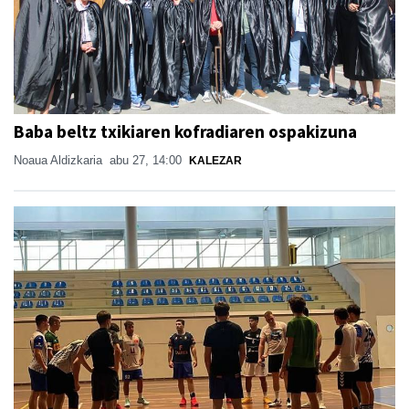
Baba beltz txikiaren kofradiaren ospakizuna
Noaua Aldizkaria
abu 27, 14:00
KALEZAR