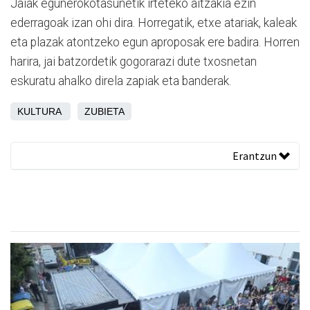
Jaiak egunerokotasunetik irteteko aitzakia ezin
ederragoak izan ohi dira. Horregatik, etxe atariak, kaleak
eta plazak atontzeko egun aproposak ere badira. Horren
harira, jai batzordetik gogorarazi dute txosnetan
eskuratu ahalko direla zapiak eta banderak.
KULTURA
ZUBIETA
Erantzun