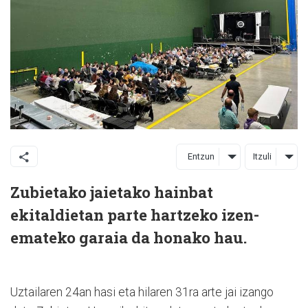
Entzun
Itzuli
Zubietako jaietako hainbat
ekitaldietan parte hartzeko izen-
emateko garaia da honako hau.
Uztailaren 24an hasi eta hilaren 31ra arte jai izango