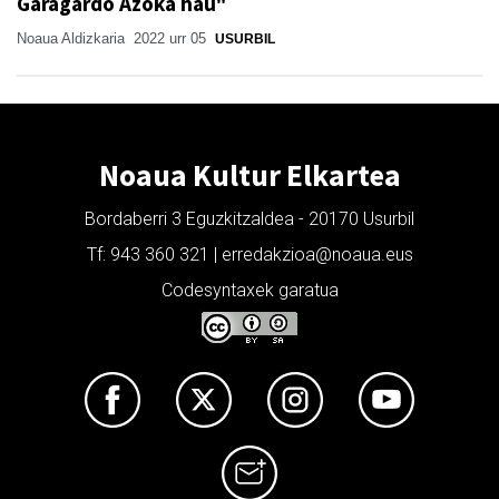
Garagardo Azoka hau"
Noaua Aldizkaria
2022 urr 05
USURBIL
Noaua Kultur Elkartea
Bordaberri 3 Eguzkitzaldea - 20170 Usurbil
Tf: 943 360 321 | erredakzioa@noaua.eus
Codesyntaxek garatua