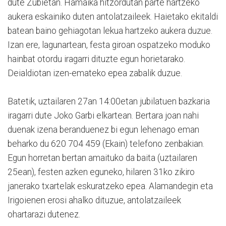
dute Zubietan. Hamaika hitzordutan parte hartzeko
aukera eskainiko duten antolatzaileek. Haietako ekitaldi
batean baino gehiagotan lekua hartzeko aukera duzue.
Izan ere, lagunartean, festa giroan ospatzeko moduko
hainbat otordu iragarri dituzte egun horietarako.
Deialdiotan izen-emateko epea zabalik duzue.
Batetik, uztailaren 27an 14:00etan jubilatuen bazkaria
iragarri dute Joko Garbi elkartean. Bertara joan nahi
duenak izena beranduenez bi egun lehenago eman
beharko du 620 704 459 (Ekain) telefono zenbakian.
Egun horretan bertan amaituko da baita (uztailaren
25ean), festen azken eguneko, hilaren 31ko zikiro
janerako txartelak eskuratzeko epea. Alamandegin eta
Irigoienen erosi ahalko dituzue, antolatzaileek
ohartarazi dutenez.