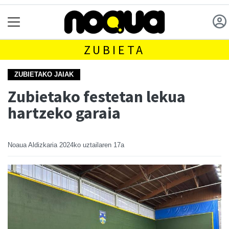
ZUBIETA
ZUBIETAKO JAIAK
Zubietako festetan lekua
hartzeko garaia
Noaua Aldizkaria
2024ko uztailaren 17a