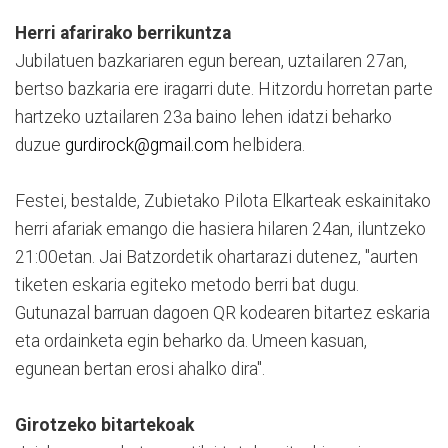
Herri afarirako berrikuntza
Jubilatuen bazkariaren egun berean, uztailaren 27an,
bertso bazkaria ere iragarri dute. Hitzordu horretan parte
hartzeko uztailaren 23a baino lehen idatzi beharko
duzue
gurdirock@gmail.com
helbidera.
Festei, bestalde, Zubietako Pilota Elkarteak eskainitako
herri afariak emango die hasiera hilaren 24an, iluntzeko
21:00etan. Jai Batzordetik ohartarazi dutenez, "aurten
tiketen eskaria egiteko metodo berri bat dugu.
Gutunazal barruan dagoen QR kodearen bitartez eskaria
eta ordainketa egin beharko da. Umeen kasuan,
egunean bertan erosi ahalko dira".
Girotzeko bitartekoak