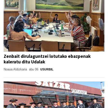
Zenbait dirulaguntzei lotutako ebazpenak
kaleratu ditu Udalak
Noaua Aldizkaria
abu 06
USURBIL