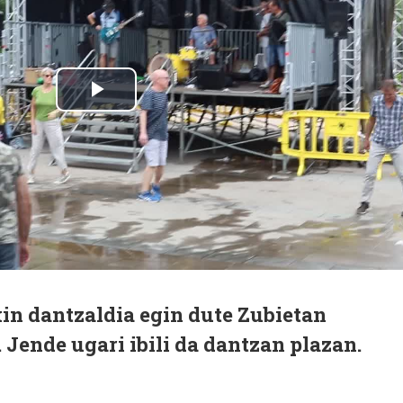
in dantzaldia egin dute Zubietan
 Jende ugari ibili da dantzan plazan.