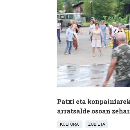
Patxi eta konpainiarek
arratsalde osoan zehar.
KULTURA
ZUBIETA