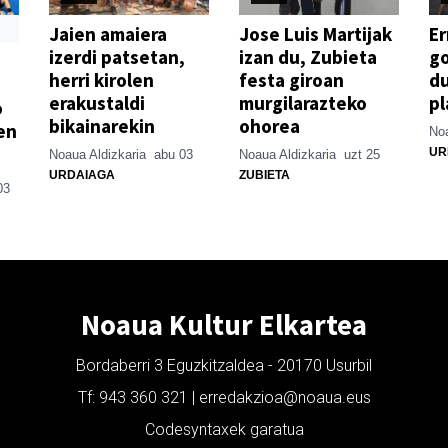
Jaien amaiera
Jose Luis Martijak
Er
izerdi patsetan,
izan du, Zubieta
go
herri kirolen
festa giroan
d
erakustaldi
murgilarazteko
pl
o
bikainarekin
ohorea
en
Noa
UR
Noaua Aldizkaria
abu 03
Noaua Aldizkaria
uzt 25
URDAIAGA
ZUBIETA
03
Noaua Kultur Elkartea
Bordaberri 3 Eguzkitzaldea - 20170 Usurbil
Tf: 943 360 321 | erredakzioa@noaua.eus
Codesyntaxek garatua