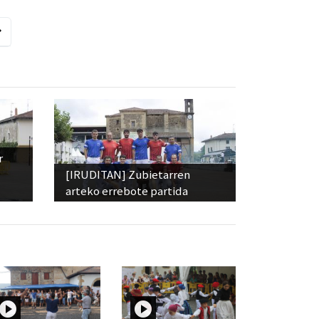
r
[IRUDITAN] Zubietarren
arteko errebote partida