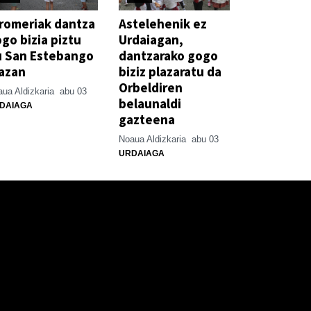
romeriak dantza
Astelehenik ez
go bizia piztu
Urdaiagan,
u San Estebango
dantzarako gogo
azan
biziz plazaratu da
Orbeldiren
ua Aldizkaria
abu 03
belaunaldi
DAIAGA
gazteena
Noaua Aldizkaria
abu 03
URDAIAGA