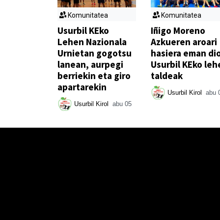
Komunitatea
Komunitatea
Usurbil KEko
Iñigo Moreno
Lehen Nazionala
Azkueren aroari
Urnietan gogotsu
hasiera eman di
lanean, aurpegi
Usurbil KEko leh
berriekin eta giro
taldeak
apartarekin
Usurbil Kirol
abu 
Usurbil Kirol
abu 05