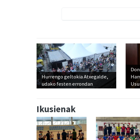
Don
Hurrengo geltokia Atxegalde,
Ham
udako festen errondan
Usu
Ikusienak