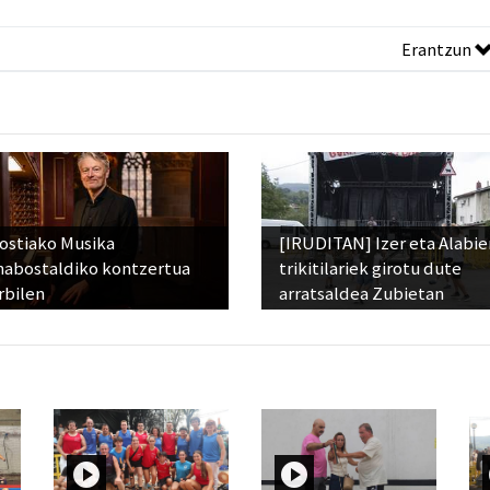
Erantzun
ostiako Musika
[IRUDITAN] Izer eta Alabie
abostaldiko kontzertua
trikitilariek girotu dute
rbilen
arratsaldea Zubietan