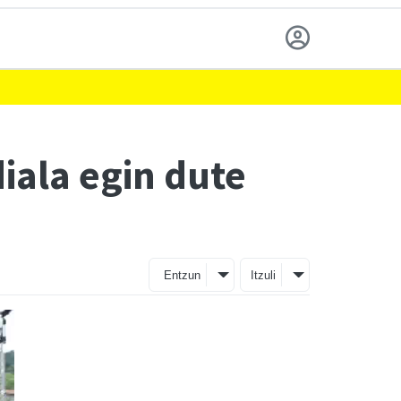
iala egin dute
Entzun
Itzuli