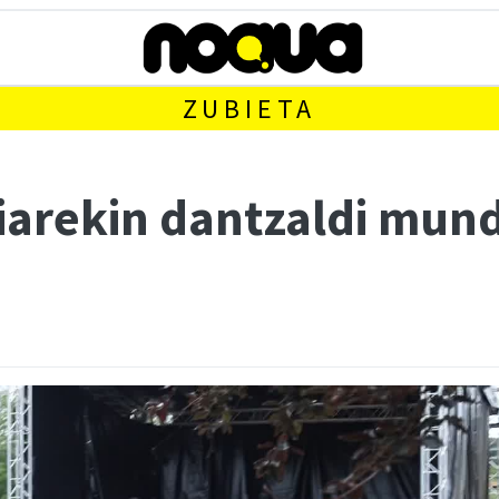
ZUBIETA
iarekin dantzaldi mund