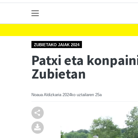
ZUBIETAKO JAIAK 2024
Patxi eta konpain
Zubietan
Noaua Aldizkaria
2024ko uztailaren 25a