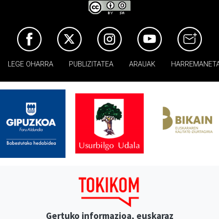
LEGE OHARRA
PUBLIZITATEA
ARAUAK
HARREMANET
Gertuko informazioa, euskaraz