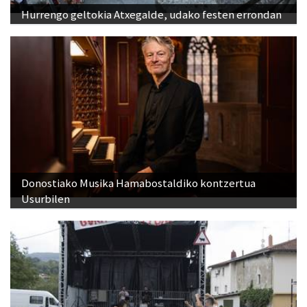
Hurrengo geltokia Atxegalde, udako festen errondan
Donostiako Musika Hamabostaldiko kontzertua
Usurbilen