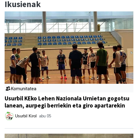
Ikusienak
Komunitatea
Usurbil KEko Lehen Nazionala Urnietan gogotsu
lanean, aurpegi berriekin eta giro apartarekin
Usurbil Kirol
abu 05