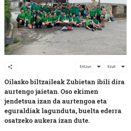
Entzun
Itzuli
Oilasko biltzaileak Zubietan ibili dira
aurtengo jaietan. Oso ekimen
jendetsua izan da aurtengoa eta
eguraldiak lagunduta, buelta ederra
osatzeko aukera izan dute.