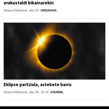
erakustaldi bikainarekin
Noaua Aldizkaria
abu 03
URDAIAGA
Eklipse partziala, astebete barru
Noaua Aldizkaria
abu 06, 10:14
USURBIL