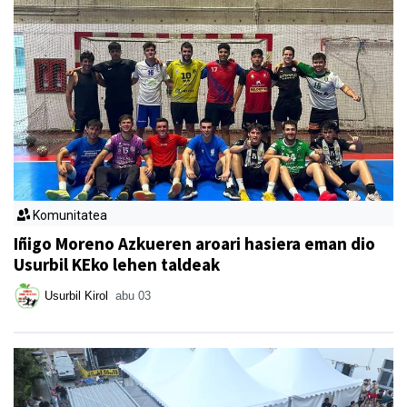
Komunitatea
Iñigo Moreno Azkueren aroari hasiera eman dio
Usurbil KEko lehen taldeak
Usurbil Kirol
abu 03