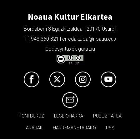
Noaua Kultur Elkartea
Bordaberri 3 Eguzkitzaldea - 20170 Usurbil
Tf: 943 360 321 | erredakzioa@noaua.eus
Codesyntaxek garatua
HONI BURUZ
LEGE OHARRA
PUBLIZITATEA
ARAUAK
HARREMANETARAKO
RSS