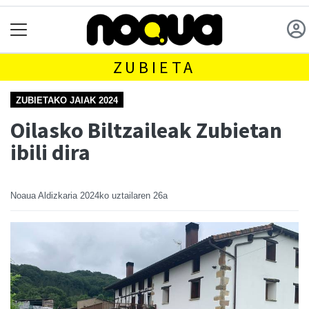
ZUBIETA
ZUBIETAKO JAIAK 2024
Oilasko Biltzaileak Zubietan
ibili dira
Noaua Aldizkaria
2024ko uztailaren 26a