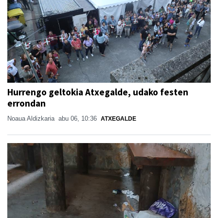
Hurrengo geltokia Atxegalde, udako festen
errondan
Noaua Aldizkaria
abu 06, 10:36
ATXEGALDE