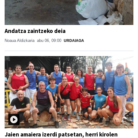
Andatza zaintzeko deia
Noaua Aldizkaria
abu 06, 09:00
URDAIAGA
Jaien amaiera izerdi patsetan, herri kirolen