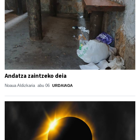
Andatza zaintzeko deia
Noaua Aldizkaria
abu 06
URDAIAGA