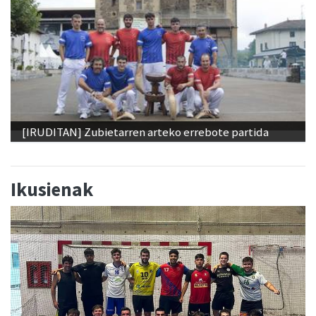
[IRUDITAN] Zubietarren arteko errebote partida
Ikusienak