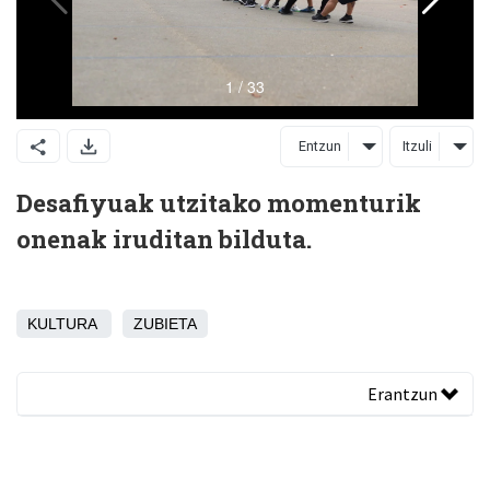
Entzun
Itzuli
Desafiyuak utzitako momenturik
onenak iruditan bilduta.
KULTURA
ZUBIETA
Erantzun