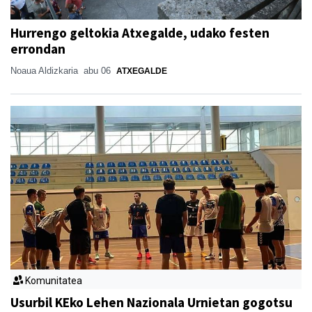
Hurrengo geltokia Atxegalde, udako festen
errondan
Noaua Aldizkaria
abu 06
ATXEGALDE
Komunitatea
Usurbil KEko Lehen Nazionala Urnietan gogotsu