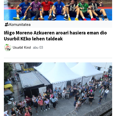
Komunitatea
Iñigo Moreno Azkueren aroari hasiera eman dio
Usurbil KEko lehen taldeak
Usurbil Kirol
abu 03