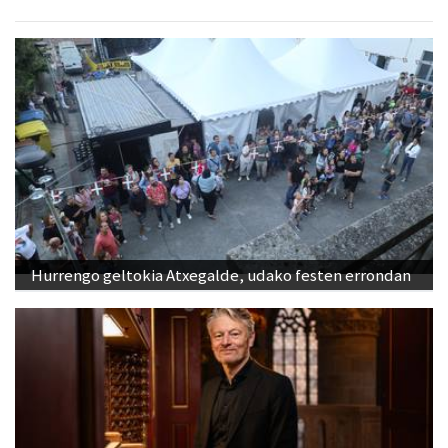
Hurrengo geltokia Atxegalde, udako festen errondan