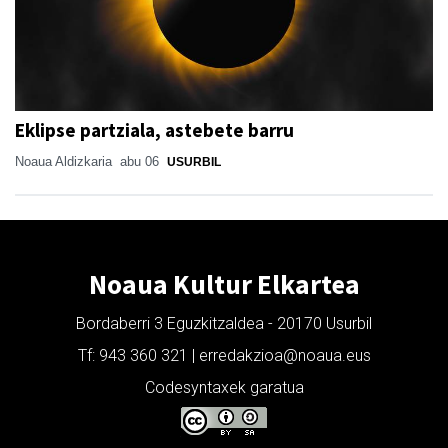
Eklipse partziala, astebete barru
Noaua Aldizkaria
abu 06
USURBIL
Noaua Kultur Elkartea
Bordaberri 3 Eguzkitzaldea - 20170 Usurbil
Tf: 943 360 321 | erredakzioa@noaua.eus
Codesyntaxek garatua