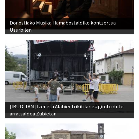
Donostiako Musika Hamabostaldiko kontzertua
Usurbilen
[IRUDITAN] Izer eta Alabier trikitilariek girotu dute
arratsaldea Zubietan