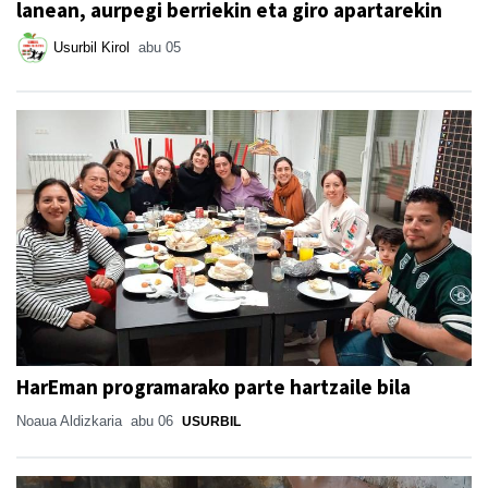
lanean, aurpegi berriekin eta giro apartarekin
Usurbil Kirol
abu 05
HarEman programarako parte hartzaile bila
Noaua Aldizkaria
abu 06
USURBIL