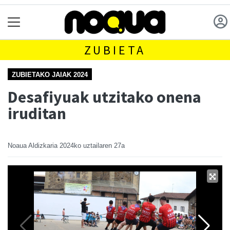
ZUBIETA
ZUBIETAKO JAIAK 2024
Desafiyuak utzitako onena
iruditan
Noaua Aldizkaria
2024ko uztailaren 27a