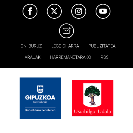
HONI BURUZ
LEGE OHARRA
PUBLIZITATEA
ARAUAK
HARREMANETARAKO
RSS