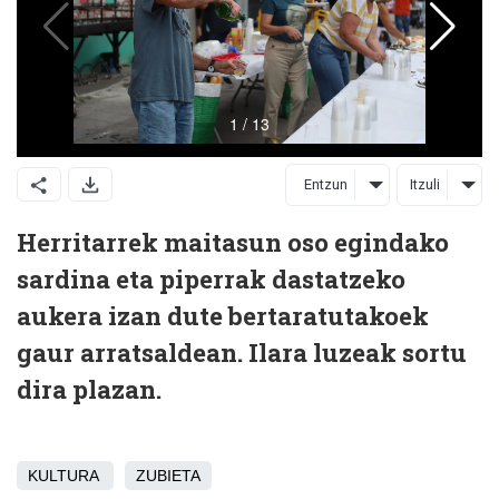
Entzun
Itzuli
Herritarrek maitasun oso egindako
sardina eta piperrak dastatzeko
aukera izan dute bertaratutakoek
gaur arratsaldean. Ilara luzeak sortu
dira plazan.
KULTURA
ZUBIETA