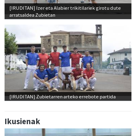
[IRUDITAN] Izer eta Alabier trikitilariek girotu dute
arratsaldea Zubietan
[IRUDITAN] Zubietarren arteko errebote partida
Ikusienak