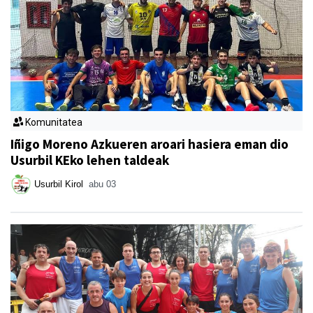
Komunitatea
Iñigo Moreno Azkueren aroari hasiera eman dio
Usurbil KEko lehen taldeak
Usurbil Kirol
abu 03