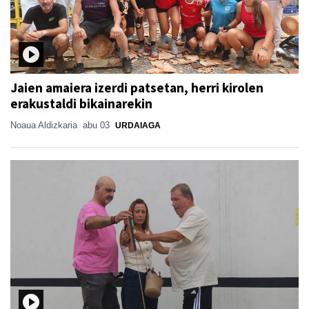
Jaien amaiera izerdi patsetan, herri kirolen
erakustaldi bikainarekin
Noaua Aldizkaria
abu 03
URDAIAGA