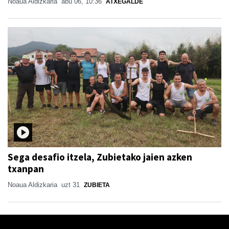
Noaua Aldizkaria
abu 06, 10:36
ATXEGALDE
Sega desafio itzela, Zubietako jaien azken
txanpan
Noaua Aldizkaria
uzt 31
ZUBIETA