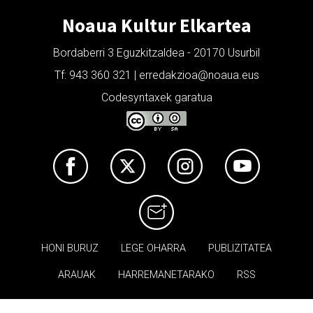
Noaua Kultur Elkartea
Bordaberri 3 Eguzkitzaldea - 20170 Usurbil
Tf: 943 360 321 | erredakzioa@noaua.eus
Codesyntaxek garatua
HONI BURUZ
LEGE OHARRA
PUBLIZITATEA
ARAUAK
HARREMANETARAKO
RSS