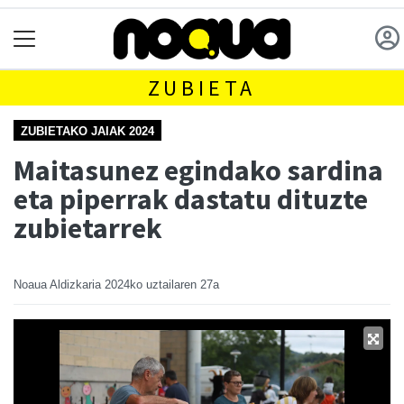
ZUBIETA
ZUBIETAKO JAIAK 2024
Maitasunez egindako sardina
eta piperrak dastatu dituzte
zubietarrek
Noaua Aldizkaria
2024ko uztailaren 27a