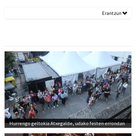
Erantzun
Hurrengo geltokia Atxegalde, udako festen errondan