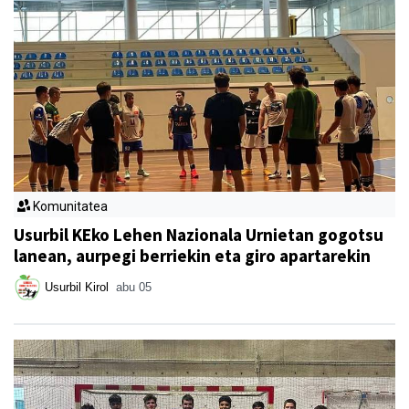
Komunitatea
Usurbil KEko Lehen Nazionala Urnietan gogotsu
lanean, aurpegi berriekin eta giro apartarekin
Usurbil Kirol
abu 05