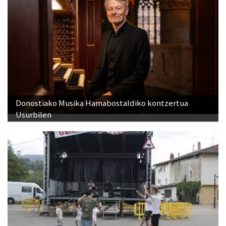
Donostiako Musika Hamabostaldiko kontzertua
Usurbilen