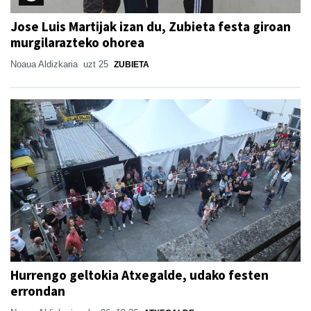
Jose Luis Martijak izan du, Zubieta festa giroan
murgilarazteko ohorea
Noaua Aldizkaria
uzt 25
ZUBIETA
Hurrengo geltokia Atxegalde, udako festen
errondan