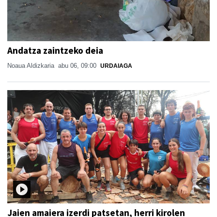
Andatza zaintzeko deia
Noaua Aldizkaria
abu 06, 09:00
URDAIAGA
Jaien amaiera izerdi patsetan, herri kirolen