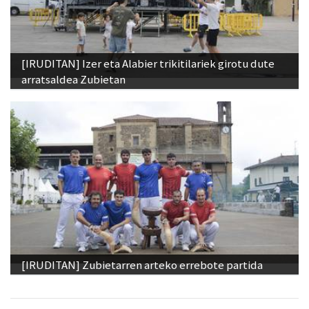
[IRUDITAN] Izer eta Alabier trikitilariek girotu dute
arratsaldea Zubietan
[IRUDITAN] Zubietarren arteko errebote partida