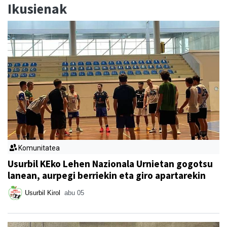
Ikusienak
Komunitatea
Usurbil KEko Lehen Nazionala Urnietan gogotsu
lanean, aurpegi berriekin eta giro apartarekin
Usurbil Kirol
abu 05