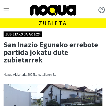
ZUBIETA
ZUBIETAKO JAIAK 2024
San Inazio Eguneko errebote
partida jokatu dute
zubietarrek
Noaua Aldizkaria
2024ko uztailaren 31