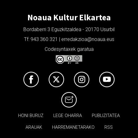
Noaua Kultur Elkartea
Bordaberri 3 Eguzkitzaldea - 20170 Usurbil
Tf: 943 360 321 | erredakzioa@noaua.eus
Codesyntaxek garatua
HONI BURUZ
LEGE OHARRA
PUBLIZITATEA
ARAUAK
HARREMANETARAKO
RSS