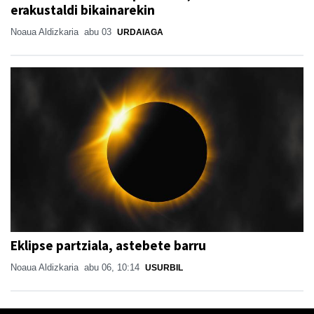
erakustaldi bikainarekin
Noaua Aldizkaria
abu 03
URDAIAGA
Eklipse partziala, astebete barru
Noaua Aldizkaria
abu 06, 10:14
USURBIL