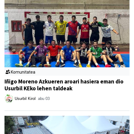
Komunitatea
Iñigo Moreno Azkueren aroari hasiera eman dio
Usurbil KEko lehen taldeak
Usurbil Kirol
abu 03