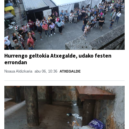
Hurrengo geltokia Atxegalde, udako festen
errondan
Noaua Aldizkaria
abu 06, 10:36
ATXEGALDE