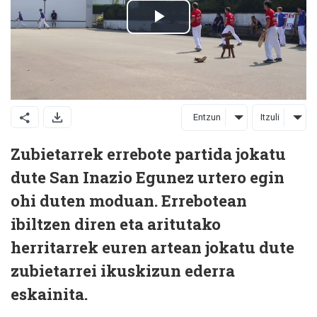
Entzun
Itzuli
Zubietarrek errebote partida jokatu
dute San Inazio Egunez urtero egin
ohi duten moduan. Errebotean
ibiltzen diren eta aritutako
herritarrek euren artean jokatu dute
zubietarrei ikuskizun ederra
eskainita.