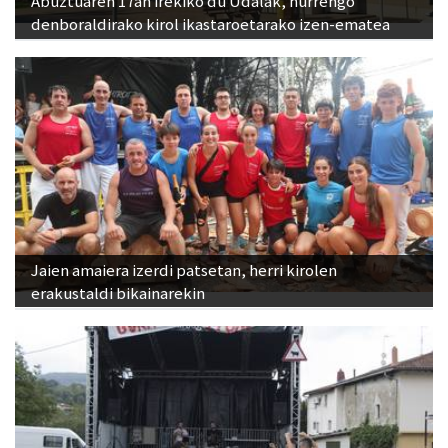
Abuztuaren 17an irekiko du Udalak, hurrengo
denboraldirako kirol ikastaroetarako izen-ematea
Jaien amaiera izerdi patsetan, herri kirolen
erakustaldi bikainarekin