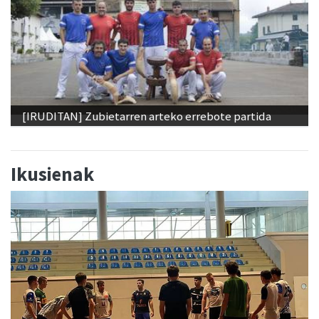
[IRUDITAN] Zubietarren arteko errebote partida
Ikusienak