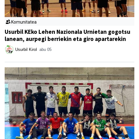
Komunitatea
Usurbil KEko Lehen Nazionala Urnietan gogotsu
lanean, aurpegi berriekin eta giro apartarekin
Usurbil Kirol
abu 05