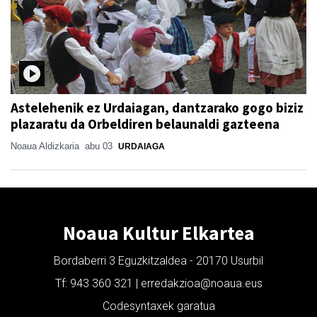
Astelehenik ez Urdaiagan, dantzarako gogo biziz
plazaratu da Orbeldiren belaunaldi gazteena
Noaua Aldizkaria
abu 03
URDAIAGA
Noaua Kultur Elkartea
Bordaberri 3 Eguzkitzaldea - 20170 Usurbil
Tf: 943 360 321 | erredakzioa@noaua.eus
Codesyntaxek garatua