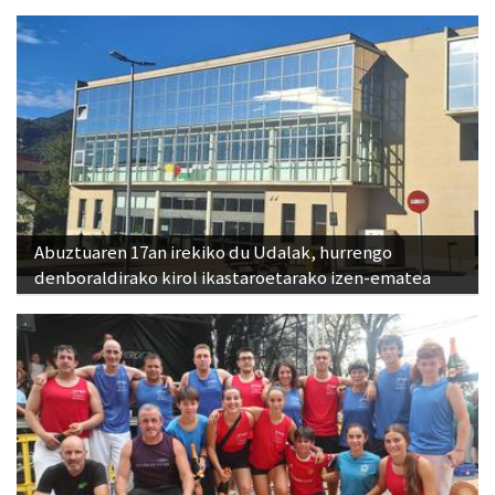
Abuztuaren 17an irekiko du Udalak, hurrengo
denboraldirako kirol ikastaroetarako izen-ematea