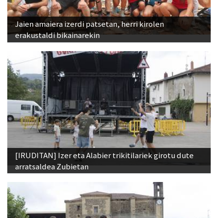
Jaien amaiera izerdi patsetan, herri kirolen
erakustaldi bikainarekin
[IRUDITAN] Izer eta Alabier trikitilariek girotu dute
arratsaldea Zubietan