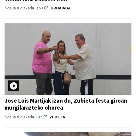
Noaua Aldizkaria
abu 03
URDAIAGA
Jose Luis Martijak izan du, Zubieta festa giroan
murgilarazteko ohorea
Noaua Aldizkaria
uzt 25
ZUBIETA