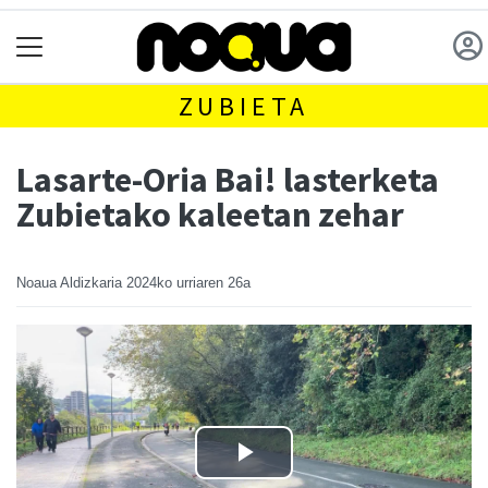
ZUBIETA
Lasarte-Oria Bai! lasterketa
Zubietako kaleetan zehar
Noaua Aldizkaria
2024ko urriaren 26a