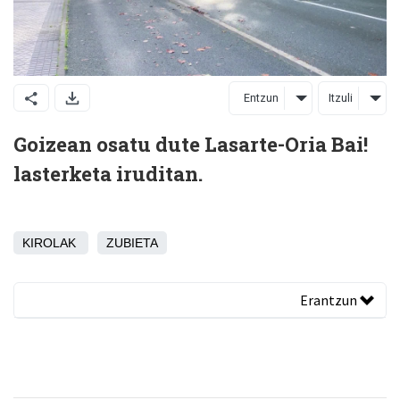
Entzun
Itzuli
Goizean osatu dute Lasarte-Oria Bai!
lasterketa iruditan.
KIROLAK
ZUBIETA
Erantzun