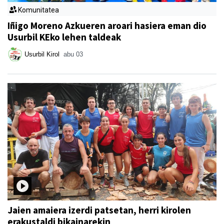
Komunitatea
Iñigo Moreno Azkueren aroari hasiera eman dio
Usurbil KEko lehen taldeak
Usurbil Kirol
abu 03
Jaien amaiera izerdi patsetan, herri kirolen
erakustaldi bikainarekin