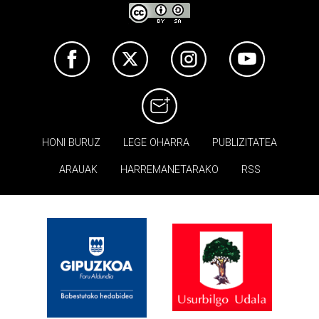
HONI BURUZ
LEGE OHARRA
PUBLIZITATEA
ARAUAK
HARREMANETARAKO
RSS