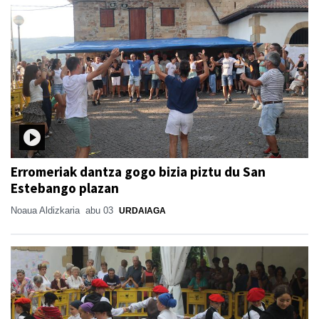
Erromeriak dantza gogo bizia piztu du San
Estebango plazan
Noaua Aldizkaria
abu 03
URDAIAGA