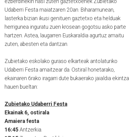
ezberdinekin hasi zuten gaztetxoenek Zubietako
Udaberri Festa maiatzaren 20an. Biharamunean,
lasterka bizian ikusi genituen gaztetxo eta helduak
herrigunea inguratu zuen krosean gogotsu asko parte
hartzen. Astea, laugarren Euskaraldia agurtuz amaitu
zuten, abesten eta dantzan.
Zubietako eskolako guraso elkarteak antolaturiko
Udaberri Festa amaitzear da. Ostiral honetarako,
ekainaren 6rako iragarri dute bukaerako jaialdia ekintza
hauen bueltan:
Zubietako Udaberri Festa
Ekainak 6, ostirala
Amaiera festa
16:45
Antzerkia.