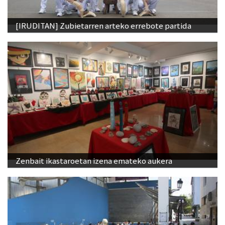
[IRUDITAN] Zubietarren arteko errebote partida
Zenbait ikastaroetan izena emateko aukera