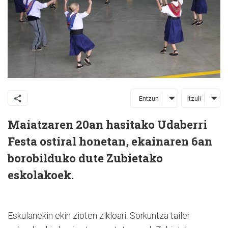
Entzun
Itzuli
Maiatzaren 20an hasitako Udaberri
Festa ostiral honetan, ekainaren 6an
borobilduko dute Zubietako
eskolakoek.
Eskulanekin ekin zioten zikloari. Sorkuntza tailer