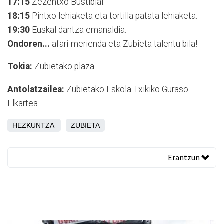
17:15
Zezentxo Bustiblai.
18:15
Pintxo lehiaketa eta tortilla patata lehiaketa.
19:30
Euskal dantza emanaldia.
Ondoren...
afari-merienda eta Zubieta talentu bila!
Tokia:
Zubietako plaza.
Antolatzailea:
Zubietako Eskola Txikiko Guraso
Elkartea.
HEZKUNTZA
ZUBIETA
Erantzun