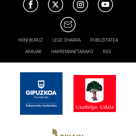
HONI BURUZ
LEGE OHARRA
PUBLIZITATEA
ARAUAK
HARREMANETARAKO
RSS