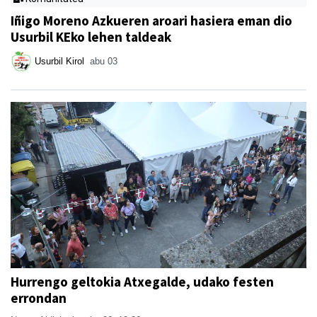
Iñigo Moreno Azkueren aroari hasiera eman dio
Usurbil KEko lehen taldeak
Usurbil Kirol
abu 03
Hurrengo geltokia Atxegalde, udako festen
errondan