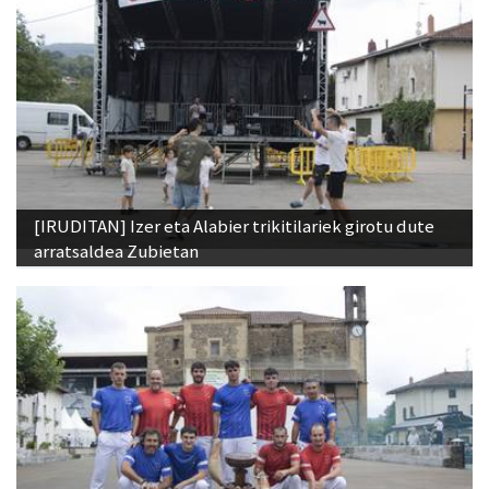
[IRUDITAN] Izer eta Alabier trikitilariek girotu dute
arratsaldea Zubietan