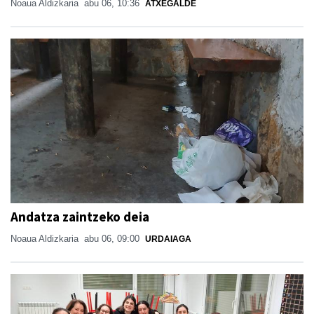
Noaua Aldizkaria
abu 06, 10:36
ATXEGALDE
Andatza zaintzeko deia
Noaua Aldizkaria
abu 06, 09:00
URDAIAGA