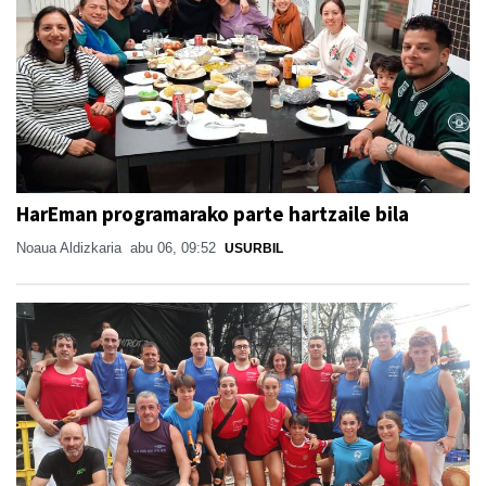
HarEman programarako parte hartzaile bila
Noaua Aldizkaria
abu 06, 09:52
USURBIL