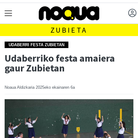
ZUBIETA
UDABERRI FESTA ZUBIETAN
Udaberriko festa amaiera
gaur Zubietan
Noaua Aldizkaria
2025eko ekainaren 6a