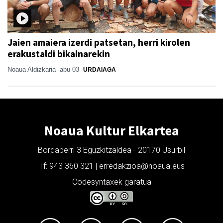
Jaien amaiera izerdi patsetan, herri kirolen
erakustaldi bikainarekin
Noaua Aldizkaria
abu 03
URDAIAGA
Noaua Kultur Elkartea
Bordaberri 3 Eguzkitzaldea - 20170 Usurbil
Tf: 943 360 321 | erredakzioa@noaua.eus
Codesyntaxek garatua