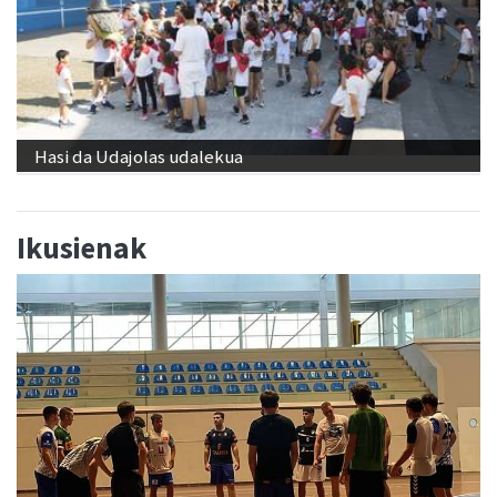
Hasi da Udajolas udalekua
Ikusienak