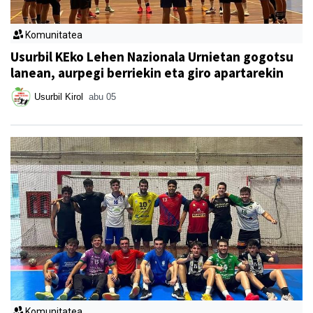
Komunitatea
Usurbil KEko Lehen Nazionala Urnietan gogotsu
lanean, aurpegi berriekin eta giro apartarekin
Usurbil Kirol
abu 05
Komunitatea