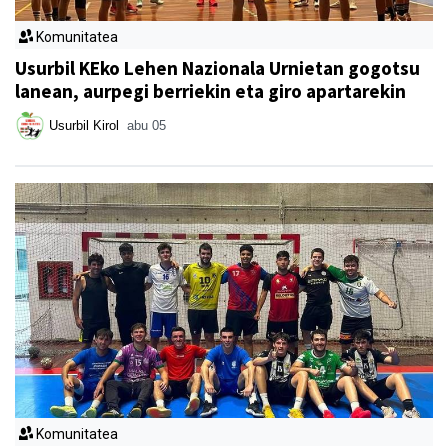
Komunitatea
Usurbil KEko Lehen Nazionala Urnietan gogotsu
lanean, aurpegi berriekin eta giro apartarekin
Usurbil Kirol
abu 05
Komunitatea