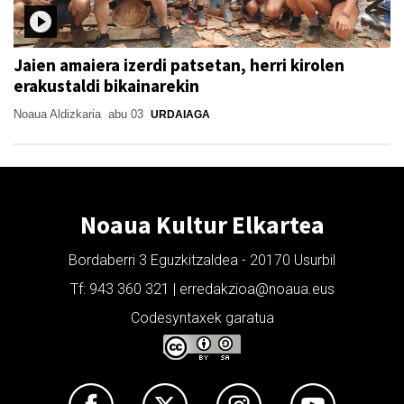
Jaien amaiera izerdi patsetan, herri kirolen
erakustaldi bikainarekin
Noaua Aldizkaria
abu 03
URDAIAGA
Noaua Kultur Elkartea
Bordaberri 3 Eguzkitzaldea - 20170 Usurbil
Tf: 943 360 321 | erredakzioa@noaua.eus
Codesyntaxek garatua