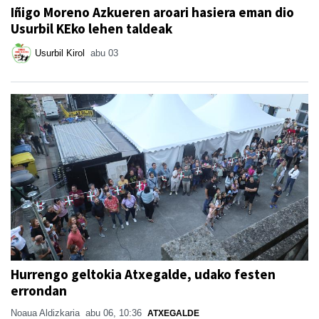
Iñigo Moreno Azkueren aroari hasiera eman dio
Usurbil KEko lehen taldeak
Usurbil Kirol
abu 03
Hurrengo geltokia Atxegalde, udako festen
errondan
Noaua Aldizkaria
abu 06, 10:36
ATXEGALDE