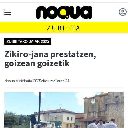
ZUBIETA
ZUBIETAKO JAIAK 2025
Zikiro-jana prestatzen,
goizean goizetik
Noaua Aldizkaria
2025eko uztailaren 31