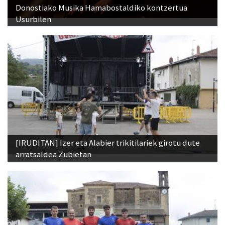
Donostiako Musika Hamabostaldiko kontzertua
Usurbilen
[IRUDITAN] Izer eta Alabier trikitilariek girotu dute
arratsaldea Zubietan