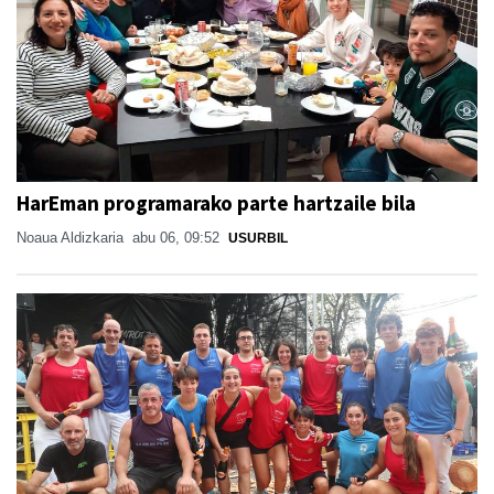
HarEman programarako parte hartzaile bila
Noaua Aldizkaria
abu 06, 09:52
USURBIL