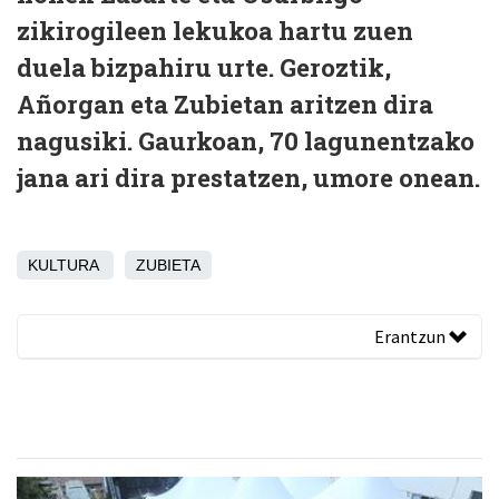
zikirogileen lekukoa hartu zuen
duela bizpahiru urte. Geroztik,
Añorgan eta Zubietan aritzen dira
nagusiki. Gaurkoan, 70 lagunentzako
jana ari dira prestatzen, umore onean.
KULTURA
ZUBIETA
Erantzun