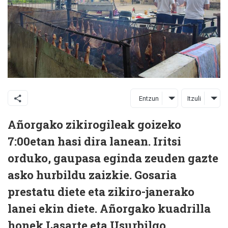
Entzun
Itzuli
Añorgako zikirogileak goizeko
7:00etan hasi dira lanean. Iritsi
orduko, gaupasa eginda zeuden gazte
asko hurbildu zaizkie. Gosaria
prestatu diete eta zikiro-janerako
lanei ekin diete. Añorgako kuadrilla
honek Lasarte eta Usurbilgo