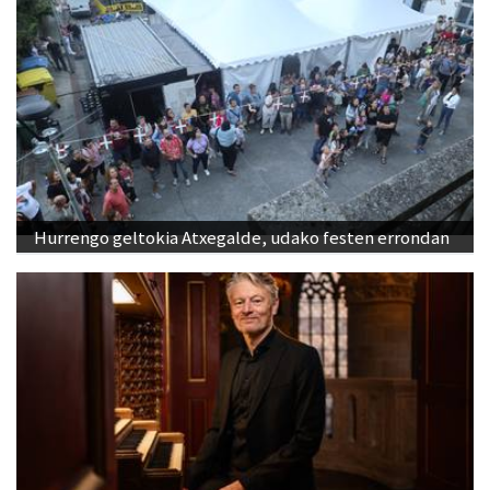
Hurrengo geltokia Atxegalde, udako festen errondan