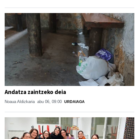
Andatza zaintzeko deia
Noaua Aldizkaria
abu 06, 09:00
URDAIAGA