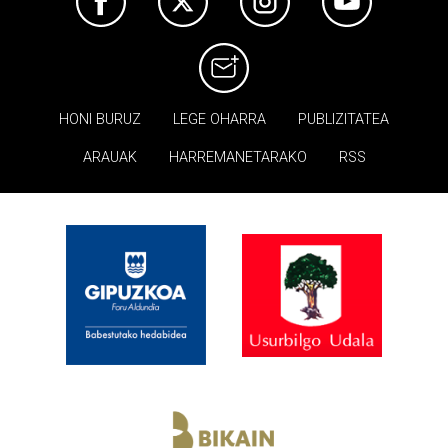
HONI BURUZ
LEGE OHARRA
PUBLIZITATEA
ARAUAK
HARREMANETARAKO
RSS