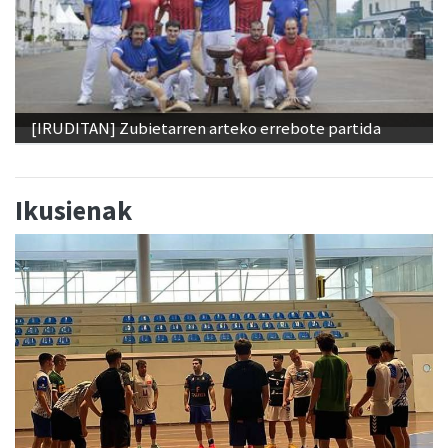
[IRUDITAN] Zubietarren arteko errebote partida
Ikusienak