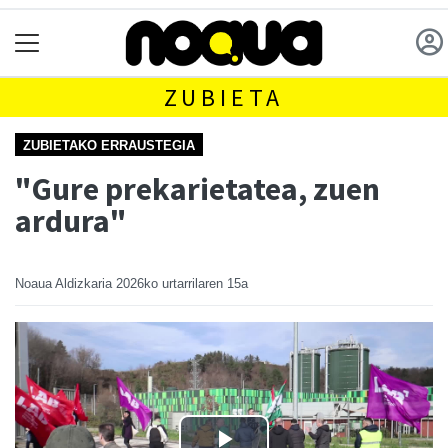
ZUBIETA
ZUBIETAKO ERRAUSTEGIA
"Gure prekarietatea, zuen
ardura"
Noaua Aldizkaria
2026ko urtarrilaren 15a