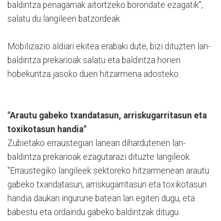
baldintza penagarriak aitortzeko borondate ezagatik",
salatu du langileen batzordeak.
Mobilizazio aldiari ekitea erabaki dute, bizi dituzten lan-
baldintza prekarioak salatu eta baldintza horien
hobekuntza jasoko duen hitzarmena adosteko.
"Arautu gabeko txandatasun, arriskugarritasun eta
toxikotasun handia"
Zubietako erraustegian lanean dihardutenen lan-
baldintza prekarioak ezagutarazi dituzte langileok.
"Erraustegiko langileek sektoreko hitzarmenean arautu
gabeko txandatasun, arriskugarritasun eta toxikotasun
handia daukan ingurune batean lan egiten dugu, eta
babestu eta ordaindu gabeko baldintzak ditugu.