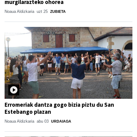
murgilarazteko ohorea
Noaua Aldizkaria
uzt 25
ZUBIETA
Erromeriak dantza gogo bizia piztu du San
Estebango plazan
Noaua Aldizkaria
abu 03
URDAIAGA