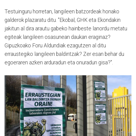
Testuinguru horretan, langileen batzordeak honako
galderok plazaratu ditu. "Ekobal, GHK eta Ekondakin
jakitun al dira arautu gabeko hainbeste lanordu metatu
egiteak langileen osasunean daukan eraginaz?
Gipuzkoako Foru Aldundiak ezagutzen al ditu
erraustegiko langileen baldintzak? Zer esan behar du
egoeraren azken arduradun eta onuradun gisa?".