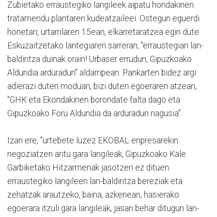
Zubietako erraustegiko langileek aipatu hondakinen
tratamendu plantaren kudeatzaileei. Ostegun eguerdi
honetan, urtarrilaren 15ean, elkarretaratzea egin dute
Eskuzaitzetako lantegiaren sarreran, "erraustegian lan-
baldintza duinak orain! Urbaser errudun, Gipuzkoako
Aldundia arduradun" aldarripean. Pankarten bidez argi
adierazi duten moduan, bizi duten egoeraren atzean,
"GHK eta Ekondakinen borondate falta dago eta
Gipuzkoako Foru Aldundia da arduradun nagusia".
Izan ere, "urtebete luzez EKOBAL enpresarekin
negoziatzen aritu gara langileak, Gipuzkoako Kale
Garbiketako Hitzarmenak jasotzen ez dituen
erraustegiko langileen lan-baldintza bereziak eta
zehatzak arautzeko, baina, azkenean, hasierako
egoerara itzuli gara langileak, jasan behar ditugun lan-