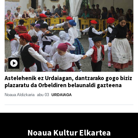
Astelehenik ez Urdaiagan, dantzarako gogo biziz
plazaratu da Orbeldiren belaunaldi gazteena
Noaua Aldizkaria
abu 03
URDAIAGA
Noaua Kultur Elkartea