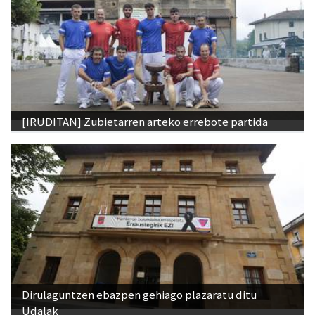
[IRUDITAN] Zubietarren arteko errebote partida
Dirulaguntzen ebazpen gehiago plazaratu ditu
Udalak