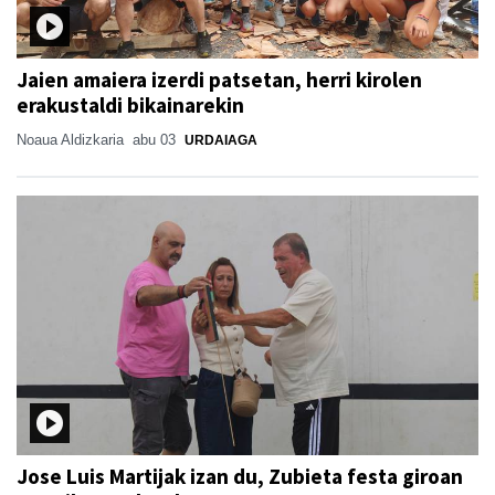
Jaien amaiera izerdi patsetan, herri kirolen
erakustaldi bikainarekin
Noaua Aldizkaria
abu 03
URDAIAGA
Jose Luis Martijak izan du, Zubieta festa giroan