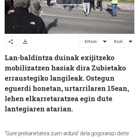
Entzun
Itzuli
Lan-baldintza duinak exijitzeko
mobilizatzen hasiak dira Zubietako
erraustegiko langileak. Ostegun
eguerdi honetan, urtarrilaren 15ean,
lehen elkarretaratzea egin dute
lantegiaren atarian.
"Gure prekarietatea zuen ardura" dela gogorarazi diete