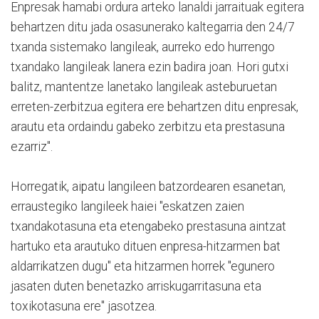
Enpresak hamabi ordura arteko lanaldi jarraituak egitera
behartzen ditu jada osasunerako kaltegarria den 24/7
txanda sistemako langileak, aurreko edo hurrengo
txandako langileak lanera ezin badira joan. Hori gutxi
balitz, mantentze lanetako langileak asteburuetan
erreten-zerbitzua egitera ere behartzen ditu enpresak,
arautu eta ordaindu gabeko zerbitzu eta prestasuna
ezarriz".
Horregatik, aipatu langileen batzordearen esanetan,
erraustegiko langileek haiei "eskatzen zaien
txandakotasuna eta etengabeko prestasuna aintzat
hartuko eta arautuko dituen enpresa-hitzarmen bat
aldarrikatzen dugu" eta hitzarmen horrek "egunero
jasaten duten benetazko arriskugarritasuna eta
toxikotasuna ere" jasotzea.