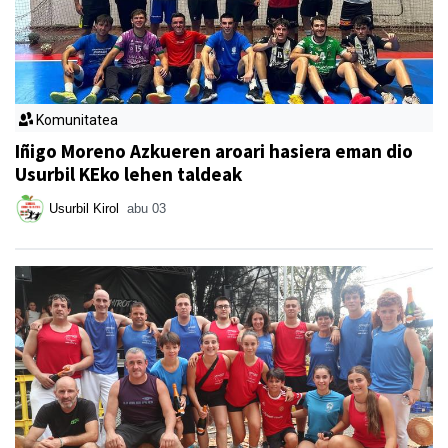
Komunitatea
Iñigo Moreno Azkueren aroari hasiera eman dio
Usurbil KEko lehen taldeak
Usurbil Kirol
abu 03