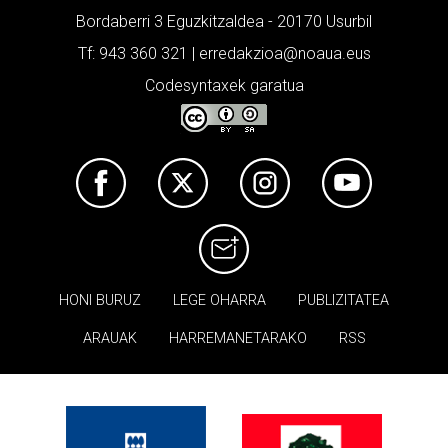
Bordaberri 3 Eguzkitzaldea - 20170 Usurbil
Tf: 943 360 321 | erredakzioa@noaua.eus
Codesyntaxek garatua
HONI BURUZ
LEGE OHARRA
PUBLIZITATEA
ARAUAK
HARREMANETARAKO
RSS