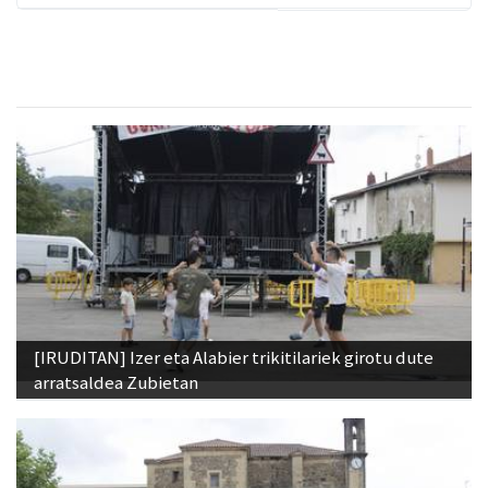
[IRUDITAN] Izer eta Alabier trikitilariek girotu dute
arratsaldea Zubietan