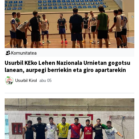
Komunitatea
Usurbil KEko Lehen Nazionala Urnietan gogotsu
lanean, aurpegi berriekin eta giro apartarekin
Usurbil Kirol
abu 05