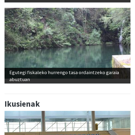
Egutegi fiskaleko hurrengo tasa ordaintzeko garaia
abuztuan
Ikusienak