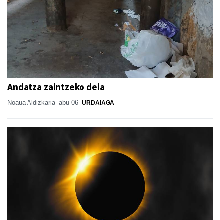
Andatza zaintzeko deia
Noaua Aldizkaria
abu 06
URDAIAGA