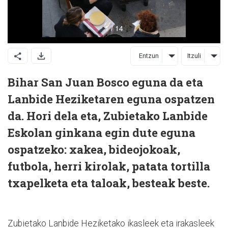
Entzun
Itzuli
Bihar San Juan Bosco eguna da eta
Lanbide Heziketaren eguna ospatzen
da. Hori dela eta, Zubietako Lanbide
Eskolan ginkana egin dute eguna
ospatzeko: xakea, bideojokoak,
futbola, herri kirolak, patata tortilla
txapelketa eta taloak, besteak beste.
Zubietako Lanbide Heziketako ikasleek eta irakasleek