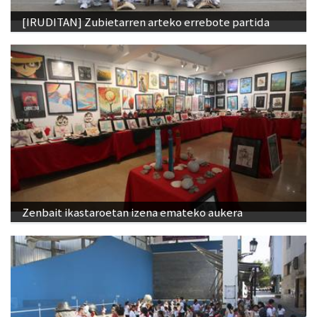
[IRUDITAN] Zubietarren arteko errebote partida
Zenbait ikastaroetan izena emateko aukera