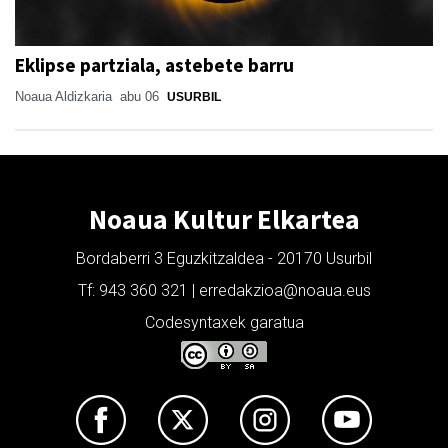
Eklipse partziala, astebete barru
Noaua Aldizkaria
abu 06
USURBIL
Noaua Kultur Elkartea
Bordaberri 3 Eguzkitzaldea - 20170 Usurbil
Tf: 943 360 321 | erredakzioa@noaua.eus
Codesyntaxek garatua