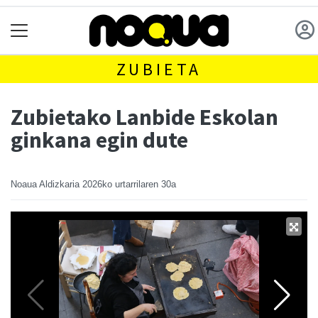
ZUBIETA
Zubietako Lanbide Eskolan
ginkana egin dute
Noaua Aldizkaria
2026ko urtarrilaren 30a