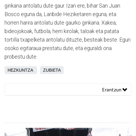
ginkana antolatu dute gaur. Izan ere, bihar San Juan
Bosco eguna da, Lanbide Heziketaren eguna, eta
horren harira antolatu dute gaurko ginkana. Xakea,
bideojokoak, futbola, herri kirolak, taloak eta patata
tortilla txapelketa antolatu dituzte, besteak beste. Egun
osoko egitaraua prestatu dute, eta eguraldi ona
probestu dute.
HEZKUNTZA
ZUBIETA
Erantzun