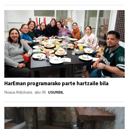
HarEman programarako parte hartzaile bila
Noaua Aldizkaria
abu 06
USURBIL