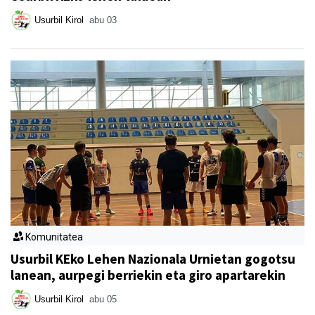
Usurbil Kirol
abu 03
Komunitatea
Usurbil KEko Lehen Nazionala Urnietan gogotsu
lanean, aurpegi berriekin eta giro apartarekin
Usurbil Kirol
abu 05