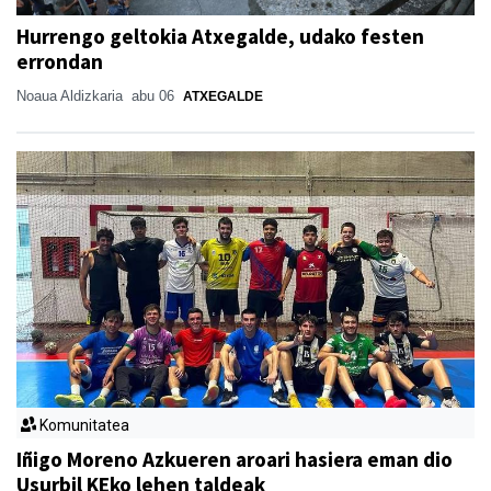
Hurrengo geltokia Atxegalde, udako festen
errondan
Noaua Aldizkaria
abu 06
ATXEGALDE
Komunitatea
Iñigo Moreno Azkueren aroari hasiera eman dio
Usurbil KEko lehen taldeak