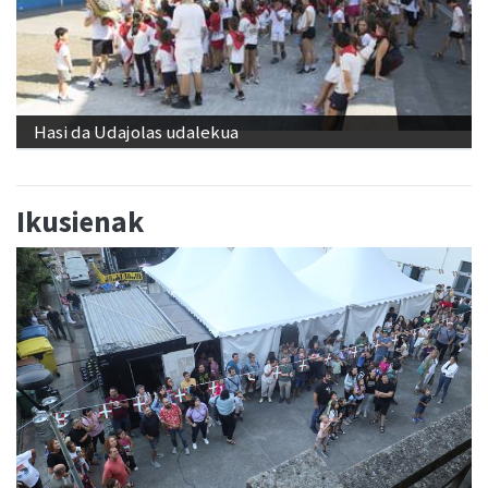
Hasi da Udajolas udalekua
Ikusienak