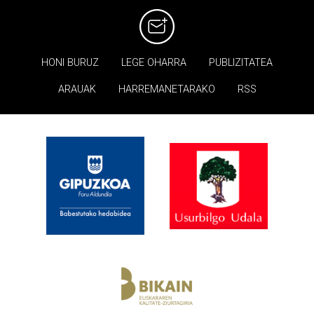
HONI BURUZ
LEGE OHARRA
PUBLIZITATEA
ARAUAK
HARREMANETARAKO
RSS