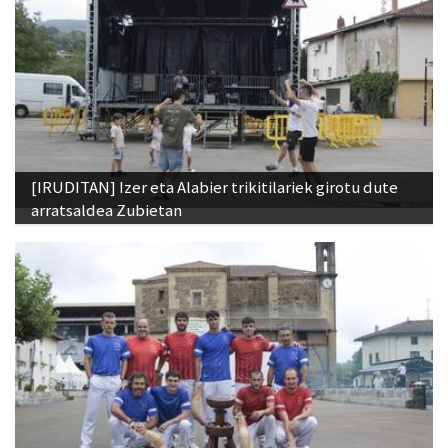
[IRUDITAN] Izer eta Alabier trikitilariek girotu dute
arratsaldea Zubietan