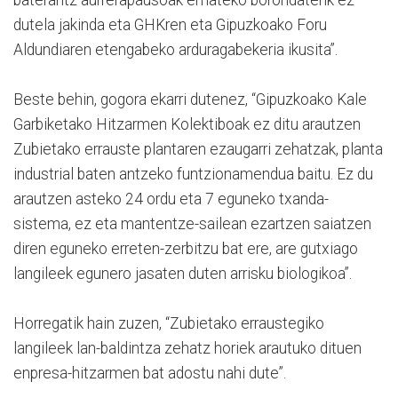
dutela jakinda eta GHKren eta Gipuzkoako Foru
Aldundiaren etengabeko arduragabekeria ikusita”.
Beste behin, gogora ekarri dutenez, “Gipuzkoako Kale
Garbiketako Hitzarmen Kolektiboak ez ditu arautzen
Zubietako errauste plantaren ezaugarri zehatzak, planta
industrial baten antzeko funtzionamendua baitu. Ez du
arautzen asteko 24 ordu eta 7 eguneko txanda-
sistema, ez eta mantentze-sailean ezartzen saiatzen
diren eguneko erreten-zerbitzu bat ere, are gutxiago
langileek egunero jasaten duten arrisku biologikoa”.
Horregatik hain zuzen, “Zubietako erraustegiko
langileek lan-baldintza zehatz horiek arautuko dituen
enpresa-hitzarmen bat adostu nahi dute”.