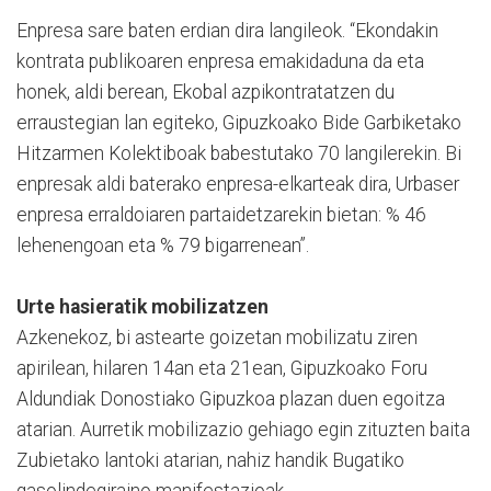
Enpresa sare baten erdian dira langileok. “Ekondakin
kontrata publikoaren enpresa emakidaduna da eta
honek, aldi berean, Ekobal azpikontratatzen du
erraustegian lan egiteko, Gipuzkoako Bide Garbiketako
Hitzarmen Kolektiboak babestutako 70 langilerekin. Bi
enpresak aldi baterako enpresa-elkarteak dira, Urbaser
enpresa erraldoiaren partaidetzarekin bietan: % 46
lehenengoan eta % 79 bigarrenean”.
Urte hasieratik mobilizatzen
Azkenekoz, bi astearte goizetan mobilizatu ziren
apirilean, hilaren 14an eta 21ean, Gipuzkoako Foru
Aldundiak Donostiako Gipuzkoa plazan duen egoitza
atarian. Aurretik mobilizazio gehiago egin zituzten baita
Zubietako lantoki atarian, nahiz handik Bugatiko
gasolindegiraino manifestazioak.