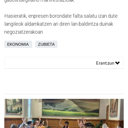
Hasieratik, enpresen borondate falta salatu izan dute
langileok aldarrikatzen ari diren lan-baldintza duinak
negoziatzerakoan.
EKONOMIA
ZUBIETA
Erantzun