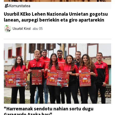
Komunitatea
Usurbil KEko Lehen Nazionala Urnietan gogotsu
lanean, aurpegi berriekin eta giro apartarekin
Usurbil Kirol
abu 05
"Harremanak sendotu nahian sortu dugu
Garagardo Azoka hau"