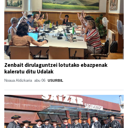
Zenbait dirulaguntzei lotutako ebazpenak
kaleratu ditu Udalak
Noaua Aldizkaria
abu 06
USURBIL