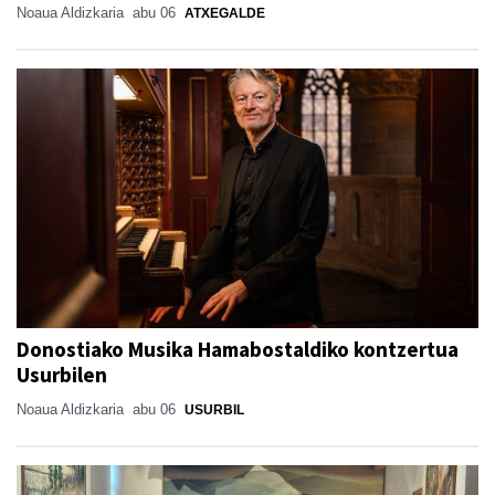
Noaua Aldizkaria
abu 06
ATXEGALDE
Donostiako Musika Hamabostaldiko kontzertua
Usurbilen
Noaua Aldizkaria
abu 06
USURBIL