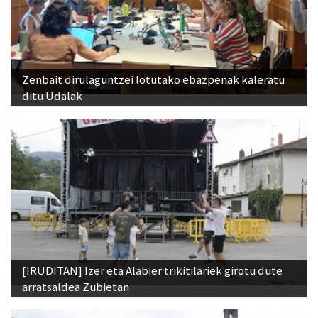
Zenbait dirulaguntzei lotutako ebazpenak kaleratu
ditu Udalak
[IRUDITAN] Izer eta Alabier trikitilariek girotu dute
arratsaldea Zubietan