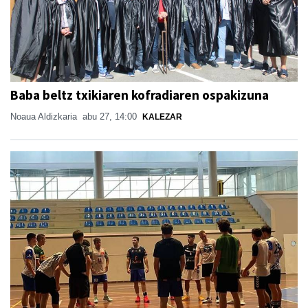
Baba beltz txikiaren kofradiaren ospakizuna
Noaua Aldizkaria
abu 27, 14:00
KALEZAR