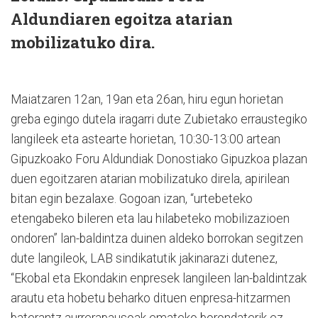
Aldundiaren egoitza atarian
mobilizatuko dira.
Maiatzaren 12an, 19an eta 26an, hiru egun horietan
greba egingo dutela iragarri dute Zubietako erraustegiko
langileek eta astearte horietan, 10:30-13:00 artean
Gipuzkoako Foru Aldundiak Donostiako Gipuzkoa plazan
duen egoitzaren atarian mobilizatuko direla, apirilean
bitan egin bezalaxe. Gogoan izan, “urtebeteko
etengabeko bileren eta lau hilabeteko mobilizazioen
ondoren” lan-baldintza duinen aldeko borrokan segitzen
dute langileok, LAB sindikatutik jakinarazi dutenez,
“Ekobal eta Ekondakin enpresek langileen lan-baldintzak
arautu eta hobetu beharko dituen enpresa-hitzarmen
baterantz aurrerapausoak emateko borondaterik ez