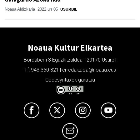
Noaua Aldizkaria
2022 urr 05
USURBIL
Noaua Kultur Elkartea
Bordaberri 3 Eguzkitzaldea - 20170 Usurbil
Tf: 943 360 321 | erredakzioa@noaua.eus
Codesyntaxek garatua