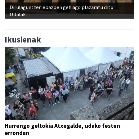
Dirulaguntzen ebazpen gehiago plazaratu ditu
Udalak
Ikusienak
Hurrengo geltokia Atxegalde, udako festen
errondan