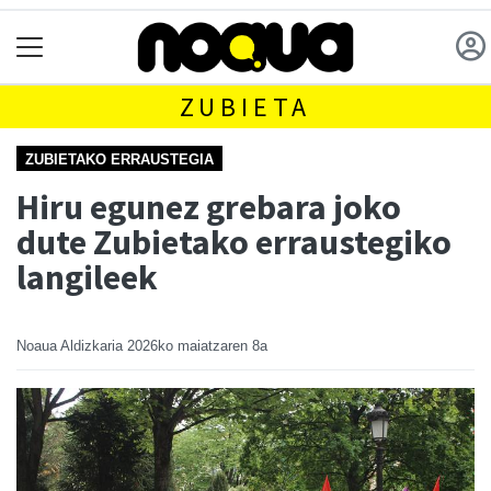
ZUBIETA
ZUBIETAKO ERRAUSTEGIA
Hiru egunez grebara joko
dute Zubietako erraustegiko
langileek
Noaua Aldizkaria
2026ko maiatzaren 8a