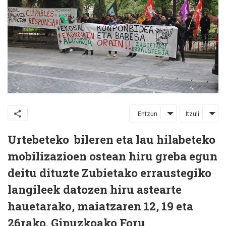
Entzun
Itzuli
Urtebeteko bileren eta lau hilabeteko
mobilizazioen ostean hiru greba egun
deitu dituzte Zubietako erraustegiko
langileek datozen hiru astearte
hauetarako, maiatzaren 12, 19 eta
26rako. Gipuzkoako Foru