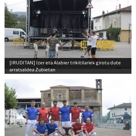
[IRUDITAN] Izer eta Alabier trikitilariek girotu dute
arratsaldea Zubietan