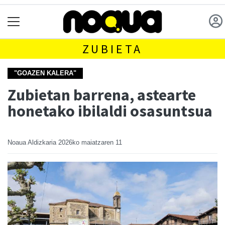
ZUBIETA
"GOAZEN KALERA"
Zubietan barrena, astearte
honetako ibilaldi osasuntsua
Noaua Aldizkaria
2026ko maiatzaren 11