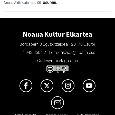
Noaua Aldizkaria
abu 06
USURBIL
Noaua Kultur Elkartea
Bordaberri 3 Eguzkitzaldea - 20170 Usurbil
Tf: 943 360 321 | erredakzioa@noaua.eus
Codesyntaxek garatua