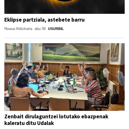
Eklipse partziala, astebete barru
Noaua Aldizkaria
abu 06
USURBIL
Zenbait dirulaguntzei lotutako ebazpenak
kaleratu ditu Udalak