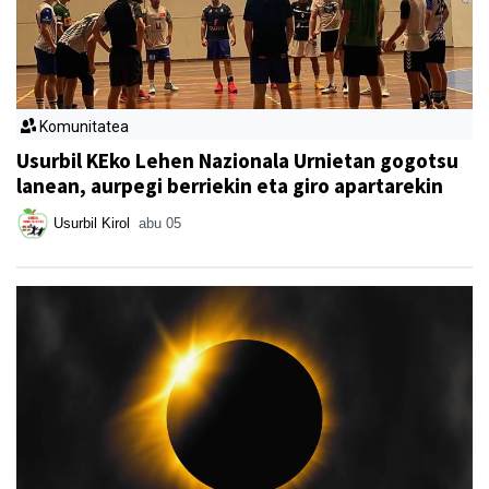
Komunitatea
Usurbil KEko Lehen Nazionala Urnietan gogotsu
lanean, aurpegi berriekin eta giro apartarekin
Usurbil Kirol
abu 05