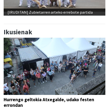
[IRUDITAN] Zubietarren arteko errebote partida
Ikusienak
Hurrengo geltokia Atxegalde, udako festen
errondan