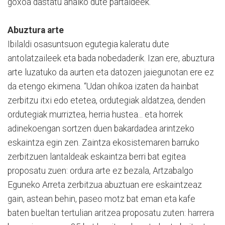
goxoa dastatu ahalko dute partaideek.
Abuztura arte
Ibilaldi osasuntsuon egutegia kaleratu dute
antolatzaileek eta bada nobedaderik. Izan ere, abuztura
arte luzatuko da aurten eta datozen jaiegunotan ere ez
da etengo ekimena. “Udan ohikoa izaten da hainbat
zerbitzu itxi edo etetea, ordutegiak aldatzea, denden
ordutegiak murriztea, herria hustea... eta horrek
adinekoengan sortzen duen bakardadea arintzeko
eskaintza egin zen. Zaintza ekosistemaren barruko
zerbitzuen lantaldeak eskaintza berri bat egitea
proposatu zuen: ordura arte ez bezala, Artzabalgo
Eguneko Arreta zerbitzua abuztuan ere eskaintzeaz
gain, astean behin, paseo motz bat eman eta kafe
baten bueltan tertulian aritzea proposatu zuten: harrera