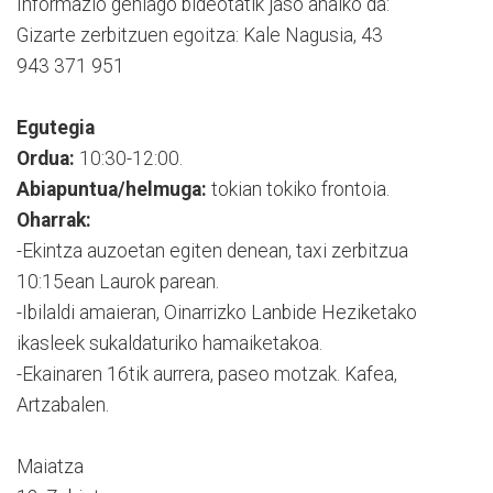
Informazio gehiago bideotatik jaso ahalko da:
Gizarte zerbitzuen egoitza: Kale Nagusia, 43
943 371 951
Egutegia
Ordua:
10:30-12:00.
Abiapuntua/helmuga:
tokian tokiko frontoia.
Oharrak:
-Ekintza auzoetan egiten denean, taxi zerbitzua
10:15ean Laurok parean.
-Ibilaldi amaieran, Oinarrizko Lanbide Heziketako
ikasleek sukaldaturiko hamaiketakoa.
-Ekainaren 16tik aurrera, paseo motzak. Kafea,
Artzabalen.
Maiatza