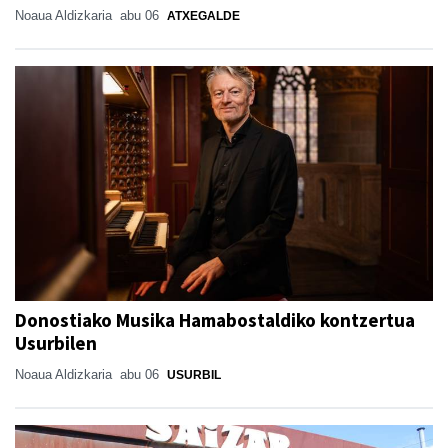
Noaua Aldizkaria
abu 06
ATXEGALDE
Donostiako Musika Hamabostaldiko kontzertua
Usurbilen
Noaua Aldizkaria
abu 06
USURBIL