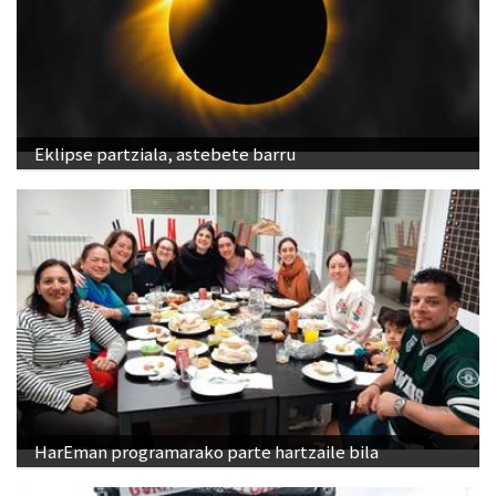
Eklipse partziala, astebete barru
HarEman programarako parte hartzaile bila