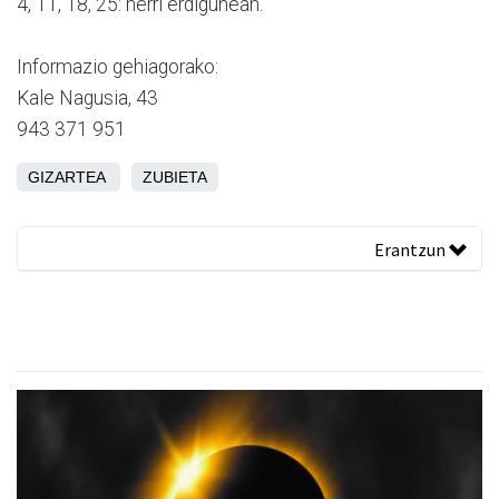
4, 11, 18, 25: herri erdigunean.
Informazio gehiagorako:
Kale Nagusia, 43
943 371 951
GIZARTEA
ZUBIETA
Erantzun