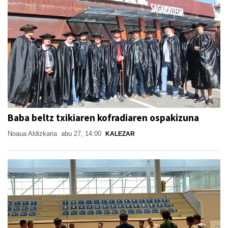
Baba beltz txikiaren kofradiaren ospakizuna
Noaua Aldizkaria
abu 27, 14:00
KALEZAR