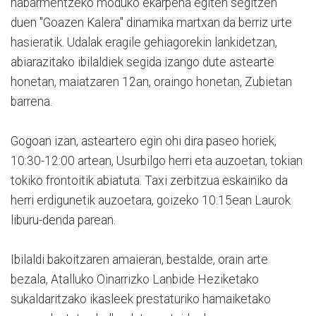
nabarmentzeko moduko ekarpena egiten segitzen
duen "Goazen Kalera" dinamika martxan da berriz urte
hasieratik. Udalak eragile gehiagorekin lankidetzan,
abiarazitako ibilaldiek segida izango dute astearte
honetan, maiatzaren 12an, oraingo honetan, Zubietan
barrena.
Gogoan izan, asteartero egin ohi dira paseo horiek,
10:30-12:00 artean, Usurbilgo herri eta auzoetan, tokian
tokiko frontoitik abiatuta. Taxi zerbitzua eskainiko da
herri erdigunetik auzoetara, goizeko 10:15ean Laurok
liburu-denda parean.
Ibilaldi bakoitzaren amaieran, bestalde, orain arte
bezala, Atalluko Oinarrizko Lanbide Heziketako
sukaldaritzako ikasleek prestaturiko hamaiketako