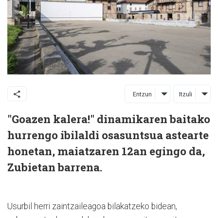
Entzun
Itzuli
"Goazen kalera!" dinamikaren baitako
hurrengo ibilaldi osasuntsua astearte
honetan, maiatzaren 12an egingo da,
Zubietan barrena.
Usurbil herri zaintzaileagoa bilakatzeko bidean,