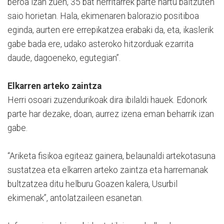
beroa izan zuen, 35 bat herritarrek parte hartu baitzuten
saio horietan. Hala, ekimenaren balorazio positiboa
eginda, aurten ere errepikatzea erabaki da, eta, ikaslerik
gabe bada ere, udako asteroko hitzorduak ezarrita
daude, dagoeneko, egutegian”.
Elkarren arteko zaintza
Herri osoari zuzendurikoak dira ibilaldi hauek. Edonork
parte har dezake, doan, aurrez izena eman beharrik izan
gabe.
“Ariketa fisikoa egiteaz gainera, belaunaldi artekotasuna
sustatzea eta elkarren arteko zaintza eta harremanak
bultzatzea ditu helburu Goazen kalera, Usurbil
ekimenak”, antolatzaileen esanetan.