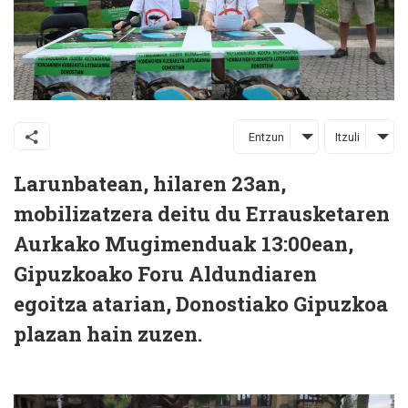
Entzun
Itzuli
Larunbatean, hilaren 23an,
mobilizatzera deitu du Errausketaren
Aurkako Mugimenduak 13:00ean,
Gipuzkoako Foru Aldundiaren
egoitza atarian, Donostiako Gipuzkoa
plazan hain zuzen.