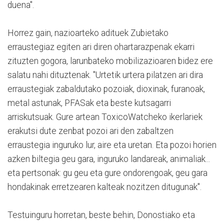
duena".
Horrez gain, nazioarteko adituek Zubietako
erraustegiaz egiten ari diren ohartarazpenak ekarri
zituzten gogora, larunbateko mobilizazioaren bidez ere
salatu nahi dituztenak. "Urtetik urtera pilatzen ari dira
erraustegiak zabaldutako pozoiak, dioxinak, furanoak,
metal astunak, PFASak eta beste kutsagarri
arriskutsuak. Gure artean ToxicoWatcheko ikerlariek
erakutsi dute zenbat pozoi ari den zabaltzen
erraustegia inguruko lur, aire eta uretan. Eta pozoi horien
azken biltegia geu gara, inguruko landareak, animaliak...
eta pertsonak: gu geu eta gure ondorengoak, geu gara
hondakinak erretzearen kalteak nozitzen ditugunak".
Testuinguru horretan, beste behin, Donostiako eta