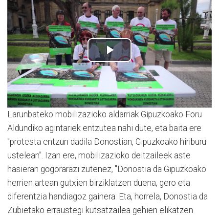
Larunbateko mobilizazioko aldarriak Gipuzkoako Foru
Aldundiko agintariek entzutea nahi dute, eta baita ere
"protesta entzun dadila Donostian, Gipuzkoako hiriburu
ustelean". Izan ere, mobilizazioko deitzaileek aste
hasieran gogorarazi zutenez, "Donostia da Gipuzkoako
herrien artean gutxien birziklatzen duena, gero eta
diferentzia handiagoz gainera. Eta, horrela, Donostia da
Zubietako erraustegi kutsatzailea gehien elikatzen