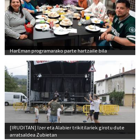
HarEman programarako parte hartzaile bila
[IRUDITAN] Izer eta Alabier trikitilariek girotu dute
arratsaldea Zubietan