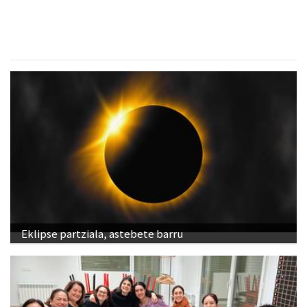
Eklipse partziala, astebete barru