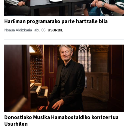
HarEman programarako parte hartzaile bila
Noaua Aldizkaria
abu 06
USURBIL
Donostiako Musika Hamabostaldiko kontzertua
Usurbilen