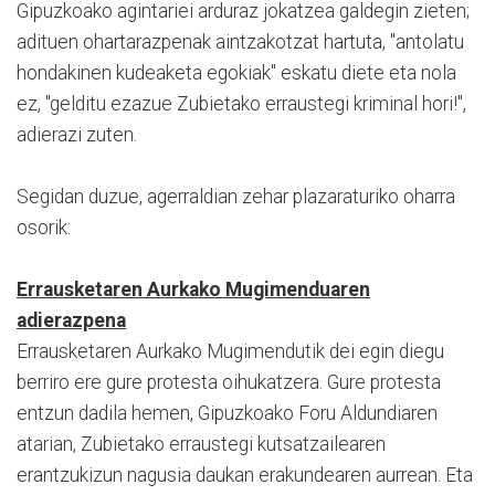
Gipuzkoako agintariei arduraz jokatzea galdegin zieten;
adituen ohartarazpenak aintzakotzat hartuta, "antolatu
hondakinen kudeaketa egokiak" eskatu diete eta nola
ez, "gelditu ezazue Zubietako erraustegi kriminal hori!",
adierazi zuten.
Segidan duzue, agerraldian zehar plazaraturiko oharra
osorik:
Errausketaren Aurkako Mugimenduaren
adierazpena
Errausketaren Aurkako Mugimendutik dei egin diegu
berriro ere gure protesta oihukatzera. Gure protesta
entzun dadila hemen, Gipuzkoako Foru Aldundiaren
atarian, Zubietako erraustegi kutsatzailearen
erantzukizun nagusia daukan erakundearen aurrean. Eta