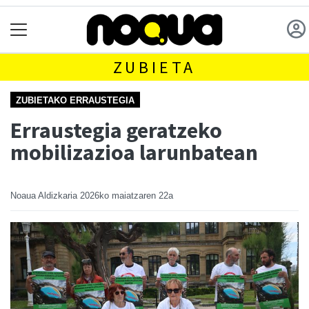
ZUBIETA
ZUBIETAKO ERRAUSTEGIA
Erraustegia geratzeko
mobilizazioa larunbatean
Noaua Aldizkaria
2026ko maiatzaren 22a