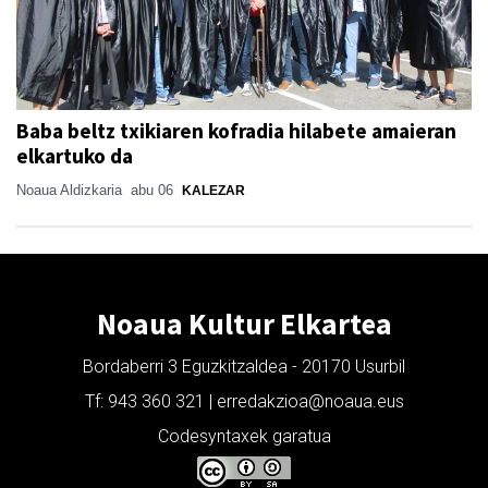
Baba beltz txikiaren kofradia hilabete amaieran
elkartuko da
Noaua Aldizkaria
abu 06
KALEZAR
Noaua Kultur Elkartea
Bordaberri 3 Eguzkitzaldea - 20170 Usurbil
Tf: 943 360 321 | erredakzioa@noaua.eus
Codesyntaxek garatua