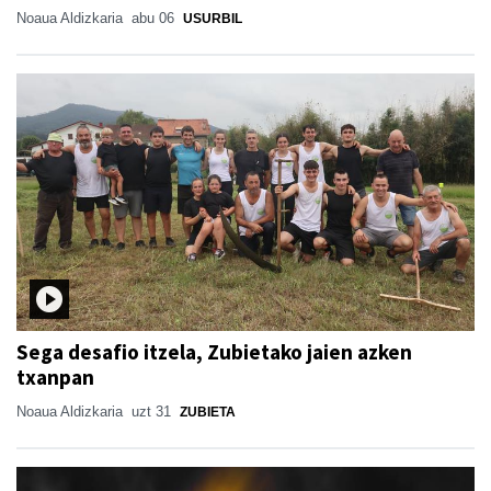
Noaua Aldizkaria
abu 06
USURBIL
Sega desafio itzela, Zubietako jaien azken
txanpan
Noaua Aldizkaria
uzt 31
ZUBIETA