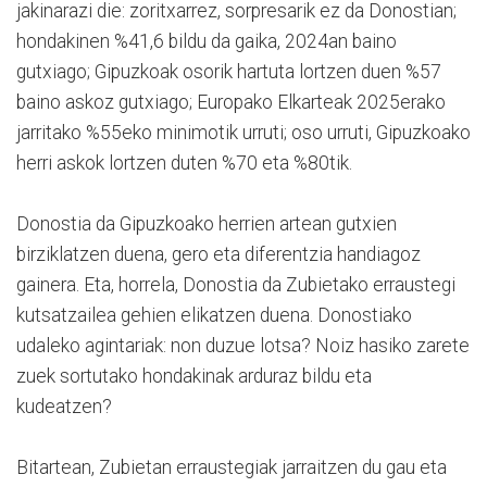
jakinarazi die: zoritxarrez, sorpresarik ez da Donostian;
hondakinen %41,6 bildu da gaika, 2024an baino
gutxiago; Gipuzkoak osorik hartuta lortzen duen %57
baino askoz gutxiago; Europako Elkarteak 2025erako
jarritako %55eko minimotik urruti; oso urruti, Gipuzkoako
herri askok lortzen duten %70 eta %80tik.
Donostia da Gipuzkoako herrien artean gutxien
birziklatzen duena, gero eta diferentzia handiagoz
gainera. Eta, horrela, Donostia da Zubietako erraustegi
kutsatzailea gehien elikatzen duena. Donostiako
udaleko agintariak: non duzue lotsa? Noiz hasiko zarete
zuek sortutako hondakinak arduraz bildu eta
kudeatzen?
Bitartean, Zubietan erraustegiak jarraitzen du gau eta