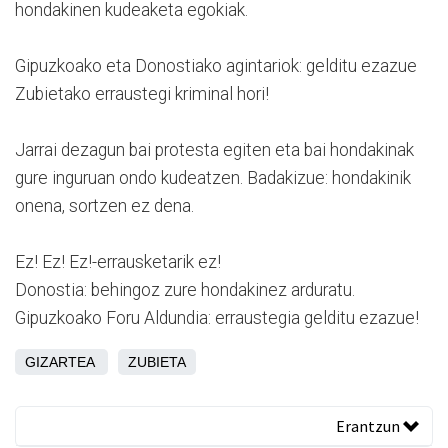
hondakinen kudeaketa egokiak.
Gipuzkoako eta Donostiako agintariok: gelditu ezazue
Zubietako erraustegi kriminal hori!
Jarrai dezagun bai protesta egiten eta bai hondakinak
gure inguruan ondo kudeatzen. Badakizue: hondakinik
onena, sortzen ez dena.
Ez! Ez! Ez!-errausketarik ez!
Donostia: behingoz zure hondakinez arduratu.
Gipuzkoako Foru Aldundia: erraustegia gelditu ezazue!
GIZARTEA
ZUBIETA
Erantzun