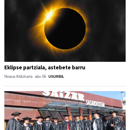
Eklipse partziala, astebete barru
Noaua Aldizkaria
abu 06
USURBIL