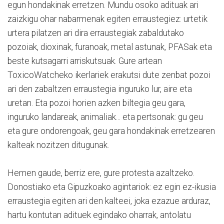
egun hondakinak erretzen. Mundu osoko adituak ari
zaizkigu ohar nabarmenak egiten erraustegiez: urtetik
urtera pilatzen ari dira erraustegiak zabaldutako
pozoiak, dioxinak, furanoak, metal astunak, PFASak eta
beste kutsagarri arriskutsuak. Gure artean
ToxicoWatcheko ikerlariek erakutsi dute zenbat pozoi
ari den zabaltzen erraustegia inguruko lur, aire eta
uretan. Eta pozoi horien azken biltegia geu gara,
inguruko landareak, animaliak... eta pertsonak: gu geu
eta gure ondorengoak, geu gara hondakinak erretzearen
kalteak nozitzen ditugunak.
Hemen gaude, berriz ere, gure protesta azaltzeko.
Donostiako eta Gipuzkoako agintariok: ez egin ez-ikusia
erraustegia egiten ari den kalteei, joka ezazue arduraz,
hartu kontutan adituek egindako oharrak, antolatu