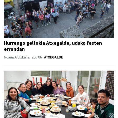
Hurrengo geltokia Atxegalde, udako festen
errondan
Noaua Aldizkaria
abu 06
ATXEGALDE