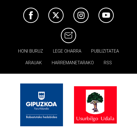
HONI BURUZ
LEGE OHARRA
PUBLIZITATEA
ARAUAK
HARREMANETARAKO
RSS