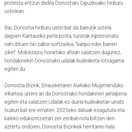
protesta entzun dadila Donostian, Gipuzkoako hiriburu
ustelean.
Bai, Donostia hiriburu ustel bat da, barrutik ustela
dagoen Kantauriko perla polita, turistak inpresionatu
nahi dituen hiri zabor-sortzailea, "kanpo eder, barren
zikin". Mobilizazio honetako afixan salatzen dugunez,
hondakinekin Donostiako udalak kudeaketa lotsagarria
egiten du.
Donostia Bizirik, Errausketaren Aurkako Mugimenduko
elkartea, urtero ari da Donostiako hondakinen jarraipena
egiten eta salatzen Udalak ez duela kudeaketan urrats
txukun bat ere ematen. 2025eko datuak ezagututa eta
kaleko edukiontzietan zer-zenbat-nola biltzen den
aztertu ondoren, Donostia Bizirikek herritarrei hala