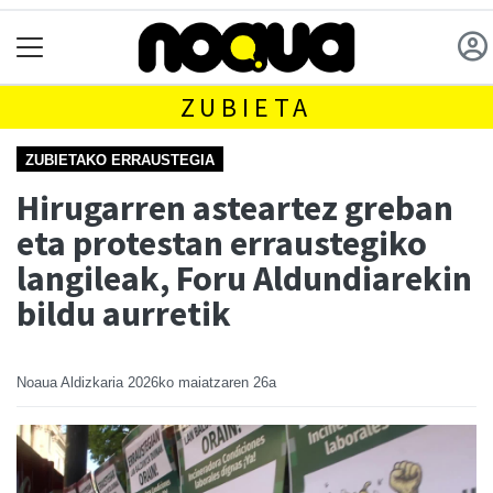
ZUBIETA
ZUBIETAKO ERRAUSTEGIA
Hirugarren asteartez greban
eta protestan erraustegiko
langileak, Foru Aldundiarekin
bildu aurretik
Noaua Aldizkaria
2026ko maiatzaren 26a