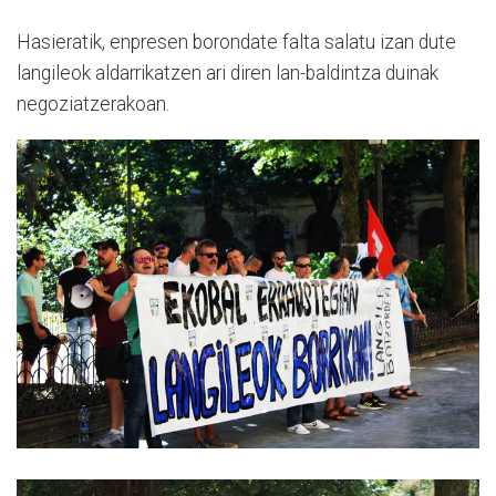
Hasieratik, enpresen borondate falta salatu izan dute
langileok aldarrikatzen ari diren lan-baldintza duinak
negoziatzerakoan.