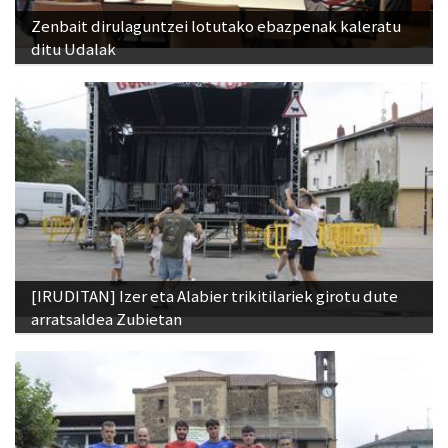
Zenbait dirulaguntzei lotutako ebazpenak kaleratu
ditu Udalak
[IRUDITAN] Izer eta Alabier trikitilariek girotu dute
arratsaldea Zubietan