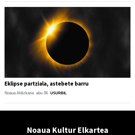
Eklipse partziala, astebete barru
Noaua Aldizkaria
abu 06
USURBIL
Noaua Kultur Elkartea