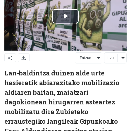
Entzun
Itzuli
Lan-baldintza duinen alde urte
hasieratik abiarazitako mobilizazio
aldiaren baitan, maiatzari
dagokionean hirugarren asteartez
mobilizatu dira Zubietako
erraustegiko langileak Gipuzkoako
Foru Aldundiaren egoitza atarian.