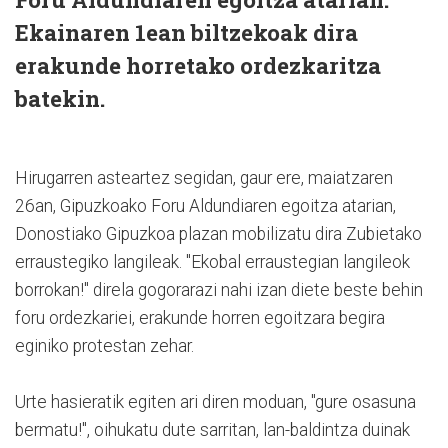
Ekainaren 1ean biltzekoak dira
erakunde horretako ordezkaritza
batekin.
Hirugarren asteartez segidan, gaur ere, maiatzaren
26an, Gipuzkoako Foru Aldundiaren egoitza atarian,
Donostiako Gipuzkoa plazan mobilizatu dira Zubietako
erraustegiko langileak. "Ekobal erraustegian langileok
borrokan!" direla gogorarazi nahi izan diete beste behin
foru ordezkariei, erakunde horren egoitzara begira
eginiko protestan zehar.
Urte hasieratik egiten ari diren moduan, "gure osasuna
bermatu!", oihukatu dute sarritan, lan-baldintza duinak