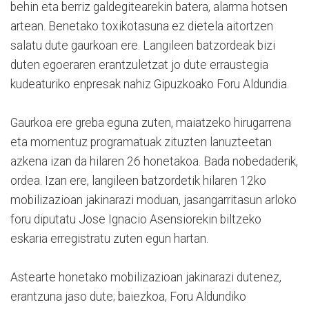
behin eta berriz galdegitearekin batera, alarma hotsen
artean. Benetako toxikotasuna ez dietela aitortzen
salatu dute gaurkoan ere. Langileen batzordeak bizi
duten egoeraren erantzuletzat jo dute erraustegia
kudeaturiko enpresak nahiz Gipuzkoako Foru Aldundia.
Gaurkoa ere greba eguna zuten, maiatzeko hirugarrena
eta momentuz programatuak zituzten lanuzteetan
azkena izan da hilaren 26 honetakoa. Bada nobedaderik,
ordea. Izan ere, langileen batzordetik hilaren 12ko
mobilizazioan jakinarazi moduan, jasangarritasun arloko
foru diputatu Jose Ignacio Asensiorekin biltzeko
eskaria erregistratu zuten egun hartan.
Astearte honetako mobilizazioan jakinarazi dutenez,
erantzuna jaso dute; baiezkoa, Foru Aldundiko