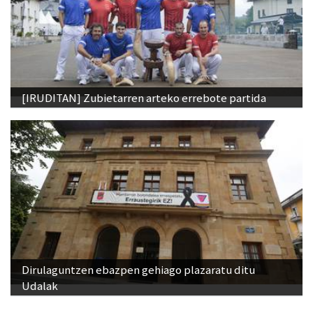
[IRUDITAN] Zubietarren arteko errebote partida
Dirulaguntzen ebazpen gehiago plazaratu ditu
Udalak