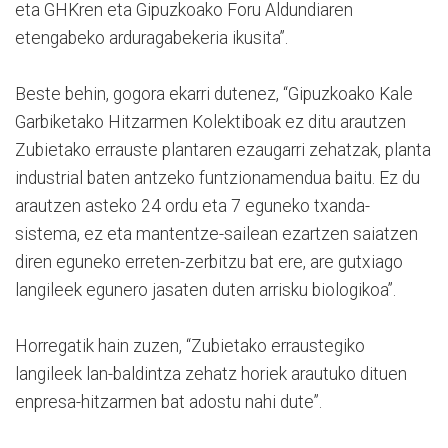
eta GHKren eta Gipuzkoako Foru Aldundiaren
etengabeko arduragabekeria ikusita”.
Beste behin, gogora ekarri dutenez, “Gipuzkoako Kale
Garbiketako Hitzarmen Kolektiboak ez ditu arautzen
Zubietako errauste plantaren ezaugarri zehatzak, planta
industrial baten antzeko funtzionamendua baitu. Ez du
arautzen asteko 24 ordu eta 7 eguneko txanda-
sistema, ez eta mantentze-sailean ezartzen saiatzen
diren eguneko erreten-zerbitzu bat ere, are gutxiago
langileek egunero jasaten duten arrisku biologikoa”.
Horregatik hain zuzen, “Zubietako erraustegiko
langileek lan-baldintza zehatz horiek arautuko dituen
enpresa-hitzarmen bat adostu nahi dute”.