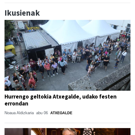
Ikusienak
Hurrengo geltokia Atxegalde, udako festen
errondan
Noaua Aldizkaria
abu 06
ATXEGALDE