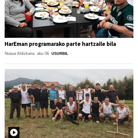
HarEman programarako parte hartzaile bila
Noaua Aldizkaria
abu 06
USURBIL