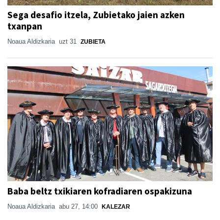
Sega desafio itzela, Zubietako jaien azken
txanpan
Noaua Aldizkaria
uzt 31
ZUBIETA
Baba beltz txikiaren kofradiaren ospakizuna
Noaua Aldizkaria
abu 27, 14:00
KALEZAR