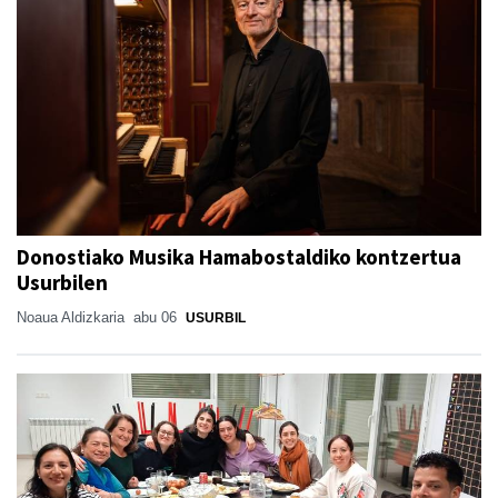
Donostiako Musika Hamabostaldiko kontzertua
Usurbilen
Noaua Aldizkaria
abu 06
USURBIL