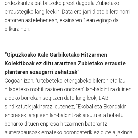
ordezkaritza bat biltzeko prest dagoela Zubietako
erraustegiko langileekin. Data ere jarri diote bilera horri;
datorren astelehenean, ekainaren 1ean egingo da
bilkura hori.
“Gipuzkoako Kale Garbiketako Hitzarmen
Kolektiboak ez ditu arautzen Zubietako errauste
plantaren ezaugarri zehatzak"
Gogoan izan, “urtebeteko etengabeko bileren eta lau
hilabeteko mobilizazioen ondoren” lan-baldintza duinen
aldeko borrokan segitzen dute langileok, LAB
sindikatutik jakinarazi dutenez, “Ekobal eta Ekondakin
enpresek langileen lan-baldintzak arautu eta hobetu
beharko dituen enpresa-hitzarmen baterantz
aurrerapausoak emateko borondaterik ez dutela jakinda