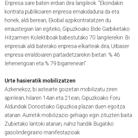
Enpresa sare baten erdian dira langileok. “Ekondakin
kontrata publikoaren enpresa emakidaduna da eta
honek, aldi berean, Ekobal azpikontratatzen du
erraustegian lan egiteko, Gipuzkoako Bide Garbiketako
Hitzarmen Kolektiboak babestutako 70 langilerekin. Bi
enpresak aldi baterako enpresa-elkarteak dira, Urbaser
enpresa erraldoiaren partaidetzarekin bietan: % 46
lehenengoan eta % 79 bigarrenean”.
Urte hasieratik mobilizatzen
Azkenekoz, bi astearte goizetan mobilizatu ziren
apirilean, hilaren 14an eta 21ean, Gipuzkoako Foru
Aldundiak Donostiako Gipuzkoa plazan duen egoitza
atarian. Aurretik mobilizazio gehiago egin zituzten baita
Zubietako lantoki atarian, nahiz handik Bugatiko
gasolindegiraino manifestazioak.