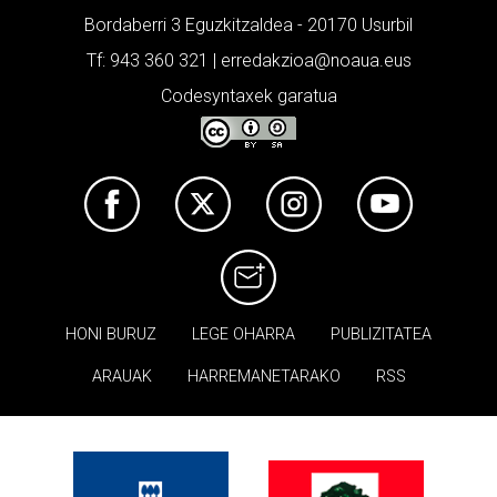
Bordaberri 3 Eguzkitzaldea - 20170 Usurbil
Tf: 943 360 321 | erredakzioa@noaua.eus
Codesyntaxek garatua
HONI BURUZ
LEGE OHARRA
PUBLIZITATEA
ARAUAK
HARREMANETARAKO
RSS