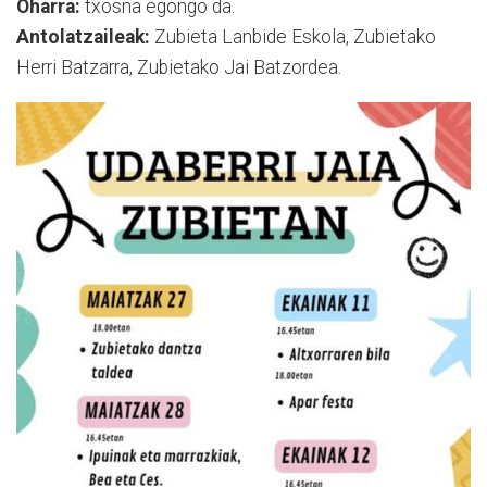
Oharra:
txosna egongo da.
Antolatzaileak:
Zubieta Lanbide Eskola, Zubietako
Herri Batzarra, Zubietako Jai Batzordea.