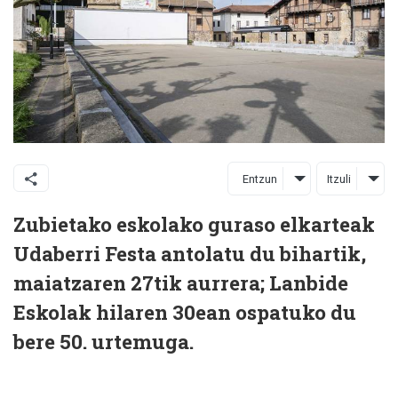
Entzun
Itzuli
Zubietako eskolako guraso elkarteak
Udaberri Festa antolatu du bihartik,
maiatzaren 27tik aurrera; Lanbide
Eskolak hilaren 30ean ospatuko du
bere 50. urtemuga.