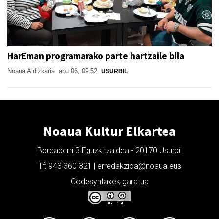
HarEman programarako parte hartzaile bila
Noaua Aldizkaria
abu 06, 09:52
USURBIL
Noaua Kultur Elkartea
Bordaberri 3 Eguzkitzaldea - 20170 Usurbil
Tf: 943 360 321 | erredakzioa@noaua.eus
Codesyntaxek garatua