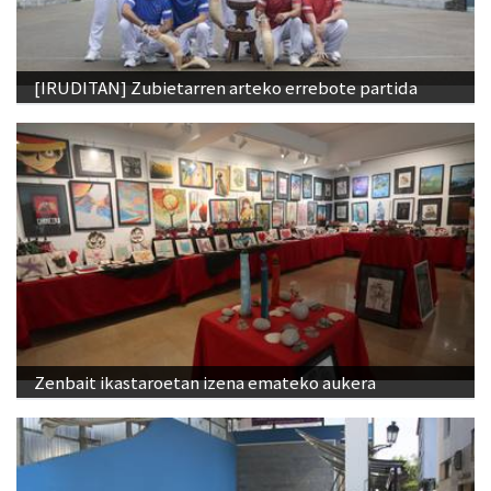
[IRUDITAN] Zubietarren arteko errebote partida
Zenbait ikastaroetan izena emateko aukera