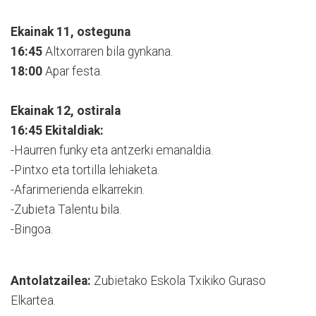
Ekainak 11, osteguna
16:45
Altxorraren bila gynkana.
18:00
Apar festa.
Ekainak 12, ostirala
16:45
Ekitaldiak:
-Haurren funky eta antzerki emanaldia.
-Pintxo eta tortilla lehiaketa.
-Afarimerienda elkarrekin.
-Zubieta Talentu bila.
-Bingoa.
Antolatzailea:
Zubietako Eskola Txikiko Guraso
Elkartea.