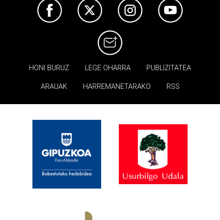
HONI BURUZ
LEGE OHARRA
PUBLIZITATEA
ARAUAK
HARREMANETARAKO
RSS