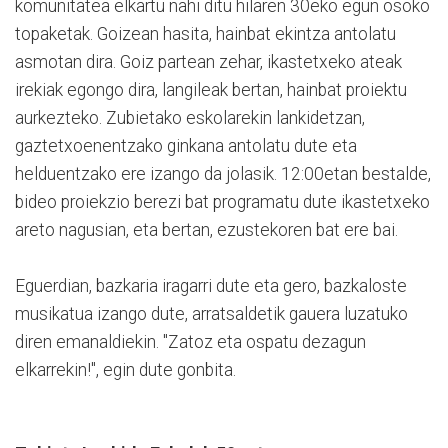
komunitatea elkartu nahi ditu hilaren 30eko egun osoko
topaketak. Goizean hasita, hainbat ekintza antolatu
asmotan dira. Goiz partean zehar, ikastetxeko ateak
irekiak egongo dira, langileak bertan, hainbat proiektu
aurkezteko. Zubietako eskolarekin lankidetzan,
gaztetxoenentzako ginkana antolatu dute eta
helduentzako ere izango da jolasik. 12:00etan bestalde,
bideo proiekzio berezi bat programatu dute ikastetxeko
areto nagusian, eta bertan, ezustekoren bat ere bai.
Eguerdian, bazkaria iragarri dute eta gero, bazkaloste
musikatua izango dute, arratsaldetik gauera luzatuko
diren emanaldiekin. "Zatoz eta ospatu dezagun
elkarrekin!", egin dute gonbita.