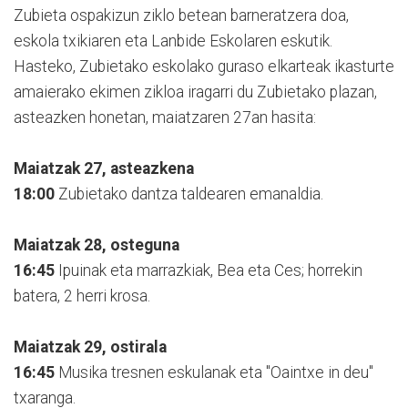
Zubieta ospakizun ziklo betean barneratzera doa,
eskola txikiaren eta Lanbide Eskolaren eskutik.
Hasteko, Zubietako eskolako guraso elkarteak ikasturte
amaierako ekimen zikloa iragarri du Zubietako plazan,
asteazken honetan, maiatzaren 27an hasita:
Maiatzak 27, asteazkena
18:00
Zubietako dantza taldearen emanaldia.
Maiatzak 28, osteguna
16:45
Ipuinak eta marrazkiak, Bea eta Ces; horrekin
batera, 2 herri krosa.
Maiatzak 29, ostirala
16:45
Musika tresnen eskulanak eta "Oaintxe in deu"
txaranga.