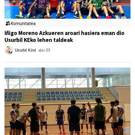
Komunitatea
Iñigo Moreno Azkueren aroari hasiera eman dio
Usurbil KEko lehen taldeak
Usurbil Kirol
abu 03