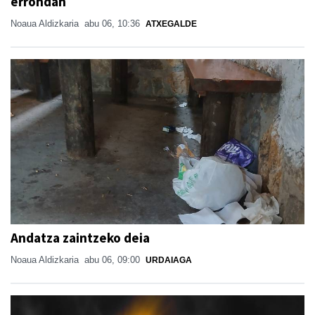
errondan
Noaua Aldizkaria
abu 06, 10:36
ATXEGALDE
Andatza zaintzeko deia
Noaua Aldizkaria
abu 06, 09:00
URDAIAGA