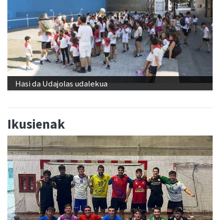
Hasi da Udajolas udalekua
Ikusienak