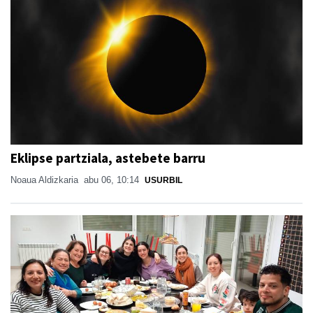
Eklipse partziala, astebete barru
Noaua Aldizkaria
abu 06, 10:14
USURBIL