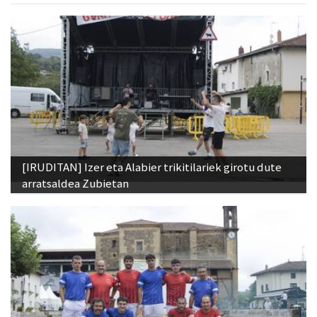
[IRUDITAN] Izer eta Alabier trikitilariek girotu dute
arratsaldea Zubietan