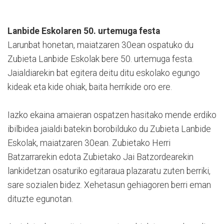
Lanbide Eskolaren 50. urtemuga festa
Larunbat honetan, maiatzaren 30ean ospatuko du
Zubieta Lanbide Eskolak bere 50. urtemuga festa.
Jaialdiarekin bat egitera deitu ditu eskolako egungo
kideak eta kide ohiak, baita herrikide oro ere.
Iazko ekaina amaieran ospatzen hasitako mende erdiko
ibilbidea jaialdi batekin borobilduko du Zubieta Lanbide
Eskolak, maiatzaren 30ean. Zubietako Herri
Batzarrarekin edota Zubietako Jai Batzordearekin
lankidetzan osaturiko egitaraua plazaratu zuten berriki,
sare sozialen bidez. Xehetasun gehiagoren berri eman
dituzte egunotan.