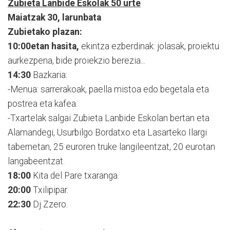
Zubieta Lanbide Eskolak 50 urte
Maiatzak 30, larunbata
Zubietako plazan:
10:00etan hasita,
ekintza ezberdinak: jolasak, proiektu
aurkezpena, bide proiekzio berezia...
14:30
Bazkaria:
-Menua: sarrerakoak, paella mistoa edo begetala eta
postrea eta kafea.
-Txartelak salgai Zubieta Lanbide Eskolan bertan eta
Alamandegi, Usurbilgo Bordatxo eta Lasarteko Ilargi
tabernetan, 25 euroren truke langileentzat, 20 eurotan
langabeentzat.
18:00
Kita del Pare txaranga.
20:00
Txilipipar.
22:30
Dj Zzero.