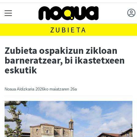
ZUBIETA
Zubieta ospakizun zikloan
barneratzear, bi ikastetxeen
eskutik
Noaua Aldizkaria
2026ko maiatzaren 26a