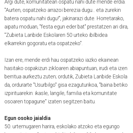
Argi dute, komunitatean ospatu nahi dute mende erdia.
"Aurten, ospatzeko arrazoi berezia dugu... eta zurekin
batera ospatu nahi dugu!", jakinarazi dute. Horretarako,
aipatu moduan, "festa egun eder bat" prestatzen ari dira,
"Zubieta Lanbide Eskolaren 50 urteko ibilbidea
elkarrekin gogoratu eta ospatzeko".
Izan ere, mende erdi hau ospatzeko iazko ekainean
hasitako ospakizun zikloaren abiapuntuan, irudi eta izen
berritua aurkeztu zuten; ordutik, Zubieta Lanbide Eskola
da, ordurarte "Usurbilgo" gisa ezaguturikoa, "baina betiko
izpirituarekin: ikasle, langile, familia eta komunitate
osoaren topagune" izaten segitzen baitu.
Egun osoko jaialdia
50. urtemugaren harira, eskolako atzoko eta egungo