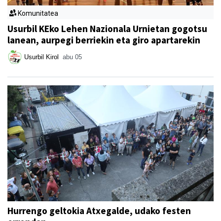
Komunitatea
Usurbil KEko Lehen Nazionala Urnietan gogotsu
lanean, aurpegi berriekin eta giro apartarekin
Usurbil Kirol
abu 05
Hurrengo geltokia Atxegalde, udako festen